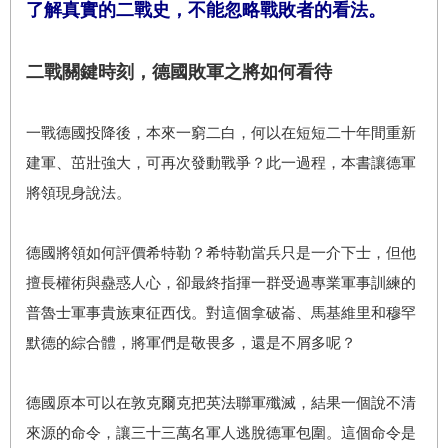
了解真實的二戰史，不能忽略戰敗者的看法。
二戰關鍵時刻，德國敗軍之將如何看待
一戰德國投降後，本來一窮二白，何以在短短二十年間重新
建軍、茁壯強大，可再次發動戰爭？此一過程，本書讓德軍
將領現身說法。
德國將領如何評價希特勒？希特勒當兵只是一介下士，但他
擅長權術與蠱惑人心，卻最終指揮一群受過專業軍事訓練的
普魯士軍事貴族東征西伐。對這個拿破崙、馬基維里和穆罕
默德的綜合體，將軍們是敬畏多，還是不屑多呢？
德國原本可以在敦克爾克把英法聯軍殲滅，結果一個說不清
來源的命令，讓三十三萬名軍人逃脫德軍包圍。這個命令是