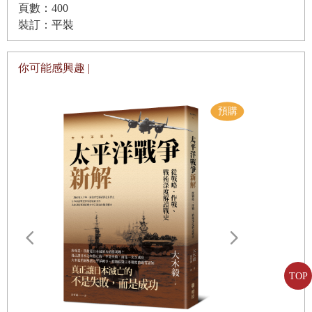
頁數：400
擴展裝甲部隊
裝訂：平裝
第三部分
德將觀點
你可能感興趣 |
第十一章 打垮法蘭西卻救了不列顛
第十二章 放走敦克爾克的敵軍
第十三章 海獅計畫的籌備與放棄
第十四章 從地中海到北非的失利
第十五章 巴巴羅沙行動
第十六章 攻克莫斯科無望
第十七章 攻打高加索和史達林格勒
第十八章 史達林格勒之後的東線戰場
第十九章 對紅軍的印象
遠野物語：
第二十章 盟軍進攻義大利
TOP
——日本民
第二十一章 諾曼第登陸
「鄉土」的
第二十二章 布魯門特提述刺殺希特勒