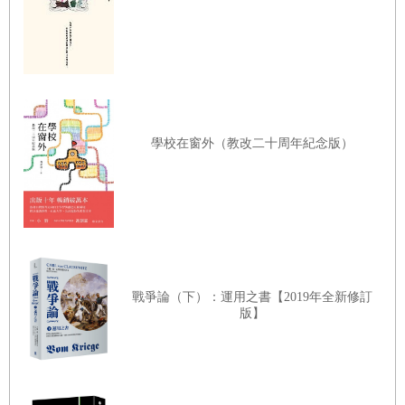
威靈頓公爵「山的那一邊」這句話後來被延用到軍事
上，也就是擁有更為寬廣的感知能力，從而知道「山的
那一邊」正在發生什麼事情，了解對手究竟在想些什
麼。這是將官在推斷時應當具備的想像力，也成了情報
學校在窗外（教改二十周年紀念版）
功能的代名詞。
二戰結束後，我有幸到「山的那一邊」去探險，為英國
外交部政治情報組（PID）做的某些工作，使我在一段
不短的時間內可以和德軍將領接觸。多次的交談後，我
適時收集戰事的證據，否則這些證據將隨著記憶的衰退
戰爭論（下）：運用之書【2019年全新修訂
而湮滅，或因事後的顧慮而變色。
版】
研究德軍將領，傾聽他們的陳述，有助於加深對二戰的
理解，這些將領並不都如人們印象中那種典型的普魯士