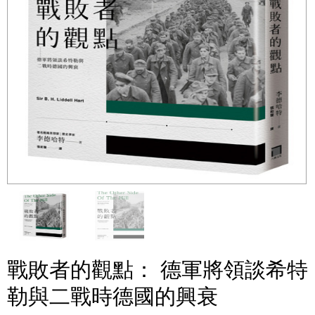
戰敗者的觀點： 德軍將領談希特
勒與二戰時德國的興衰