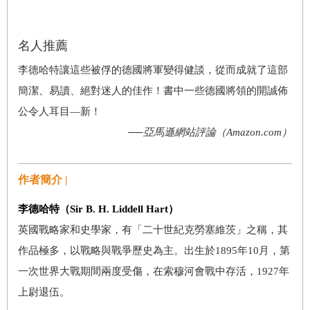
名人推薦
李德哈特讓這些被俘的德國將軍變得健談，從而成就了這部
簡潔、易讀、絕對迷人的佳作！書中一些德國將領的開誠佈
公令人耳目—新！
──亞馬遜網站評論（Amazon.com）
作者簡介 |
李德哈特（Sir B. H. Liddell Hart）
英國戰略家和史學家，有「二十世紀克勞塞維茨」之稱，其
作品極多，以戰略與戰爭歷史為主。出生於1895年10月，第
一次世界大戰期間兩度受傷，在索穆河會戰中存活，1927年
上尉退伍。