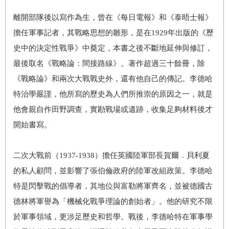
離開部隊後以寫作為生，曾在《每日電報》和《泰晤士報》
擔任軍事記者，其戰略思想的雛形，是在1929年出版的《歷
史中的決定性戰爭》中奠定，本書之後不斷地延伸與修訂，
最後取名《戰略論：間接路線》。著作超過三十餘冊，除
《戰略論》和兩次大戰戰史外，還有他自己的傳記。李德哈
特治學嚴謹，他所寫的歷史為人們所推崇的原因之一，就是
他會親自作田野調查，實勘戰場或遺跡，收集足夠材料後才
開始書寫。
二次大戰前（1937-1938）擔任英國陸軍部長賀爾．貝利夏
的私人顧問，並影響了張伯倫政府的陸軍改組政策。李德哈
特是閃擊戰的倡導者，其地位與富勒將軍齊名，並被德國古
德林將軍譽為「機械化戰爭理論的創始者」。他的研究不限
於軍事領域，更涉足歷史和哲學。戰後，李德哈特在軍事學