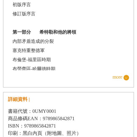
初版序言
修訂版序言
第一部分
希特勒和他的將領
內部矛盾造成的分裂
塞克特重整德軍
布倫堡-福里區時期
布勞齊區-哈爾德時期
more
旗開得勝全靠古德林
烈陽下的軍人—隆美爾
時運不濟的將領
詳細資料 |
永遠的老兵—倫德斯特
書籍代號：0UMY0001
商品條碼EAN：9789865842871
第二部分
戰爭準備
ISBN：9789865842871
印刷：黑白內頁（附地圖、照片）
希特勒掌權