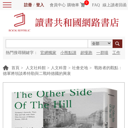
0
註冊
/
登入
會員中心
購物車
FAQ
線上讀者回函
熱門搜尋關鍵字：
官網獨家
小熊點讀
超慢跑
一群喵
工作
細胞
海洋圖書館
紅花
首頁
>
人文社科館
>
人文科普
>
社會史地
>
戰敗者的觀點：
德軍將領談希特勒與二戰時德國的興衰