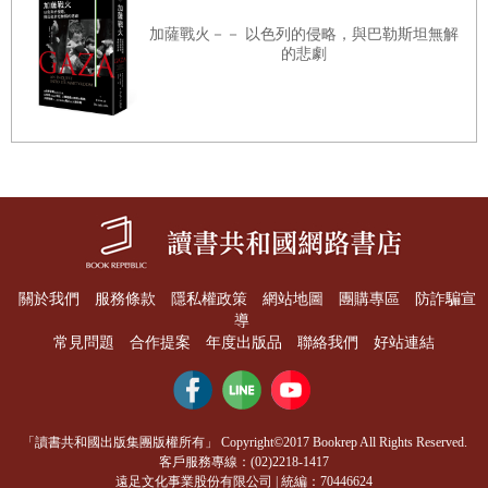
軍人。倫德斯特庶幾近之，然而他謙恭有禮，舉止得
加薩戰火－－ 以色列的侵略，與巴勒斯坦無解
體，且富幽默感，這顛覆了世人對他們的印象。倫德斯
的悲劇
特身陷囹圄從不怨天尤人，對種種嚴酷的待遇泰然處
之，不失軍人的尊嚴，使大多數與他接觸過的英國軍人
肅然起敬，而虐待戰俘未必能讓勝利者臉上增光。青壯
的德軍將領憑藉納粹的寵信才身居高位，他們盛氣凌
人，狂暴粗野，與倫德斯特形成鮮明的對比。然而絕大
多數德國軍人與上述兩類不同，前者並不那麼頤指氣使
咄咄逼人，他們本應出現在銀行經理或工程師的會議桌
關於我們
服務條款
隱私權政策
網站地圖
團購專區
防詐騙宣
前的。
導
常見問題
合作提案
年度出版品
聯絡我們
好站連結
他們實質上是專注於軍事專業的技術專才，對專業領域
以外的事情知之甚少。所以不難看出希特勒是如何蒙蔽
「讀書共和國出版集團版權所有」 Copyright©2017 Bookrep All Rights Reserved.
他們、操控他們，將他們當成便利的工具以售其奸。
客戶服務專線：(02)2218-1417
遠足文化事業股份有限公司 | 統編：70446624