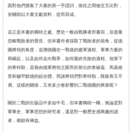
面對他們搜集了大量的第一手證詞，彼此之間做交叉比對，
並輔助以大量文獻資料，從而寫成。
這正是本書的獨特之處。歷史一般由戰勝者所書寫，並盡量
忽略戰敗者的聲音。但本書作者採取了戰敗者的視角，從德
國將領的角度，追溯德國在一戰後的建軍過程、軍事力量的
再崛起，以及如何走向戰爭，如何最終失敗的過程。他筆下
的希特勒，是藉由德軍將領之眼而折射出的拿破崙、馬基維
里和穆罕默德的綜合體。而諸將領們對希特勒，既敬畏又不
屑。這樣的關係，又有多少會影響到二戰德國的興衰呢？
關於二戰的出版品中多如牛毛，但本書獨樹一幟，無論是對
軍事史、軍事思想的研究者，還是對一般歷史感興趣的讀
者，都頗有裨益。