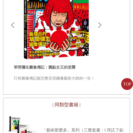
彈簧曲線：羽毛筆 p.40
彈簧曲線：羽毛筆繪畫步驟 p.42
彈簧曲線：飛鳥 p.44
彈簧曲線：飛鳥繪畫步驟驟 p.46
8字曲線 p.48
畫家之眼：
8字曲線：耶誕樹 p.50
從題材到技法
珍藏版】
8字曲線：耶誕樹繪畫步驟 p.52
從觀看生活
草間彌生圖像傳記：圓點女王的逆襲
求…… 像藝
8字曲線：熱氣球 p.54
見永恆之美
只有圖像傳記能完整呈現圖像藝術大師的一生！
TOP
8字曲線：熱氣球繪畫步驟 p.56
8字曲線：禮服 p.58
8字曲線：禮服繪畫步驟 p.60
| 同類型書籍 |
水滴曲線 p.62
水滴曲線：曼陀羅 p.64
「藝術那麼多」系列（三冊套書：Ⅰ.拜託了鉛