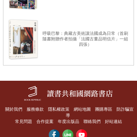
綜合曲線：可樂瓶 p.94
綜合曲線：可樂瓶繪畫步驟 p.96
Part 3 書寫【英文花體字的筆畫練習】
呼吸巴黎：典藏古美術讓法國成為日常（首刷
隨書附贈作者拍攝「法國古董品明信片」一組
四張）
銅板體A B C D p.100
銅板體E F G H p.102
銅板體ＩＪＫＬ p.104
銅板體ＭＮＯＰ p.106
銅板體Q R S T p.108
銅板體U V W X p.110
銅板體ＹＺ p.112
關於我們
服務條款
隱私權政策
網站地圖
團購專區
防詐騙宣
導
【銅板體大寫進階】 p.114
常見問題
合作提案
年度出版品
聯絡我們
好站連結
現代體 A B C D p.118