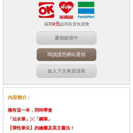
350元
滿
超商取貨免運費
書籍缺貨中
閱讀護照網站選領
加入下次再買清單
內容簡介 |
擁有這一本，同時學會
「
沾水筆
」
╳
「
鋼筆
」
【
彈性筆尖
】
的繪圖及英文書法！