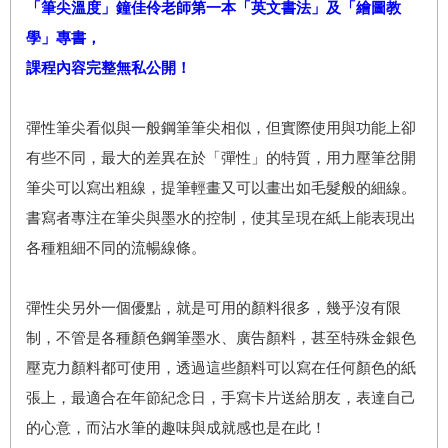
「筆尖溫度」鐘佳伶老師第一本
「
英文書法
」
及
「
繪圖教
學
」
專書，
課程內容完整無私公開！
彈性筆尖看似與一般鋼筆筆尖相似，但實際使用與功能上卻
有些不同，最大的差異在於「彈性」的特質，用力壓筆岔開
筆尖可以寫出粗線，提筆輕畫又可以畫出如毛髮般的細線。
書寫者專注在筆尖與墨水的控制，使其呈現在紙上能表現出
各種粗細不同的流暢線條。
彈性尖另外一個優點，就是可用的顏料很多，幾乎沒有限
制，不管是各種顏色鋼筆墨水、廣告顏料，甚至特殊金銀色
壓克力顏料都可使用，透過這些顏料可以寫在任何顏色的紙
張上，最適合在年節紀念日，手寫卡片送給朋友，表達自己
的心意，而沾水筆的趣味與成就感也是在此！