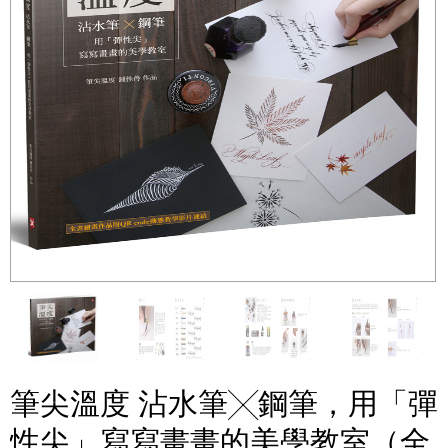
筆尖溫度 沾水筆╳鋼筆，用「彈
性尖」寫寫畫畫的美學教室（全