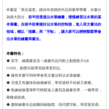
本書是「筆尖溫度」鐘佳玲老師的作品與教學專書，全書分
為兩大部分，
前半段透過沾水筆繪畫，慢慢練習沾水筆的基
本筆畫。在後半段掌握好沾水筆的控制後，進入英文書法的
領域，輔以
「
描圖
」
與
「
字帖
」
，讓大家可以輕輕鬆鬆學會
沾水筆的繪畫與書法。
本書特色：
◆ 寫字、繪圖書首見！繪畫作品均附上動態影片QR
CODE，動態示範學習效果更到位。
◆ 擁有本書可同時學會英文書法和沾水筆繪畫。
◆ 活潑又有趣味的線條練習，學習過程不枯燥又療癒。
◆ 熟練線條運筆即可輕鬆進入書寫及繪畫世界，一種學習，
兩種成就感。
◆ 書附繪畫作品描圖與銅版體、現代體字帖，學習更容易。