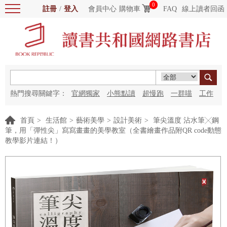
0
註冊
/
登入
會員中心
購物車
FAQ
線上讀者回函
熱門搜尋關鍵字：
官網獨家
小熊點讀
超慢跑
一群喵
工作
細胞
海洋圖書館
紅花
首頁
>
生活館
>
藝術美學
>
設計美術
>
筆尖溫度 沾水筆╳鋼
筆，用「彈性尖」寫寫畫畫的美學教室（全書繪畫作品附QR code動態
教學影片連結！）