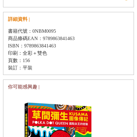
其他筆具（鋼筆、簽字筆、毛筆） p.018
拿筆姿勢 p.020
詳細資料 |
常見問題 p.021
書籍代號：0NBM0095
商品條碼EAN：9789863841463
Part 2 繪畫：沾水筆基礎曲線練習
ISBN：9789863841463
印刷：全彩＋雙色
壓筆線條 p.024
頁數：156
裝訂：平裝
壓筆線條：蒲公英 p.26
壓筆線條：蒲公英繪畫步驟 p.28
壓筆線條：花束 p.30
你可能感興趣 |
壓筆線條：花束繪畫步驟 p.32
彈簧曲線 p.34
彈簧曲線：貝殼 p.36
彈簧曲線：貝殼繪畫步驟驟 p.38