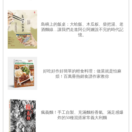
專業藥膳不是簡單的「食物」與「藥材」的相加，而是以漢
方理論為依據，配合個人身體狀況與季節量身訂做的健康料理，
島嶼上的飯桌：大蛤飯、木瓜粄、柴把湯、老
酒麵線…讓我們走進阿公阿嬤說不完的時代記
以維持與生俱來的平衡狀態。樂見難懂的五行理論，整理成人人
憶。
可烹調的餐桌美味，希望大家多多運用這套養生智慧，讓身體脫
胎換骨，元氣與免疫力超乎尋常，身心更精實強健----「五行藥
膳養生深耕栽，萬惡諸疾永遠不再來！」
好吃好作好簡單的輕食料理：做菜就是怕麻
煩！百萬冊熱銷食譜作家教你
日本大學醫學博士
台北市中醫師公會名譽理事長
陳 旺 全 醫師
瘋義麵！手工自製、充滿麵粉香氣、滿足感爆
炸的50種混搭家常義大利麵