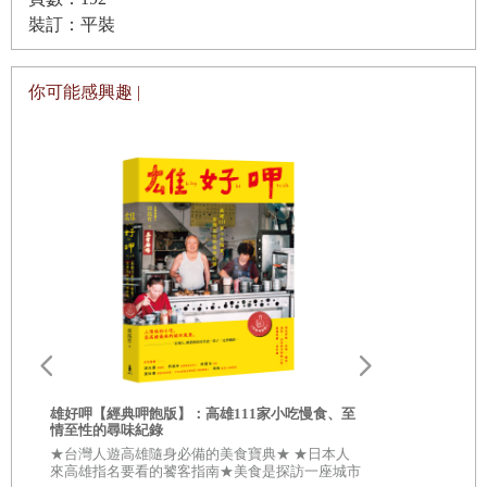
藥膳在近年來蔚為流行，因它較為平和，將食物與中藥的藥
裝訂：平裝
用價值搭配，既保持了藥物的療效又不失食物的色、香、味等特
性。本書在食療上下了很大功夫，介紹做法與食材藥材挑選上十
你可能感興趣 |
分詳細與平易近人，相信能更普及在一般家庭使用上，在現今忙
碌的社會中，讓大家只花一點點時間，卻能為家人創造大大的健
康與幸福。
衛生福利部中醫藥司司長 黃怡超
推薦序2
雄好呷╳雄
書】
★從「好呷
從根固本，調理臟腑！
合★ \\\
雄好呷【經典呷飽版】：高雄111家小吃慢食、至
敵手///
情至性的尋味紀錄
中國傳統哲學，將萬事、萬物以「木、火、土、金、水」五
★台灣人遊高雄隨身必備的美食寶典★ ★日本人
來高雄指名要看的饕客指南★美食是探訪一座城市