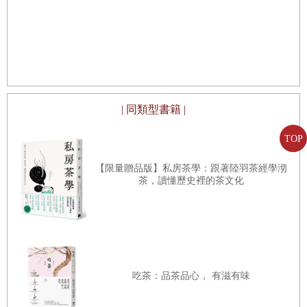
行做歸類，像是音樂有五音、蔬菜有五蔬、穀物有五穀、水果有
最傑出的理由！ 在高雄，處處都有難以撼動的古
早美味地標。
五果、節氣有五季。而人體中按部位可分為五體，按臟器可分為
好
生
五臟，按感知系統可分色、聲、香、味、觸，蘊於體內的精神力
量則包含了魂、神、意、魄、志五大層次的修鍊。
《五行藥膳》依據天地間無所不在的五行原理，說明外在大
| 同類型書籍 |
自然有五運時序變遷，而人體內部奔騰不已的小宇宙，也自成一
TOP
個五行運轉的天地，五臟與五行相對應，進而提出健康維護、保
【限量贈品版】私房茶學：跟著陸羽茶經學沏
健藥膳，維繫好五行元素正常的「相生」關係，講求「相乘」體
茶，讀懂歷史裡的茶文化
能增進，「反侮」誘發疾病調理。
人體以五臟為中心，無論何種保健方法，最終都必須落實在
對五臟的養護上，對於脫軌於自然、多病早衰的現代人來說，藥
吃茶：品茶品心， 有滋有味
膳補養方法，可說是成本最小、容易執行、從根固本的好方法，
一個來自古老，卻比現代更科學的根本大法。