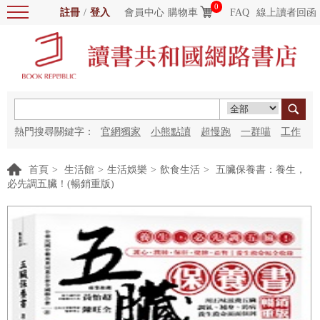
0
註冊
/
登入
會員中心
購物車
FAQ
線上讀者回函
熱門搜尋關鍵字：
官網獨家
小熊點讀
超慢跑
一群喵
工作
細胞
海洋圖書館
紅花
首頁
>
生活館
>
生活娛樂
>
飲食生活
>
五臟保養書：養生，
必先調五臟！(暢銷重版)