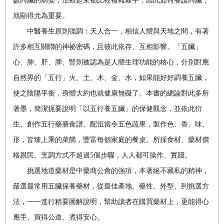
數內臟的病變，治療起來都比較複雜棘手，因此如何養護內臟，
就顯得尤為重要。
中醫養生原則強調：天人合一，相信人體與天地之間，有著
許多相互關聯的神祕密碼，且彼此依存、互相影響。「五臟」
心、肺、肝、脾、腎則被認為是人體生理功能的核心，分別對應
自然界的「五行」火、土、木、金、水，如果能好好調養五臟，
使之陰陽平衡，身體大約也就健康無礙了。本書的總論對此多所
著墨，簡潔扼要說明「以五行養五臟」的保健觀念，並依此衍
生、創作五行藥膳食譜。配伍當令五色蔬果，製作色、香、味、
形，皆臻上乘的菜餚，豐富每個家庭的餐桌。所採食材、藥材價
格親民、烹調方式不超過5個步驟，人人都可操作、實踐。
挑選地道藥材是中藥商公會的強項，本著絕不藏私的精神，
嚴選最常用五臟保養藥材，從最佳產地、藥性、外型、到挑選方
法，一一進行精要圖解說明，幫助讀者在購買藥材上，更能得心
應手、買得公道、煮得安心。