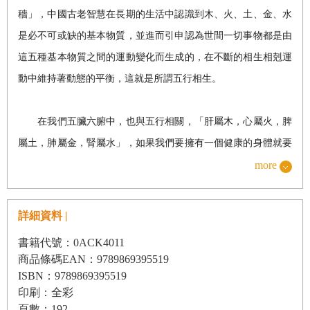
穡」，中國古老智慧在長期的生活中認識到木、火、土、金、水
是必不可或缺的基本物質，並進而引申認為世間一切事物都是由
這五種基本物質之間的運動變化而生成的，在不斷的相生相剋運
動中維持著動態的平衡，這就是所謂五行相生。
在我們五臟六腑中，也與五行相關，「肝屬木，心屬火，脾
屬土，肺屬金，腎屬水」，如果我們要擁有一個健康的身體就要
在日常生活中經常保持五行調和。人體氣血運行盛衰，與五臟六
more
腑息息相關，中國人自古便有藥食同源，以藥膳做為養生、食療
的觀念。在中國醫藥經典唐朝醫聖孫思邈所著的《備急千金要
詳細資料 |
方》一書中，便提出「食能排邪而安臟腑，悅神爽志以資血
書籍代號：0ACK4011
氣」，指出相宜的飲食，調和的五味，可使胃氣健旺，氣血生化
商品條碼EAN：9789869395519
源源不絕，五臟盡得其養，調和精神氣血。
ISBN：9789869395519
印刷：全彩
頁數：192