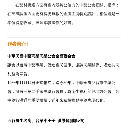
在藥材挑選方面有國內最具公信力的中藥公會把關、指導；
在烹煮調製方面更有得獎無數的金牌主廚特別設計，相信這是一
本值得您收藏、按圖索驥操作的好書。
作者簡介 |
中華民國中藥商業同業公會全國聯合會
該會以發展中藥事業、促進國民健康、協調同業關係、增進共同
利益為宗旨。
1986
年
11
月
14
日正式創立，迄今
30
年，下轄全省
23
縣市中藥公
會，擁有一萬二千家中藥行會員，為衛生福利部與地方公會、各
中藥行溝通的重要橋樑，近年來積極推動中藥房現代化。
五行養生名廚、台菜小王子
黃景龍
(
龍師傅
)