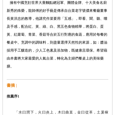
擁有中國烹飪世界大賽麵點總冠軍、團體金牌、十大美食名廚
新秀的殊榮，龍師傅的好手藝是傳承自台菜老字號儂來餐廳董事
長黃洪忠的教導，他講究作菜要用「五感」，即看、聞、聽、嚐
及手感，配合紅、黃、綠、白、黑五色食物精華，將蛋白、蛋
黃、紅蘿蔔、青菜、香菇等合於五行對應的食蔬，應用於每餐的
餐桌中。烹調中的調味料，則盡量選擇天然性的來源，如：醬油
採用手工釀造的，少人工色素及添加物，既健康且環保。希望藉
由本書將大家最愛的人氣台菜，轉化為主婦們餐桌上的美味藥
膳。
書摘 |
推薦序1
「水曰潤下，火曰炎上，木曰曲直，金曰從革，土爰稼