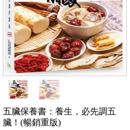
五臟保養書：養生，必先調五
臟！(暢銷重版)