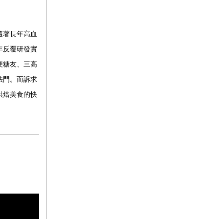
隨著長年高血
年反覆研發實
便糖友、三高
法門。而訴求
烘焙美食的快