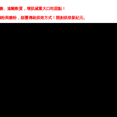
糖、遠離麩質，增肌減重大口吃甜點！
麵粉與糖粉，顛覆傳統烘焙方式！開創烘焙新紀元。