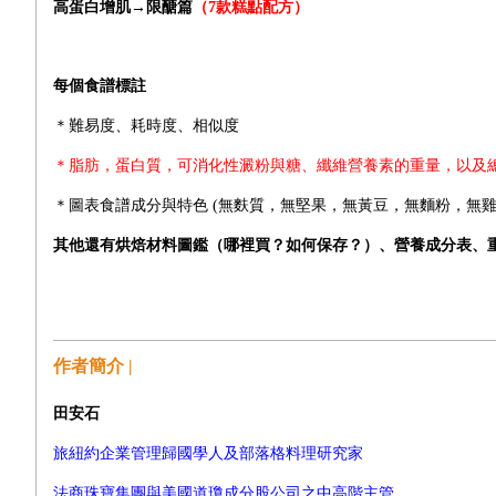
高蛋白增肌→
限醣篇
（7款糕點配方）
每個食譜標註
＊難易度
、耗時度、
相似度
＊脂肪，蛋白質，可消化性澱粉與糖、纖維營養素的重量，以及
＊圖表食譜成分與特色 (無麩質，無堅果，無黃豆，無麵粉，無
其他還有
烘焙材料圖鑑（哪裡買？如何保存？）、營養成分表
、
作者簡介 |
田安石
旅紐約企業管理歸國學人及部落格料理研究家
法商珠寶集團與美國道瓊成分股公司之中高階主管