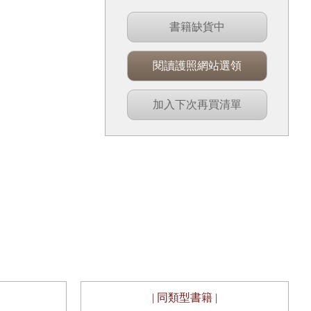
書籍缺貨中
閱讀護照網站選領
加入下次再買清單
| 同類型書籍 |