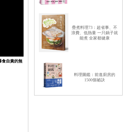
疊煮料理73：超省事、不
浪費、低熱量 一只鍋子就
能煮 全家都健康
爆食自責的無
料理圖鑑：前進廚房的
1500個祕訣