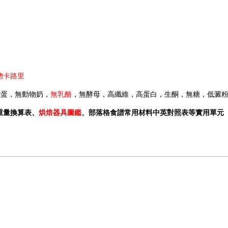
總卡路里
雞蛋，無動物奶，
無乳酪
，無酵母，高纖維，高蛋白，生酮，無糖，低澱粉
重量換算表
、
烘焙器具圖鑑
、
部落格食譜常用材料中英對照表等實用單元