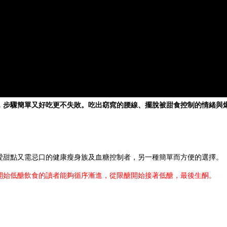
，步驟簡單又好吃更不失敗。吃出窈窕的腰線、擺脫被甜食控制的情緒與
愛甜點又需忌口的健康瘦身族及血糖控制者，另一種簡單而方便的選擇。
開始低醣飲食的讀者能夠循序漸進，從限醣開始接著低醣，最後生酮。