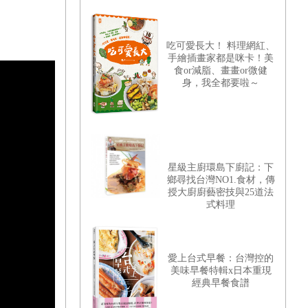
吃可愛長大！ 料理網紅、
手繪插畫家都是咪卡！美
食or減脂、畫畫or微健
身，我全都要啦～
星級主廚環島下廚記：下
鄉尋找台灣NO1.食材，傳
授大廚廚藝密技與25道法
式料理
愛上台式早餐：台灣控的
美味早餐特輯x日本重現
經典早餐食譜