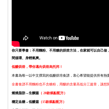
你只要學會：不用麵粉、不用糖的烘焙方法，在家就可以自己做
間循環、身輕氣爽。
低醣烘焙，帶你邁向烘焙烏托邦！
本書為唯一以中文撰寫的低醣烘培食譜，衷心希望能提供所有熱
全書食譜不用麵粉也不含糖粉，用醣的含量高低分三篇章
，讓想
燃燒脂肪
→
生酮篇
（ 28款糕點配方）
穩定血糖→
低醣篇
（15款糕點配方）