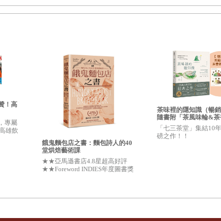
己做，步驟簡單又好吃更不失敗。吃出窈窕的腰線、擺脫被甜食控制
有熱愛甜點又需忌口的健康瘦身族及血糖控制者，另一種簡單而方便
贊！高
茶味裡的隱知識（暢銷
隨書附「茶風味輪&茶
，專屬
卡」一組）：風味裡隱
「七三茶堂」集結10
\高雄飲
之謎與台灣茶故事，我
讓想開始低醣飲食的讀者能夠循序漸進，從限醣開始接著低醣，最後
磅之作！！
遍高雄
茶筆記
餓鬼麵包店之書：麵包詩人的40
堂烘焙藝術課
★★亞馬遜書店4.8星超高好評
★★Foreword INDIES年度圖書獎
烹飪類決選★★安德烈．西蒙
（André Simon）美食圖書獎入圍
★「美食界奧斯卡」詹姆斯‧比爾
德獎眾多得主一致推薦