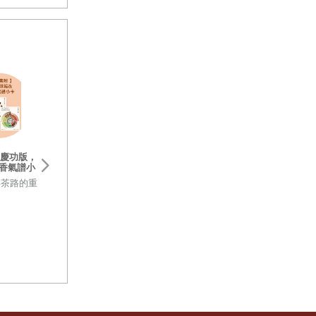
的情緒與爆
的選擇。
慶功版，
香氣譜小
雄好呷【經典呷飽版
含的物質
年茶路的重
家小吃慢食、至情
的10年學
生酮。
錄
★台灣人遊高雄隨
寶典★ ★日本人來
美食的素養：一個耶魯高材生的
的饕客指南★美食
foodie（美食愛好者）養成之
市最傑出的理由！ 
旅，「世界第一美食家」教你豐
三十年的舌尖知識・思考・哲學
都有難以撼動的古
富人生的美食思考法
──完整凝縮！