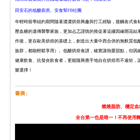
田安石的低醣廚房。安食幫FB社團
年輕時留學紐約期間隨著濃濃烘焙興趣與打工經驗，接觸各式食
壓血糖的遺傳襲擊家族，更加忐忑謹慎的推促著這縷因緣開花結
作後，更在歐美烘焙的基礎上，創造出大量中西合併的無麩質低
族群，都能輕鬆享用）。低醣烘焙食譜，確實讓熱愛甜點，但因
健康飲食、抗發炎飲食者，更能隨興應手地自在烘焙而不逾矩，
樂選擇！
書摘 |
燃燒脂肪、穩定血
全台第一也是唯一！不再使用