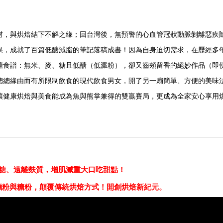
材，與烘焙結下不解之緣；回台灣後，無預警的心血管冠狀動脈剝離惡疾
果，成就了百篇低醣減脂的筆記落稿成書！因為自身迫切需求，在歷經多
醣食譜：無米、麥、糖且低醣（低澱粉），卻又齒頰留香的絕妙作品（即
總總緣由而有所限制飲食的現代飲食男女，開了另一扇簡單、方便的美味
讓健康烘焙與美食能成為魚與熊掌兼得的雙贏賽局，更成為全家安心享用
糖、遠離麩質，增肌減重大口吃甜點！
麵粉與糖粉，顛覆傳統烘焙方式！開創烘焙新紀元。