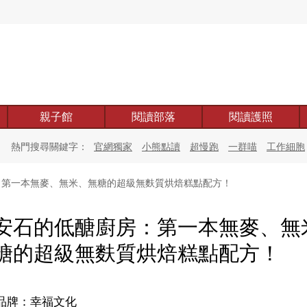
親子館
閱讀部落
閱讀護照
熱門搜尋關鍵字：
官網獨家
小熊點讀
超慢跑
一群喵
工作細胞
第一本無麥、無米、無糖的超級無麩質烘焙糕點配方！
安石的低醣廚房：第一本無麥、無
糖的超級無麩質烘焙糕點配方！
品牌：幸福文化