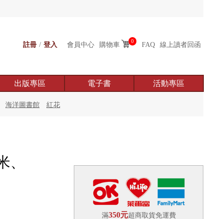
0
註冊
/
登入
會員中心
購物車
FAQ
線上讀者回函
出版專區
電子書
活動專區
海洋圖書館
紅花
米、
350元
滿
超商取貨免運費