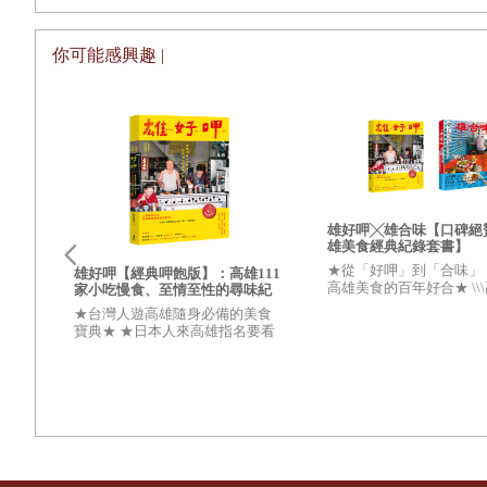
你可能感興趣 |
你只要學會：不用麵粉、不用糖的烘焙方法，在家就可以自
食自責的無間循環、身輕氣爽。
低醣烘焙，帶你邁向烘焙烏托邦！
本書為唯一以中文撰寫的低醣烘培食譜，衷心希望能提供所
雄好呷╳雄合味【口碑絕
雄美食經典紀錄套書】
★從「好呷」到「合味」
雄好呷【經典呷飽版】：高雄111
高雄美食的百年好合★ \\
家小吃慢食、至情至性的尋味紀
全書食譜不用麵粉也不含糖粉，用醣的含量高低分三篇章
，
食文化經典紀錄，帶你吃
錄
★台灣人遊高雄隨身必備的美食
無敵手///
寶典★ ★日本人來高雄指名要看
燃燒脂肪
→
生酮篇
（ 28款糕點配方）
生的
的饕客指南★美食是探訪一座城
之
市最傑出的理由！ 在高雄，處處
你豐
穩定血糖→
低醣篇
（15款糕點配方）
哲學
都有難以撼動的古早美味地標。
高蛋白增肌→
限醣篇
（7款糕點配方）
每個食譜標註