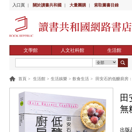
入口頁
|
關於讀書共和國
|
大量團購
|
索取圖書目錄
文學館
人文社科館
生活館
首頁
>
生活館
>
生活娛樂
>
飲食生活
>
田安石的低醣廚房：
田
無
出版