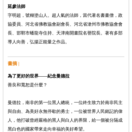
延參法師
字明超，號糊塗山人。超人氣的法師，當代著名書畫僧，政
協委員、河北省佛教協會副會長、河北省滄州市佛教協會會
長、邯鄲市蟠龍寺住持、天津南開畫院名譽院長。著有多部
導人向善，弘揚正能量之作品。
書摘 |
為了更好的世界
——
紀念曼德拉
善良和寬恕是什麼？
曼德拉，南非的第一位黑人總統，一位終生致力於南非民主
與自由、為美好永無停歇的勇士，一位被世界人民銘記的偉
人，他打破曾經嚴格的黑人與白人的界限，給一個被分隔成
黑白色的國家帶來走向幸福的美好希望。