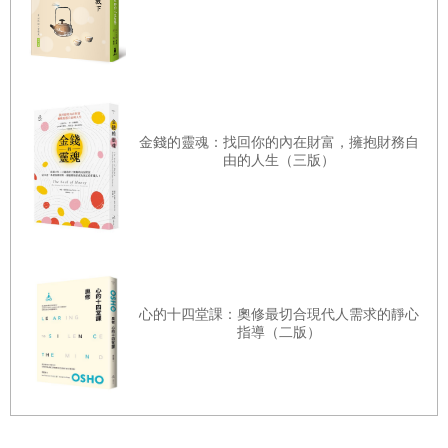
從此，他把鬥爭也重新定義：我為反對白人種族統治進行鬥
爭，也為反對黑人專制鬥爭。
而他鬥爭的方式也從暴力轉向和平。因為，他已經深深明
金錢的靈魂：找回你的內在財富，擁抱財務自
白，膚色不是鬥爭的源泉，白人不是黑人的天敵，不公平來
由的人生（三版）
自體制而不是來自人與人之間的敵對，心中那個「建立民主
和自由社會」的美好理想實現的前提是黑人和白人成為兄
弟。要想贏得鬥爭，需要自己先放下鬥爭，走向和平的前行
之路是原諒。
心的十四堂課：奧修最切合現代人需求的靜心
於是，他和時任南非副總統的德克勒克簽署《全國和平協
指導（二版）
定》，用和平方式，完成了南非民主的確立。就在同年，他
們共用了諾貝爾和平獎。次年，曼德拉當選為南非第一位黑
人總統。