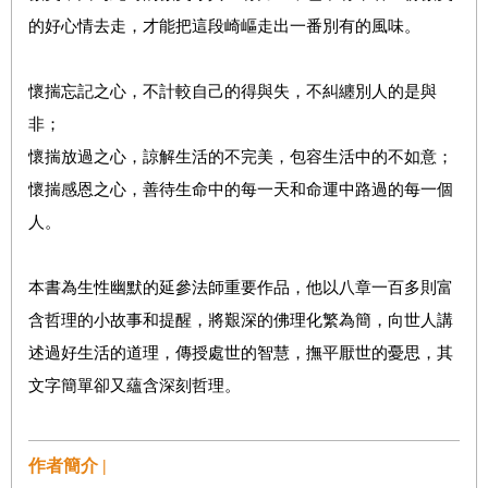
的好心情去走，才能把這段崎嶇走出一番別有的風味。
懷揣忘記之心，不計較自己的得與失，不糾纏別人的是與
非；
懷揣放過之心，諒解生活的不完美，包容生活中的不如意；
懷揣感恩之心，善待生命中的每一天和命運中路過的每一個
人。
本書為生性幽默的延參法師重要作品，他以八章一百多則富
含哲理的小故事和提醒，將艱深的佛理化繁為簡，向世人講
述過好生活的道理，傳授處世的智慧，撫平厭世的憂思，其
文字簡單卻又蘊含深刻哲理。
作者簡介 |