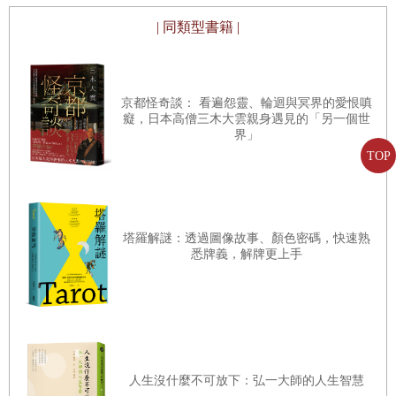
| 同類型書籍 |
心的囚籠一旦被打破，所有分別也被打破——不僅黑人和白
人的界限被打破，敵人和朋友的界限也被打破。他內心寬廣
的愛超越了黑人，延伸到了所有人——「在那漫長而孤獨的
京都怪奇談： 看遍怨靈、輪迴與冥界的愛恨嗔
癡，日本高僧三木大雲親身遇見的「另一個世
歲月中，我對自己的人民獲得自由的渴望，變成了一種對所
界」
有人，包括白人和黑人，都獲得自由的渴望。」因為「壓迫
TOP
者和被壓迫者一樣需要獲得解放。奪走別人自由的人，是仇
恨的囚徒，他被偏見和短視的鐵柵囚禁著。」
並且，他一直苦苦追求的自由，也不再是一個小我的個人自
塔羅解謎：透過圖像故事、顏色密碼，快速熟
悉牌義，解牌更上手
由，「擁有自由並不僅僅意味著擺脫自身的枷鎖，而且還意
味著以一種尊重和提升他人自由的方式生活。」自由，不僅
是自我的自由，也不僅是黑人的自由，還有白人的自由，更
有所有人的自由，「只要世界上還有其他人沒有自由，我們
的自由就不完全。」
人生沒什麼不可放下：弘一大師的人生智慧