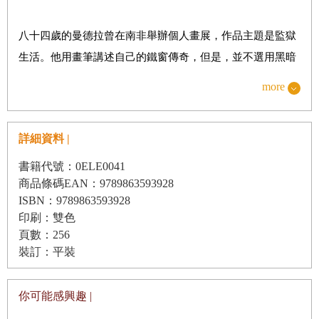
八十四歲的曼德拉曾在南非舉辦個人畫展，作品主題是監獄
生活。他用畫筆講述自己的鐵窗傳奇，但是，並不選用黑暗
或陰沉的顏色，而是明亮、輕快、豐富的色彩，以此來表現
more
自己樂觀積極的心態。他告訴人們：「我享用樂觀的色彩來
畫下那個島，這也是我想與全世界人民分享的。我想告訴大
詳細資料 |
家，只要我們能接受生命中的挑戰，連最奇異的夢想都可實
現。」
書籍代號：0ELE0041
商品條碼EAN：9789863593928
ISBN：9789863593928
是的，從一個終身監禁的囚犯到一國之首，這樣奇異的夢想
印刷：雙色
就發生在曼德拉的人生傳奇裡。從一九六二年六月入獄，到
頁數：256
一九九○年二月釋放，這位傳奇人物度過了二十七年半的囚
裝訂：平裝
籠生涯。也正是在這近三十年的囚籠生涯裡，他明白了如果
沒有這樣的生涯也許就體悟不到的真理：真正的囚籠是自己
你可能感興趣 |
的心的囚籠。