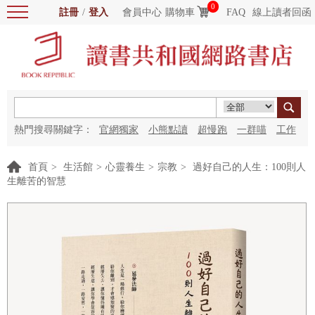
0
註冊
/
登入
會員中心
購物車
FAQ
線上讀者回函
熱門搜尋關鍵字：
官網獨家
小熊點讀
超慢跑
一群喵
工作
細胞
海洋圖書館
紅花
首頁
>
生活館
>
心靈養生
>
宗教
>
過好自己的人生：100則人
生離苦的智慧