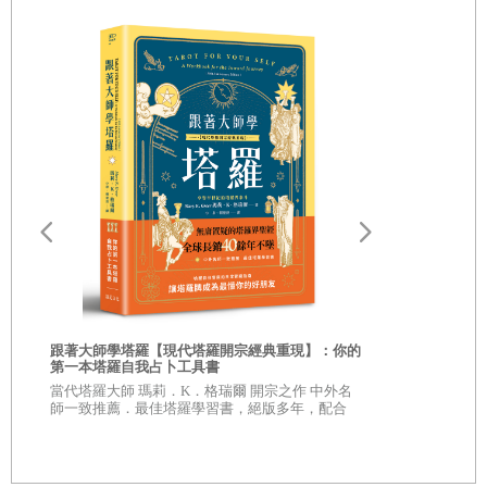
他曾經內心充滿仇恨，充滿對不公平的仇恨，充滿對敵人的
仇恨：「不論這個法院要怎樣對付我，它改變不了我內心的
仇恨，我力謀從這個國家的政治和社會生活中消除不公正和
不人道——只有通過消除這些才能消除我內心的仇恨。」
所以，他用自己的一生做鬥爭。不同的是，早年，他與不公
平鬥爭，與敵人鬥爭，正如他在一九六一年的演講說的：
「只有通過苦難和犧牲，通過武裝鬥爭，才能贏得自由。鬥
爭，就是我的生命。」後來，在漫長而孤獨的囚籠生活中，
他學會了與自己的狹隘和偏執鬥爭，並且最終他戰勝了自
跟著大師學塔羅【現代塔羅開宗經典重現】：你的
第一本塔羅自我占卜工具書
我。「當我走出囚室邁向通往自由的監獄大門時，我已經清
佛經預言：
當代塔羅大師 瑪莉．K．格瑞爾 開宗之作 中外名
本超人氣和尚
師一致推薦．最佳塔羅學習書，絕版多年，配合
楚，自己若不能把痛苦和怨恨留在身後，那麼其實我仍在獄
之書
佛經，真的
35 週年紀念版，重新修訂增補，全球長銷 40 餘年
不墜
中。」這話說明，他身在囚籠之中時，完成了超越心的囚籠
的歷程。