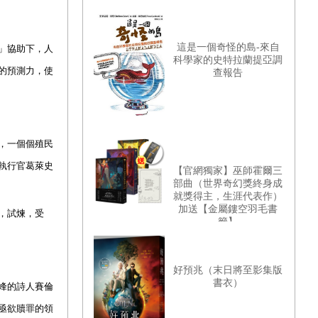
這是一個奇怪的島-來自
」協助下，人
科學家的史特拉蘭提亞調
的預測力，使
查報告
，一個個殖民
執行官葛萊史
【官網獨家】巫師霍爾三
部曲（世界奇幻獎終身成
就獎得主，生涯代表作）
加送【金屬鏤空羽毛書
，試煉，受
籤】
好預兆（末日將至影集版
書衣）
峰的詩人賽倫
亟欲贖罪的領