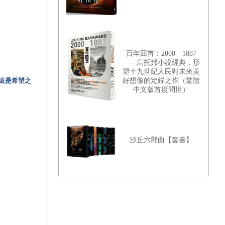
百年回首：2000—1887
——烏托邦小說經典，形
塑十九世紀人民對未來美
這是希望之
好想像的定錨之作（繁體
中文版首度問世）
沙丘六部曲【套書】