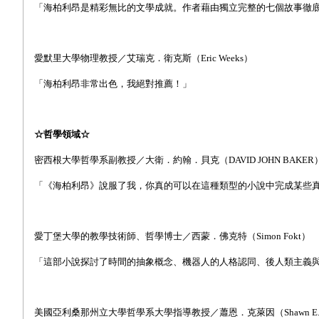
「海柏利昂是精彩無比的文學成就。作者藉由獨立完整的七個故事徹
愛默里大學物理教授／艾瑞克．衛克斯（Eric Weeks）
「海柏利昂非常出色，我絕對推薦！」
☆哲學領域☆
密西根大學哲學系副教授／大衛．約翰．貝克（DAVID JOHN BAKER
「
《海柏利昂》說服了我，你真的可以在這種類型的小說中完成某些
愛丁堡大學的教學技術師
、
哲學博士／西蒙．佛克特（Simon Fokt）
「這部小說探討了時間的抽象概念、機器人的人格認同、後人類主義
美國亞利桑那州立大學哲學系大學指導教授／蕭恩．克萊因（Shawn E. K