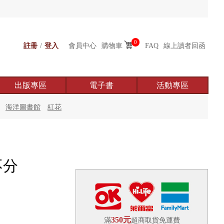
0
註冊
/
登入
會員中心
購物車
FAQ
線上讀者回函
出版專區
電子書
活動專區
海洋圖書館
紅花
不分
350元
滿
超商取貨免運費