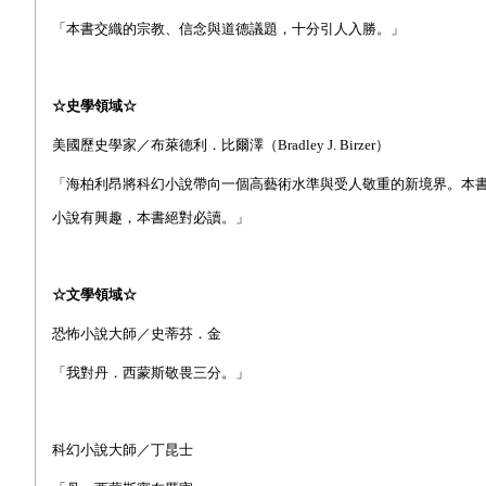
「本書交織的宗教、信念與道德議題，十分引人入勝。」
☆史學領域☆
美國歷史學家／布萊德利．比爾澤（Bradley J. Birzer）
「海柏利昂將科幻小說帶向一個高藝術水準與受人敬重的新境界。本
小說有興趣，本書絕對必讀。」
☆文學領域☆
恐怖小說大師／史蒂芬．金
「我對丹．西蒙斯敬畏三分。」
科幻小說大師／丁昆士