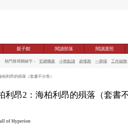
親子館
閱讀部落
閱讀護照
熱門搜尋關鍵字：
官網獨家
小熊點讀
超慢跑
一群喵
工作細胞
海柏利昂的殞落（套書不分售）
柏利昂2：海柏利昂的殞落（套書
）
all of Hyperion