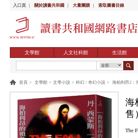
入口頁
|
關於讀書共和國
|
大量團購
|
索取圖書目錄
文學館
人文社科館
生活館
首頁
>
文學館
>
文學小說
>
科幻 / 奇幻小說
>
海柏利昂2：
海
售
The F