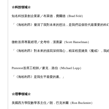
☆科技領域☆
知名科技新創企業家／布萊德．費爾德（Brad Feld）
「《海柏利昂》釐清了我對未來的想法，是我們這個世代最重要的科幻著作
微軟首席專案經理／史考特．漢賽蒙（Scott Hanselman）
「《海柏利昂》對未來的描寫深得我心，精采程度媲美《魔戒》，我
Pinterest
首席工程師
／麥克．路伯（Michael Lopp）
「《海柏利昂》是我
生平
最
愛
的書。」
☆理學領域☆
美國西方學院數學系主任／朗．巴克米爾（Ron Buckmire）