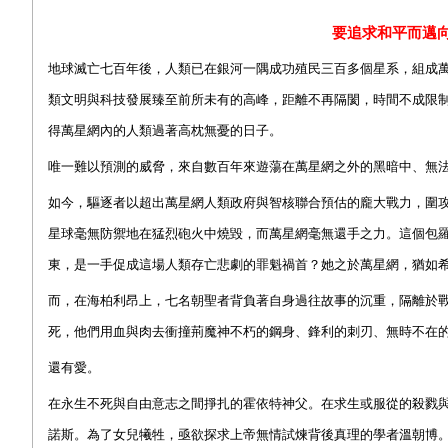
要追求和平而邁
地球滅亡七百年後，人類已在銀河一隅成功殖民三百多個星系，組成
類文明與科技發展臻至前所未有的高峰，距離不再隔閡，時間不成限
得萬星網內的人類過著高枕無憂的日子。
唯一難以預測的威脅，來自數百年來遊蕩在萬星網之外的黑暗中、無
如今，驅逐者以超出萬星網人類政府與智核聯合預估的龐大戰力，圍
星球毫無防禦地在猛烈砲火中燒毀，而萬星網毫無還手之力。這個包
東，是一手促成這場人類存亡悲劇的罪魁禍首？她之於萬星網，猶如
而，在海柏利昂上，七名朝聖者背負著自身過往故事的沉重，隔離於
死，他們用血與肉去衝撞荊魔神不朽的鋼身、鋒利的刺刃、無時不在
還有愛。
在永生不死與自由意志之間掙扎的霍依特神父。在求生或服從的殺戮
諾斯。為了女兒犧牲，亟欲探求上帝無情試煉背後真理的學者溫朝博