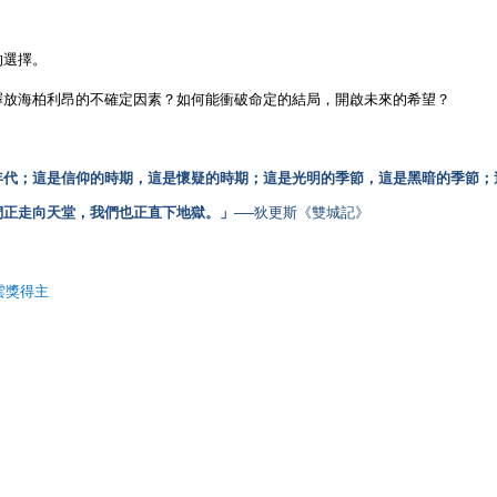
的選擇。
釋放海柏利昂的不確定因素？如何能衝破命定的結局，開啟未來的希望？
年代；這是信仰的時期，這是懷疑的時期；這是光明的季節，這是黑暗的季節；
正走向天堂，我們也正直下地獄。」──
狄更斯《雙城記》
雲獎得主