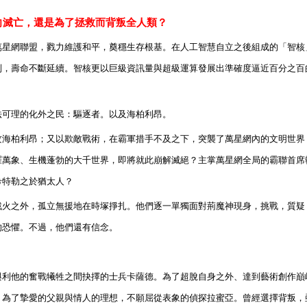
向滅亡，還是為了拯救而背叛全人類？
萬星網聯盟，戮力維護和平，奠穩生存根基。在人工智慧自立之後組成的「智核
制，壽命不斷延續。智核更以巨級資訊量與超級運算發展出準確度逼近百分之百
法可理的化外之民：驅逐者。以及海柏利昂。
攻海柏利昂；又以欺敵戰術，在霸軍措手不及之下，突襲了萬星網內的文明世界
羅萬象、生機蓬勃的大千世界，即將就此崩解滅絕？主掌萬星網全局的霸聯首席
希特勒之於猶太人？
戰火之外，孤立無援地在時塚掙扎。他們逐一單獨面對荊魔神現身，挑戰，質疑
的恐懼。不過，他們還有信念。
與利他的奮戰犧牲之間抉擇的士兵卡薩德。為了超脫自身之外、達到藝術創作巔
。為了摯愛的父親與情人的理想，不願屈從表象的偵探拉蜜亞。曾經選擇背叛，