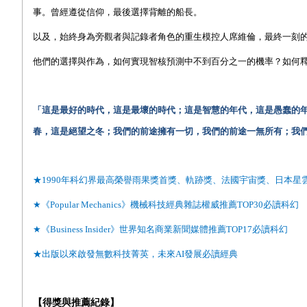
事。曾經遵從信仰，最後選擇背離的船長。
以及，始終身為旁觀者與記錄者角色的重生模控人席維倫，最終一刻
他們的選擇與作為，如何實現智核預測中不到百分之一的機率？如何
「這是最好的時代，這是最壞的時代；這是智慧的年代，這是愚蠢的
春，這是絕望之冬；我們的前途擁有一切，我們的前途一無所有；我們
★1990
年科幻界最高榮譽雨果獎首獎、軌跡獎、法國宇宙獎、日本星
★
《Popular Mechanics》機械科技經典雜誌權威推薦TOP30必讀科幻
★《Business Insider》世界知名商業新聞媒體推薦TOP17必讀科幻
★
出版以來啟發無數科技菁英，未來AI發展必讀經典
【得獎與推薦紀錄】