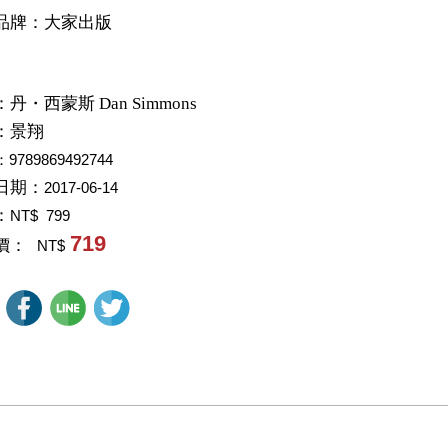
品牌：大家出版
：
丹・西蒙斯 Dan Simmons
：
景翔
：9789869492744
日期：
2017-06-14
：
NT$ 799
719
價：
NT$