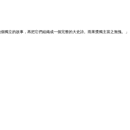
幾個獨立的故事，再把它們組織成一個完整的大史詩。雨果獎獨主當之無愧。」