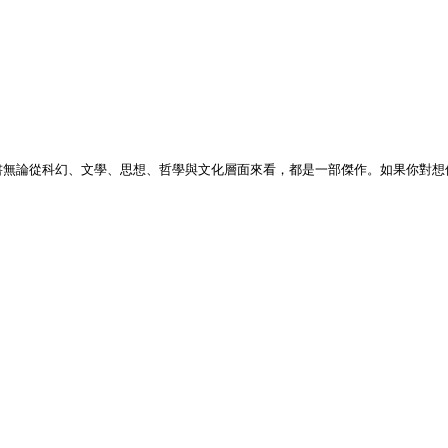
書無論從科幻、文學、思想、哲學與文化層面來看，都是一部傑作。如果你對想