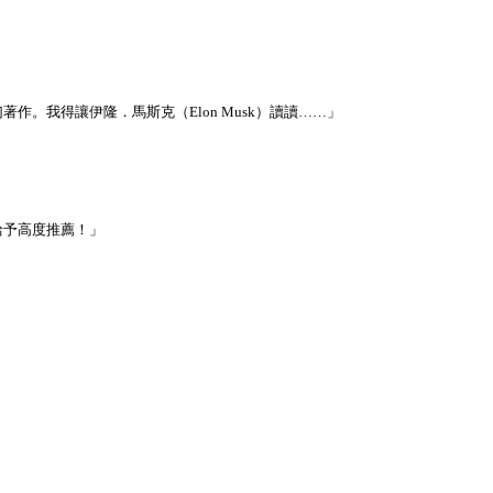
。我得讓伊隆．馬斯克（Elon Musk）讀讀……」
給予高度推薦！」