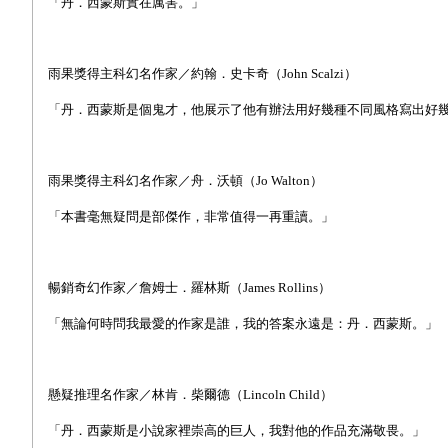
「丹．西蒙斯實在厲害。」
雨果獎得主科幻名作家／約翰．史卡奇（John Scalzi）
「丹．西蒙斯是個鬼才，他展示了他有辦法用好幾種不同風格寫出好
雨果獎得主科幻名作家／舟．沃頓（Jo Walton）
「本書毫無疑問是部傑作，非常值得一再重讀。」
暢銷奇幻作家／詹姆士．羅林斯（James Rollins）
「無論何時問我最愛的作家是誰，我的答案永遠是：丹．西蒙斯。」
懸疑推理名作家／林肯．柴爾德（Lincoln Child）
「丹．西蒙斯是小說家裡崇高的巨人，我對他的作品充滿敬畏。」