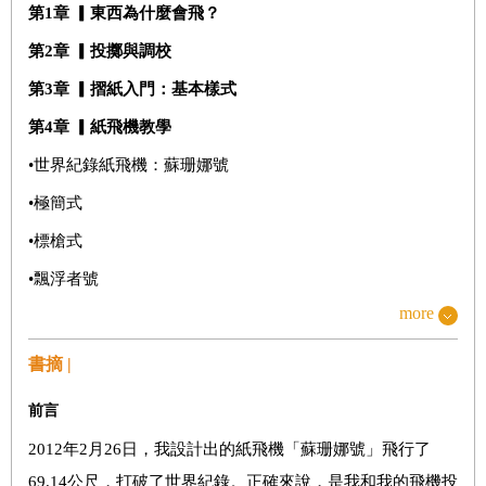
第
1
章
▎
東西為什麼會飛？
第
2
章
▎
投擲與調校
第
3
章
▎
摺紙入門：基本樣式
第
4
章
▎
紙飛機教學
•
世界紀錄紙飛機：蘇珊娜號
•極
簡式
•
標槍式
•
飄浮者號
more
•
伸展鎖式
•
滑翔高手
書摘 |
•
滑翔高手
2.0
前言
•
大鑽石
2012
年2月26日，我設計出的紙飛機「蘇珊娜號」飛行了
•
大鎖式
69.14公尺，打破了世界紀錄。正確來說，是我和我的飛機投