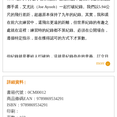
•
混式鎖身
擲手裘．艾尤比（Joe Ayoob）一起打破紀錄。我們以5.94公
•
鎖身負重式
尺的飛行差距，超越原本保持了九年的紀錄。其實，我和裘
在前六次練習中，還飛出更遠的距離，但世界紀錄的有趣之
•
極滑翔式
處就在這裡：練習時的紀錄都不算紀錄。必須在公開場合，
•
蘇西鎖式
遵循特定指示，並在獲得認可的方式下才算數。
•頑逆
式
•
猛禽號
但紀錄就是要給人打破的，這就是紀錄存在的意義。訂立目
•
環形飛機
more
標、努力達成，沒成功，就再試一次，要創下紀錄就得做出
•
迴力鏢式
這些努力，而我們也不例外。在「正式」打破世界紀錄之
•
星式戰鬥機
前，我花了三年時間嘗試了多種飛行模式。當然，我摺出的
詳細資料 |
•
鎖身空浮機
每款遠距離飛行紙飛機都有助於我達成目標。而我的希望
書籍代號：0CMI0012
是，這本書能開啟你的世界紀錄之旅，或是助你一臂之力，
•
皺摺空浮機一號
商品條碼EAN：9789869534291
繼續前進。如果能讓另一個人破世界紀錄，那我的另一個目
ISBN：9789869534291
•
羅加洛空浮機
印刷：
標就達成了。或許這個人就是你。
•
閃電型空浮機