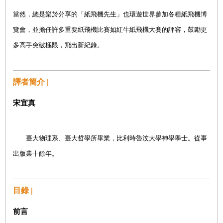
當然，總是樂於分享的「紙飛機先生」也環遊世界參加各種紙飛機博
覽會，並擔任許多重要紙飛機比賽如紅牛紙飛機大賽的評審，鼓勵更
多高手突破極限，飛出新紀錄。
譯者簡介 |
宋宜真
臺大物理系、臺大哲學所畢業，比利時魯汶大學神學學士。從事
出版業十餘年。
目錄 |
前言