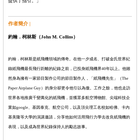
提供了指引。」
作者簡介 |
約翰．柯林斯（John M. Collins）
約翰．柯林斯是紙飛機領域的傳奇。在他一夕成名、打破金氏世界紀
錄紙飛機最長飛行距離的紀錄之前，已投身紙飛機界
40
年以上。他雖
然身為擁有一家節目製作公司的節目製作人，「紙飛機先生」（
The
Paper Airplane Guy
）的身分卻更令他引以為傲。工作之餘，他也走訪
世界各地推廣千變萬化的紙飛機，並獲眾多航空博物館、尖端科技企
業如
google
、基因泰克、航空公司，以及頂尖理工名校如哈佛、卡內
基美隆等大學的演講邀請，分享他如何活用飛行力學去改良紙飛機的
表現，以及成為世界紀錄保持人的勵志故事。