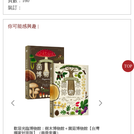
頁數：160
裝訂：
首先，要相信自己做得到。你可以先從最普通的素材開始，
第
5
章
▎
世界紀錄飛機的故事
去製作像飛行機具那麼複雜的東西。這樣的目的是什麼？在
你可能感興趣 |
我的故事
地球上，就是要用最少的資源做最多的事。最終我們會找到
謝辭
好方法，用較少的能源來點亮房間，用較少的燃料從家裡移
摺紙記號
動到公司，以較少的汙染來驅動生活所需的一切。從這個角
度來看，答案就呼之欲出：節約──對！製造新的產品和科
TOP
技──對！少做點事──錯！用少點東西做多點事──對！
於是，我們就會發現，紙飛機意義非凡。
經常有人問我，要如何培育紙飛機人才？怪的是，我一直對
這個問題感到困惑。摺紙對我來說是再自然不過的事，我簡
直無法想像不去摺紙飛機會是什麼樣子。我花了好多年才發
歡迎光臨博物館：樹木博物館＋菌菇博物館【台灣
獨家封面版】（兩冊套書）