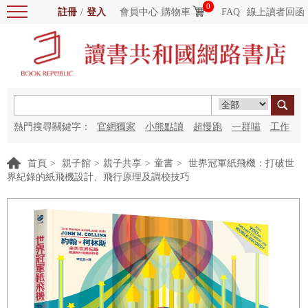
0
註冊
/
登入
會員中心
購物車
FAQ
線上讀者回函
熱門搜尋關鍵字：
官網獨家
小熊點讀
超慢跑
一群喵
工作
細胞
海洋圖書館
紅花
首頁
>
親子館
>
親子共享
>
童書
>
世界冠軍紙飛機：打破世
界紀錄的紙飛機設計、飛行原理及調校技巧