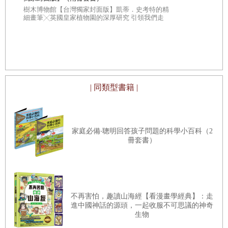
現，並不是每個人都像我這樣。確實有人需要一些鼓勵才有
從疑問到思考
樹木博物館【台灣獨家封面版】凱蒂．史考特的精
人生思辨關
細畫筆╳英國皇家植物園的深厚研究 引領我們走
辦法動手摺紙。我幾經思索，想到下列幾項建議。
入蓊鬱豐美、萬象紛呈的森林之中
★★法國文
★★這個世界
不容易被洗腦
如果你從未參加過「創客嘉年華」（Maker Faire），趕快去
參加。這是自己動手做的盛會，做什麼都行，從小型機器
人、衣服，到大型的鋼鐵或石頭雕塑都有。當然，有時也有
| 同類型書籍 |
紙飛機。動手做東西是我們人類與生俱來的本能。從我們想
要製造下一代的生物性欲望，到想盡辦法要知道那個蛋糕怎
家庭必備‧聰明回答孩子問題的科學小百科（2
麼烤，我們的本性中都內建了「自己動手做」的驅力。
冊套書）
我小時候就喜歡自己做玩具。我跟我的兄弟會用木頭線軸做
成陀螺，用彈力衣夾做出可以發射橡皮筋的手槍，以及利用
不再害怕，趣讀山海經【看漫畫學經典】：走
橡皮筋做成動力船、風箏、輕木飛機等等。當然，還有紙飛
進中國神話的源頭，一起收服不可思議的神奇
機。
生物