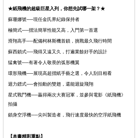
★
紙飛機的超級巨星入列，你想先試哪一架？
★
蘇珊娜號──現任金氏界紀錄保持者
極簡式──摺法簡單性能又高，入門第一首選
滑翔高手──配備柯林斯機首鎖，挑戰最久飛行時間
蘇西鎖式──飛得又遠又久，打遍業餘好手的設計
猛禽號──有著令人敬畏的弧形機翼
環形飛機──展現高超摺紙手藝之選，令人刮目相看
迴力鏢式──會拍動的雙翅，還能迴旋飛翔
星式戰鬥機──贏得兩次大賽冠軍，並參與電影《紙飛機》
拍攝
鎖身空浮機──尖叫製造者，飛行速度最快的空浮紙飛機
【本書精彩重點】