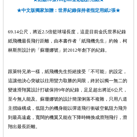
★中文版獨家加贈：世界紀錄保持者指定用紙
2
張★
69.14
公尺，將近
2.5
倍籃球場長度，這是目前金氏世界紀錄
紙飛機最長飛行距離，由本書作者「紙飛機先生」約翰．柯
林斯所設計的「蘇珊娜號」於
2012
年創下的紀錄。
跟萊特兄弟一樣，紙飛機先生拒絕接受「不可能」的設定，
這讓他決心突破以往用蠻力取勝的局限，終於以獨一無二的
變速滑翔翼設計打破保持
9
年的紀錄，足足超出將近
6
公尺，
至今無人能及。蘇珊娜號的設計簡潔俐落不複雜，只用八道
主摺線構成，低阻力的機身能以彈道飛行衝破空氣阻力飛升
到最高遠處，寬闊的機翼又能在下降時轉換成滑翔飛行，滑
翔出最長距離。