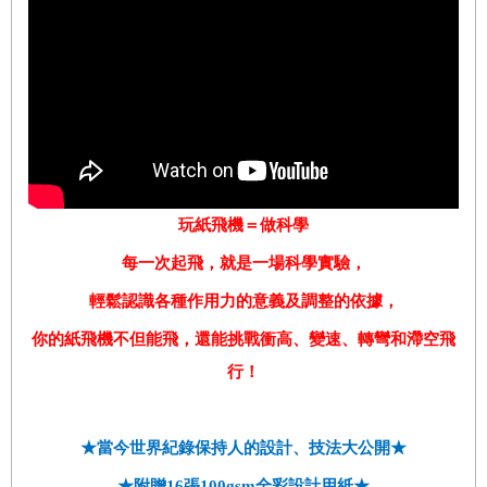
玩紙飛機＝做科學
每一次起飛，就是一場科學實驗，
輕鬆認識各種作用力的意義及調整的依據，
你的紙飛機不但能飛，還能挑戰衝高、變速、轉彎和滯空飛
行！
★當今世界紀錄保持人的設計、技法大公開★
★附贈
16
張
100gsm
全彩設計用紙★