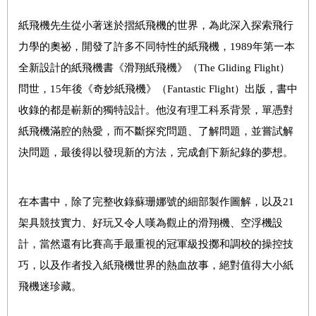
紙飛機先生從小著迷於摺紙飛機的世界，為此深入探索飛行
力學的奧祕，開發了許多不同特性的紙飛機，
1989
年第一本
全新設計的紙飛機書《滑翔紙飛機》（
The Gliding Flight
）
問世，
15
年後《奇妙紙飛機》（
Fantastic Flight
）出版，書中
收錄的都是嶄新的獨特設計。他沒有理工科系背景，單憑對
紙飛機滿腔的熱愛，而不斷探究問題、了解問題，並嘗試解
決問題，最後得以發現新的方法，完成創下新紀錄的夢想。
在本書中，除了完整收錄蘇珊娜號的細部製作圖解，以及
21
架具競技實力、好玩又令人嘆為觀止的滑翔機、空浮機設
計，當然還有比賽高手最重視的冠軍級投擲和調校的操控技
巧，以及作者投入紙飛機世界的熱血故事，絕對值得大小紙
飛機迷珍藏。