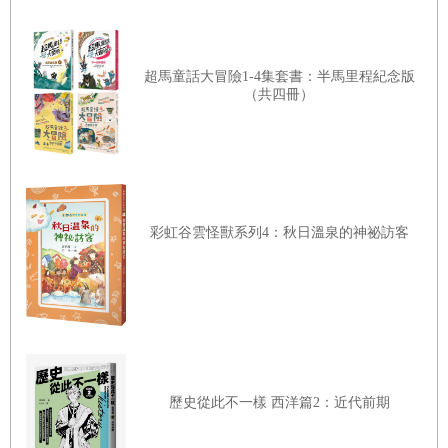
可惜的是，自己動手做東西已經不再是我們文化中的一部
分。現在的玩具還得要能「自己動起來」，好讓我們不必出
超馬童話大冒險1-4集套書：半馬里程紀念版
（共四冊）
力氣去玩。在我看來，這簡直是錯上加錯。我們正在剝奪自
己非常重要的經驗：實驗、探索、創造。簡而言之，就是放
棄了動手做的體驗。
紙飛機具體實現了科學方法。每次投擲都是一次實驗。對紙
彩虹谷雲怪獸系列4：秋日溫泉的神祕訪客
飛機的愛好能驅使摺紙的人不斷去了解問題，追求一次比一
次飛得更好。每摺出一款飛機、每一次丟擲，都蘊含了假
設、實驗設計、試驗以及結果。不管你有沒有意識到，玩紙
飛機，就是在做科學。
歷史從此不一樣 西洋篇2：近代前期
我們整個世界目前面臨了許多問題：全球能源短缺、糧食短