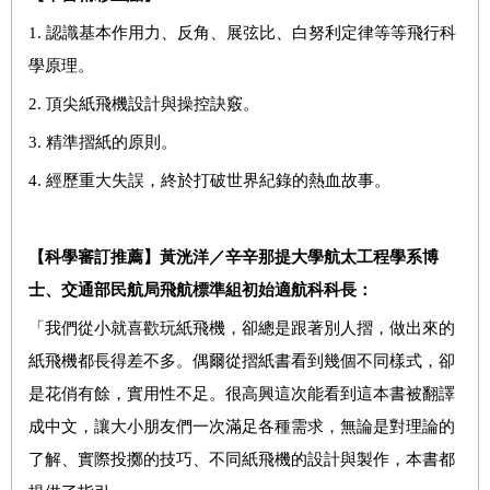
1.
認識基本作用力、反角、展弦比、白努利定律等等飛行科
學原理。
2.
頂尖紙飛機設計與操控訣竅。
3.
精準摺紙的原則。
4.
經歷重大失誤，終於打破世界紀錄的熱血故事。
【科學審訂推薦】黃洸洋／辛辛那提大學航太工程學系博
士、交通部民航局飛航標準組初始適航科科長：
「我們從小就喜歡玩紙飛機，卻總是跟著別人摺，做出來的
紙飛機都長得差不多。偶爾從摺紙書看到幾個不同樣式，卻
是花俏有餘，實用性不足。很高興這次能看到這本書被翻譯
成中文，讓大小朋友們一次滿足各種需求，無論是對理論的
了解、實際投擲的技巧、不同紙飛機的設計與製作，本書都