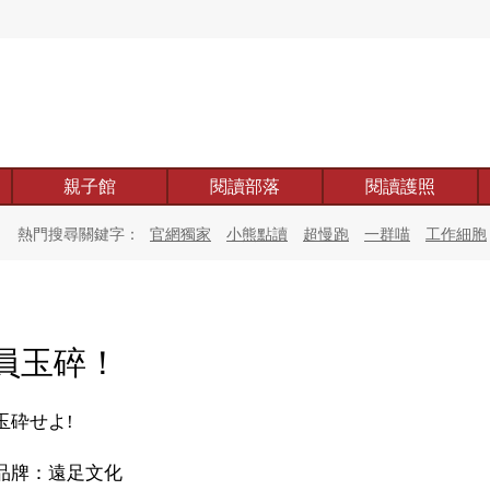
親子館
閱讀部落
閱讀護照
熱門搜尋關鍵字：
官網獨家
小熊點讀
超慢跑
一群喵
工作細胞
員玉碎！
玉砕せよ!
品牌：遠足文化