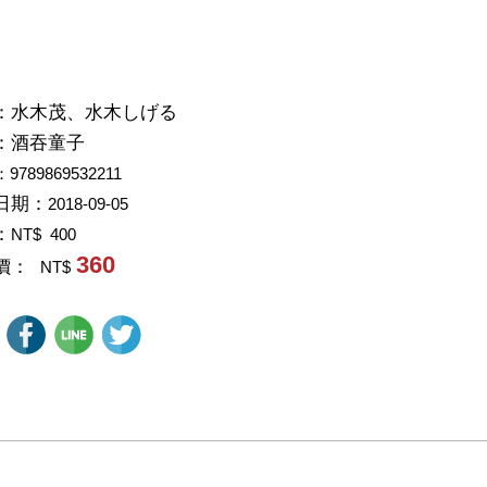
：
水木茂、水木しげる
：
酒吞童子
：9789869532211
日期：
2018-09-05
：
NT$ 400
360
價：
NT$