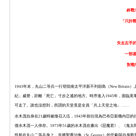
終戰
「只許
失去左手
一部
對戰
1943
年末，丸山二等兵一行登陸南太平洋新不列顛島（New Brita
紀」威脅，距離「死亡」寸步之遙的地方。時序進入1945年，面臨
可走了。誰也沒想到，所謂的天堂竟是全員「共上天堂之地」……
水木茂自身在21歲時被徵召入伍，1943年前往現為巴布亞新幾內亞的
僅水木茂一人倖存。1973年51歲的水木茂在畫出《惡魔君》、《
投射在丸山二等兵身上，並將聖喬治角（St. George）的悲劇與