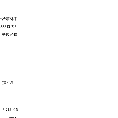
平洋叢林中
88特黑油
，呈現跨頁
（貸本漫
，法文版《鬼
者。
2015
年
11