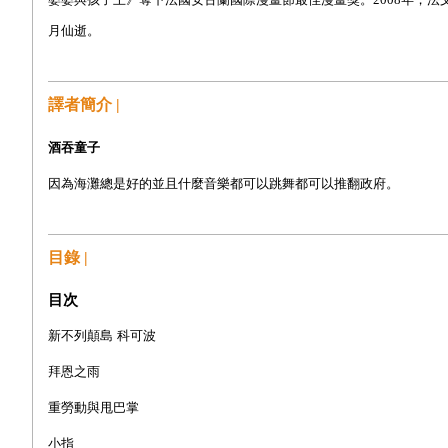
月仙逝。
譯者簡介 |
酒吞童子
因為海灘總是好的並且什麼音樂都可以跳舞都可以推翻政府。
目錄 |
目次
新不列顛島
科可波
拜恩之雨
重勞動與甩巴掌
小指