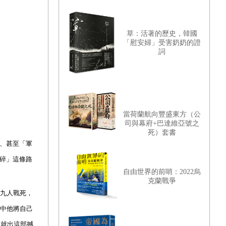
草：活著的歷史，韓國
「慰安婦」受害奶奶的證
詞
當荷蘭航向豐盛東方（公
司與幕府+巴達維亞號之
死）套書
襲、甚至「軍
玉碎」這條路
自由世界的前哨：2022烏
克蘭戰爭
有九人戰死，
事中他將自己
造就出這部撼