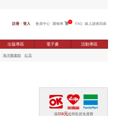
0
註冊
/
登入
會員中心
購物車
FAQ
線上讀者回函
出版專區
電子書
活動專區
海洋圖書館
紅花
350元
滿
超商取貨免運費