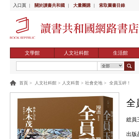
入口頁
|
關於讀書共和國
|
大量團購
|
索取圖書目錄
文學館
人文社科館
生活館
首頁
>
人文社科館
>
人文科普
>
社會史地
>
全員玉碎！
全
総員
出版