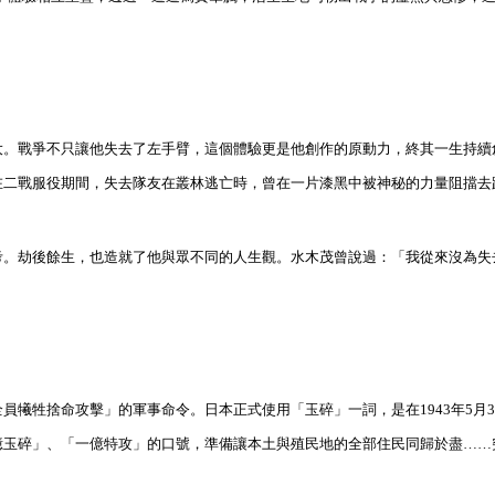
大。戰爭不只讓他失去了左手臂，這個體驗更是他創作的原動力，終其一生持續
在二戰服役期間，失去隊友在叢林逃亡時，曾在一片漆黑中被神秘的力量阻擋去
考。劫後餘生，也造就了他與眾不同的人生觀。
水木茂曾
說
過：「我從來沒為失
犧牲捨命攻擊」的軍事命令。日本正式使用「玉碎」一詞，是在1943年5月3
億玉碎」、「一億特攻」的口號，準備讓本土與殖民地的全部住民同歸於盡……