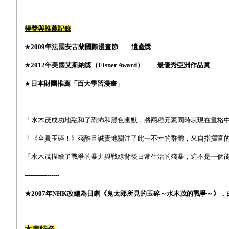
得獎與推薦記錄
★
2009年法國安古蘭國際漫畫節——遺產獎
★
2012年美國艾斯納獎（Eisner Award）——最優秀亞洲作品賞
★
日本財團推薦「百大學習漫畫」
「水木茂成功地融和了恐怖和黑色幽默，將兩種元素同時表現在畫格中。這
「《全員玉碎！》殘酷且誠實地關注了此一不幸的群體，來自指揮官的非
「水木茂描繪了戰爭的暴力與戰線背後日常生活的殘暴，這不是一個能輕
-----------------
★2007年NHK改編為日劇《鬼太郎所見的玉碎～水木茂的戰爭～》