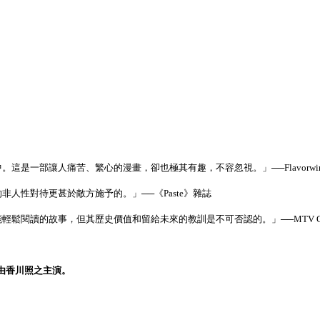
是一部讓人痛苦、繁心的漫畫，卻也極其有趣，不容忽視。」──Flavorwir
人性對待更甚於敵方施予的。」──《Paste》雜誌
鬆閱讀的故事，但其歷史價值和留給未來的教訓是不可否認的。」──MTV Ge
，由香川照之主演。