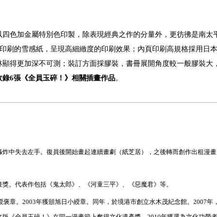
以四色加金屬特別色印製，除表現經典之作的分量外，更彷彿是南太
印刷的雪感紙，呈現高細緻度的印刷效果；內頁印刷高規格採用日本8
林顯得更加深不可測；裝訂方面採膠裝，書冊展開角度較一般膠裝大
收錄6張《全員玉碎！》相關插畫作品
。
轟炸中失去左手。復員後開始畫起連續畫劇（紙芝居），之後轉而創作出租漫畫
畫獎。代表作包括《鬼太郎》、《河童三平》、《惡魔君》等。
綬褒章。
2003
年獲頒旭日小綬章。同年，於境港市創立水木茂紀念館。
2007
年
文版《全員玉碎！》在同一漫畫節上奪得文化遺產獎。
2010
年獲選為文化功勞