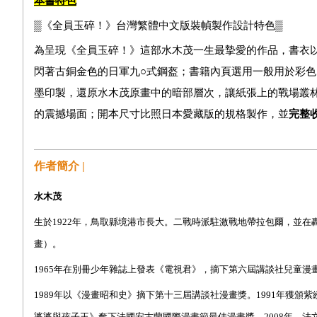
本書特色
▒
《全員玉碎！》台灣繁體中文版裝幀製作設計特色
▒
為呈現《全員玉碎！》這部水木茂一生最摯愛的作品，書衣
閃著古銅金色的日軍九○式鋼盔；書籍內頁選用一般用於彩色
墨印製，還原水木茂原畫中的暗部層次，讓紙張上的戰場叢
的震撼場面；開本尺寸比照日本愛藏版的規格製作，並
完整
作者簡介 |
水木茂
生於
1922
年，鳥取縣境港市長大。二戰時派駐激戰地帶拉包爾，並在
畫）。
1965
年在別冊少年雜誌上發表《電視君》，摘下第六屆講談社兒童漫
1989
年以《漫畫昭和史》摘下第十三屆講談社漫畫獎。
1991
年獲頒紫
婆婆與孩子王》奪下法國安古蘭國際漫畫節最佳漫畫獎。
2008
年，法