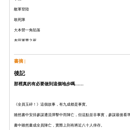
敵軍登陸
敢死隊
大本營一角陷落
本田軍曹之死
玉碎
書摘 |
當晚的遭遇
聖喬治角
後記
死亡使者
那裡真的有必要做到這個地步嗎……
全軍覆沒的海角
《全員玉碎！》這個故事，有九成都是事實。
後記
雖然書中安排參謀遭流彈擊中而陣亡，但這點並非事實，參謀最後看
書中雖然畫成全員陣亡，實際上則有將近八十人倖存。