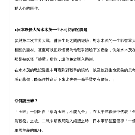
動人心的巨作。
●日本妖怪大師水木茂一生不可切割的課題
參與第二次世界大戰、
徘徊生死之間的
經驗，對水木茂的一生影響重
相關的題材。甚至可以把妖怪視為他戰爭體驗下的
產
物，例如水木茂
那是被妖怪「塗壁」所救，讓他免於墜入懸崖。
在水木茂的戰記漫畫中可看到對戰爭的憤怒，以及他對生命意義的思
感到悲傷，能保住性命活下來比失去一條手臂更有價
值
。
」
◎
何謂玉碎？
「玉碎」一詞出自「寧為玉碎，不能瓦全」，在太平洋戰爭中代表「全員
島戰役」之後。二戰末期戰局陷入絕望之時，日本軍部甚至倡導「一
軍國主義的瘋狂。