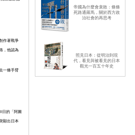
帝國為什麼會衰敗：條條
死路通羅馬，關於西方政
治社會的再思考
創作著戰爭
路，他認為
照見日本：從明治到現
代，看見與被看見的日本
觀光一百五十年史
去一條手臂
0日的「阿圖
突顯出日本