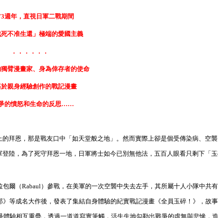
73
週年，直視日軍二戰期間
戰死不准生還」極端的愛國主義
．．．．．．
的獨臂漫畫家、身為倖存者的使命
基於親身經驗創作的戰記漫畫
爭的憤怒和生命的反思……
in）上的拜恩，那是戰友口中「如天堂般之地」。然而實際上卻是個受傳染病、空
美軍登陸，為了死守拜恩一地，日軍將士如今已別無他法，五百人眼看只剩下「
拉包爾（Rabaul）參戰，在美軍的一次空襲中失去左手，其所屬十人小隊中共
鬼太郎》等成名大作後，發表了集結自身體驗的紀實戰記漫畫《全員玉碎！》，故
自身戰爭體驗相互重疊，透過一道道寫實筆觸，活生生地勾勒出戰爭的虛無與悲慘，