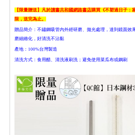
【限量贈送】凡於
讀書共和國網路書店
購買《不塑過日子：
限，送完為止。
贈品簡介：不鏽鋼吸管內外經研磨、拋光處理，達到鏡面效
磨細緻化，好清洗不沾黏
產地：100%台灣製造
清洗方式：食用醋、清洗液刷洗；避免使用菜瓜布或鋼刷