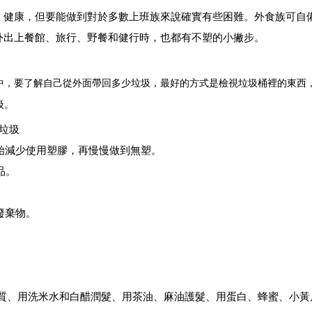
、健康，但要能做到對於多數上班族來說確實有些困難。外食族可自
外出上餐館、旅行、野餐和健行時，也都有不塑的小撇步。
中，要了解自己從外面帶回多少垃圾，最好的方式是檢視垃圾桶裡的東西
圾。
垃圾
始減少使用塑膠，再慢慢做到無塑。
品。
廢棄物。
質、用洗米水和白醋潤髮、用茶油、麻油護髮、用蛋白、蜂蜜、小黃