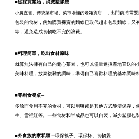
■從採買開始，消滅塑膠袋
出門前將需要
小農直售、傳統菜市場、菜市場裡的老雜貨店
…
，
包裝的食材，例如購買裸賣的麵線已取代超市包裝麵線，又
等，避免造成食物吃不完的浪費。
■料理簡單，吃出食材原味
就算無法擁有自己的開心菜園，也可以儘量選擇產地直送的
美味料理，放棄複雜的調味，準備自己喜歡料理的基本調味
■零剩食餐桌─
多餘而食用不完的食材，可以用鹽或是其他方式醃漬保存，
生、雪裡紅等。一些食材和半成品也可以自製，減少塑膠包
■外食族的家私頭
─
環保筷子、環保杯、食物袋