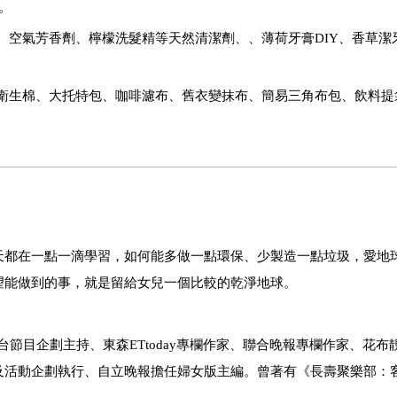
。
、空氣芳香劑、檸檬洗髮精等天然清潔劑、、薄荷牙膏
DIY
、香草潔
衛生棉、大托特包、咖啡濾布、舊衣變抹布、簡易三角布包、飲料提
天都在一點一滴學習，如何能多做一點環保、少製造一點垃圾，愛地
望能做到的事，就是留給女兒一個比較的乾淨地球。
台節目企劃主持、東森
ETtoday
專欄作家、聯合晚報專欄作家、花布
及活動企劃執行、自立晚報擔任婦女版主編。曾著有《長壽聚樂部：