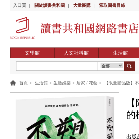
入口頁
|
關於讀書共和國
|
大量團購
|
索取圖書目錄
文學館
人文社科館
生活館
首頁
>
生活館
>
生活娛樂
>
居家 / 花藝
>
【限量贈品版】不
【
的
出版