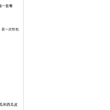
備一套餐
，若一次性包
瓜和西瓜皮