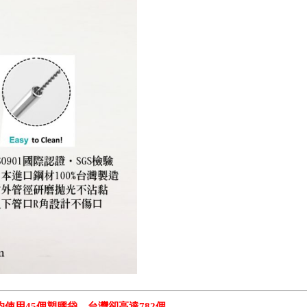
使用45個塑膠袋，台灣卻高達782個