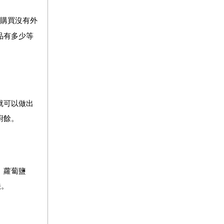
購買沒有外
品有多少等
就可以做出
廚餘。
、蘿蔔鹽
法。