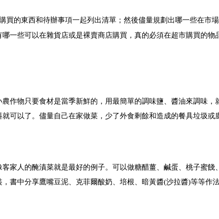
購買的東西和待辦事項一起列出清單；然後儘量規劃出哪一些在市場
有哪一些可以在雜貨店或是裸賣商店購買，真的必須在超市購買的物
小農作物只要食材是當季新鮮的，用最簡單的調味鹽、醬油來調味，
料就可以了。儘量自己在家做菜，少了外食剩餘和造成的餐具垃圾或
像客家人的醃漬菜就是最好的例子。可以做糖醋薑、鹹蛋、桃子蜜餞
裝，書中分享鷹嘴豆泥、克菲爾酸奶、培根、暗黃醬
(
沙拉醬
)
等等作