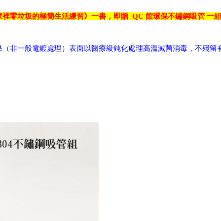
家裡零垃圾的極簡生活練習》一書，即贈
QC
館環保不鏽鋼吸管
一
果（非一般電鍍處理）表面以醫療級鈍化處理高溫滅菌消毒，不殘留