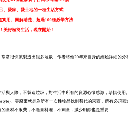
己、愛家、愛土地的一種生活方式
超實用、圖解清楚、
超過100種必學方法
！
美好極簡生活，現在
開始
！
，常常很快就製造出很多垃圾，作者將他
20
年來自身的經驗詳細的分
生活與人際，不製造垃圾，對生活中所有的資源心懷感激，珍惜使用
estyle)
。零廢棄就是為所有一次性物品找到替代的東西，所有必須丟
理的食材不浪費，不過量料理，不剩食，減少廚餘也是重要