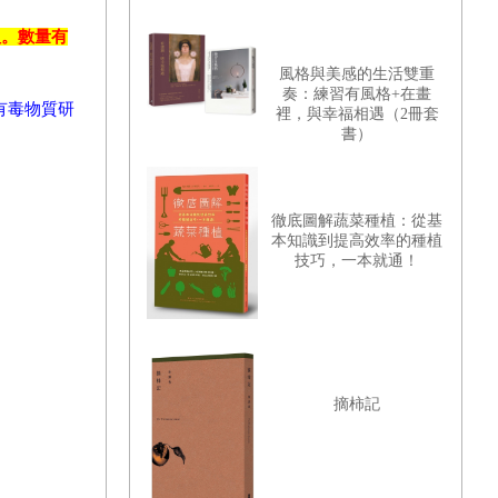
組。數量有
風格與美感的生活雙重
奏：練習有風格+在畫
有毒物質研
裡，與幸福相遇（2冊套
書）
徹底圖解蔬菜種植：從基
本知識到提高效率的種植
技巧，一本就通！
摘柿記