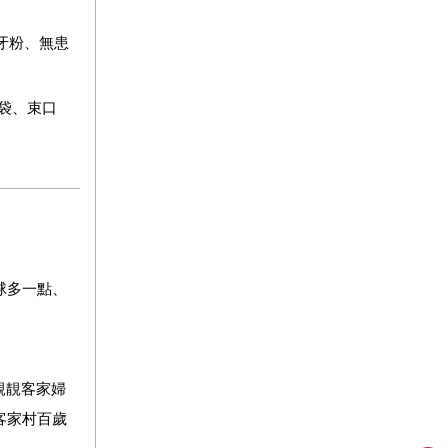
牙粉、無患
袋、束口
球多一點、
靚靚客家婦
客家村百歲