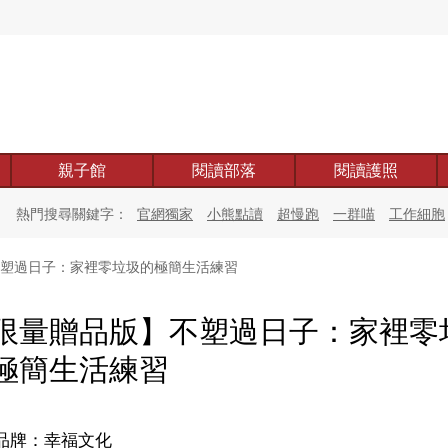
親子館
閱讀部落
閱讀護照
熱門搜尋關鍵字：
官網獨家
小熊點讀
超慢跑
一群喵
工作細胞
塑過日子：家裡零垃圾的極簡生活練習
限量贈品版】不塑過日子：家裡零
極簡生活練習
品牌：幸福文化