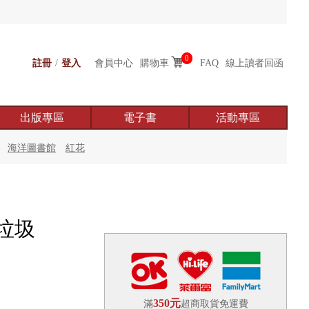
0
註冊
/
登入
會員中心
購物車
FAQ
線上讀者回函
出版專區
電子書
活動專區
海洋圖書館
紅花
垃圾
350元
滿
超商取貨免運費