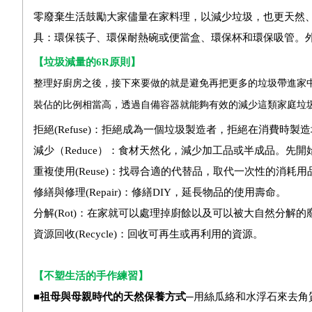
零廢棄生活鼓勵大家儘量在家料理，以減少垃圾，也更天然
具：環保筷子、環保耐熱碗或便當盒、環保杯和環保吸管。
【垃圾減量的
6R
原則】
整理好廚房之後，接下來要做的就是避免再把更多的垃圾帶進家
裝佔的比例相當高，透過自備容器就能夠有效的減少這類家庭垃
拒絕
(Refuse)
：拒絕成為一個垃圾製造者，拒絕在消費時製造
減少（
Reduce
）：食材天然化，減少加工品或半成品。先開
重複使用
(Reuse)
：找尋合適的代替品，取代一次性的消耗用
修繕與修理
(Repair)
：修繕
DIY
，延長物品的使用壽命。
分解
(Rot)
：在家就可以處理掉廚餘以及可以被大自然分解的
資源回收
(Recycle)
：回收可再生或再利用的資源。
【不塑生活的手作練習】
■祖母與母親時代的天然保養方式─
用絲瓜絡和水浮石來去角