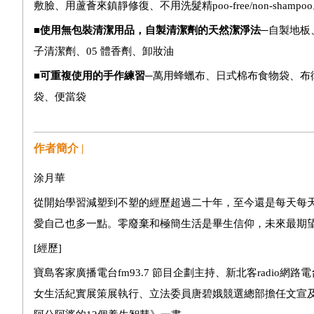
敷臉、用蘆薈來鎮靜修復、不用洗髮精
poo-free/non-shampoo
■使用無包裝清潔用品，自製清潔劑的天然潔淨法─
自製地板
子清潔劑、
05
體香劑、卸妝油
■可重複使用的手作練習─
萬用蜂蠟布、日式棉布食物袋、布
袋、便當袋
作者簡介 |
涂月華
從開始學習減塑到不塑的經歷超過二十年，至今還是每天每
愛自己也多一點。零廢棄和極簡生活是畢生信仰，未來最期
[
經歷
]
寶島客家廣播電台
fm93.7
節目企劃主持、新北客
radio
網路電
女生活紀實展策展執行、立法委員唐碧娥競選總部擔任文宣