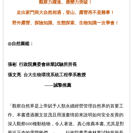
觀察力躍進、應變力突破！
走出家門與大自然相遇，登山、露營再不是難事！
野外露營、探險知識、生態探索、生物知識一次學會！
◎
自然圖鑑：
張彬
行政院農委會
林業試驗所所長
張文亮
台大生物環境系統工程學系
教授
——
誠摯推薦
「觀察自然界是上帝賦予人類永續經營管理自然界的首要工
作。本書透過圖文並茂且用漫畫情節來說明如何安全友善的
深入觀察600種動植物，令人著迷。真心推薦本書, 尤其是對
最近正夯的露營瘋們。」
——
行政院農委會林業試驗所所長