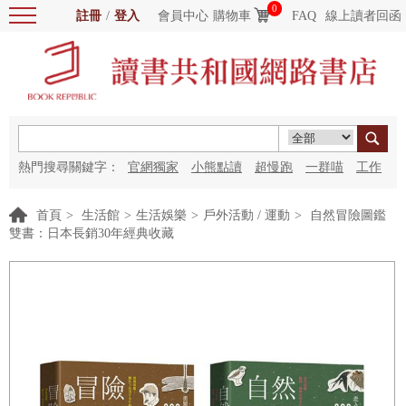
0
註冊
/
登入
會員中心
購物車
FAQ
線上讀者回函
熱門搜尋關鍵字：
官網獨家
小熊點讀
超慢跑
一群喵
工作
細胞
海洋圖書館
紅花
首頁
>
生活館
>
生活娛樂
>
戶外活動 / 運動
>
自然冒險圖鑑
雙書：日本長銷30年經典收藏