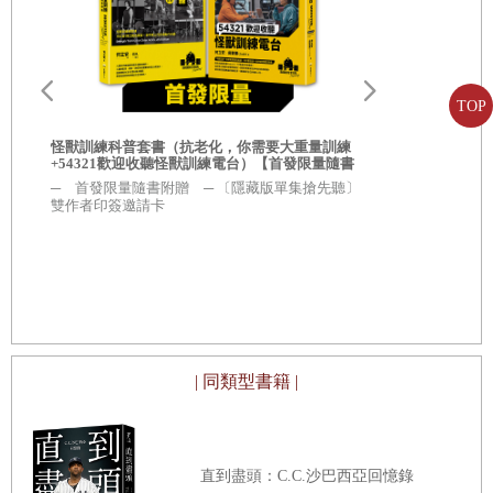
鳥類
觀察時的用具與服裝／來觀察鳥的羽毛吧／來觀察飛行的方式吧／進
TOP
食的方式與喙／各式各樣的腳形／鳥的特有動作／擁有奇特習性的鳥
怪獸訓練科普套書（抗老化，你需要大重量訓練
54321歡
類／鳥的結婚與築巢／尋找身邊的鳥／麻雀
——
與人類共同生活的鳥
+54321歡迎收聽怪獸訓練電台）【首發限量隨書
〔隱藏版單
附贈［隱藏版單集搶先聽+怪獸訓練螢光貼紙2款
─ 首發限量隨書附贈 ─ 〔隱藏版單集搶先聽〕
─ 首發限量
／烏鴉
——
聰明伶俐的鳥／燕子
——
報春的鳥／逃出牢籠的鳥／田間
隨機出貨］】
雙作者印簽邀請卡
雙作者印簽
看得到的鳥／雲雀
——
美妙聲音的擁有者／聆聽鳥的鳴叫聲／雜木林
中看得到的鳥／大山雀的同類
——
可愛的黑白小鳥／來調查鳥的活動
練
範圍吧／在河邊看得到的鳥類／鴨的同類
——
相親相愛的一對／泥灘
實
地看得到的鳥類／鷸的同類
——
在看不到的地方覓食／海鷗
——
在空
中悠遊翱翔／猛禽類
——
威猛的姿態／尋找食繭與足跡／候鳥的遷徙
| 同類型書籍 |
／引鳥到身邊來／下雨天也來觀察吧／雙筒望遠鏡的使用法／錄下鳥
的聲音吧／參加賞鳥活動／生物月曆／
——
去河口賞鳥
——
●
外型相似的犀鳥
直到盡頭：C.C.沙巴西亞回憶錄