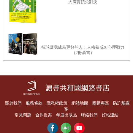
大滿貫頂尖對決
陽／去聽聽蛙鳴聲／青蛙
——
牠們的生態／蠑螈與山椒魚
——
不為人
知的生活／生物月曆
魚類、貝類
觀察時的用具與服裝／思索我們的河川吧／來調查河川污染吧／棲息
籃球讓我成為更好的人：人格養成X 心理戰力
在河川上游與中游的生物／香魚
——
在河裡與海中度過
1
年的壽命／
（2冊套書）
鮭魚
——
迴游之後，回到出生的河川／棲息在河川下游的生物／棲息
在池底或湖底的生物／魚的身體與生活／棲息在泥灘地裡的生物／棲
息在沙地上的生物／棲息在岩岸邊的生物／來找找潮池吧／用箱型鏡
來看看潮池吧／被海浪沖上岸的東西／魚店裡看得到的魚類及貝類／
生物月曆／
——
去看岸濱的生物
——
關於我們
服務條款
隱私權政策
網站地圖
團購專區
防詐騙宣
●
亞馬遜是生物的寶庫
導
常見問題
合作提案
年度出版品
聯絡我們
好站連結
植物