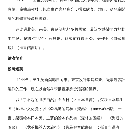
1952
年，出生於長崎市。神戶市外國語大學畢業。在參與過雜誌
宣傳、童書編輯後，以自由作家的身分，撰寫飲食、旅行、給兒童閱
讀的科學書等多種書籍。
造訪過北美、南美、東歐等地的多數國家，最近對熱帶地方的野
生生物、飲食生活特別有興趣。經常前往東南亞。著作有《自然圖
鑑》（福音館書店）。
繪者簡介
松岡達英
1944
年，出生於新瀉縣長岡市。東京設計學院畢業。從事過設計
製作的工作，現在以自然科學插畫家身分活躍於業界。
以「了不起的世界自然」全五冊（大日本圖書），榮獲日本厚生
省兒童福祉文化獎；以《亞馬遜的海神大兜蟲》（
sunmark
出版）一
書，榮獲繪本日本獎。主要的繪本作品有《森林的圖鑑》、《海邊的
圖鑑》、《我的機器人大旅行》（皆為福音館書店）；插畫作品有