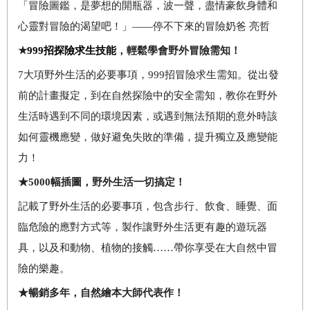
「冒險圖鑑，是夢想的開瓶器，波一聲，盡情豪飲身體和
心靈對冒險的渴望吧！」
——
停不下來的冒險奶爸
亮哲
★
999
招探險求生技能
，輕鬆學會野外冒險需知！
7
大項野外生活的必要事項，
999
招冒險求生需知。從出發
前的計畫擬定，到在自然探險中的安全需知，教你在野外
生活時遇到不同的環境因素，或遇到無法預期的意外時該
如何靈機應變，做好避免失敗的準備，提升獨立及應變能
力！
★5
000
幅插圖，野外生活一切搞定！
記載了野外生活的必要事項，包含步行、飲食、睡覺、面
臨危險的應對方式等，製作讓野外生活更有趣的遊玩器
具，以及和動物、植物的接觸
……
帶你享受在大自然中冒
險的樂趣。
★
暢銷多年，自然繪本大師代表作！