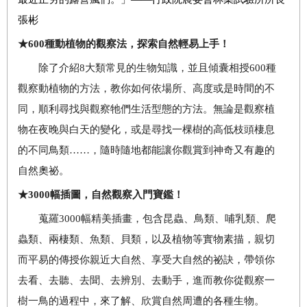
張彬
★
600
種動植物的觀察法，探索自然輕易上手！
除了介紹
8
大類常見的生物知識，並且傾囊相授
600
種
觀察動植物的方法，教你如何依場所、高度或是時間的不
同，順利尋找與觀察牠們生活型態的方法。無論是觀察植
物在夜晚與白天的變化，或是尋找一棵樹的高低枝頭棲息
的不同鳥類……，隨時隨地都能讓你觀賞到神奇又有趣的
自然奧祕。
★
3000
幅插圖，自然觀察入門寶鑑！
蒐羅
3000
幅精美插畫，包含昆蟲、鳥類、哺乳類、爬
蟲類、兩棲類、魚類、貝類，以及植物等實物素描，親切
而平易的傳授你親近大自然、享受大自然的祕訣，帶領你
去看、去聽、去聞、去辨別、去動手，進而教你從觀察一
樹一鳥的過程中，來了解、欣賞自然周遭的各種生物。