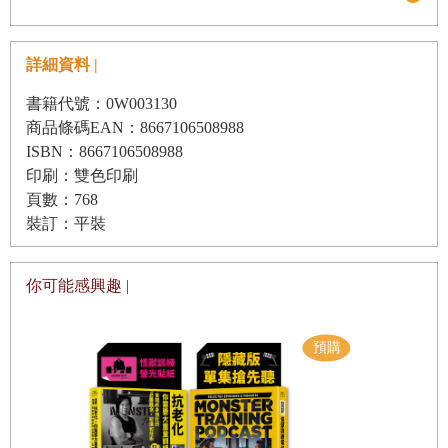
觀察時的用具與服裝／觀察昆蟲的注意事項／尋找身邊的昆蟲吧／觀
察昆蟲的三種方法／蜘蛛
——
結網的蜘蛛 ／不結網的蜘蛛／蜘蛛
——
詳細資料 |
採集並就近觀察吧／螞蟻
——
春季的結婚飛行／蝸牛
——
留下痕
跡吧／水溝裡的昆蟲／聚集在夜晚燈光下的昆蟲／蛾
——
與蝴蝶哪裡
書籍代號：0W003130
不同呢？／到庭院裡來的昆蟲／田野山間看得到的昆蟲／蝴蝶
—
調查
商品條碼EAN：8667106508988
ISBN：8667106508988
牠們喜愛的顏色吧／蝴蝶
—
採集並就近觀察吧／身邊看得到的蜂類／
印刷：雙色印刷
蜜蜂
——
牠們的社會生活／蜂類
——
神奇的築巢／蟬
——
鳴叫聲與蟬
頁數：768
蛻／蟬
—
牠們的生態／聚集在一株植物上的昆蟲／尋找雜木林裡的昆
裝訂：平裝
蟲吧／聚集在樹液上的昆蟲／獨角仙
——
獨角的強者／鍬形蟲
——
大
顎的擁有者／日銅鑼花金龜與鰓角金龜
——
哪裡不同呢？／以糞便為
你可能感興趣 |
食的昆蟲／製造蟲癭的昆蟲／尋找落葉下的昆蟲吧／尋找躲起來的昆
蟲吧／昆蟲的越冬／側耳傾聽蟲鳴聲吧／來觀察鳴叫的方式吧／水生
昆蟲
——
在水中生活的昆蟲／水生昆蟲
——
採集並就近觀察吧／蜻蜓
——
各種產卵方式／拍照的方法／生物月曆／去雜木林找昆蟲
●
聚集在小河邊的鳥翼蝶