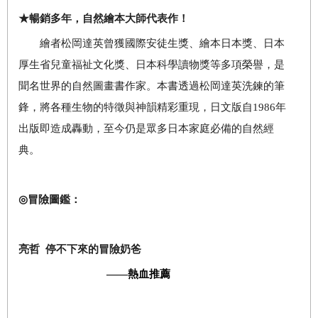
★
暢銷多年，自然繪本大師代表作！
繪者松岡達英曾獲國際安徒生獎、繪本日本獎、日本
厚生省兒童福祉文化獎、日本科學讀物獎等多項榮譽，是
聞名世界的自然圖畫書作家。本書透過松岡達英洗鍊的筆
鋒，將各種生物的特徵與神韻精彩重現，日文版自
1986
年
出版即造成轟動，至今仍是眾多日本家庭必備的自然經
典。
◎
冒險圖鑑：
亮哲
停不下來的冒險奶爸
——
熱血推薦