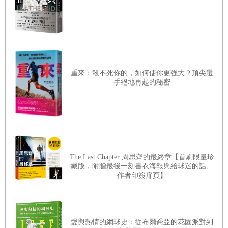
哺乳類
觀察時的用具與服裝／觀察時的注意事項／住家附近的哺乳類／草叢
中看得到的老鼠／樹林裡看得到的老鼠／松鼠
——
與橡實的互助合作
／大飛鼠與歐亞飛鼠
——
滑翔高手／蝙蝠
——
會飛的哺乳類／野兔
重來：殺不死你的，如何使你更強大？頂尖選
——
卓越的跳躍力／貉
——
雜食性大胃王／鼬
——
樹林中的打獵高手
手絕地再起的秘密
／狐
——
敏銳的聽覺與嗅覺／野豬
——
最愛洗泥巴澡／鹿
——
與同伴
一起生活／羚羊
——
挺拔的姿態／猴子
——
觀察牠們的行為很有趣／
來觀察糞便吧／追蹤腳印進行推理吧／尋找自然界的洞穴／日本哺乳
類的分布地圖／生物月曆／
——
去山上看動物
——
The Last Chapter:周思齊的最終章【首刷限量珍
●
體形大卻溫馴的馬來貘
藏版，附贈最後一刻書衣海報與給球迷的話、
作者印簽扉頁】
爬蟲類、兩棲類
爬蟲類、兩棲類的觀察／蜥蜴與草蜥
——
相似的同類／壁虎
——
悄悄
靠近燈光的忍者／蛇
——
低調生活還是遭人嫌棄／烏龜
——
最愛曬太
愛與熱情的網球史：從布爾喬亞的花園派對到