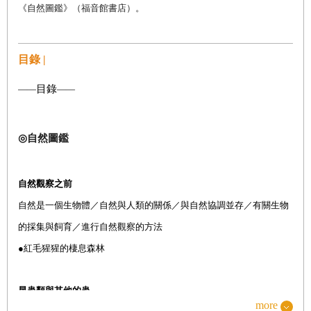
《自然圖鑑》（福音館書店）。
目錄 |
目錄
——
——
◎
自然圖鑑
自然觀察之前
自然是一個生物體／自然與人類的關係／與自然協調並存／有關生物
的採集與飼育／進行自然觀察的方法
●
紅毛猩猩的棲息森林
昆蟲類與其他的蟲
more