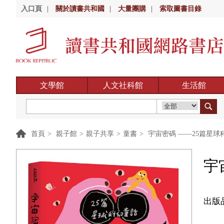
入口頁
|
關於讀書共和國
|
大量團購
|
索取圖書目錄
文學館
人文社科館
生活館
首頁
>
親子館
>
親子共享
>
童書
>
宇宙密碼 ——25篇星球
宇
出版