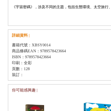
螺旋密碼
《宇宙密碼》，涉及不同的主題，包括生態環境、太空旅行
時光機與狐狸作家
簡單的童話敘事，包裝了提煉出來的概念。每一篇要能啟發
宇宙之外
註解，為故事畫下句點，也許有了畫龍點睛之效。我的想法
地球飛車與愛因斯坦
立在精靈、仙子、傳奇、民間傳說或生活故事上，然而科技
詳細資料 |
元素，變化新形式，不再受傳統拘束。從國語日報每年舉辨
書籍代號：XBSY0014
商品條碼EAN：9789578423664
回顧science fiction（科學小說，或科幻小說）一
ISBN：9789578423664
遜（William Wilson）在他的詩歌中創用了science
印刷：全彩
頁數：128
提議早已被人遺忘，卻值得重視提倡。這本集子，也許就是
裝訂：
從小我對科學新知一直有著濃厚興趣，早年我在傳統文學創
你可能感興趣 |
說時候，還沒有「科幻」這一名詞，我一直以為「科幻，就