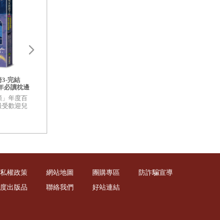
也是我的第
續完成六十
歡迎光臨博物館：
菌菇博物館【台灣
3-完結
許願椅失蹤了[許願椅2]：英國最
（兩冊套書）
童年必讀枕邊
受歡迎童書女王．華德福中小學
樹木博物館【台灣
指定閱讀(暢銷二版)
凱蒂．史考特的精
類」年度百
★博客來「童書-故事類」年度百
皇家植物園的深厚研
最受歡迎兒
大暢銷榜 ★全球10大最受歡迎兒
走入蓊鬱豐美、萬
選「百大最
童文學作家 ★英國票選「百大最
之中
受喜愛小說」
銘是：「他
前已知的物質
窮的探索便
私權政策
網站地圖
團購專區
防詐騙宣導
度出版品
聯絡我們
好站連結
月刊》、《文