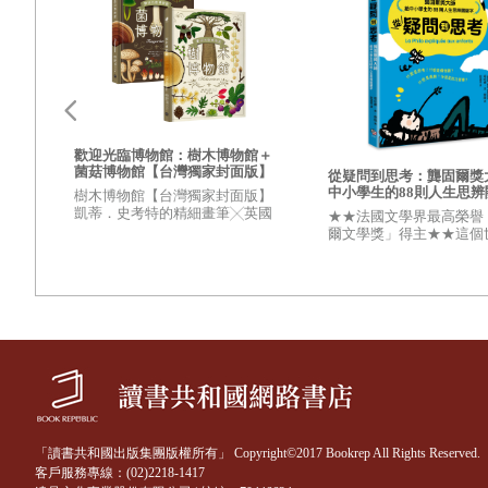
我從成人科幻創作兼顧及少兒科幻創作，有一些背景因素。
二個童年，後來他們去了美國讀書，並落地生根成為新移民
從一九九七年開始寫第一篇〈飛向太陽〉，也是我告別第二
篇創作。今天臺灣缺少具有同樣理念和創作能量的作家，山
歡迎光臨博物館：樹木博物館＋
菌菇博物館【台灣獨家封面版】
從疑問到思考：龔固爾獎
國最
（兩冊套書）
中小學生的88則人生思辨
小學
樹木博物館【台灣獨家封面版】
凱蒂．史考特的精細畫筆╳英國
★★法國文學界最高榮譽
度百
臺灣的文化出版界能夠出版經營類似的讀物，必須獨具慧眼
皇家植物園的深厚研究 引領我們
爾文學獎」得主★★這個
迎兒
走入蓊鬱豐美、萬象紛呈的森林
什麼是這樣？ 開始思考
大最
之中
不容易被洗腦 練就辨析
你的人生意義
每個人、每位作家心裡都住著一個小孩。《二○○一太空漫遊
從未長大，也沒有停止長大。」仔細思考，他的話不正是指著
只有百分之四，其他是未知的暗能量、暗物質，佔了百分之
會一直持續，我們都是永遠的宇宙兒童。
「讀書共和國出版集團版權所有」 Copyright©2017 Bookrep All Rights Reserved.
日本女作家立原透耶（山本範子）曾經翻譯了幾篇在日文刊物
客戶服務專線：(02)2218-1417