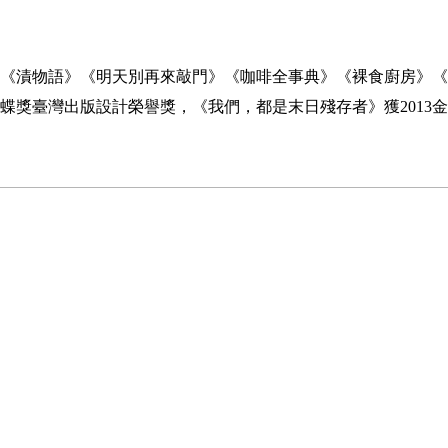
《漬物語》《明天別再來敲門》《咖啡全事典》《裸食廚房》《
蝶獎臺灣出版設計榮譽獎，《我們，都是末日殘存者》獲
2013
金