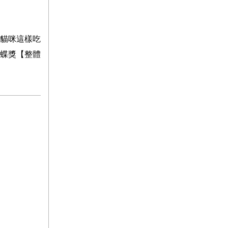
貓咪這樣吃
蝶獎【整體