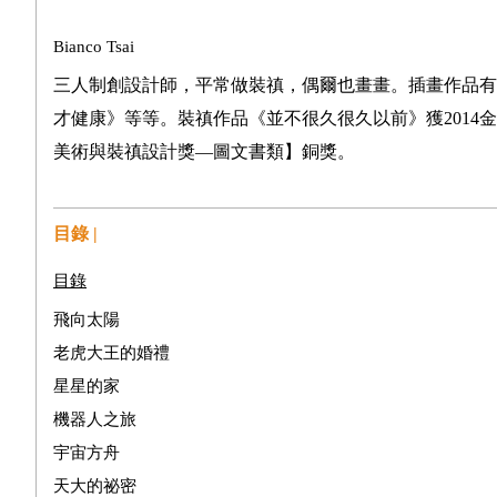
Bianco Tsai
三人制創設計師，平常做裝禛，偶爾也畫畫。插畫作品有
才健康》等等。裝禛作品《並不很久很久以前》獲
2014
金
美術與裝禛設計獎—圖文書類】銅獎。
目錄 |
目錄
飛向太陽
老虎大王的婚禮
星星的家
機器人之旅
宇宙方舟
天大的祕密