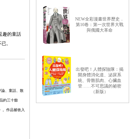
NEW全彩漫畫世界歷史．
第10卷：第一次世界大戰
與俄國大革命
逗趣的童話
不已。
出發吧！人體探險隊：揭
開身體消化道、泌尿系
統、骨骼肌肉、心臟血
管……不可思議的祕密
評論、童話、散
（新版）
品約三十餘
構》。作品被收入