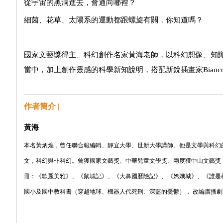
從宇宙的黑洞進去，會通向哪裡？
細菌、花草、太陽系的運動都跟螺旋有關，你知道嗎？
國家文藝獎得主、科幻創作名家黃海老師，以科幻想像、知識
當中，加上創作靈感的科學新知說明，搭配新銳插畫家Bianc
作者簡介 |
黃海
本名黃炳煌，曾任聯合報編輯、靜宜大學、世新大學講師。他是文學與科幻
文，科幻與非科幻。曾獲國家文藝獎、中華兒童文學獎、兩度獲中山文藝獎
冊：《歌麗美雅》、《鼠城記》、《大鼻國歷險記》、《嫦娥城》、《誰是機器
國小及國中教科書（穿越地球、機器人代死刑、深藍的憂鬱）， 改編廣播