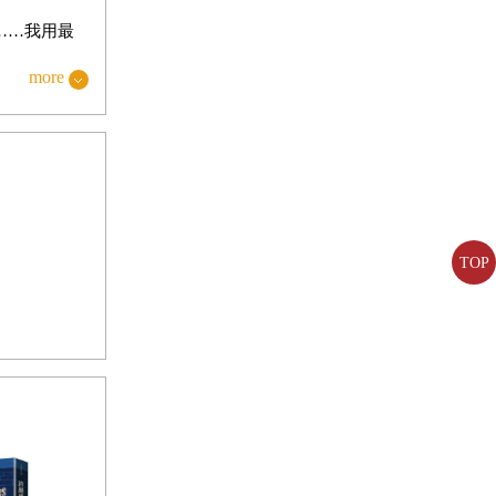
……我用最
結尾附有小
more
的童話是建
需要融合新
優勝入選。
的威廉‧威爾
TOP
新知。威爾遜的
出現科幻小