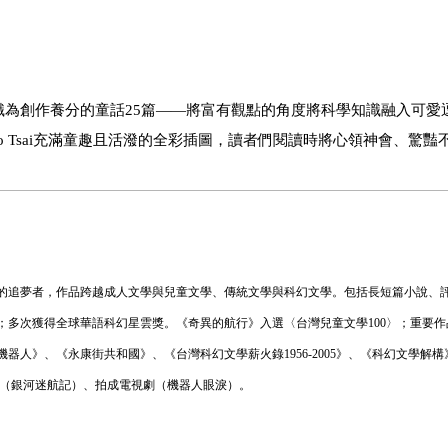
為創作養分的童話25篇——將富有觀點的角度將科學知識融入可愛
o Tsai充滿童趣且活潑的全彩插圖，讀者們閱讀時將心領神會、驚豔
的追夢者，作品跨越成人文學與兒童文學、傳統文學與科幻文學。包括長短篇小說、
；多次獲得全球華語科幻星雲獎。《奇異的航行》入選〈台灣兒童文學100〉；重要作
人》、《永康街共和國》、《台灣科幻文學薪火錄1956-2005》、《科幻文學解
劇（銀河迷航記）、拍成電視劇（機器人眼淚）。