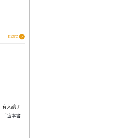
more
，有人讀了
：
「這本書