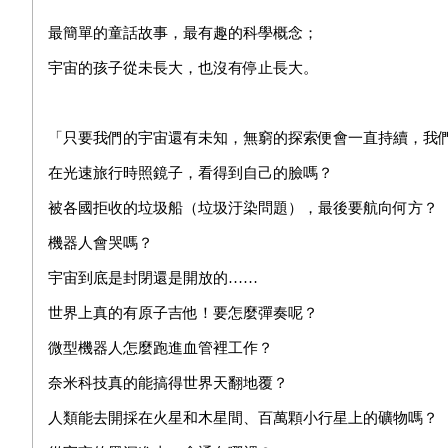
最簡單的童話故事，最有趣的科學概念；
宇宙的孩子從未長大，也沒有停止長大。
「只要我們的宇宙還有未知，無窮的探索便會一直持續，我
在光速旅行時照鏡子，看得到自己的臉嗎？
被各國拒收的垃圾船（垃圾汙染問題），最後要航向何方？
機器人會哭嗎？
宇宙到底是封閉還是開放的……
世界上真的有原子吉他！要怎麼彈奏呢？
微型機器人怎麼跑進血管裡工作？
奈米科技真的能搞得世界天翻地覆？
人類能去開採在火星和木星間、百萬顆小行星上的礦物嗎？