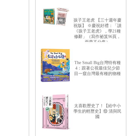
孩子王老虎 【三十週年慶
祝版】 ※慶祝好禮：「讀
《孩子王老虎》，學21種
修辭」（寫作祕笈96頁，
兩冊不分售）
The Small Big台灣特有種
4：跟著公視最佳兒少節
目一窺台灣最有種的物種
太喜歡歷史了！【給中小
學生的輕歷史】⑩ 清與民
國