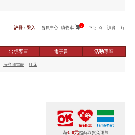
0
註冊
/
登入
會員中心
購物車
FAQ
線上讀者回函
出版專區
電子書
活動專區
海洋圖書館
紅花
350元
滿
超商取貨免運費