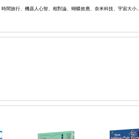
、時間旅行、機器人心智、相對論、蝴蝶效應、奈米科技、宇宙大小
新知和創意，有點像詩文、有點似歌謠，有的加韻、帶點節奏；每篇
是，小讀者如有不了解時，可以詢問爸爸媽媽或老師加以說明。傳統
日新月異，逐漸滲透到各個領域，面對新事物、新觀念的衝擊，童話
的牧笛獎看得出，融入科學或科幻的創意作品，容易獲得評審垂青，
詞的提出，遠在美國一九二六年出現科幻雜誌之前，可以追溯到一八五一年英國
 fiction一詞，他認為可以用科學故事取代過去的傳奇浪漫故事，以啟發兒童
適當的體現。
作已經疲累，轉而努力融合了科學元素進入小說。一九六八年當臺灣
是成人的童話」，確實的，它是老人和兒童可以共享的夢。