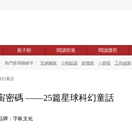
親子館
閱讀部落
閱讀護照
熱門搜尋關鍵字：
官網獨家
小熊點讀
超慢跑
一群喵
工作細胞
科幻童話
宙密碼 ——25篇星球科幻童話
品牌：字畝文化