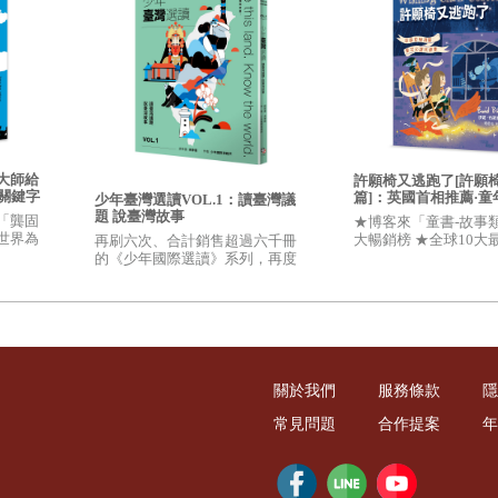
我有一對雙胞胎兒子，我陪伴雙胞胎走過童年，而他們陪伴我的歲月
，我無緣和他們下一代的兒女相處，否則我就有了第三個童年。
個童年之始，直到二十年後申請到國家文化藝術基金會創作補助，陸
鷹的詩作曾給了我觀摩，林茵、邱傑也提供了借鏡。
大師給
許願椅又逃跑了[許願椅
關鍵字
篇]：英國首相推薦·
少年臺灣選讀VOL.1：讀臺灣議
書(暢銷二版)
題 說臺灣故事
「龔固
★博客來「童書-故事
，字畝出版社是具有高瞻遠矚和活力的少數。
世界為
大暢銷榜 ★全球10大
再刷六次、合計銷售超過六千冊
，我們就
童文學作家 ★英國票
的《少年國際選讀》系列，再度
力，找到
受喜愛小說」
推出新作！10件臺灣大事──透析
事件，建構觀點
》的作者克拉克（
Arthur Charles Clarke
）
，去世之前為自己寫的墓誌
 : 人類從未長大，也沒有停止長大。按照科學家的說法，宇宙中目
九十六。因此，不管你是大人或小孩，只要我們的宇宙還有未知，無
關於我們
服務條款
隱
常見問題
合作提案
年
發表，臺灣的《國語日報》、《中華日報》副刊、《地球公民365