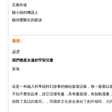
百萬年後
貓小姐的機器人
貓頭鷹醫生的眼淚
愛因斯坦的鏡子
牛頓的兩頭霧水
書摘 |
蝴蝶效應
原子吉他
自序
北極熊與企鵝
我們都是永遠的宇宙兒童
螞蟻賽車手
黃海
火星任務
奈米機器人：螞蟻蚊子蒼蠅
這是一本融入科學或科幻故事的極短篇童話集，每一篇都以
有限或無限
不知不覺笑起來，說它活潑有趣，具有畫面感，有如動漫畫
天空的礦工
挑戰了童話的書寫」，而國家文化基金會給了創作補助，大
羊咩咩放屁
太空救援