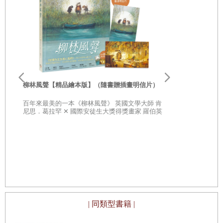
李歐‧李奧尼
親子共讀引導
柳林風聲【精品繪本版】（隨書贈插畫明信片）
20世紀最具
部經典，一
百年來最美的一本《柳林風聲》 英國文學大師 肯
子思考自己
尼思．葛拉罕 ✕ 國際安徒生大獎得獎畫家 羅伯英
潘 ✕ 翻譯名家 李靜宜 不容錯過的繪本經典，帶你
領略經典童話之美
| 同類型書籍 |