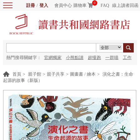
0
註冊
/
登入
會員中心
購物車
FAQ
線上讀者回函
熱門搜尋關鍵字：
官網獨家
小熊點讀
超慢跑
一群喵
工作
細胞
海洋圖書館
紅花
首頁
>
親子館
>
親子共享
>
圖畫書 / 繪本
>
演化之書：生命
起源的故事（新版）