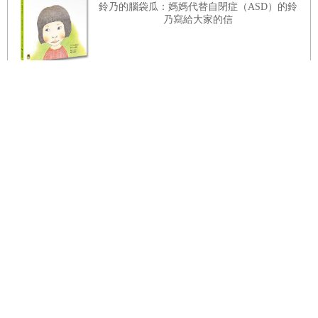
鈴乃的腦袋瓜：媽媽代替自閉症（ASD）的鈴
乃寫給大家的信
繪本工作細胞 ⑤同心抗敵！感冒與皮下血腫
關於我們
服務條款
隱私權政策
網站地圖
團購專區
防詐騙宣
導