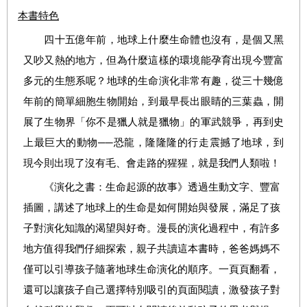
本書特色
四十五億年前，地球上什麼生命體也沒有，是個又黑
又吵又熱的地方，但為什麼這樣的環境能孕育出現今豐富
多元的生態系呢？地球的生命演化非常有趣，從三十幾億
年前的簡單細胞生物開始，到最早長出眼睛的三葉蟲，開
展了生物界「你不是獵人就是獵物」的軍武競爭，再到史
上最巨大的動物──恐龍，隆隆隆的行走震撼了地球，到
現今則出現了沒有毛、會走路的猩猩，就是我們人類啦！
《演化之書：生命起源的故事》透過生動文字、豐富
插圖，講述了地球上的生命是如何開始與發展，滿足了孩
子對演化知識的渴望與好奇。漫長的演化過程中，有許多
地方值得我們仔細探索，親子共讀這本書時，爸爸媽媽不
僅可以引導孩子隨著地球生命演化的順序。一頁頁翻看，
還可以讓孩子自己選擇特別吸引的頁面閱讀，激發孩子對