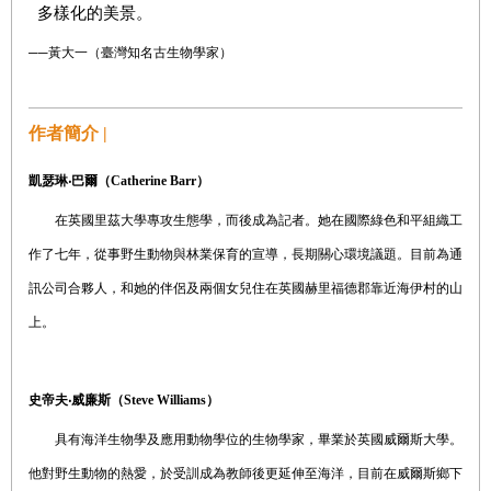
多樣化的美景。
──黃大一（臺灣知名古生物學家）
作者簡介 |
凱瑟琳‧巴爾（Catherine Barr
）
在英國里茲大學專攻生態學，而後成為記者。她在國際綠色和平組織工
作了七年，從事野生動物與林業保育的宣導，長期關心環境議題。目前為通
訊公司合夥人，和她的伴侶及兩個女兒住在英國赫里福德郡靠近海伊村的山
上。
史帝夫‧威廉斯（
Steve Williams
）
具有海洋生物學及應用動物學位的生物學家，畢業於英國威爾斯大學。
他對野生動物的熱愛，於受訓成為教師後更延伸至海洋，目前在威爾斯鄉下