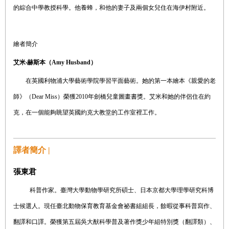
的綜合中學教授科學。他養蜂，和他的妻子及兩個女兒住在海伊村附近。
繪者簡介
艾米‧赫斯本（
Amy Husband
）
在英國利物浦大學藝術學院學習平面藝術。她的第一本繪本《親愛的老
師》（Dear Miss）榮獲2010年劍橋兒童圖畫書獎。艾米和她的伴侶住在約
克，在一個能夠眺望英國約克大教堂的工作室裡工作。
譯者簡介 |
張東君
科普作家。臺灣大學動物學研究所碩士、日本京都大學理學研究科博
士候選人。現任臺北動物保育教育基金會祕書組組長，餘暇從事科普寫作、
翻譯和口譯。榮獲第五屆吳大猷科學普及著作獎少年組特別獎（翻譯類）、