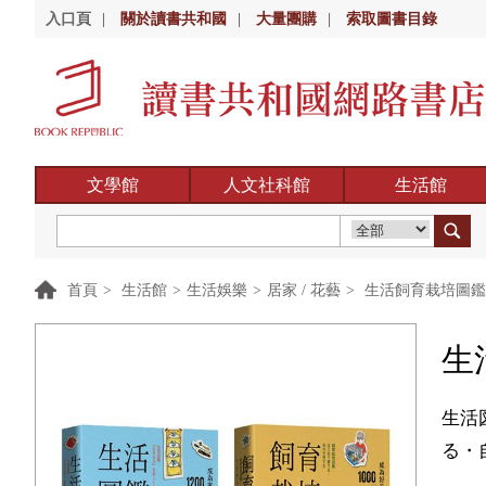
入口頁
|
關於讀書共和國
|
大量團購
|
索取圖書目錄
文學館
人文社科館
生活館
首頁
>
生活館
>
生活娛樂
>
居家 / 花藝
>
生活飼育栽培圖鑑
生
生活
る・