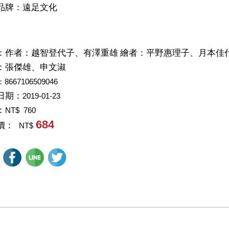
品牌：遠足文化
：
作者：越智登代子、有澤重雄 繪者：平野惠理子、月本佳
：
張傑雄、申文淑
：8667106509046
日期：
2019-01-23
：
NT$ 760
684
價：
NT$