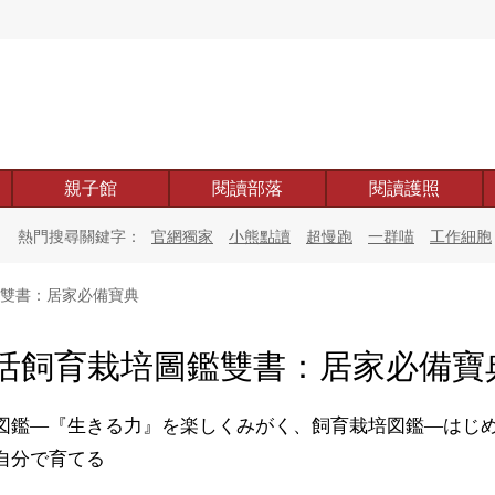
親子館
閱讀部落
閱讀護照
熱門搜尋關鍵字：
官網獨家
小熊點讀
超慢跑
一群喵
工作細胞
雙書：居家必備寶典
活飼育栽培圖鑑雙書：居家必備寶
図鑑—『生きる力』を楽しくみがく、飼育栽培図鑑—はじ
自分で育てる