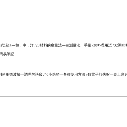
6各式湯頭—和．中．洋 /28材料的度量法—目測量法、手量 /30料理用語 /32調
—簡易筆記
利使用微波爐—調理的訣竅 /46小烤箱—各種使用方法 /48電子煎烤盤—桌上烹飪 
清單及選擇方法 /56開始使用—提升使用容易度的方法 /58菜刀—使用方法入門 /
法 /68動手做做看！牛肉料理 /70雞肉—選擇法．吃法 /72動手做做看！雞肉料理
做看！雞蛋料理 /82肉加工品—火腿、香腸、培根 /84蔬菜—辨別新鮮度的方法 /