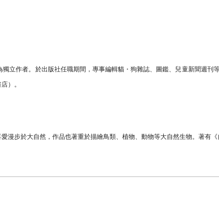
為獨立作者。於出版社任職期間，專事編輯貓・狗雜誌、圖鑑、兒童新聞週刊
書店）。
喜愛漫步於大自然，作品也著重於描繪鳥類、植物、動物等大自然生物。著有《