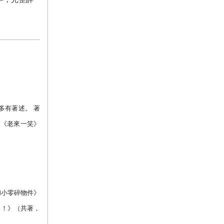
多有著述。
著
、《老來一笑》
和小零碎物件》
了！》（共著，