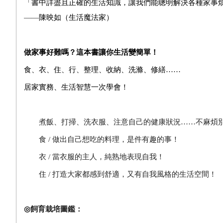
「書中詳盡且正確的生活知識，讓我們能聰明解決各種家事
——
陳映如（生活魔法家）
做家事好難嗎？這本書讓你生活變簡單！
食、衣、住、行、整理、收納、洗滌、修繕
­……
居家實務、生活智慧一次學會！
煮飯、打掃、洗衣服、注意自己的健康狀況
……
不麻煩
食
/
做出自己想吃的料理，是件有趣的事！
衣
/
當衣服的主人，純熟地表現自我！
住
/
打造大家都感到舒適，又有自我風格的生活空間！
◎
飼育栽培圖鑑：