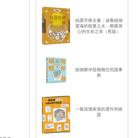
純露芳療全書：涵養植物
靈魂的能量之水，療癒身
心的生命之泉（舊版）
植物夥伴疑難雜症照護事
典
一看就懂家屋的運作和維
護