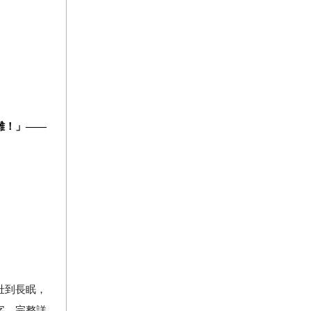
難！」
——
壯到長眠，
字，完整詳