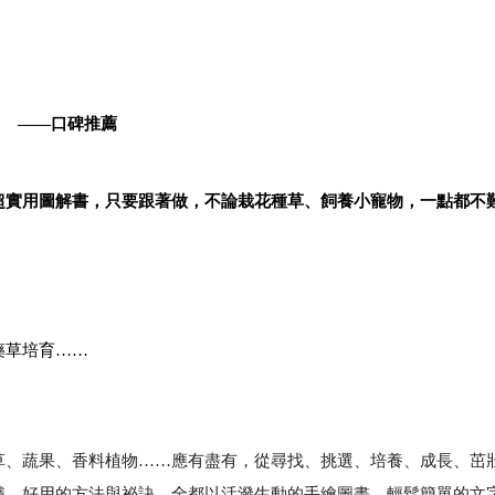
——
口碑推薦
超實用圖解書，只要跟著做，不論栽花種草、飼養小寵物，一點都不
藥草培育
……
草、蔬果、香料植物
……
應有盡有，從尋找、挑選、培養、成長、茁
識、好用的方法與祕訣，全都以活潑生動的手繪圖畫、輕鬆簡單的文