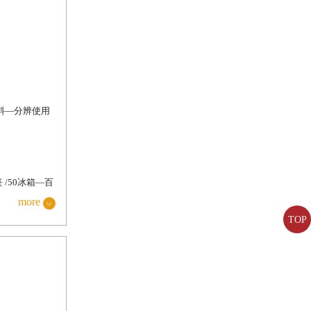
味料—分辨使用
/50冰箱—百
more
60菜刀的種類
TOP
 /74魚—選
86動手做做