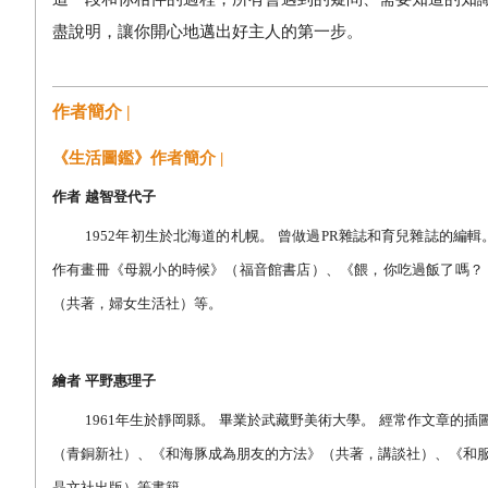
盡說明，讓你開心地邁出好主人的第一步。
作者簡介 |
《生活圖鑑》作者簡介 |
作者
越智登代子
1952
年初生於北海道的札幌。
曾做過
PR
雜誌和育兒雜誌的編輯
作有畫冊《母親小的時候》（福音館書店）、《餵，你吃過飯了嗎？
（共著，婦女生活社）等。
繪者
平野惠理子
1961
年生於靜岡縣。
畢業於武藏野美術大學。
經常作文章的插
（青銅新社）、《和海豚成為朋友的方法》（共著，講談社）、《和
晶文社出版）等書籍。