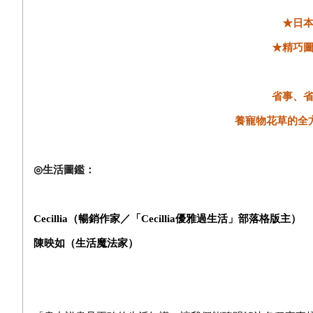
★日
★精巧
省事、
養寵物花草的全
◎
生活圖鑑：
Cecillia
（暢銷作家／「
Cecillia
優雅過生活」部落格版主）
陳映如（生活魔法家）