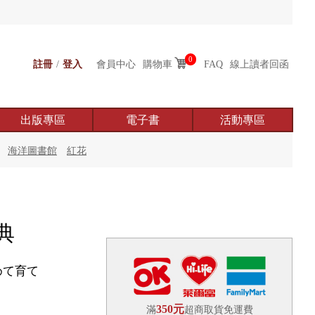
0
註冊
/
登入
會員中心
購物車
FAQ
線上讀者回函
出版專區
電子書
活動專區
海洋圖書館
紅花
典
めて育て
350元
滿
超商取貨免運費