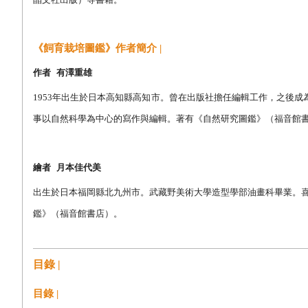
《飼育栽培圖鑑》作者簡介 |
作者
有澤重雄
1953
年出生於日本高知縣高知市。曾在出版社擔任編輯工作，之後成
事以自然科學為中心的寫作與編輯。著有《自然研究圖鑑》（福音館
繪者
月本佳代美
出生於日本福岡縣北九州市。武藏野美術大學造型學部油畫科畢業。
鑑》（福音館書店）。
目錄 |
目錄 |