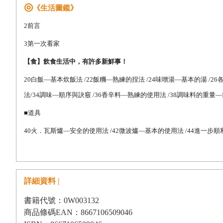
◎
《生活圖鑑》
2
前言
3
第一次看家
【食】飲食生活中，有許多新鮮事！
20
白飯—基本炊飯法 /22飯糰—熟練的捏法 /24味噌湯—基本的湯 /2
法/34調味—順序與訣竅 /36香辛料—熟練的使用法 /38調味料的重量
■
道具
40
火．瓦斯爐—安全的使用法 /42微波爐—基本的使用法 /44進一步順
分之百活用法 /52調理用小道具—選擇法．使用法 /54總整理—必需品
—如果只要一把的話，可用萬用菜刀或切肉刀
■
材料
詳細資料 |
62
豬肉—選擇法．吃法 /64動手做做看！豬肉料理 /66牛肉—選擇法．吃
書籍代號：0W003132
商品條碼EAN：8667106509046
擇法．吃法 /76動手做做看！魚料理 /78蛋—選擇法．吃法 /80動手做