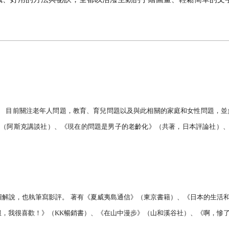
。
目前關注老年人問題，教育、育兒問題以及與此相關的家庭和女性問題，並
（阿斯克講談社）、《現在的問題是男子的老齡化》（共著，日本評論社）
圖解說，也執筆寫影評。
著有《夏威夷島通信》（東京書籍）、《日本的生活
服，我很喜歡！》（
KK
暢銷書）、《在山中漫步》（山和溪谷社）、《啊，慘