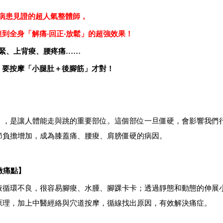
病患見證的超人氣整體師，
到全身「解痛‧回正‧放鬆」的超強效果！
緊、上背痠、腰疼痛……
，要按摩「小腿肚＋後腳筋」才對！
」，是讓人體能走與跳的重要部位。這個部位一旦僵硬，會影響我們
節負擔增加，成為膝蓋痛、腰痠、肩膀僵硬的病因。
激痛點】
液循環不良，很容易腳痠、水腫、腳踝卡卡；透過靜態和動態的伸展
原理，加上中醫經絡與穴道按摩，循線找出原因，有效解決痛症。