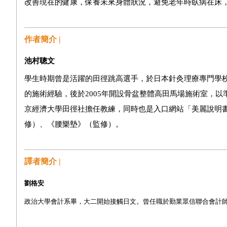
改善現在的健康，保養未來身體狀況，避免老年時臥病在床
作者簡介 |
池村聰文
學生時期曾是活躍的田徑跳高選手，於日本針灸理療專門學
的施術經驗，後於2005年開設骨盆整體高田馬場施術室，
京經濟大學田徑社擔任教練，同時也是入口網站「美麗說明
修）、《腰樂墊》（監修）。
譯者簡介 |
劉格安
政治大學會計系畢，大二開始接觸日文。曾任職於勤業眾信聯合會計