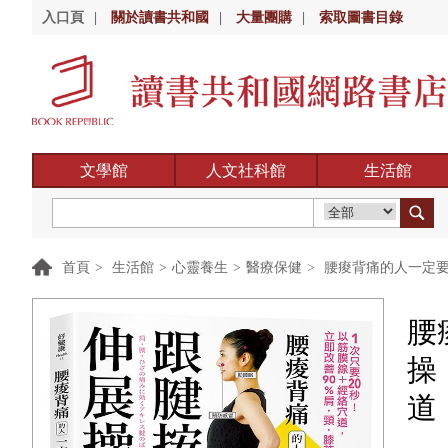
入口頁
|
關於讀書共和國
|
大量團購
|
索取圖書目錄
文學館
人文社科館
生活館
首頁
>
生活館
>
心靈養生
>
醫療保健
>
腰痠背痛的人一定要
腰
操
道