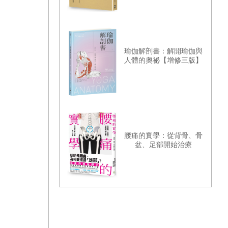
瑜伽解剖書：解開瑜伽與
人體的奧祕【增修三版】
腰痛的實學：從背骨、骨
盆、足部開始治療