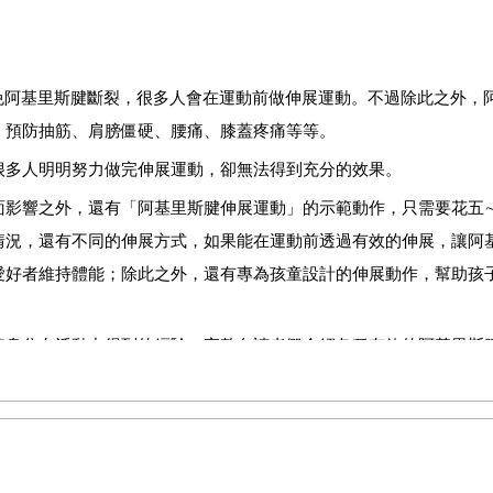
免阿基里斯腱斷裂，很多人會在運動前做伸展運動。不過除此之外，
、預防抽筋、肩膀僵硬、腰痛、膝蓋疼痛等等。
多人明明努力做完伸展運動，卻無法得到充分的效果。
影響之外，還有「阿基里斯腱伸展運動」的示範動作，只需要花五
情況，還有不同的伸展方式，如果能在運動前透過有效的伸展，讓阿
愛好者維持體能；除此之外，還有專為孩童設計的伸展動作，幫助孩
身分在活動中得到的經驗，完整向讀者們介紹各種有效的阿基里斯
身體，進而得到健康、不易疲倦或受傷，活動自如的身體，就是我最
，以及參與編輯的各位。