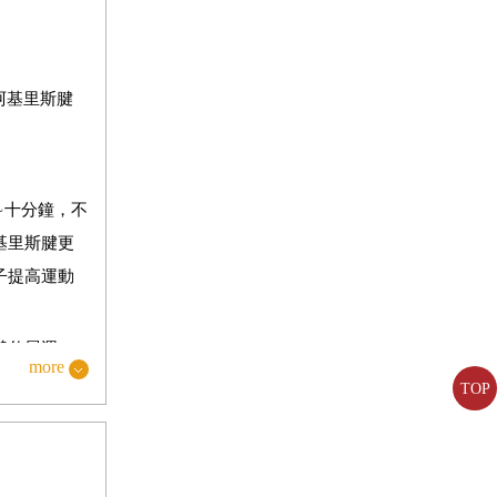
阿基里斯腱
∼
十分鐘，不
基里斯腱更
子提高運動
腱伸展運
more
大的期望。
TOP