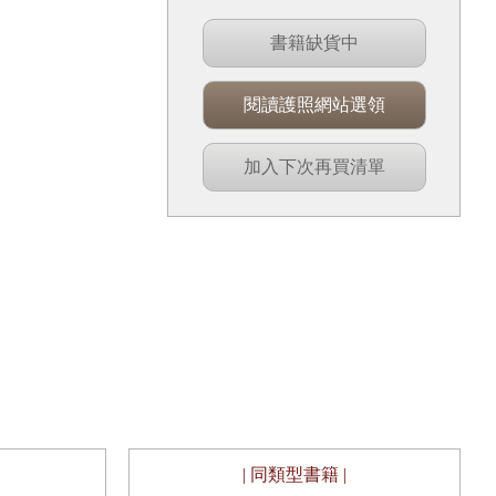
書籍缺貨中
閱讀護照網站選領
加入下次再買清單
| 同類型書籍 |