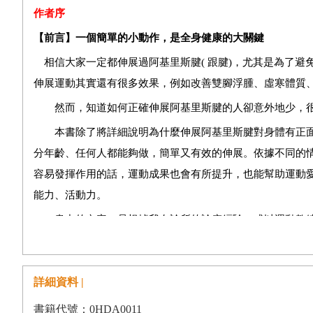
‧跟腱伸展操的
9
大效果
作者序
‧透過伸展，改善筋膜緊縮，有助緊實臉部肌膚
【前言】一個簡單的小動作，是全身健康的大關鍵
【
Column1
】
個案分享回饋
1
相信大家一定都伸展過阿基里斯腱
(
跟腱
)
，尤其是為了避
伸展運動其實還有很多效果，例如改善雙腳浮腫、虛寒體質
Part 2
跟腱伸展運動
然而，知道如何正確伸展阿基里斯腱的人卻意外地少，很
‧伸展小腿肌肉，就能完全伸展跟腱
本書除了將詳細說明為什麼伸展阿基里斯腱對身體有正面
‧跟腱伸展操的
4
大重點
分年齡、任何人都能夠做，簡單又有效的伸展。依據不同的
‧隨時都可以做的基本跟腱伸展運動
容易發揮作用的話，運動成果也會有所提升，也能幫助運動
能力、活動力。
-
靜態伸展
書中的內容，是根據我在診所的診療經驗，或以運動教練
-
靜態伸展變化
1
坐姿跟腱伸展運動
動。若各位能透過阿基里斯腱伸展運動，日日照顧好自己的
-
靜態伸展變化
2
扶牆
&
扶桌子的跟腱伸展運動
最後，非常感謝在本書製作過程中提供協助的診所患者們
-
靜態伸展變化
3
仰躺跟腱伸展運動
詳細資料 |
-
靜態伸展變化
4
坐姿跟腱伸展運動
書籍代號：0HDA0011