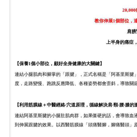
20,000
教你伸展
1
個部位，達
肩膀
上半身的痛症
【保養1個小部位，顧好全身健康的大關鍵】
連結小腿肌肉和腳掌的「跟腱」，正式名稱是「阿基里斯腱
度，走路變慢、跑跳反應降低、各種姿勢都會歪斜，導致關
【利用筋膜線＋中醫經絡‧穴道原理，循線解決肩‧頸‧腰‧膝的
連結阿基里斯腱的小腿肚肌肉群，如果僵硬的話，會導致血
到伸展跟腱的效果。以西醫筋膜線「頭痛醫腳，腳痛醫頭」