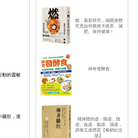
燃：最新研究，揭開身體
究竟如何燃燒卡路里、減
肥、保持健康！
神奇發酵食
行動的靈敏
小腿肚，達
補身體的虛：陽虛、陰
虛、血虛、氣虛、濕虛，
調養五虛體質【暢銷紀念
版】