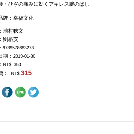
腰・ひざの痛みに効くアキレス腱のばし
品牌：幸福文化
：
池村聰文
：
劉格安
：9789578683273
日期：
2019-01-30
：
NT$ 350
315
價：
NT$