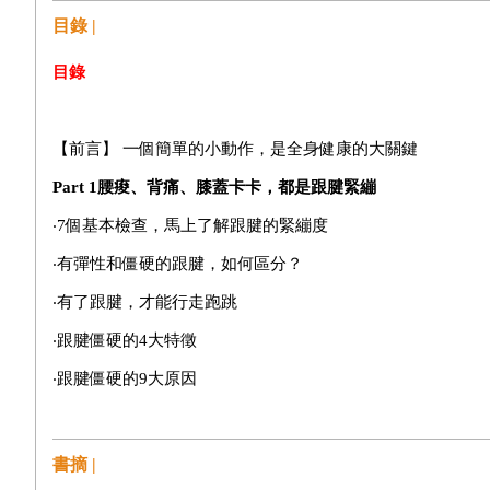
目錄 |
目錄
【前言】
一個簡單的小動作，是全身健康的大關鍵
Part 1
腰痠、背痛、膝蓋卡卡，都是跟腱緊繃
‧
7
個基本檢查，馬上了解跟腱的緊繃度
‧有彈性和僵硬的跟腱，如何區分？
‧
有了跟腱，才能行走跑跳
‧跟腱僵硬的
4
大特徵
‧跟腱僵硬的
9
大原因
‧跟腱僵硬，容易造成肩膀緊、腰痠、膝蓋痛！
‧伸展跟腱，改善肩膀緊、腰痠、膝蓋疼痛
書摘 |