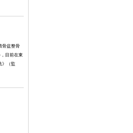
積骨盆整骨
外，目前在東
法》（監