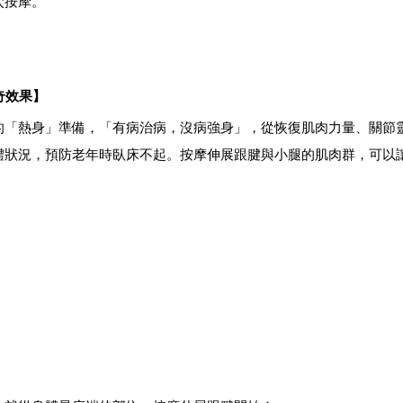
穴按摩。
奇效果】
的「熱身」準備，「有病治病，沒病強身」，從恢復肌肉力量、關節
體狀況，預防老年時臥床不起。
按摩伸展跟腱與小腿的肌肉群，可以
。