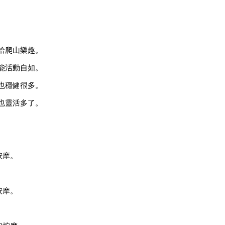
。
拾爬山樂趣。
能活動自如。
也穩健很多。
也靈活多了。
按摩。
按摩。