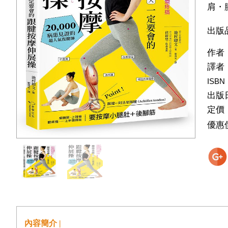
肩・
出版
作者
譯者
ISBN
出版
定價
優惠
內容簡介 |