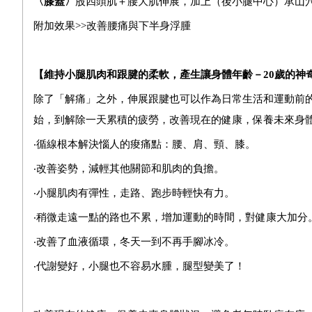
〈膝蓋〉
股四頭肌＋腰大肌伸展，加上（後小腿中心）承山
附加效果>>改善腰痛與下半身浮腫
【維持小腿肌肉和跟腱的柔軟，產生讓身體年齡－20歲的神
除了「解痛」之外，伸展跟腱也可以作為日常生活和運動前
始，到解除一天累積的疲勞，改善現在的健康，保養未來身
‧循線根本解決惱人的痠痛點：腰、肩、頸、膝。
‧改善姿勢，減輕其他關節和肌肉的負擔。
‧小腿肌肉有彈性，走路、跑步時輕快有力。
‧稍微走遠一點的路也不累，增加運動的時間，對健康大加分
‧改善了血液循環，冬天一到不再手腳冰冷。
‧代謝變好，小腿也不容易水腫，腿型變美了！