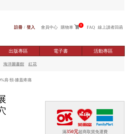
0
註冊
/
登入
會員中心
購物車
FAQ
線上讀者回函
出版專區
電子書
活動專區
海洋圖書館
紅花
%肩‧頸‧膝蓋疼痛
展
穴
350元
滿
超商取貨免運費