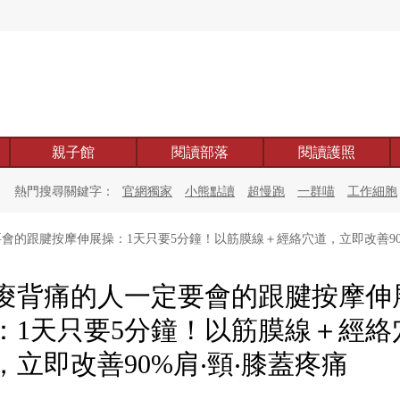
親子館
閱讀部落
閱讀護照
熱門搜尋關鍵字：
官網獨家
小熊點讀
超慢跑
一群喵
工作細胞
會的跟腱按摩伸展操：1天只要5分鐘！以筋膜線＋經絡穴道，立即改善90
痠背痛的人一定要會的跟腱按摩伸
：1天只要5分鐘！以筋膜線＋經絡
，立即改善90%肩‧頸‧膝蓋疼痛