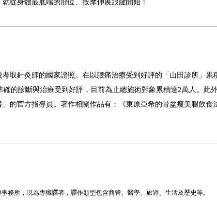
，就從身體最底端的部位、按摩伸展跟腱開始！
校考取針灸師的國家證照。在以腰痛治療受到好評的「山田診所」累
以準確的診斷與治療受到好評，目前為止總施術對象累積達2萬人。此
書」的官方指導員。著作相關作品有：《東原亞希的骨盆瘦美腿飲食
師事務所，現為專職譯者，譯作類型包含商管、醫學、旅遊、生活及歷史等。