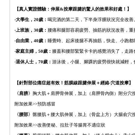
【真人實證體驗：伸展&按摩跟腱的驚人的效果和好處！】
‧大學生，20歲：
喝完酒的第二天，下半身浮腫狀況完全改善
‧上班族，30歲：
腰痛和腿部容易疲勞、抽筋的狀況改善，重
‧自由業，40歲：
睡覺時、起床後腿不再抽筋，快走、小跑都
‧家庭主婦，50歲：
膝蓋和腰部緊緊卡卡的感覺消失了，走路
‧退休人士，70歲：
游泳後，小腿、腳踝的疲勞很快就減輕，
【針對部位痛症超有效！筋膜線跟腱伸展＋經絡‧穴道按摩】
〈肩膀〉
胸大肌＋
肩胛骨伸展，加上（肩胛骨內側）附分穴
附加效果>>預防感冒
〈腰部〉
髂腰肌＋腰大肌伸展，加上（骨盆上方）大腸俞穴
附加效果>>改善便秘、拉肚子等腸胃不適症狀