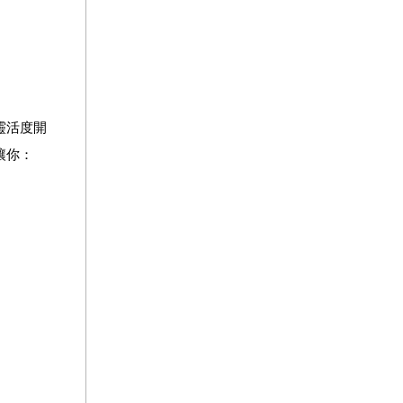
靈活度開
讓你：