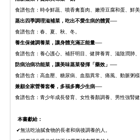
食譜包含：時令鮮蔬、噴香禽畜肉、嫩滑豆腐和蛋、鮮美
蒸出四季調理滋補菜，吃出不愛生病的體質
──
食譜包含：春、夏、秋、冬。
養生保健調養菜，讓身體充滿正能量
──
食譜包含：養心護心、補肝明目、健脾養胃、滋陰潤肺、
防病治病功能菜，讓美味蒸菜發揮「藥效」
──
食譜包含：高血壓、糖尿病、血脂異常、痛風、動脈粥樣
兼顧全家營養套餐，多福多壽少生病
──
食譜包含：青少年成長發育、女性養顏調養、男性強腎健
本書獻給：
✔無法吃油膩食物的長者和病後調養的人。