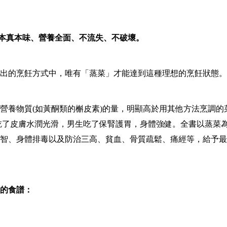
本真本味、營養全面、不流失、不破壞。
出的烹飪方式中，唯有「蒸菜」才能達到這種理想的烹飪狀態。
營養物質
(
如黃酮類的槲皮素
)
的量，明顯高於用其他方法烹調的
吃了皮膚水潤光滑，男生吃了保腎護胃，身體強健。全書以蒸菜
智、身體排毒以及防治三高、貧血、骨質疏鬆、痛經等，給予最
的食譜：