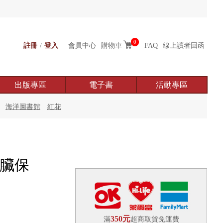
0
註冊
/
登入
會員中心
購物車
FAQ
線上讀者回函
出版專區
電子書
活動專區
海洋圖書館
紅花
五臟保
350元
滿
超商取貨免運費