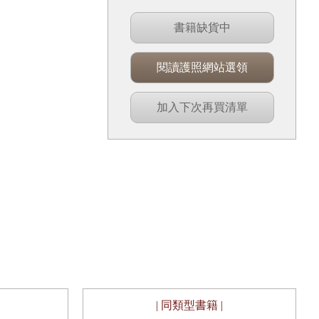
書籍缺貨中
閱讀護照網站選領
加入下次再買清單
| 同類型書籍 |