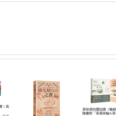
贊！高
茶味裡的隱知識（暢銷
隨書附「茶風味輪&茶