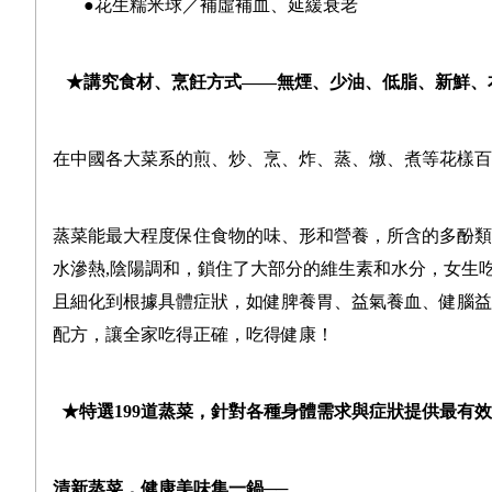
●
花生糯米球
／
補虛補血、延緩衰老
★
講究食材、烹飪方式
——
無煙、少油、低脂、新鮮、
在中國各大菜系的煎、炒、烹、炸、蒸、燉、煮等花樣百
蒸菜能最大程度保住食物的味、形和營養，所含的多酚類
水滲熱
,
陰陽調和，鎖住了大部分的維生素和水分，女生
且細化到根據具體症狀，如健脾養胃、益氣養血、健腦益
配方，讓全家吃得正確，吃得健康！
★
特選
199
道蒸菜，針對各種身體需求與症狀提供最有效
清新蒸菜，健康美味集一鍋
──