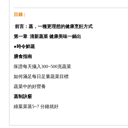
目錄 |
前言：蒸，一種更理想的健康烹飪方式
第一章
清新蒸菜 健康美味一鍋出
●時令鮮蔬
膳食指南
保證每天攝入300~500
克蔬菜
如何滿足每日足量蔬菜目標
蔬菜中的好營養
蒸制訣竅
綠葉菜蒸5~7
分鐘就好
根莖菜、水果大小切均勻
粉蒸白菜----
利尿，預防高血壓