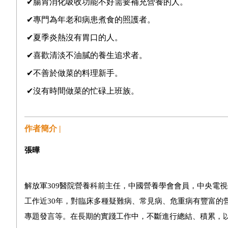
✔腸胃消化吸收功能不好需要補充營養的人。
✔專門為年老和病患煮食的照護者。
✔夏季炎熱沒有胃口的人。
✔喜歡清淡不油膩的養生追求者。
✔不善於做菜的料理新手。
✔沒有時間做菜的忙碌上班族。
作者簡介 |
張曄
解放軍309醫院營養科前主任，中國營養學會會員，中央電
工作近30年，對臨床多種疑難病、常見病、危重病有豐富的
專題發言等。在長期的實踐工作中，不斷進行總結、積累，