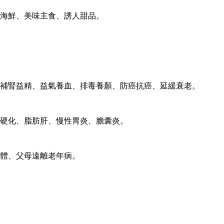
海鮮、美味主食、誘人甜品。
補腎益精、益氣養血、排毒養顏、防癌抗癌、延緩衰老。
硬化、脂肪肝、慢性胃炎、膽囊炎。
體、父母遠離老年病。