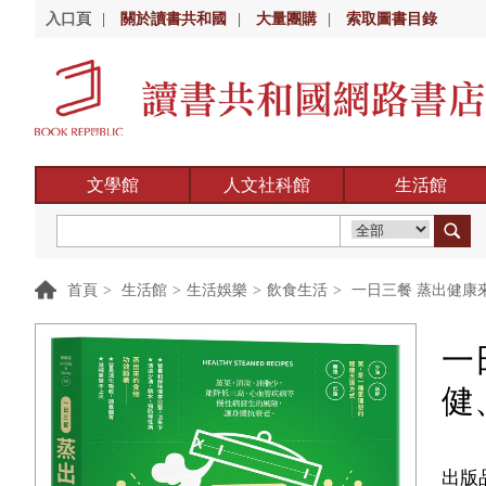
入口頁
|
關於讀書共和國
|
大量團購
|
索取圖書目錄
文學館
人文社科館
生活館
首頁
>
生活館
>
生活娛樂
>
飲食生活
>
一日三餐 蒸出健康
一
健
出版