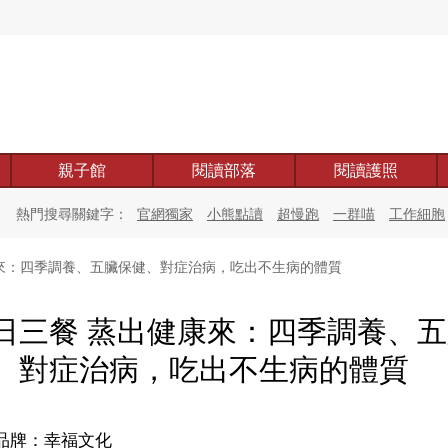
親子館
閱讀部落
閱讀護照
熱門搜尋關鍵字：
官網獨家
小熊點讀
超慢跑
一群喵
工作細胞
來：四季調養、五臟保健、對症治病，吃出不生病的體質
日三餐 蒸出健康來：四季調養、
、對症治病，吃出不生病的體質
品牌：幸福文化