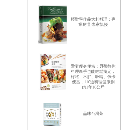
輕鬆學作義大利料理：專
業易懂‧專家親授
愛妻瘦身便當：貝蒂教你
料理新手也能輕鬆搞定，
好吃、不胖、吸睛、低卡
便當，110道料理健康剷
肉1年16公斤
品味台灣茶