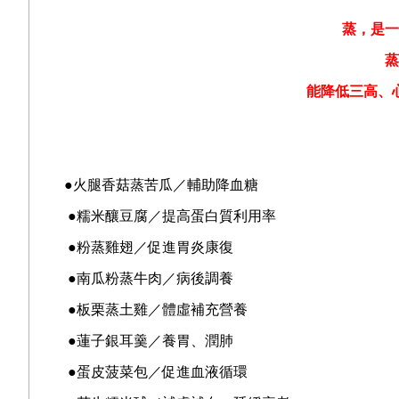
蒸，是一
蒸
能降低三高、
●火腿香菇蒸苦瓜／輔助降血糖
●糯米釀豆腐／提高蛋白質利用率
●粉蒸雞翅／促進胃炎康復
●南瓜粉蒸牛肉／病後調養
●
板栗蒸土雞
／
體虛補充營養
●
蓮子銀耳羹
／
養胃、潤肺
●
蛋皮菠菜包
／
促進血液循環