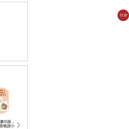
TOP
慶功版，
香氣譜小