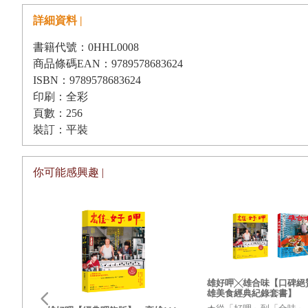
白菜雞肉卷----
詳細資料 |
補鈣，抗衰老
菜心蒸鹹蛋----
緩解疲勞
書籍代號：0HHL0008
商品條碼EAN：9789578683624
蒜蒸白菜----
促進腸胃蠕動，排毒
ISBN：9789578683624
雞汁芽白----
護膚養顏
印刷：全彩
頁數：256
肉末蒸高麗菜----
緩解胃潰瘍
裝訂：平裝
豉油蒸油菜----
寬腸通便
酸湯空心菜----
有效預防高血壓
你可能感興趣 |
什錦茄子----
緩解視覺疲勞
清蒸茄子----
避免膽固醇沉積
蒜蓉蒸茄子----
抗衰老
梅乾菜蒸苦瓜----
消除疲勞，防苦夏
雄好呷╳雄合味【口碑絕
米穀粉蒸南瓜----
抗氧化，防衰老
雄美食經典紀錄套書】