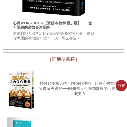
自我批評也
心流WORKBOOK【實踐本‧附練習步驟】：一套
服自我懷疑
可訓練的高效專注系統
◎深入意識
隨書附四大日常活動心流WORKBOOK手冊！ 繪製
自己 ◎每章
你專屬的流地圖！ 操作一次，馬上專注！
看待自己、
| 同類型書籍 |
對付難搞魔人的不內傷心理學：暗黑心理學大
TOP
師齊藤勇親授──64個讓人生瞬間舒爽的心理溝
通技巧