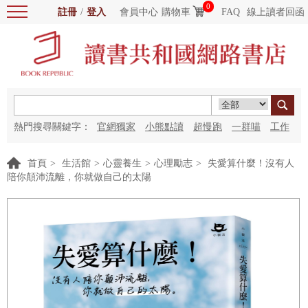
0
註冊
/
登入
會員中心
購物車
FAQ
線上讀者回函
熱門搜尋關鍵字：
官網獨家
小熊點讀
超慢跑
一群喵
工作
細胞
海洋圖書館
紅花
首頁
>
生活館
>
心靈養生
>
心理勵志
>
失愛算什麼！沒有人
陪你顛沛流離，你就做自己的太陽