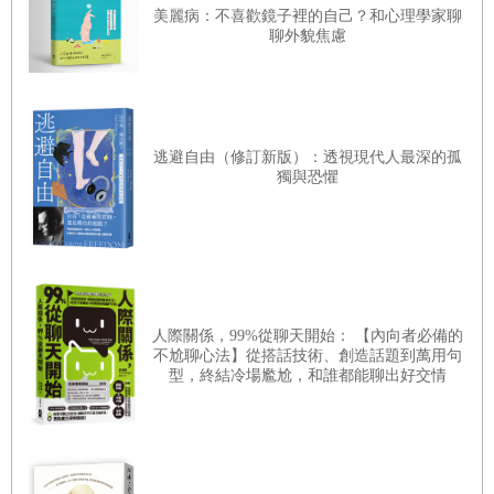
美麗病：不喜歡鏡子裡的自己？和心理學家聊
聊外貌焦慮
逃避自由（修訂新版）：透視現代人最深的孤
獨與恐懼
人際關係，99%從聊天開始： 【內向者必備的
不尬聊心法】從搭話技術、創造話題到萬用句
型，終結冷場尷尬，和誰都能聊出好交情