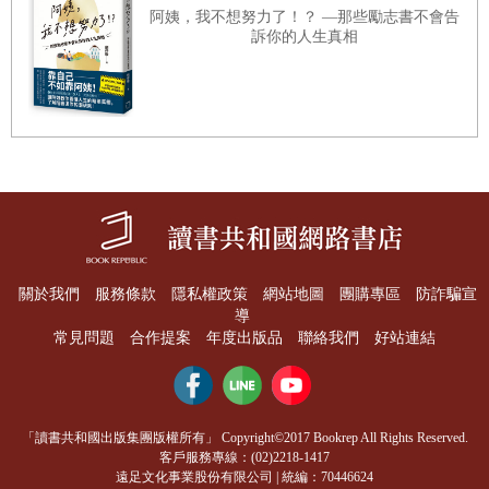
阿姨，我不想努力了！？ —那些勵志書不會告
訴你的人生真相
關於我們
服務條款
隱私權政策
網站地圖
團購專區
防詐騙宣
導
常見問題
合作提案
年度出版品
聯絡我們
好站連結
「讀書共和國出版集團版權所有」 Copyright©2017 Bookrep All Rights Reserved.
客戶服務專線：(02)2218-1417
遠足文化事業股份有限公司 | 統編：70446624