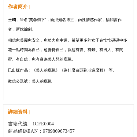
作者簡介 |
王珣
，筆名
“
芙蓉樹下
”
，新浪知名博主，兩性情感作家，暢銷書作
者，新銳編劇。
相信愈美麗愈安全，愈努力愈幸運。希望更多的女子在忙忙碌碌中多
花一點時間為自己，愈善待自己，就愈有愛、有錢、有男人、有閨
蜜、有自信，愈有身為美人兒的底氣。
已出版作品：《美人的底氣》《為什麼白頭到老這麼難》
等。
微信公眾號：美人的底氣
詳細資料 |
書籍代號：1CFE0004
商品條碼EAN：9789869673457