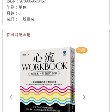
ISBN：9789869673457
印刷：單色
頁數：0
裝訂：一般膠裝
你可能感興趣 |