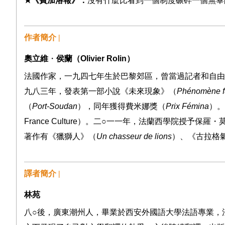
★
《費加洛報》：
沒有什麼比看到一個制度碾碎一個無辜
作者簡介 |
奧立維
・
侯蘭（
Olivier Rolin
）
法國作家，一九四七年生於巴黎郊區，曾當過記者和自由
九八三年，發表第一部小說《未來現象》（
Phénomène f
（
Port-Soudan
），同年獲得費米娜獎（
Prix Fémina
）。
France Culture
）。二
○
一一年，法蘭西學院授予保羅・
著作有《獵獅人》（
Un chasseur de lions
）、《古拉格
譯者簡介 |
林苑
八
○
後，廣東潮州人，畢業於西安外國語大學法語專業，