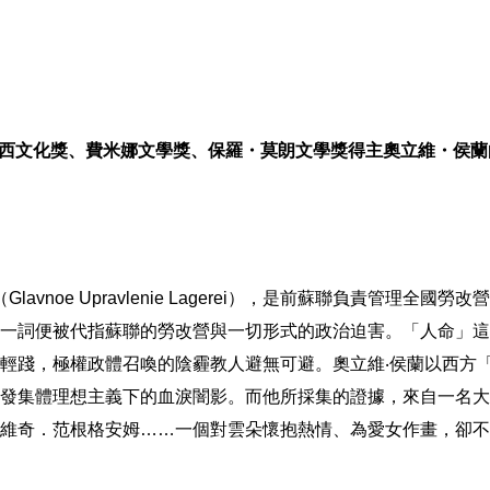
西文化獎、費米娜文學獎、保羅・莫朗文學獎得主奧立維・侯蘭
（
Glavnoe Upravlenie Lagerei
），是前蘇聯負責管理全國勞改營
一詞便被代指蘇聯的勞改營與一切形式的政治迫害。「人命」這
輕踐，極權政體召喚的陰霾教人避無可避。奧立維
‧
侯蘭以西方
發集體理想主義下的血淚闇影。而他所採集的證據，來自一名大
維奇．范根格安姆
……
一個對雲朵懷抱熱情、為愛女作畫，卻不