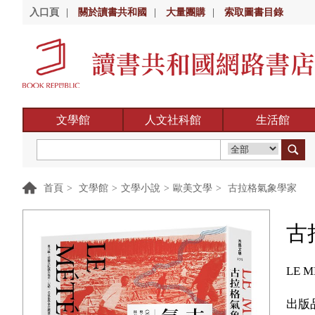
入口頁
|
關於讀書共和國
|
大量團購
|
索取圖書目錄
文學館
人文社科館
生活館
首頁
>
文學館
>
文學小說
>
歐美文學
>
古拉格氣象學家
古
LE 
出版