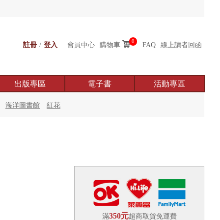
0
註冊
/
登入
會員中心
購物車
FAQ
線上讀者回函
出版專區
電子書
活動專區
海洋圖書館
紅花
350元
滿
超商取貨免運費