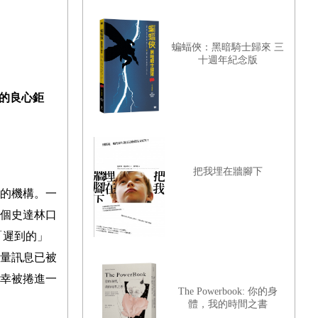
蝙蝠俠：黑暗騎士歸來 三
十週年紀念版
的良心鉅
把我埋在牆腳下
的機構。一
個史達林口
「遲到的」
量訊息已被
幸被捲進一
The Powerbook: 你的身
體，我的時間之書