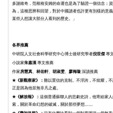
多謝維奇．范根格安姆的命運也是為了驗證一個信念：資
為，這種思辨和回望，對於中國讀者也許更有別樣的意義
某些人想讓大部分人看到的歷史。」
各界推薦
中研院人文社會科學研究中心博士後研究學者
倪世傑
專
小說家
朱嘉漢
專文推薦
作家
房慧真
、
林佑軒
、
胡淑雯
、
廖梅璇
深讀推薦
★
《新觀察家》：
難以置信的克制。不浮誇，不炫耀，不
正是因為他並無非凡之處。
★
《解放報》：
這個普通蘇聯人的悲劇史詩，他寄給家人
索，關於革命幻想的破滅，關於那些夢想
……