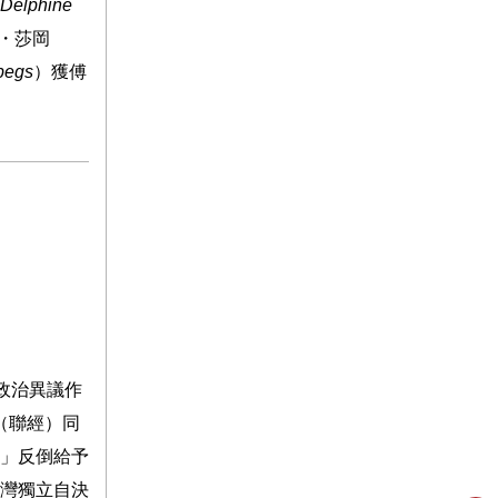
Delphine
・莎岡
ybegs
）獲傅
政治異議作
（聯經）同
」反倒給予
灣獨立自決