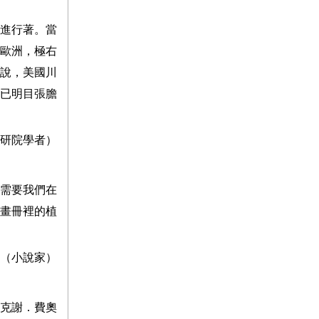
進行著。當
歐洲，極右
說，美國川
已明目張膽
研院學者）
需要我們在
畫冊裡的植
（小說家）
克謝．費奧