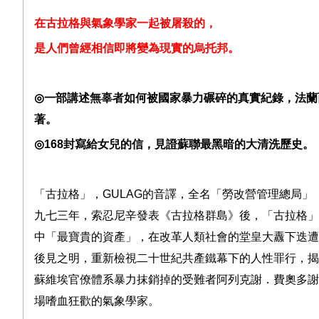
在古拉格與氣象學家一起被屠殺的，
是人們曾經相信即將變為現實的烏托邦。
◎
一部講述無辜者如何被國家暴力碾碎的真實紀錄，法蘭
著。
◎
168
封寫給女兒的信，見證蘇聯最黑暗的大清洗歷史。
「古拉格」，
GULAG
的音譯，全名「勞改營管理總局」
九七三年，索忍尼辛發表《古拉格群島》後，「古拉格」
中「最寶貴的資產」，在改革人類社會的堂皇大纛下迭遭
後見之明，重新檢視二十世紀共產鐵幕下的人性罪行，揭
蘇維埃官僚體系暴力抹銷掉的受難者阿列克謝．費奧多謝
場嗜血狂歡的氣象學家。