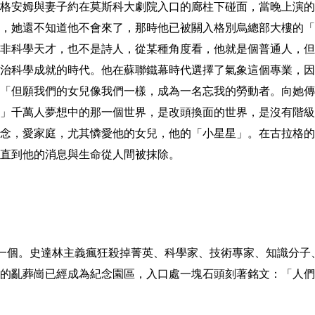
格安姆與妻子約在莫斯科大劇院入口的廊柱下碰面，當晚上演的
，她還不知道他不會來了，那時他已被關入格別烏總部大樓的「
非科學天才，也不是詩人，從某種角度看，他就是個普通人，但
治科學成就的時代。他在蘇聯鐵幕時代選擇了氣象這個專業，因
「但願我們的女兒像我們一樣，成為一名忘我的勞動者。向她傳
」千萬人夢想中的那一個世界，是改頭換面的世界，是沒有階級
念，愛家庭，尤其憐愛他的女兒，他的「小星星」。在古拉格的
直到他的消息與生命從人間被抹除。
一個。史達林主義瘋狂殺掉菁英、科學家、技術專家、知識分子
的亂葬崗已經成為紀念園區，入口處一塊石頭刻著銘文：「人們