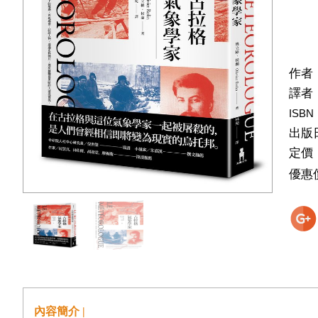
作者
譯者
ISBN
出版
定價
優惠
內容簡介 |