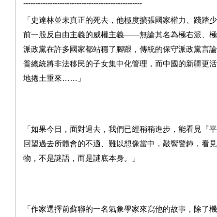
-------------------------------------------------
「史達林並未真正的死去，他極度擴張國家權力、踐踏少
前一股反自由主義的威權主義
――
無論其名為極右派、極
派政黨在許多國家都站穩了腳跟，傳統的保守派政黨言論
普總統將非法移民的子女集中化管理，而中國的新疆更活
地捲土重來
……
」
「如果今日，面對過去，我們已經稍稍進步，能看見『平
回望過去所體會的不適、難以想像當中，敲響警鐘，看見
物，不是謎語，而是謎底本身。」
「作家選擇前蘇聯的一名氣象學家來寫他的故事，除了機