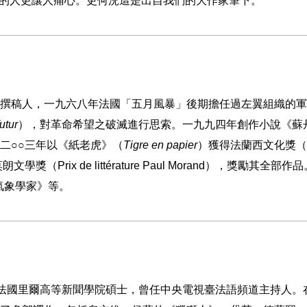
的人更讓人痛心。更何況這是出自我們的大作家筆下。
撰稿人，一九六八年法國「五月風暴」後期擔任過左翼組織的軍
utur
），對革命希望之破滅進行思索。一九九四年創作小說《蘇
二
○○
三年以《紙老虎》（
Tigre en papier
）獲得法蘭西文化獎（
莫朗文學獎（
Prix de littérature Paul Morand
），獎勵其全部作品
氣象學家》等。
法國里爾高等新聞學院碩士，曾任中央電視臺法語頻道主持人。