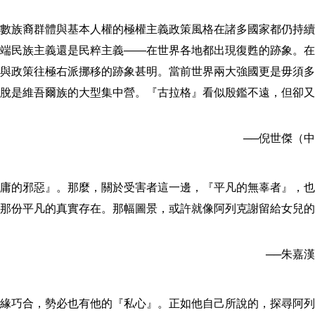
數族裔群體與基本人權的極權主義政策風格在諸多國家都仍持續
端民族主義還是民粹主義
――
在世界各地都出現復甦的跡象。在
與政策往極右派挪移的跡象甚明。當前世界兩大強國更是毋須多
脫是維吾爾族的大型集中營。『古拉格』看似殷鑑不遠，但卻又
──
倪世傑（中
庸的邪惡』。那麼，關於受害者這一邊，『平凡的無辜者』，也
那份平凡的真實存在。那幅圖景，或許就像阿列克謝留給女兒的
──
朱嘉漢
緣巧合，勢必也有他的『私心』。正如他自己所說的，探尋阿列