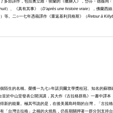
了多部譯作，包括奧立維・侯蘭的《獵獅人》，岱芬・德薇岡﹙
nuit
）、《真有其事》（
D'après une histoire vraie
），佛蘭西絲
e
）等。二
○
一七年憑藉譯作《重返基利貝格斯》（
Retour à Kill
個陌生的名稱。榮獲一九七
○
年諾貝爾文學獎桂冠、知名的蘇聯
台並於中山堂發表公開演講，其大作《古拉格群島》一書中譯本
得新的能量。極其弔詭的是，在後美麗島時期的台灣，「古拉格
有「台灣古拉格」之稱的火燒島，仍長期關押著一群分別支持台