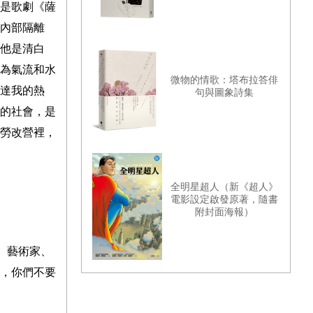
是歌劇《薩
內部隔離
他是清白
為氣流和水
微物的情歌：塔布拉答俳
達我的熱
句與圖象詩集
的社會，是
勞改營裡，
全明星超人（新《超人》
電影設定啟發原著，隨書
附封面海報）
、藝術家、
，你們不要