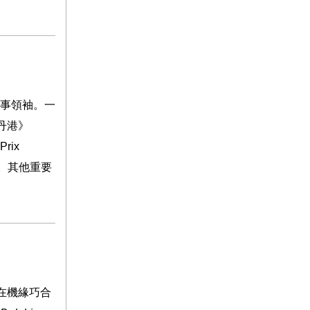
事領袖。一
丹港》
Prix
。其他重要
在機緣巧合