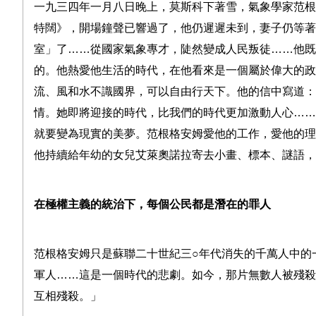
一九三四年一月八日晚上，莫斯科下著雪，氣象學家范根
特闊》，開場鐘聲已響過了，他仍遲遲未到，妻子仍等著
室」了
……
從國家氣象專才，陡然變成人民叛徒
……
他既
的。他熱愛他生活的時代，在他看來是一個屬於偉大的政
流、風和水不識國界，可以自由行天下。他的信中寫道：
情。她即將迎接的時代，比我們的時代更加激動人心
……
就要變為現實的美夢。范根格安姆愛他的工作，愛他的理
他持續給年幼的女兒艾萊奧諾拉寄去小畫、標本、謎語，
在極權主義的統治下，每個公民都是潛在的罪人
范根格安姆只是蘇聯二十世紀三
○
年代消失的千萬人中的
軍人
……
這是一個時代的悲劇。如今，那片無數人被殘殺
互相殘殺。」