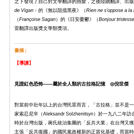
之下發現了自己對文學翻譯的熱愛，之後陸續翻譯、出版
de Vigan
﹚的《無以阻擋黑夜》（
Rien ne s'oppose a la 
（
Françoise Sagan
）的《日安憂鬱》（
Bonjour tristess
雷翻譯出版獎文學類獎項。
書摘 |
【導讀】
見證紅色恐怖
――
屬於全人類的古拉格記憶
◎
倪世傑
對當前中壯年以上的台灣民眾而言，「古拉格」並不是一
家索忍尼辛（
Aleksandr Solzhenitsyn
）於一九八二年訪
時於台灣出版，蔣氏統治集團的「反共大業」在台灣又獲
主張「反共復國」的國民黨政權新的正當化基礎，而當時