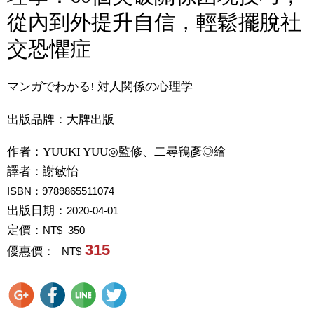
從內到外提升自信，輕鬆擺脫社
交恐懼症
マンガでわかる! 対人関係の心理学
出版品牌：大牌出版
作者：
YUUKI YUU◎監修、二尋鴇彥◎繪
譯者：
謝敏怡
ISBN：9789865511074
出版日期：
2020-04-01
定價：
NT$ 350
315
優惠價：
NT$