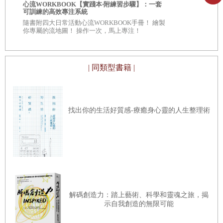
自我批評也
心流WORKBOOK【實踐本‧附練習步驟】：一套
服自我懷疑
可訓練的高效專注系統
◎深入意識
隨書附四大日常活動心流WORKBOOK手冊！ 繪製
自己 ◎每章
你專屬的流地圖！ 操作一次，馬上專注！
看待自己、
| 同類型書籍 |
找出你的生活好質感-療癒身心靈的人生整理術
解碼創造力：踏上藝術、科學和靈魂之旅，揭
示自我創造的無限可能