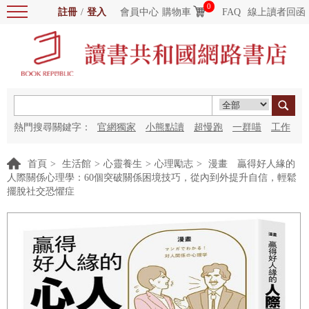
0
註冊
/
登入
會員中心
購物車
FAQ
線上讀者回函
熱門搜尋關鍵字：
官網獨家
小熊點讀
超慢跑
一群喵
工作
細胞
海洋圖書館
紅花
首頁
>
生活館
>
心靈養生
>
心理勵志
>
漫畫 贏得好人緣的
人際關係心理學：60個突破關係困境技巧，從內到外提升自信，輕鬆
擺脫社交恐懼症