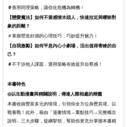
＃
善用同理策略，讓你化危機為轉機！
【戀愛魔法】如何不當感情木頭人，快速拉近與曖昧對
象的距離？
＃掌握營造好感的心理技巧，巧妙提升魅力！
【自我激勵】如何平息內心小劇場，活出值得青睞的自
己？
＃
不干涉他人課題，運用策略有效提升自尊感！
本書特色
◎
以生動漫畫與精闢說明，傳達人際相處的精髓
本書收錄豐富多元的情境，引領你全方位身歷其境、以
戰養戰！此外，
藉由「漫畫情境
→
重點技巧
→
完整概念
說明」三大步驟，提綱挈領，幫助你更充分掌握本書精