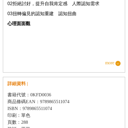
02
拒絕討好，提升自我肯定感 人際認知需求
03
扭轉偏見的認知重建 認知扭曲
心理面面觀
more
詳細資料 |
書籍代號：0KFD0036
商品條碼EAN：9789865511074
ISBN：9789865511074
印刷：單色
頁數：288