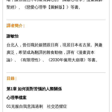
聖經》、《戀愛心理學【圖解版】》等書。
譯者簡介 |
謝敏怡
台北人，曾任職於媒體跟日商，現居日本名古屋。興趣
廣泛，希望成為翻譯的雜食動物，譯有《漫畫資本
論》、《有限理性》、《
2030
年僱用大崩壞》等書。
目錄 |
第
1
章
如何面對苦惱的人際關係
心理學檔案
01
克服自我意識過剩 社交恐懼症