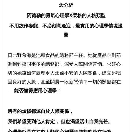
念分析
阿德勒的勇氣心理學
X
榮格的人格類型
不用故作姿態、不必刻意逢迎，最實用的心理學情境漫
畫
日比野希海是池麵食品的總務部主任。她從產品企劃部
調到
難搞同事多的
總務部，深受人際關係苦惱。求好心
切的她該如何處理令人焦躁不安的人際關係，建立起穩
固良好的人脈，甚至開展一段新戀情？一切的關鍵都在
──
能否懂得應用心理學！
所有的煩惱都源自於人際關係，
我們希望受到他人肯定，
但也渴望活出自我光芒。
心理學就是在探究人類的心智歷程並觀察外在行為，