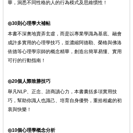
華，洞悉不同性格的人的行為模式及思維慣性！
◎
30
則心理學大補帖
本書不深奧地賣弄玄虛，而是以專業學識為基底、融會
成許多實用的心理學技巧，並濃縮阿德勒、榮格與佛洛
依德等心理學宗師的概念精華，創造出簡單易懂、實用
可行的行動指南！
◎
20
個人際致勝技巧
舉凡
NLP
、正念、諮商讀心力，本書囊括多項實用技
巧，幫助你識人也識己、培育自身優勢，重拾相處的初
衷與快樂！
◎
10
個心理學概念分析