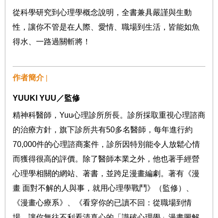
從科學研究到心理學概念說明，全書兼具嚴謹與生動
性，讓你不管是在人際、愛情、職場到生活，皆能如魚
得水、一路過關斬將！
作者簡介 |
YUUKI YUU
／監修
精神科醫師，
Yuu
心理診所所長。診所採取重視心理諮商
的治療方針，旗下診所共有
50
多名醫師，每年進行約
70,000
件的心理諮商案件，診所因特別能令人放鬆心情
而獲得很高的評價。除了醫師本業之外，他也著手經營
心理學相關的網站、著書，並跨足漫畫編劇。著有《漫
畫
面對不解的人與事，就用心理學戰鬥》（監修）、
《漫畫心療系》、《看穿你的已讀不回：從職場到情
場，讓你無往不利看清真心的「識破心理學」漫畫圖解