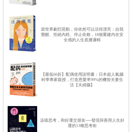
當世界劇烈晃動，你依然可以活得漂亮：自我
覺醒、拒絕內耗、停止依賴，18個重建內在安
全感的人生底層邏輯
【最低66折】配偶使用說明書：日本超人氣腦
科學專家親授，打造恩愛率99%的機智夫妻生
活【夫婦腦】
這樣思考，和好運交朋友──發現與善用人生好
運的13種思考術