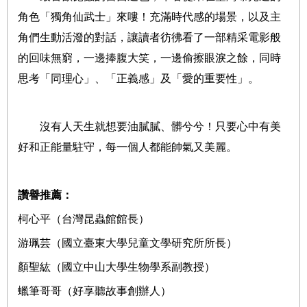
角色「獨角仙武士」來嘍！充滿時代感的場景，以及主
角們生動活潑的對話，讓讀者彷彿看了一部精采電影般
的回味無窮，一邊捧腹大笑，一邊偷擦眼淚之餘，同時
思考「同理心」、「正義感」及「愛的重要性」。
沒有人天生就想要油膩膩、髒兮兮！只要心中有美
好和正能量駐守，每一個人都能帥氣又美麗。
讚譽推薦：
柯心平（台灣昆蟲館館長）
游珮芸（國立臺東大學兒童文學研究所所長）
顏聖紘（國立中山大學生物學系副教授）
蠟筆哥哥（好享聽故事創辦人）