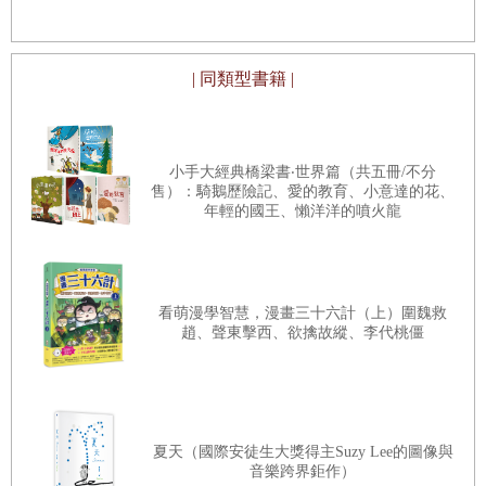
| 同類型書籍 |
小手大經典橋梁書‧世界篇（共五冊/不分
售）：騎鵝歷險記、愛的教育、小意達的花、
年輕的國王、懶洋洋的噴火龍
看萌漫學智慧，漫畫三十六計（上）圍魏救
趙、聲東擊西、欲擒故縱、李代桃僵
夏天（國際安徒生大獎得主Suzy Lee的圖像與
音樂跨界鉅作）