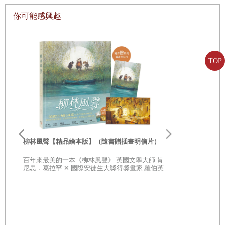
你可能感興趣 |
TOP
李歐‧李奧尼
親子共讀引導
柳林風聲【精品繪本版】（隨書贈插畫明信片）
20世紀最具
部經典，一
百年來最美的一本《柳林風聲》 英國文學大師 肯
子思考自己
尼思．葛拉罕 ✕ 國際安徒生大獎得獎畫家 羅伯英
潘 ✕ 翻譯名家 李靜宜 不容錯過的繪本經典，帶你
領略經典童話之美