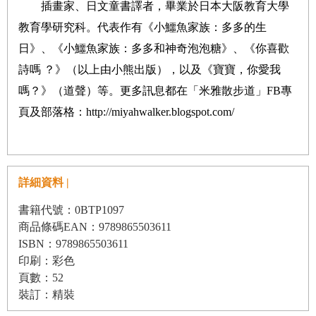
插畫家、日文童書譯者，畢業於日本大阪教育大學
教育學研究科。代表作有《小鱷魚家族：多多的生
日》、《小鱷魚家族：多多和神奇泡泡糖》、《你喜歡
詩嗎 ？》（以上由小熊出版），以及《寶寶，你愛我
嗎？》（道聲）等。更多訊息都在「米雅散步道」FB專
頁及部落格：http://miyahwalker.blogspot.com/
詳細資料 |
書籍代號：0BTP1097
商品條碼EAN：9789865503611
ISBN：9789865503611
印刷：彩色
頁數：52
裝訂：精裝