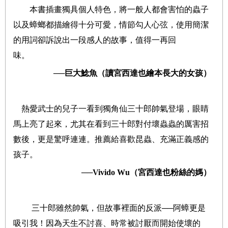
本書插畫獨具個人特色，將一般人都會害怕的蟲子
以及蟑螂都描繪得十分可愛，情節勾人心弦，使用簡潔
的用詞卻訴說出一段感人的故事，值得一再回
味。
──巨大鯰魚（讀宮西達也繪本長大的女孩）
熱愛武士的兒子一看到獨角仙三十郎帥氣登場，眼睛
馬上亮了起來，尤其在看到三十郎對付壞蟲蟲的厲害招
數後，更是驚呼連連。推薦給喜歡昆蟲、充滿正義感的
孩子。
──Vivido Wu（宮西達也粉絲的媽）
三十郎雖然帥氣，但故事裡面的反派──阿蟑更是
吸引我！因為天生不討喜、時常被討厭而開始使壞的