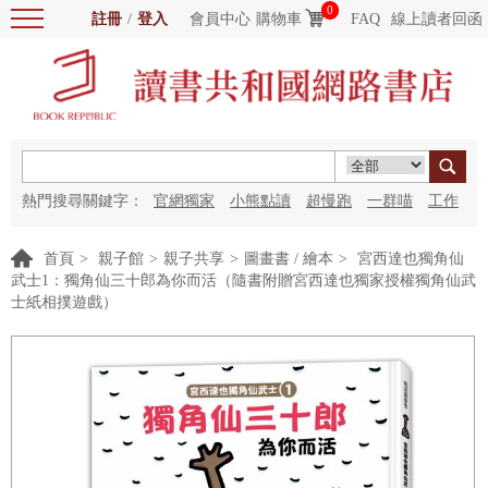
0
註冊
/
登入
會員中心
購物車
FAQ
線上讀者回函
熱門搜尋關鍵字：
官網獨家
小熊點讀
超慢跑
一群喵
工作
細胞
海洋圖書館
紅花
首頁
>
親子館
>
親子共享
>
圖畫書 / 繪本
>
宮西達也獨角仙
武士1：獨角仙三十郎為你而活（隨書附贈宮西達也獨家授權獨角仙武
士紙相撲遊戲）