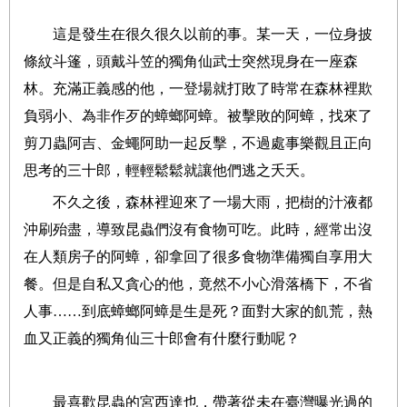
這是發生在很久很久以前的事。某一天，一位身披
條紋斗篷，頭戴斗笠的獨角仙武士突然現身在一座森
林。充滿正義感的他，一登場就打敗了時常在森林裡欺
負弱小、為非作歹的蟑螂阿蟑。被擊敗的阿蟑，找來了
剪刀蟲阿吉、金蠅阿助一起反擊，不過處事樂觀且正向
思考的三十郎，輕輕鬆鬆就讓他們逃之夭夭。
不久之後，森林裡迎來了一場大雨，把樹的汁液都
沖刷殆盡，導致昆蟲們沒有食物可吃。此時，經常出沒
在人類房子的阿蟑，卻拿回了很多食物準備獨自享用大
餐。但是自私又貪心的他，竟然不小心滑落橋下，不省
人事……到底蟑螂阿蟑是生是死？面對大家的飢荒，熱
血又正義的獨角仙三十郎會有什麼行動呢？
最喜歡昆蟲的宮西達也，帶著從未在臺灣曝光過的