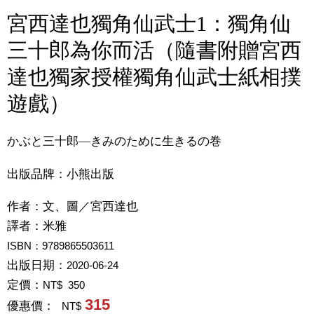
宮西達也獨角仙武士1：獨角仙
三十郎為你而活（隨書附贈宮西
達也獨家授權獨角仙武士紙相撲
遊戲）
かぶと三十郎―きみのために生きるの巻
出版品牌：小熊出版
作者：
文、圖／宮西達也
譯者：
米雅
ISBN：9789865503611
出版日期：
2020-06-24
定價：
NT$ 350
315
優惠價：
NT$