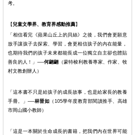
考。
【
兒童文學界、教育界感動推薦
】
「相信看完《蘋果山丘上的貝絲》之後，我們會更願意
放手讓孩子去探索、學習，會更相信孩子的內在能量，
也期待我們的孩子未來都能長成一位獨立自主卻也體貼
善良的人！」
──
何翩翩
（蒙特梭利教養專家、作家、牧
村文教創辦人）
「這本書不只是給孩子的成長故事，也是給家長的教養
手冊。」
──
林晉如
（
105
學年度教育部閱讀推手、高雄
市岡山國小教師）
「這是一本關於生命成長的書籍，把我們內在世界可能