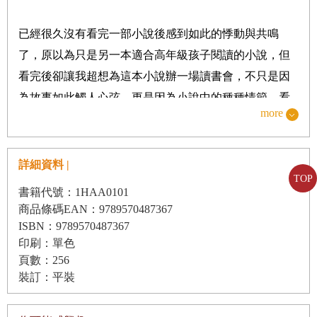
1.
矮小瘦弱的貝絲
已經很久沒有看完一部小說後感到如此的悸動與共鳴
2.
前往帕特尼家的農場
了，原以為只是另一本適合高年級孩子閱讀的小說，但
3.
農場生活的第一個早晨
看完後卻讓我超想為這本小說辦一場讀書會，不只是因
為故事如此觸人心弦，更是因為小說中的種種情節，看
4.
貝絲自己去上學
more
似熟悉平凡，但主角貝絲與大人的許多對話，特別是書
5.
令人困惑的學校生活
中的安姨媽，其實充滿了智慧，甚至蘊含了許多教育理
6.
與帕特尼一家的課後時光
念，相信也只有和瑪麗亞
‧
蒙特梭利（
Maria
詳細資料 |
7.
比考試更重要的事
TOP
Montessori
）女士熟識的桃樂絲
‧
肯非爾德
‧
費雪
書籍代號：1HAA0101
8.
女孩們的縫紉團體
（
Dorothy Canfield Fisher
）女士有這樣的功力與素養，
商品條碼EAN：9789570487367
9.
乾淨整齊的小利亞斯
可以完成這樣令人動容的著作了！
ISBN：9789570487367
印刷：單色
10.
驚險的十歲生日
在故事一開始，被收養的貝絲來到一個百般呵護她的環
頁數：256
境，法蘭絲姑姑因為自己沒有孩子，所以極度同理和保
11.
幸福的決定
裝訂：平裝
護貝絲的所有生活，光是看到法蘭絲姑姑處理貝絲的情
緒，甚至一開始就認定貝絲是個敏感脆弱的小女孩，也