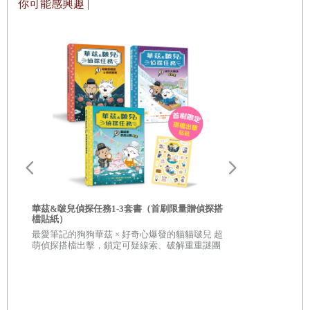
你可能感興趣 |
從不曾讓已經九歲的貝絲做任何家事，就喚起了我許多
現場的經驗，這個世代其實還是有不少大人不斷重複這
樣的教養模式，怕小孩內心有陰影所以不敢戒尿布、怕
孩子心理受挫所以不敢說不、事事徵詢孩子的同意，誤
以為這就是所謂的「尊重」，殊不知過與不及都不該是
我們教養孩子的態度，也因此貝絲的矮小瘦弱、過度敏
感脆弱就因應著這樣的教養方式而產生了，其實這也是
蒙特梭利女士所說的「吸收性心智」
──
你給了孩子什麼
樣的訊息，他們就照單全收的形成了自己一部分的人
格。
華茲&啵兒偵探任務1-3套書（首刷限量贈偵探搭
足球王者爭霸
檔貼紙）
神奇紀錄
最愛筆記的狗狗華茲 × 好奇心爆發的貓貓啵兒 超
姆巴佩vs. 
萌偵探搭檔出擊，鎖定可疑線索、破解重重謎團
受矚目的雙
從故事裡的情節，覺察我們對孩子的教養模式
故事的轉折是因為法蘭絲姑姑的母親生了重病，因此不
得不把貝絲送去位於農場的帕特尼家，充滿焦慮、擔心