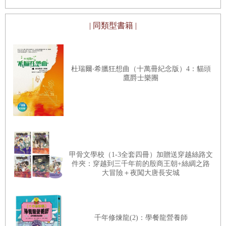
的貝絲原本設定好自己悲劇的角色，以為會如同往常般
有個大人給予她百般的同情與憐憫，但其實並沒有，在
| 同類型書籍 |
帕特尼家的農場，貝絲開始自願學習攪奶油、煮飯、做
農務，甚至還有了自己的貓咪和一位可愛的妹妹要照
顧。
杜瑞爾‧希臘狂想曲（十萬冊紀念版）4：貓頭
鷹爵士樂團
而新學校的生活更是另一番不同景象，其中最令我印象
深刻的是貝絲對數學的恐懼，貝絲以往的學校分級制度
十分清楚：「考試會讓貝絲出現所有可能會出現的恐怖
症狀，我從來沒有聽說過哪一種症狀沒有出現過。」貝
絲甚至學會看老師的臉色來決定答案對不對，但是由於
甲骨文學校（1-3全套四冊）加贈送穿越絲路文
新學校人數不多，所以用混齡的方式進行課程，除此之
件夾：穿越到三千年前的殷商王朝+絲綢之路
大冒險＋夜闖大唐長安城
外也打破了年齡的限制，每一個科目依照孩子當下的學
習狀況決定該念哪一個年級。
這其實也是蒙特梭利女士希望學校用混齡的方式進行課
千年修煉龍(2)：學餐龍營養師
程的原因，在學齡前階段更是如此，因為我們相信
每個