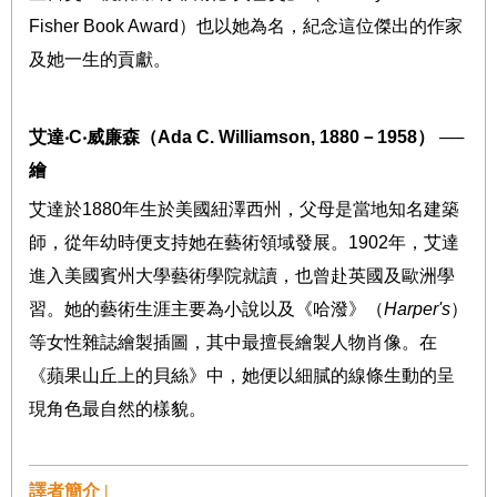
Fisher Book Award
）也以她為名，紀念這位傑出的作家
及她一生的貢獻。
艾達
‧
C
‧
威廉森（
Ada C. Williamson, 1880
－
1958
）
──
繪
艾達於
1880
年生於美國紐澤西州，父母是當地知名建築
師，從年幼時便支持她在藝術領域發展。
1902
年，艾達
進入美國賓州大學藝術學院就讀，也曾赴英國及歐洲學
習。她的藝術生涯主要為小說以及《哈潑》（
Harper's
）
等女性雜誌繪製插圖，其中最擅長繪製人物肖像。在
《蘋果山丘上的貝絲》中，她便以細膩的線條生動的呈
現角色最自然的樣貌。
譯者簡介 |