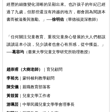
經歷的細微變化清晰的呈顯出來。也許孩子的年紀已經
過了九歲，但那些還沒有跨越的地方，都會因為閱讀本
書而被滋養與激勵。」
──
徐明佑
（華德福資深教師）
「任何關注兒童教育、重視兒童身心發展的大人們都該
讀讀這本小說，兒少讀者也會心有所感，從中獲益。」
──
葛容均
（臺東大學兒童文學研究所助理教授）
趙崇甫（大樹老師）
｜育兒顧問
李裕光
｜蒙特梭利教學顧問
陳安儀
｜親職教育部落客
黃筱茵
｜兒童文學工作者
游珮芸
｜中華民國兒童文學學會理事長