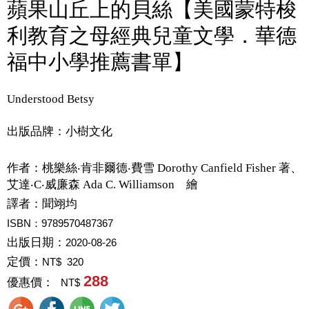
蘋果山丘上的貝絲【美國蒙特梭
利教育之母經典兒童文學．華德
福中小學推薦書單】
Understood Betsy
出版品牌：小樹文化
作者：
桃樂絲‧肯非爾德‧費雪 Dorothy Canfield Fisher 著、
艾達‧C‧威廉森 Ada C. Williamson 繪
譯者：
聞翊均
ISBN：9789570487367
出版日期：
2020-08-26
定價：
NT$ 320
288
優惠價：
NT$