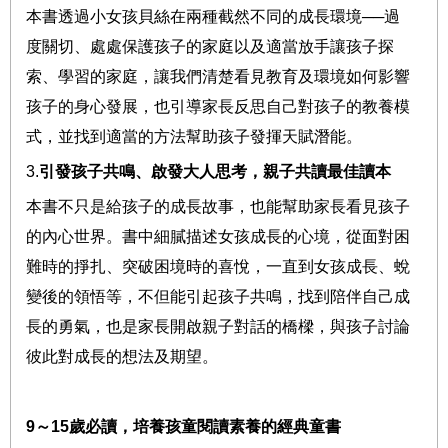
本書透過小女孩貝絲在兩種截然不同的成長環境
──
過
度關切、處處保護孩子的家庭以及適當放手讓孩子探
索、學習的家庭，讓我們清楚看見教育及環境如何影響
孩子的身心發展，也引導家長反思自己對孩子的教養模
式，並找到適當的方法幫助孩子發揮天賦潛能。
3.
引發孩子共鳴、啟發大人思考，親子共讀最佳讀本
本書不只是給孩子的成長故事，也能幫助家長看見孩子
的內心世界。書中細膩描述女孩成長的心境，從面對困
難時的掙扎、突破困境時的喜悅，一直到女孩成長、蛻
變後的領悟等，不但能引起孩子共鳴，找到陪伴自己成
長的勇氣，也是家長開啟親子對話的橋樑，與孩子討論
彼此對成長的想法及期望。
9
～
15
歲必讀，培養孩童閱讀素養的經典童書