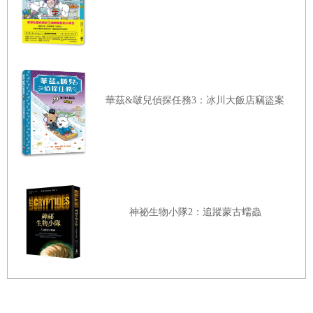
孩子的特質都不一樣，強弱項也不一樣，教育的目的是
要發揮孩子的天賦潛能，點燃孩子心中的火焰，讓他的
能量能因著興趣而源源不絕的燃燒下去
，而不是如同做
罐頭般的齊頭式考試、齊頭式學習，消磨了孩子學習的
動力與熱情，學校如何看待考試這件事，更會左右孩子
華茲&啵兒偵探任務3：冰川大飯店竊盜案
的價值觀，讓孩子誤以為學習的目的就是為了把考試考
好、沒考好就完蛋了！
我自己的兒子曾在國一時到體制外的學校就讀過一年，
那個學校沒有考試制度，上課也沒有既定的課本，而是
讓孩子們經由老師的引導、討論來寫下自己的筆記，老
神祕生物小隊2：追蹤蒙古蠕蟲
師給家長的回饋也從不是用分數，而是用文字來表達對
孩子的觀察與期許。記得國一下學期的時候，兒子回來
告訴我，他們全班主動要求老師幫他們考試，因為他們
忽然發現考試不是驅動他們去學習的原因，而是幫助他