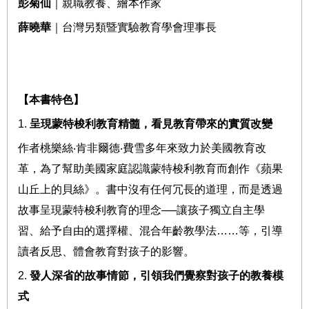
彭菊仙
｜親職教養、繪本作家
薛曉華
｜台灣另類暨實驗教育學會理事長
【本書特色】
1.
呈現蒙特梭利教育精髓，看見教育帶來的實質改變
作者桃樂絲
‧
肯非爾德
‧
費雪多年來致力於美國教育改
革，為了幫助美國家庭認識蒙特梭利教育而創作《蘋果
山丘上的貝絲》。書中沒有任何冗長的道理，而是透過
故事呈現蒙特梭利教育的理念
──
讓孩子獨立自主學
習、給予自由的選擇權、混合年齡教學法
……
等，引導
讀者反思、體會教育對孩子的影響。
2.
發人深省的故事情節，引領我們覺察對孩子的教養模
式