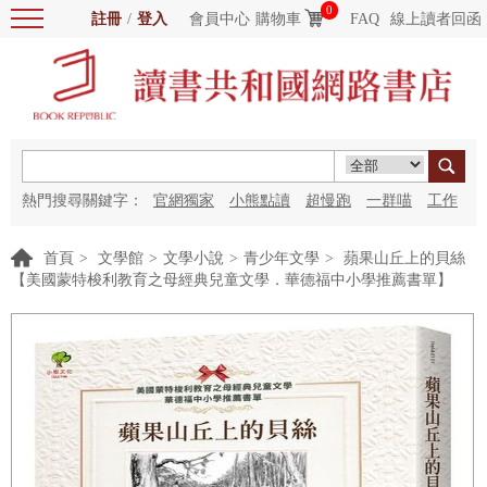
0
註冊
/
登入
會員中心
購物車
FAQ
線上讀者回函
熱門搜尋關鍵字：
官網獨家
小熊點讀
超慢跑
一群喵
工作
細胞
海洋圖書館
紅花
首頁
>
文學館
>
文學小說
>
青少年文學
>
蘋果山丘上的貝絲
【美國蒙特梭利教育之母經典兒童文學．華德福中小學推薦書單】