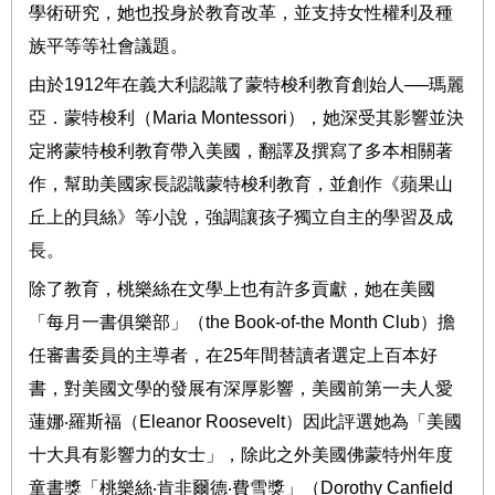
學術研究，她也投身於教育改革，並支持女性權利及種
族平等等社會議題。
由於
1912
年在義大利認識了蒙特梭利教育創始人
──
瑪麗
亞．蒙特梭利（
Maria Montessori
），她深受其影響並決
定將蒙特梭利教育帶入美國，翻譯及撰寫了多本相關著
作，幫助美國家長認識蒙特梭利教育，並創作《蘋果山
丘上的貝絲》等小說，強調讓孩子獨立自主的學習及成
長。
除了教育，桃樂絲在文學上也有許多貢獻，她在美國
「每月一書俱樂部」（
the Book-of-the Month Club
）擔
任審書委員的主導者，在
25
年間替讀者選定上百本好
書，對美國文學的發展有深厚影響，美國前第一夫人愛
蓮娜
‧
羅斯福（
Eleanor Roosevelt
）因此評選她為「美國
十大具有影響力的女士」，除此之外美國佛蒙特州年度
童書獎「桃樂絲
‧
肯非爾德
‧
費雪獎」（
Dorothy Canfield