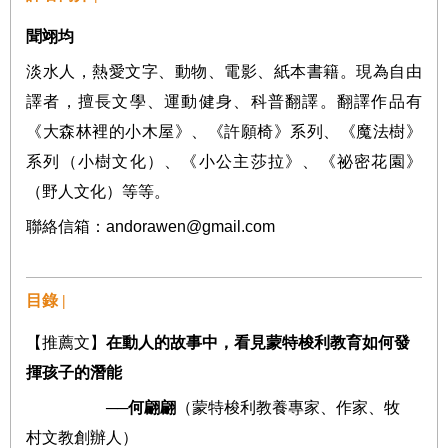
聞翊均
淡水人，熱愛文字、動物、電影、紙本書籍。現為自由
譯者，擅長文學、運動健身、科普翻譯。翻譯作品有
《大森林裡的小木屋》、《許願椅》系列、《魔法樹》
系列（小樹文化）、《小公主莎拉》、《祕密花園》
（野人文化）等等。
聯絡信箱：
andorawen@gmail.com
目錄 |
【推薦文】
在動人的故事中，看見蒙特梭利教育如何發
揮孩子的潛能
──
何翩翩
（蒙特梭利教養專家、作家、牧
村文教創辦人）