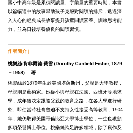
國小中高年級是累積閱讀量、字彙量的重要時期，本書
以篇幅適中的故事幫助孩子克服對閱讀的排斥，透過深
入人心的經典成長故事提升孩童閱讀素養、訓練思考能
力，並為日後培養優良的閱讀習慣。
作者簡介 |
桃樂絲
‧
肯非爾德
‧
費雪
(Dorothy Canfield Fisher, 1879
－
1958)──
著
桃樂絲於
1879
年生於美國堪薩斯州，父親是大學教授，
母親則是藝術家。她從小與母親在法國、西班牙等地求
學，成年後決定跟隨父親的教育之路，在各大學進行研
究。即使當時社會普遍不支持女性接受高等教育，
1904
年，她仍取得美國哥倫比亞大學博士學位，一生也獲頒
多項榮譽博士學位。桃樂絲跨足許多領域，除了寫作及