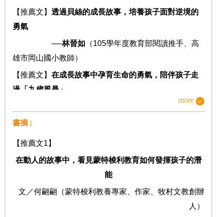
【推薦文】
透過貝絲的成長故事，培養孩子面對逆境的
勇氣
──
林晉如
（
105
學年度教育部閱讀推手、高
雄市岡山國小教師）
【推薦文】
在成長故事中孕育生命的勇氣，陪伴孩子走
過「九歲風暴」
more
──
徐明佑
（華德福資深教師）
書摘 |
【推薦文】
從《蘋果山丘上的貝絲》，看見對孩子真正
的「同理」
【推薦文
1
】
──
葛容均
（臺東大學兒童文學研究所助理教
在動人的故事中，看見蒙特梭利教育如何發揮孩子的潛
授）
能
【前言】
美國蒙特梭利教育之母
──
桃樂絲
‧
肯非爾德．費
文／何翩翩（蒙特梭利教養專家、作家、牧村文教創辦
雪的文學創作之路
人）