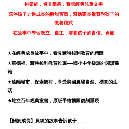
桃樂絲．肯非爾德．費雪
經典兒童文學
陪伴孩子走過成長的酸甜苦澀，幫助家長覺察對孩子的
教養模式
在故事中學習獨立、自主，培養孩子的自信、勇氣
★
在經典成長故事中，看見蒙特梭利教育的精隨
★
華德福、蒙特梭利教育推薦
──
國小中年級課外閱讀書
籍
★
遠離城市、探索鄉村，享受美國農場自然、樸實的生
活
★
屹立百年經典童書，原版手繪插圖復刻重現
【關於成長】貝絲的故事告訴孩子
……