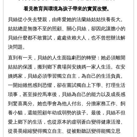
看見教育與環境為孩子帶來的實質改變。
貝絲從小失去雙親，由疼愛她的法蘭絲姑姑扶養長大。
姑姑總是無微不至的照顧、關心貝絲，卻因此讓膽小的
貝絲什麼都不敢嘗試，處處依賴大人，也不曾想辦法解
決問題。
直到有一天，貝絲的人生面臨劇烈的轉變：她必須離開
姑姑的保護，搬到鄉下農場與安姨媽一家人生活。在安
姨媽家，貝絲必須學習獨立自主，為自己的生活負責。
一開始雖然感到恐懼，卻在嘗試獨自上下學、打理生活
瑣事，甚至操控馬車後，貝絲為自己的能力以及成長感
到驚喜萬分。她也學會為他人付出、分擔家務工作、飼
養小貓，還能照顧年幼或弱勢的孩子。最後，貝絲不但
愛上鄉下的生活，也從原本的虛弱蒼白變得健康活潑、
從畏畏縮縮變得獨立自主、從被動聽話變得能獨立思