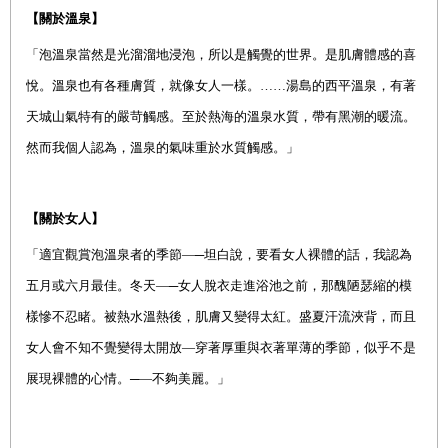
【關於溫泉】
「泡溫泉當然是光溜溜地浸泡，所以是觸覺的世界。是肌膚體感的喜
悅。溫泉也有各種膚質，就像女人一樣。……湯島的西平溫泉，有著
天城山氣特有的嚴苛觸感。至於熱海的溫泉水質，帶有黑潮的暖流。
然而我個人認為，溫泉的氣味重於水質觸感。」
【關於女人】
「適宜觀賞泡溫泉者的季節—─坦白說，要看女人裸體的話，我認為
五月或六月最佳。冬天—─女人脫衣走進浴池之前，那醜陋瑟縮的模
樣慘不忍睹。被熱水溫熱後，肌膚又變得太紅。盛夏汗流浹背，而且
女人會不知不覺變得太開放—穿著厚重與衣著單薄的季節，似乎不是
展現裸體的心情。─—不夠美麗。」