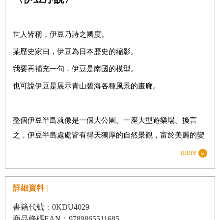
溫泉女景
若山牧水氏與湯島溫泉
世人皆稱，伊豆乃詩之國度。
伊豆溫泉記
某歷史家曰，伊豆為日本歷史的縮影。
伊豆溫泉六月
我要再補充一句，伊豆是南國的模型。
伊豆天城
也可說伊豆是展示青山碧海各種風景的畫廊。
冬日溫泉
熱川書簡
整個伊豆半島就像是一個大公園。一座大型遊樂場。換言
之，伊豆半島處處皆有得天獨厚的自然景觀，富於美麗的變
輯二
旅寂之心
化。
more
正月三日
目前伊豆有三個入口。分別是下田、三島．修善寺、以及熱
山茶花
海，無論從哪一處進入，首先都有堪稱伊豆乳汁或肌膚的溫
詳細資料 |
泉相迎。但從不同入口感受到的，想必是不同的伊豆風情。
夏天的鞋
書籍代號：0KDU4029
北方的修善寺道路與南方的下田道路在天城山頂相會。山北
謝謝
商品條碼EAN：9789865511685