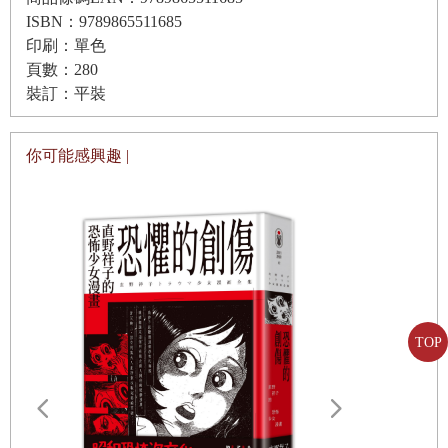
俗稱口伊豆，屬於田方郡；山南俗稱奧伊豆，屬於賀茂郡，
ISBN：9789865511685
處女的祈禱
印刷：單色
南北不僅植物的種類及開花期不同，南邊的天空與海洋色彩
伊豆歸程
頁數：280
尤其具有南國風味。天城火山山脈東西長四十四公里，南北
裝訂：平裝
長二十四公里，占據半島三分之一，與環繞半島三面的海洋
輯三 南國歸程
黑潮皆為妝點伊豆色彩的重大要素。山茶花若是海岸線之
你可能感興趣 |
伊豆的回憶──摘自
《
獨影自命》
花，石楠花便是天城山之花。觀其溪谷之深峻，原始林之危
險難行，實難想像只是小小半島。不僅因山區可獵鹿而聞
名，這天城越嶺之路才是真正的伊豆旅情。
開往熱海的火車取了時髦的名稱叫做浪漫列車。殉情自殺更
是熱海名產。由此可見，熱海是伊豆地區的都會，也是關東
各地溫泉中比較現代化的都市。若說修善寺是充滿歷史古蹟
TOP
的溫泉，熱海便是以地理取勝的溫泉。修善寺附近有種靜謐
的寂寥。熱海附近則是華麗的喧鬧。從伊豆山至伊東的海岸
線令人聯想到南歐，是伊豆明媚的一面。即便同屬南國風
情，奧伊豆的海岸線是何等素樸的和平牧歌！