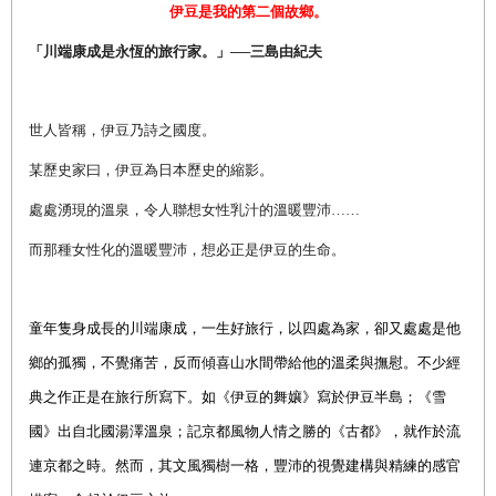
伊豆是我的第二個故鄉。
「川端康成是永恆的旅行家。」──三島由紀夫
世人皆稱，伊豆乃詩之國度。
某歷史家曰，伊豆為日本歷史的縮影。
處處湧現的溫泉，令人聯想女性乳汁的溫暖豐沛……
而那種女性化的溫暖豐沛，想必正是伊豆的生命。
童年隻身成長的川端康成，
一生好旅行，以四處為家，卻又處處是他
鄉的孤獨，不覺痛苦，反而傾喜山水間帶給他的溫柔與撫慰。不少經
典之作正是在旅行所寫下。如《伊豆的舞孃》寫於伊豆半島；《雪
國》出自北國湯澤溫泉；記京都風物人情之勝的《古都》，就作於流
連京都之時。然而，其文風獨樹一格，豐沛的視覺建構與精練的感官