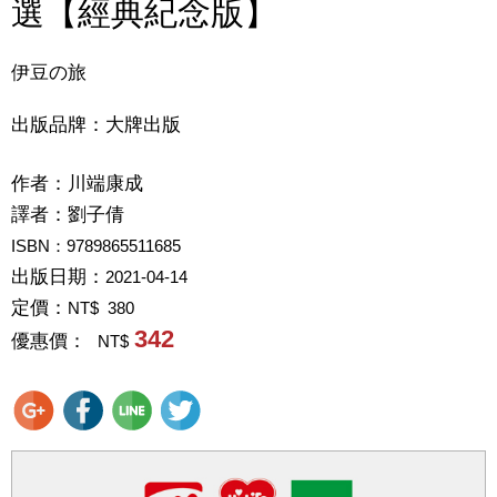
選【經典紀念版】
伊豆の旅
出版品牌：大牌出版
作者：
川端康成
譯者：
劉子倩
ISBN：9789865511685
出版日期：
2021-04-14
定價：
NT$ 380
342
優惠價：
NT$