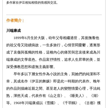
多作家在伊豆相知相惜的情感與交流。
作者簡介 |
川端康成
1899
年
6
月生於大阪，幼年父母相繼過世，其後撫養他
的祖父母又陸續病故，一生多旅行，心情苦悶憂鬱，逐漸形
成了哀傷與孤獨的性格，這種內心的痛苦與悲哀後來成為川
端康成的文學底色。作品富抒情性，追求人生昇華的美，並
深受佛教思想和虛無主義影響。
早年多以下層女性作為小說的主角，寫她們的純潔和不
幸，其成名作《伊豆的舞孃》即是此一時期的代表作。晚年
的作品則描繪近親之間、甚至老人的變態情愛心理，手法純
熟，渾然天成，代表作有《山之音》、《睡美人》、《湖》
等。
1968
年川端康成以《雪國》、《千羽鶴》、《古都》獲