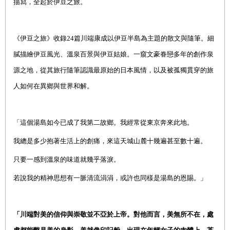
描寫，全起於伊豆之旅。
《伊豆之旅》收錄
24
篇川端康成以伊豆半島為主題的散文與隨筆。細
膩描繪伊豆風光、溫泉百景與伊豆姑娘。一窺文豪眷戀多年的創作泉
源之地，從其旅行隨筆認識最原始的日本風情，以及被孤獨貫穿的旅
人如何在異鄉與世界和解。
「這個湯島如今已成了我第二故鄉。我經常從東京奔來此地。
我總是多少抱著生活上的創痛，來這天城山麓十幾遍甚至數十遍。
只要一感到溫泉的味道就幾乎落淚。
若說我的精神思想有一脈清流涓涓，或許也同樣是湯島的恩賜。」
「川端對美的信仰與崇敬並不亞於上帝。對他而言，美無所不在，處