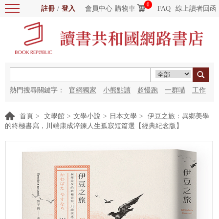
0
註冊
/
登入
會員中心
購物車
FAQ
線上讀者回函
熱門搜尋關鍵字：
官網獨家
小熊點讀
超慢跑
一群喵
工作
細胞
海洋圖書館
紅花
首頁
>
文學館
>
文學小說
>
日本文學
>
伊豆之旅：異鄉美學
的終極書寫，川端康成淬鍊人生孤寂短篇選【經典紀念版】