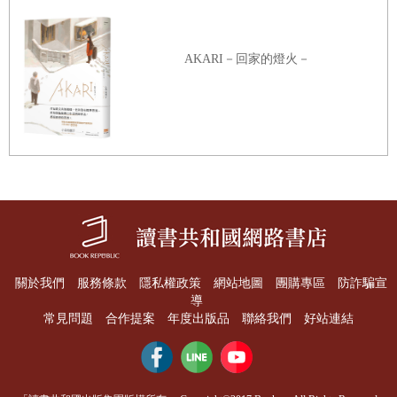
魚是什麼魚。她立刻送來廚師寫的字條。
「為您呈上的魚是香魚。這是祕密。」顯然是解禁前某人偷
AKARI－回家的燈火－
偷獵捕來的。但當時已有牡丹綻放，所以今年大概還不到時
候吧。
山茶花保持怒放的姿態，似乎隨時會從枝頭啪地重重墜地，
但其實這是很持久的花。今年正月我便早早與位於本所的帝
大貧民救濟社的志工學生們前往淨蓮瀑布，途中頻頻朝溪流
對岸扔擲石子想把花打落。距離之遠，必須使盡吃奶的力氣
才勉強把石子扔到對岸。沒想到，四月初來了一看，花竟然
還綻放著。我與武野藤介君繼續扔石子。正月沒打落的花，
到了四月簌簌墜落隨水漂流。
關於我們
服務條款
隱私權政策
網站地圖
團購專區
防詐騙宣
導
許是因為位於山區，此地經常下雨。雨勢來得突然去也突
常見問題
合作提案
年度出版品
聯絡我們
好站連結
然。凌晨二點左右打開浴室的窗子，本以為有雨，結果眼前
遍地銀白月光。白霧羞赧地徘徊在溪流上方。