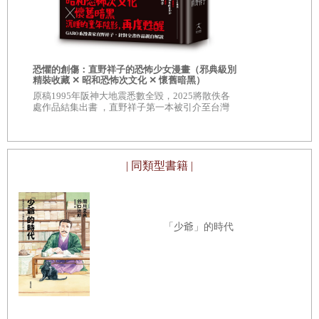
愛最後停留
籤）
在伊豆，以熱海、伊東、修善寺、長岡四大溫泉為首，共有
日本暢銷14
主演電影《
二、三十處溫泉區，光是伊東便可舉出數百座溫泉口。這些
都是玄岳火山、天城火山、貓越火山、達磨火山等地留下的
恐懼的創傷：直野祥子的恐怖少女漫畫（邪典級別
精裝收藏 ✕ 昭和恐怖次文化 ✕ 懷舊暗黑）
痕跡，足以證明伊豆是男性化的火國。此外，熱海的間歇
原稿1995年阪神大地震悉數全毀，2025將散佚各
泉、下加茂及峰的吹上溫泉、半島南端石廊崎的滔天巨浪、
處作品結集出書 ，直野祥子第一本被引介至台灣
的漫畫作品
狩野川的氾濫、海岸線的洪水、海岸線的岩壁、植物的蓬勃
茂盛，皆屬男性化的力量。
| 同類型書籍 |
然而，處處湧現的溫泉，卻令人聯想女性乳汁的溫暖豐沛。
而那種女性化的溫暖豐沛，想必正是伊豆的生命。雖然田地
極少，卻有財產共有制的村落或免稅的小鎮，富產山珍海
「少爺」的時代
味，深受黑潮與陽光眷顧，宛如肌膚為小麥色的熱情女子。
不過，鐵路目前只有熱海線與修善寺線，而且只到入口而
已，在丹那線開通或伊豆循環鐵路完工之前，交通極為不
便。相對的，四通八達的公車路線暢通無阻，馬車笛音及流