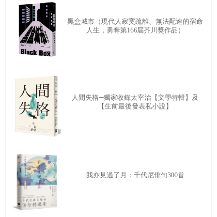
浪藝人的歌聲悠揚，可以看見充滿伊豆特色的旅路。
主要幹道皆沿海邊與河川而行。包括從熱海往伊東、從下田
黑盒城市（現代人寂寞疏離、無法配速的宿命
人生，勇奪第166屆芥川獎作品）
往東海岸、行走西海岸、以及沿狩野川畔直上天城山、沿河
津川及逆川畔南下等等路線，而溫泉就散布在這些街道之
間。另有箱根往熱海的山道、貓越嶺的松崎道、修善寺往伊
東的山道等，眾多路線讓伊豆成了散步的景點，也成了畫
廊。
人間失格─獨家收錄太宰治【文學特輯】及
【生前最後發表私小說】
〈溫泉通信〉
正奇怪怎地滿天都是白色小蟲飛過，原來是春雨。
「等天氣放晴，就可以去摘蕨菜了。」旅館的女服務生說。
我亦見過了月：千代尼俳句300首
這天是四月八日。
彼岸櫻、木蓮，以及其他各種花卉爭相綻放。河鹿蛙鳴叫。
狩野川或許已有香魚悠遊。去年，我問女服務生餐盤上的炸