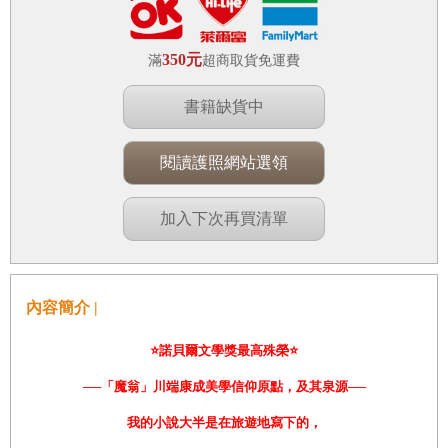
350元
滿
超商取貨免運費
書籍缺貨中
閱讀護照網站選領
加入下次再買清單
內容簡介 |
⭐
諾貝爾文學獎最高殊榮
⭐
──「魔翁」川端康成美學信仰原點，及其泉源──
我的小說大半是在旅遊地寫下的，