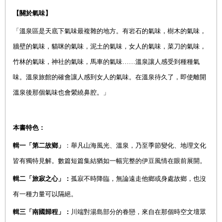
【關於氣味】
「溫泉區是天底下氣味最複雜的地方。有岩石的氣味，樹木的氣味，
牆壁的氣味，貓咪的氣味，泥土的氣味，女人的氣味，菜刀的氣味，
竹林的氣味，神社的氣味，馬車的氣味……溫泉讓人感受到種種氣
味。溫泉旅館的確會讓人感到女人的氣味。在溫泉待久了，即使離開
溫泉後那個氣味也會縈繞鼻腔。」
本書特色：
輯一「第二故鄉」
：舉凡山海風光、溫泉，乃至季節變化、地理文化
皆有獨特見解。數篇短篇集結猶如一幅完整的伊豆風情在眼前展開。
輯二「旅寂之心」：
孤寂不時降臨，無論遠走他鄉或身處故鄉，也沒
有一種力量可以隔絕。
輯三「南國歸程」：
川端對湯島部分的眷戀，來自在那個時空文壇眾