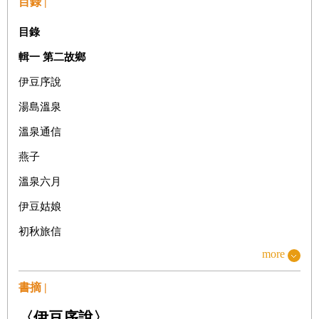
目錄 |
目錄
輯一
第二故鄉
伊豆序說
湯島溫泉
溫泉通信
燕子
溫泉六月
伊豆姑娘
初秋旅信
more
南伊豆行
《
伊豆的舞孃》裝幀設計及其他
書摘 |
伊豆印象
〈伊豆序說〉