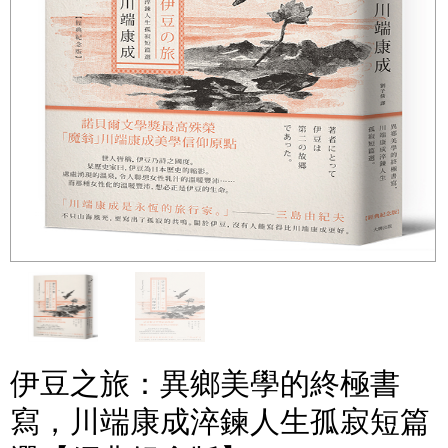
伊豆之旅：異鄉美學的終極書
寫，川端康成淬鍊人生孤寂短篇