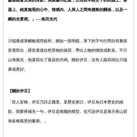
處都能瞥見美的身影。美就像印記般，出現在年輕女子的肉體上、茶
器上、純真無瑕的心中、情感內、人與人之間奇蹟般的關係，以及一
瞬的光景裡。」──角田光代
川端康成筆觸敏感而銳利，猶如一面明鏡，筆下的字句行間自有畫面
穿透而出，擅長透過自然景物的描寫，帶出人物的惆悵或歡喜。不只
山海風光，他還寫出了孤寂的共鳴。關於伊豆，沒有人能寫得比川端
康成更好。
【關於伊豆】
「世人皆稱，伊豆乃詩之國度。某歷史家曰，伊豆為日本歷史的縮
影。我要再補充一句，伊豆是南國的模型。也可說伊豆是展示青山碧
海各種風景的畫廊。」