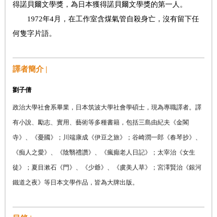
得諾貝爾文學獎，為日本獲得諾貝爾文學獎的第一人。
1972
年
4
月，在工作室含煤氣管自殺身亡，沒有留下任
何隻字片語。
譯者簡介 |
劉子倩
政治大學社會系畢業，日本筑波大學社會學碩士，現為專職譯者。譯
有小說、勵志、實用、藝術等多種書籍，包括三島由紀夫《金閣
寺》、《憂國》；川端康成《伊豆之旅》；谷崎潤一郎《春琴抄》、
《痴人之愛》、《陰翳禮讚》、《瘋癲老人日記》；太宰治《女生
徒》；夏目漱石《門》、《少爺》、《虞美人草》；宮澤賢治《銀河
鐵道之夜》等日本文學作品，皆為大牌出版。