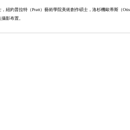
，紐約普拉特（Pratt）藝術學院美術創作碩士，洛杉機歐蒂斯（Oti
及攝影布置。