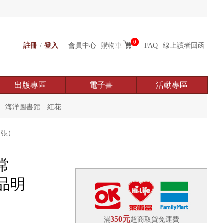
0
註冊
/
登入
會員中心
購物車
FAQ
線上讀者回函
出版專區
電子書
活動專區
海洋圖書館
紅花
四張）
常
品明
350元
滿
超商取貨免運費