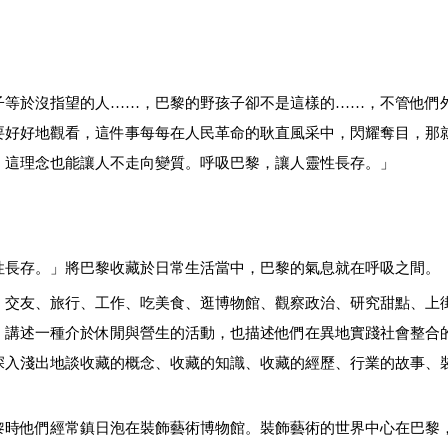
子等於沒指望的人……，巴黎的野孩子卻不是這樣的……，不管他們
要好好地觀看，這件事每每在人民革命的耿直風采中，閃耀奪目，那
，這理念也能讓人不走向變質。呼吸巴黎，讓人靈性長存。
」
性長存。」將巴黎收藏於日常生活當中，巴黎的氣息就在呼吸之間。
、交友、旅行、工作、吃美食、逛博物館、觀察政治、研究甜點、上
，講述一種介於休閒與營生的活動，也描述他們在異地實踐社會整合
深入淺出地談收藏的概念、收藏的知識、收藏的經歷、行業的故事、
黎時他們經常鎮日泡在裝飾藝術博物館
。裝飾藝術的世界中心在巴黎