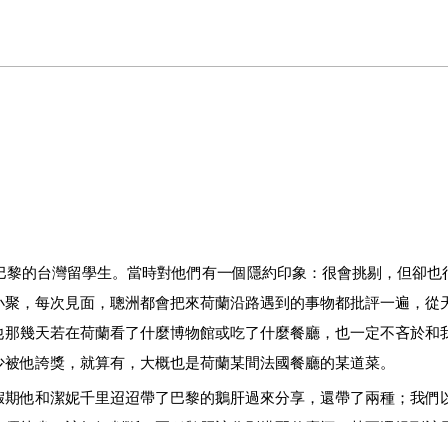
巴黎的台灣留學生。當時對他們有一個隱約印象：很會挑剔，但卻也
小聚，每次見面，聰洲都會把來荷蘭沿路遇到的事物都批評一遍，從
他那幾天若在荷蘭看了什麼博物館或吃了什麼餐廳，也一定不吝於和
少被他誇獎，就算有，大概也是荷蘭某間法國餐廳的某道菜。
期他和潔妮千里迢迢帶了巴黎的鵝肝過來分享，還帶了兩種；我們
孰優孰劣、該如何判斷、兩種鵝肝該分別搭配什麼酒，甚至還提到該