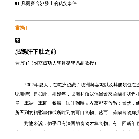
01
凡爾賽宮沙發上的弒父事件
02
赴法採購指南
☆Tip Box：會在法國古董店與拍賣場買到假貨嗎？
書摘 |
03
拍賣官的養成
序
☆Tip Box：拍賣場在經濟上是如何運作的？
肥鵝肝下肚之前
04
和風主義作為一場百餘年的迷戀
黃恩宇（國立成功大學建築學系副教授）
● 第二部分／關於收藏的概念
2007年夏天，在歐洲認識了聰洲與潔妮以及其他幾位在
05
品味的脫亞入歐
聰洲特別是如此。那幾年，聰洲和潔妮偶爾會來荷蘭和我們
☆Tip Box：1936年的台灣客廳
景、車站、車廂、餐廳、咖啡到路人衣著都不放過；當然，
06
收藏是一條比自己生命更長的路
所看到的精彩畫作或所吃到的可口食物。然而，荷蘭食物鮮
07
有著年代光澤的老傢俱
對他來說，似乎只有法國的食物才算食物。有一回新年假
度吃那高貴的鵝肝，一邊聽他說明這兩種鵝肝的製作方式、
08
布爾喬亞品味，從kitsch到平反