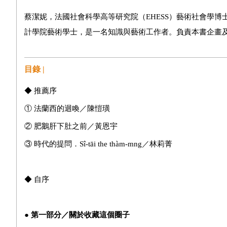
蔡潔妮，法國社會科學高等研究院（EHESS）藝術社會學博士
計學院藝術學士，是一名知識與藝術工作者。負責本書企畫
目錄 |
◆ 推薦序
① 法蘭西的迴喚／陳愷璜
② 肥鵝肝下肚之前／黃恩宇
③ 時代的提問．Sî-tāi the thàm-mng／林莉菁
◆ 自序
● 第一部分／關於收藏這個圈子