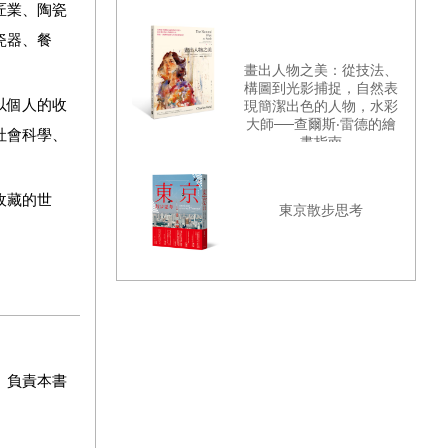
匠業、陶瓷
瓷器、餐
畫出人物之美：從技法、
構圖到光影捕捉，自然表
以
個人
的收
現簡潔出色的人物，水彩
大師──查爾斯‧雷德的繪
社會科學、
畫指南
收藏的世
東京散步思考
。負責本書