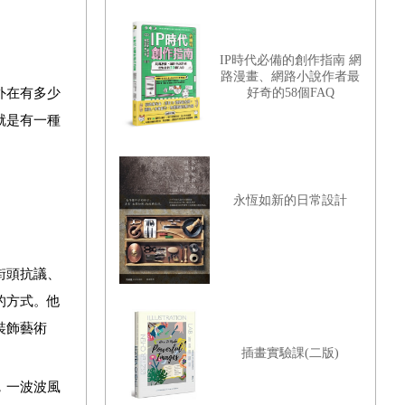
IP時代必備的創作指南 網
路漫畫、網路小說作者最
外在有多少
好奇的58個FAQ
就是有一種
永恆如新的日常設計
街頭抗議、
的方式。他
裝飾藝術
插畫實驗課(二版)
，一波波風