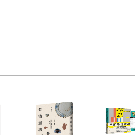
的人來說，只覺得將兩種吃起來差不多的鵝肝吞進肚內是一種褻瀆。
，已成為身體與心靈的記憶。
推薦文，一來深感榮幸，二來則頗有壓力。壓力的來源，在於不知
九世紀布爾喬亞強烈連結的古美術。雖然自己在藝術史系讀博士，但
ratifs）。
、Gropius、Mies等現代建築運動大師，致力擺脫十九世紀布爾喬
築設計，總是將空間與形式視為建築舞台的主角；至於屋內的桌椅、
角應低調，不應壓過主角；就連考慮照明，在意的多是光與空間的關
生，建築的價值與意義，往往來自它們與時代、地域、價值體系、
結，因恐導向歌功頌德的結論。另外，自己也盡量不從品味來理解建
種皆可能來自我侷限人生的偏見，但始終沒有時間靜下心來翻轉我的
我的要害，強迫我面對自己的偏見。
服了。於是又換個心態讀了第二遍，我的偏見不僅翻轉，高興的是