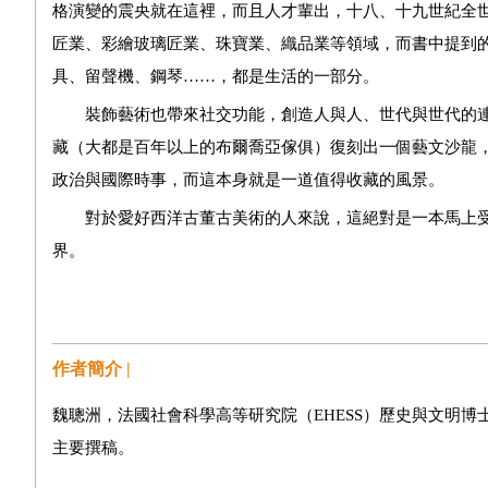
格演變的震央就在這裡，而且人才輩出，十八
、
十九世紀全
匠業、彩繪玻璃匠業、珠寶業、織品業等領域，而書中
提到
具、留聲機、鋼琴……，都是生活的一部分。
裝飾藝術也帶來社交功能，創造人與人、世代與世代的連
藏（大都是百年以上的布爾喬亞傢俱）復刻出一個藝文沙龍
政治與國際時事，而這本身就是一道值得收藏的風景。
對於愛好西洋古董古美術的人來說，這絕對是一本馬上
界。
作者簡介 |
魏聰洲，法國社會科學高等研究院（EHESS）歷史與文明
主要撰稿。