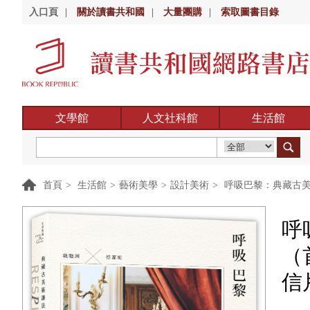
入口頁
|
關於讀書共和國
|
大量團購
|
索取圖書目錄
文學館
人文社科館
生活館
首頁
>
生活館
>
藝術美學
>
設計美術
>
呼吸巴黎：典藏古美
呼
（
信