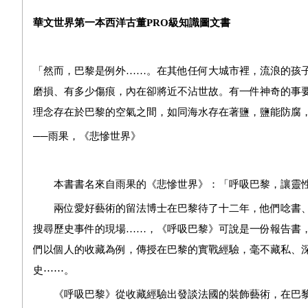
華文世界第一本西洋古董PRO級知識圖文書
「
然而，巴黎是例外……。在其他任何大城市裡，流浪的孩
磨損、有多少傷痕，內在卻將近不沾世故。有一件神奇的事
理念存在於巴黎的空氣之間，如同海水存在著鹽，鹽能防腐
──雨果，《悲慘世界》
本書書名來自雨果的《悲慘世界》：「呼吸巴黎，讓靈
兩位愛好藝術的留法博士在巴黎待了十二年，他們唸書
搜尋歷史事件的現場……，
《呼吸巴黎》
可說是一份報告書
們以個人的收藏為例，傳授在巴黎的實戰經驗，毫不藏私
、
史
⋯⋯
。
《呼吸巴黎》
從收藏經驗出發談法國的裝飾藝術，
在巴