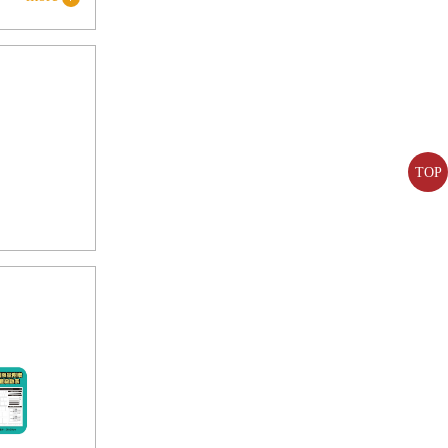
不過，就算
我的品味能
重心是建築
亞的品味糾纏，
TOP
燈具、地
係，而非燈
意識形態與
築的價值，
偏見。這本
，翻轉並沒