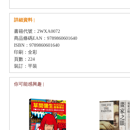
切鵝肝。聽了之後，對於我們這些在荷蘭用筷子吃義大利麵
☆Tip Box：古今傢俱的混搭
分不出兩種鵝肝的差異，但那美好滋味配上聰洲的精闢講解
詳細資料 |
聰洲請我寫《呼吸巴黎：典藏古美術讓法國成為日常》的
● 第三部分／關於各類收藏品
否跟得上他的書寫；食物已如此，何況古美術，而且是與十
書籍代號：2WXA0072
09
來自封邑城堡的寫字檯
商品條碼EAN：9789860601640
史；就算曾稍微接觸美術史，也非本書提到的裝飾藝術（arts déco
ISBN：9789860601640
☆Tip Box：拉開抽屜找燕尾
或許因自己所受的建築教育，打從內心敬佩Le Corbusier
印刷：全彩
10
有一種貴氣要靠地毯與壁毯
將二十世紀的建築帶向呼應時代的方向；也因過去接觸的建
頁數：224
裝訂：平裝
11
版畫，庶民嘲諷美學的載具
毯、壁紙、花瓶、藝品等等，總將它們視為舞台配角，而配
具本身。有意無意之下，書中的古美術和我沒有太多緣分。
12
巴黎是場流動的饗宴
你可能感興趣 |
自己後來從事建築史研究與教學，時常告訴自己與告訴學
☆Tip Box：迷戀老水晶
創作者的連結；但其中，自己卻有點刻意避談與創作者的連
13
含著銀湯匙出生
因認為品味往往是個人感官經驗下的膚淺判斷。雖知前述種
☆Tip Box：清潔老銀器的注意事項
書既談作品與創作者的連結，也談品味的重要性，整個打中
14
用一百年盛裝今晚的大餐
為了寫推薦文，只能硬著頭皮把這本書讀了一遍，我被說
☆Tip Box：產地就是風格