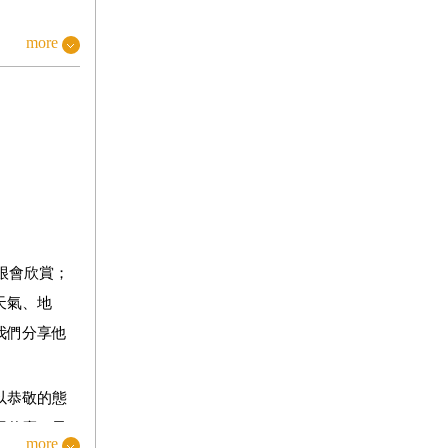
more
很會欣賞；
天氣、地
我們分享他
以恭敬的態
用什麼刀子
more