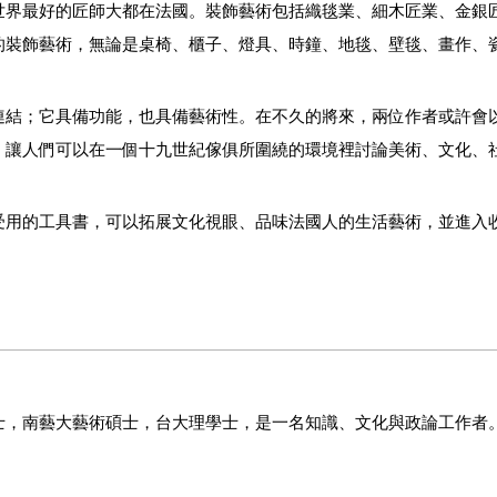
世界最好的匠師大都在法國。裝飾藝術包括織毯業、細木匠業、金銀
的裝飾藝術，無論是桌椅、櫃子、燈具、時鐘、地毯、壁毯、畫作、
結；它具備功能，也具備藝術性。在不久的將來，兩位作者或許會
，讓人們可以在一個十九世紀傢俱所圍繞的環境裡討論美術、文化、
受用的工具書，可以
拓展文化視眼、
品味法國人的生活藝術，並進入
博士，南藝大藝術碩士，台大理學士，是一名知識、文化與政論工作者