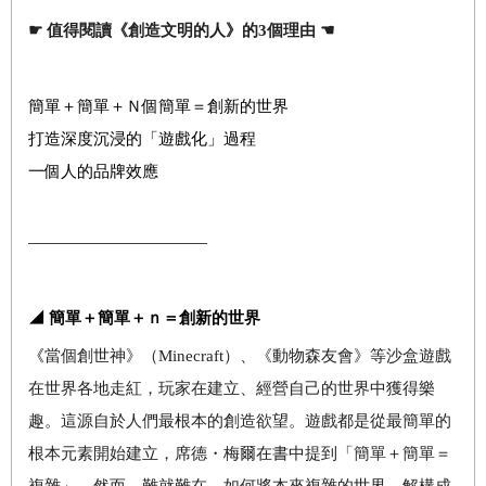
☛
值得閱讀《創造文明的人》的
3
個理由
☚
簡單＋簡單＋Ｎ個簡單＝創新的世界
打造深度沉浸的「遊戲化」過程
一個人的品牌效應
———————————
◢ 簡單＋簡單＋ｎ＝創新的世界
《
當個創世神》（
Minecraft
）、《動物森友會》等沙盒遊戲
在世界各地走紅，玩家在建立、經營自己的世界中獲得樂
趣。這源自於人們最根本的創造欲望。遊戲都是從最簡單的
根本元素開始建立，席德・梅爾在書中提到「簡單＋簡單＝
複雜」。然而，難就難在，如何將本來複雜的世界，解構成