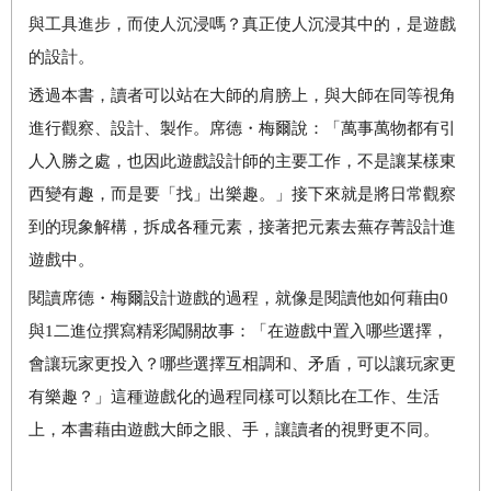
與工具進步，而使人沉浸嗎？真正使人沉浸其中的，是遊戲
的設計。
透過本書，讀者可以站在大師的肩膀上，與大師在同等視角
進行觀察、設計、製作。席德・梅爾說：「萬事萬物都有引
人入勝之處，也因此遊戲設計師的主要工作，不是讓某樣東
西變有趣，而是要「找」出樂趣。」接下來就是將日常觀察
到的現象解構，拆成各種元素，接著把元素去蕪存菁設計進
遊戲中。
閱讀席德・梅爾設計遊戲的過程，就像是閱讀他如何藉由
0
與
1
二進位撰寫精彩闖關故事：「在遊戲中置入哪些選擇，
會讓玩家更投入？哪些選擇互相調和、矛盾，可以讓玩家更
有樂趣？」這種遊戲化的過程同樣可以類比在工作、生活
上，本書藉由遊戲大師之眼、手，讓讀者的視野更不同。