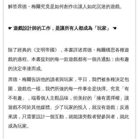
解答席德・梅爾究竟是如何創作出讓人如此沉迷的遊戲。
☛
遊戲設計師的工作，是讓所有人都成為「玩家」
☚
除了經典的《文明帝國》，本書詳述席德・梅爾構思各種遊
戲的過程。本書提到的每一款遊戲都有一個共通點：由有趣
的決定串連而成。
席德・梅爾告訴他的讀者與玩家，平日，我們被各種決定包
圍，遊戲也一樣，我們所做的每一件事全是抉擇。究竟「有
不有趣」，端看個人主觀品味，但美好的「擁有選擇權」讓
遊戲不同於其他媒體。少了玩家的投入，就沒有遊戲；反過
來講，只需要設計一個互動，就能讓旁觀者變參與者，就此
成為玩家。