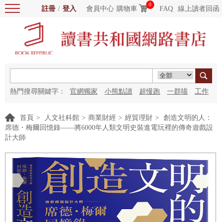
0
註冊
/
登入
會員中心
購物車
FAQ
線上讀者回函
熱門搜尋關鍵字：
官網獨家
小熊點讀
超慢跑
一群喵
工作
細胞
海洋圖書館
紅花
首頁
>
人文社科館
>
商業財經
>
經貿理財
>
創造文明的人：
席德・梅爾回憶錄——將6000年人類文明史裝進電玩裡的傳奇遊戲設
計大師