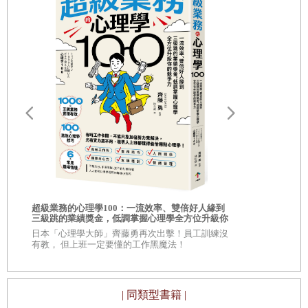
例如：《大海盜！》（Pirates!）與《鐵路大亨》（Railroad
第
22
章
數學和你想的不一樣
Tycoon）等本身就相當受歡迎的系列，以及可惜沒碰上伯樂
的《C．P．U．巴哈》（C.P.U. Bach）與《模擬高爾夫球
第
23
章
社群新世界
場》（SimGolf）等遺珠。此外我認為，即便是虎頭蛇尾的
第
24
章
真真假假
遊戲計劃也該記上一筆，畢竟要走過錯路，才會知道該朝哪
第
25
章
超越
路
裡前進。每一款遊戲都教會了我一些東西，也各自有令我懊
惱與滿意之處，所有的遊戲都承先啟後。
特別致謝！
在接下來的章節，主要會按照時間順序，檢視我這輩子製作
過的所有遊戲。從全球知名的創作一直到無人知曉的作品全
數都會登場，名單齊備，甚至還會介紹幾款業餘創作。那些
你的人生需要
相的商業洞察
超級業務的心理學100：一流效率、雙倍好人緣到
遊戲無法放進傳統的職涯模式，既非「為了賺錢」，也無
自己！
三級跳的業績獎金，低調掌握心理學全方位升級你
\\超過 30,
的競爭力
的商學院教
「要是你抄別人的點子，你會挨告」之虞。每一個疆域遼闊
日本「心理學大師」齊藤勇再次出擊！員工訓練沒
有教， 但上班一定要懂的工作黑魔法！
的帝國，全都能回溯到一名最早的開拓者。同理，大家都說
我是待人和氣的產業前輩，但沒有人生來就是老大哥。老實
說，我也曾是不懂事的年輕小夥子，我也一度為了增加遊戲
| 同類型書籍 |