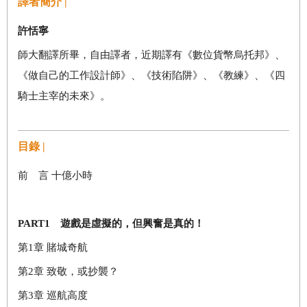
譯者簡介 |
許恬寧
師大翻譯所畢，自由譯者，近期譯有《數位貨幣烏托邦》、
《做自己的工作設計師》、《技術陷阱》、《教練》、《四
騎士主宰的未來》。
目錄 |
前 言
十億小時
PART1
遊戲是虛擬的，但興奮是真的！
第
1
章
賭城奇航
第
2
章
致敬，或抄襲？
第
3
章
巡航高度