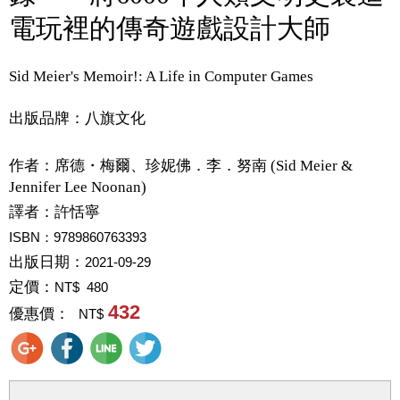
電玩裡的傳奇遊戲設計大師
Sid Meier's Memoir!: A Life in Computer Games
出版品牌：八旗文化
作者：
席德・梅爾、珍妮佛．李．努南 (Sid Meier &
Jennifer Lee Noonan)
譯者：
許恬寧
ISBN：9789860763393
出版日期：
2021-09-29
定價：
NT$ 480
432
優惠價：
NT$