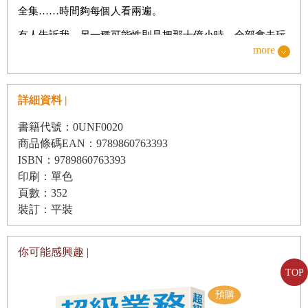
全集……時間夠每個人看兩遍。
第
13
章
如果不是巴洛克
有人告訴我，另一種可能性則是把那十億小時，全部拿去玩
第
14
章
「續作」年代
more
席德．梅爾的《文明帝國》（Sid Meier’s Civilization）。
第
15
章
各奔東西
十億小時是個令人嘆為觀止的數字——而且這還只是極度保
詳細資料 |
守的估算，因為一直要到過去十年，《文明帝國》的遊戲經
PART4
像真實人生一樣做決定
銷平台Steam才開始認真搜集玩家數據。此外，十億其實只
書籍代號：0UNF0020
第
16
章
有趣的決定
是《文明帝國Ⅴ》二○一○年上市後，截至二○一六年止六年
商品條碼EAN：9789860763393
ISBN：9789860763393
第
17
章
回到未來
間的遊戲時數，而《Ⅴ》又只不過是《文明帝國》系列在過
印刷：單色
去二十九年間（本書英文版付梓時間）十二個版本中的其中
第
18
章
大滅絕
頁數：352
一版，資料片更是沒算進去。
裝訂：平裝
第
19
章
人工草皮
若要想像自一九九一年以來，世人花了多少小時玩《文明帝
第
20
章
乘風破浪
國》，該怎麼說呢，實在是不可思議，我根本不會耗費這個
你可能感興趣 |
腦力去想。再說，如果要公正評估《文明帝國》有多成功，
TOP
PART5
建造偉大的城市，讓文明欣欣向榮
我這一生製作過的其他所有遊戲也應該一併納入考量才對，
第
21
章
高等教育