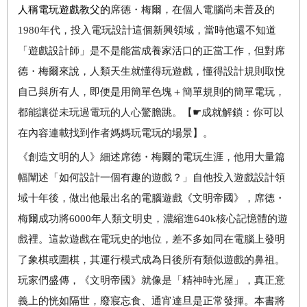
人稱電玩遊戲教父的
席德・梅爾，在個人電腦尚未普及的
1980
年代，投入電玩設計這個新興領域，當時他還不知道
「遊戲設計師」是不是能當成養家活口的正當工作，但對席
德・梅爾來說，人類天生就懂得玩遊戲，懂得設計規則取悅
自己與所有人，即便是用簡單色塊＋簡單規則的簡單電玩，
都能讓從未玩過電玩的人心驚膽跳。【
☛
成就解鎖：你可以
在內容連載找到作者媽媽玩電玩的場景】。
《創造文明的人》細述席德・梅爾的電玩生涯，他用大量篇
幅闡述「如何設計一個有趣的遊戲？」自他投入遊戲設計領
域十年後，做出他最出名的電腦遊戲《文明帝國》，席德・
梅爾成功將
6000
年人類文明史，濃縮進
640k
核心記憶體的遊
戲裡。這款遊戲在電玩史的地位，差不多如同在電腦上發明
了象棋或圍棋，其運行模式成為日後所有類似遊戲的鼻祖。
玩家們盛傳，《文明帝國》就像是「精神時光屋」，真正意
義上的恍如隔世，廢寢忘食、通宵達旦是正常發揮。本書將