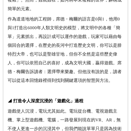
簡單的元素。
作為道道地地的工程師，席德・梅爾的語言是
0
與
1
，他用
0
與
1
打造出
6000
年人類文明史的模型，將文明中的各種「簡
單」元素抓出，再設計成可以運作的遊戲，玩家可以藉由每
個回合的選擇，在歷史的長河中打造歷史文明，你可以是腓
特烈大帝，也可以是聖雄甘地，但你不全然是這些歷史偉
人，你可以依照自己的喜好，成為文明大國，贏得遊戲。席
德・梅爾告訴讀者：選擇帶來樂趣。但他沒有說的是，讀者
可以從這本回憶錄裡得到找到關鍵選項的智慧與方法。
◢ 打造令人深度沉浸的「遊戲化」過程
遊戲使人沉浸，電玩尤其如此。電玩從台機、電視遊戲主
機、掌上型遊戲機、電腦，一路發展到現在的
VR
、
AR
，無
不使人更進一步的沉浸其中，但我們能說單單只是因為技術