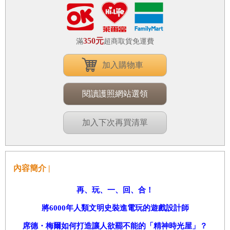
350元
滿
超商取貨免運費
加入購物車
閱讀護照網站選領
加入下次再買清單
內容簡介 |
再、玩、一、回、合！
將
6000
年人類文明史裝進電玩的遊戲設計師
席德・梅爾如何打造讓人欲罷不能的「精神時光屋」？