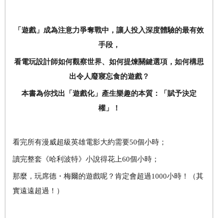
「遊戲」成為注意力爭奪戰中，讓人投入深度體驗的最有效
手段，
看電玩設計師如何觀察世界、如何提煉關鍵選項，如何構思
出令人廢寢忘食的遊戲？
本書為你找出「遊戲化」產生樂趣的本質：「賦予決定
權」！
看完所有漫威超級英雄電影大約需要
50
個小時；
讀完整套《哈利波特
》小說得花上
60
個小時；
那麼，玩席德・梅爾的遊戲呢？肯定會超過
1000
小時！（其
實遠遠超過！）