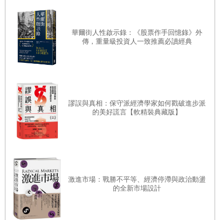
的樂趣、為了微乎其微的利潤（通常根本無利可圖），製作
過點子沒那麼原創的遊戲。幸好，據說那些遊戲已經超過了
華爾街人性啟示錄：《股票作手回憶錄》外
消滅時效，因此我也準備好和盤托出。不過，無論是用上十
傳，重量級投資人一致推薦必讀經典
億行（所有《文明帝國》的產品相加起來，這個估算並不離
譜）、還是少於一百行的程式，本書提到的每一款遊戲都有
一個共通點：它們和世上所有的遊戲一樣，基本上都是由有
趣的決定串連而成。
謬誤與真相：保守派經濟學家如何戳破進步派
這話就如所有範圍包山包海的定義一樣，需要加以解說，到
的美好謊言【軟精裝典藏版】
第16章我會再回頭詳談這個概念。不過，最重要的一點在
於，這是一種往外看的心態，而不是往內看。我們平日被種
種決定包圍，遊戲也是一樣，我們所做的每一件事都是抉
擇。究竟「有不有趣」，一定程度上取決於個人的主觀品
激進市場：戰勝不平等、經濟停滯與政治動盪
味，但「擁有選擇權」的美妙使得遊戲與其他媒體不同，玩
的全新市場設計
家得以將自由意志施加到周遭環境裡，不必乖乖順從劇本
——無論那樣的選擇權是透過電腦鍵盤、塑膠代幣或肢體運