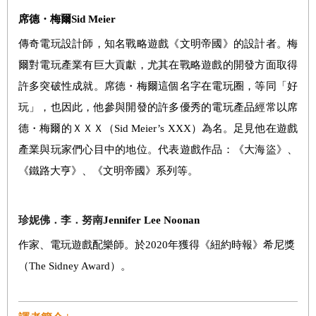
席德・梅爾
Sid Meier
傳奇電玩設計師，知名戰略遊戲《文明帝國》的設計者。梅
爾對電玩產業有巨大貢獻，尤其在戰略遊戲的開發方面取得
許多突破性成就。席德・梅爾這個名字在電玩圈，等同「好
玩」，也因此，他參與開發的許多優秀的電玩產品經常以席
德・梅爾的ＸＸＸ（
Sid Meier’s XXX
）為名。足見他在遊戲
產業與玩家們心目中的地位。代表遊戲作品：《大海盜》、
《鐵路大亨》、《文明帝國》系列等。
珍妮佛．李．努南
Jennifer Lee Noonan
作家、電玩遊戲配樂師。於
2020
年獲得《紐約時報》希尼獎
（
The Sidney Award
）。