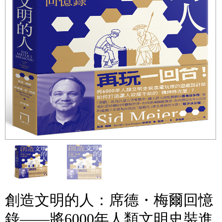
創造文明的人：席德・梅爾回憶
錄——將6000年人類文明史裝進