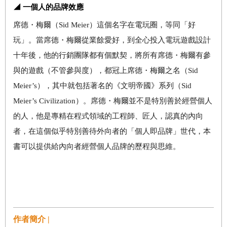
◢ 一個人的品牌效應
席德・梅爾（
Sid Meier
）這個名字在電玩圈，等同「好
玩」。當席德・梅爾從業餘愛好，到全心投入電玩遊戲設計
十年後，他的行銷團隊都有個默契，將所有席德・梅爾有參
與的遊戲（不管參與度），都冠上席德・梅爾之名（
Sid
Meier’s
），其中就包括著名的《文明帝國》系列（
Sid
Meier’s Civilization
）。席德・梅爾並不是特別善於經營個人
的人，他是專精在程式領域的工程師、匠人，認真的內向
者，在這個似乎特別善待外向者的「個人即品牌」世代，本
書可以提供給內向者經營個人品牌的歷程與思維。
作者簡介 |