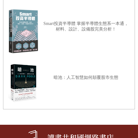
動來傳遞，或完全只在心中暗想都一樣。少了玩家的投入，
就沒有遊戲；反過來講，只需一個單一的互動，就能讓旁觀
者變成參與者，就此成為玩家。
Smart投資半導體 掌握半導體生態系一本通，
材料、設計、設備股完美分析！
當然，身為遊戲設計師，我們有義務讓這樣的決策過程變得
更好玩，但要桿桿進洞並沒有這麼容易。例如我不會誇下海
口，說我光是讓玩家決定中午要吃什麼，就一定能做出一款
好遊戲——只是有這樣的可能性，或至少有可取之處。世上
沒有讓所有人都覺得無趣的主題；萬事萬物都有引人入勝之
暗池：人工智慧如何顛覆股市生態
處，因此遊戲設計師的主要工作並不是讓某樣東西變得有
趣，而是要找出樂趣。我習慣分析事物的本質（有人會說這
是強迫症），檢視人連帶受到的影響，抽絲剝繭，找出究竟
是哪些元素令人欲罷不能，哪些元素則純屬點綴。一旦篩出
任何特定決定中最有趣的部分，就算是準備好打造互動體驗
了，玩家也會覺得新鮮有趣，不會因為陌生而感到不安。這
就是我個人的遊戲哲學，到目前為止，效果似乎挺不賴的。