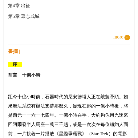
第
4
章
出征
第
5
章
眾志成城
more
PART2
衝著你的名字買遊戲
第
6
章
喂！那邊的！
書摘 |
第
7
章
然後就買了一架飛機
序
第
8
章
刻意擱置
前言
十億小時
第
9
章
稍等一下
第
10
章
上車時間到
距今十億小時前，石器時代的尼安德塔人正在敲製矛頭。如
果曆法系統有辦法支撐那麼久，從現在起的十億小時後，將
PART3
「簡單＋簡單」的真理
是西元一一六一七四年。十億小時在手，大約夠你用光速來
第
11
章
文明史第一部分
回阿爾發半人馬座一萬三千趟，或是一次次在每位紐約人面
前，一片接著一片播放《星艦爭霸戰》（Star Trek）的電影
第
12
章
轉捩點