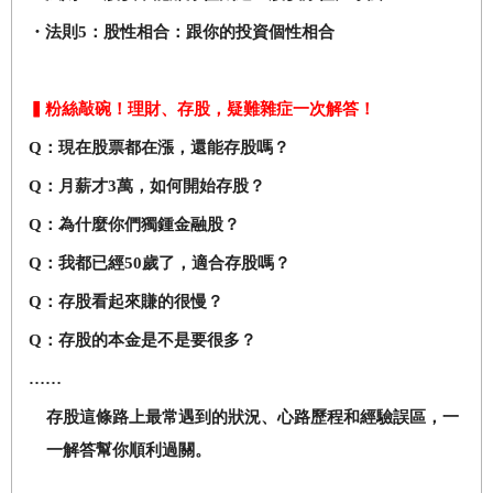
・法則5：股性相合：跟你的投資個性相合
▍粉絲敲碗！理財、存股，疑難雜症一次解答！
Q
：現在股票都在漲，還能存股嗎？
Q
：月薪才3萬，如何開始存股？
Q
：為什麼你們獨鍾金融股？
Q
：我都已經50歲了，適合存股嗎？
Q
：存股看起來賺的很慢？
Q
：存股的本金是不是要很多？
……
存股這條路上最常遇到的狀況、心路歷程和經驗誤區，一
一解答幫你順利過關。