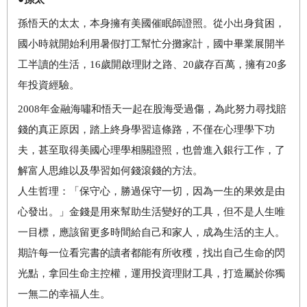
孫悟天的太太，本身擁有美國催眠師證照。從小出身貧困，
國小時就開始利用暑假打工幫忙分攤家計，國中畢業展開半
工半讀的生活，16歲開啟理財之路、20歲存百萬，擁有20多
年投資經驗。
2008
年金融海嘯和悟天一起在股海受過傷，為此努力尋找賠
錢的真正原因，踏上終身學習這條路，不僅在心理學下功
夫，甚至取得美國心理學相關證照，也曾進入銀行工作，了
解富人思維以及學習如何錢滾錢的方法。
人生哲理：「保守心，勝過保守一切，因為一生的果效是由
心發出。」金錢是用來幫助生活變好的工具，但不是人生唯
一目標，應該留更多時間給自己和家人，成為生活的主人。
期許每一位看完書的讀者都能有所收穫，找出自己生命的閃
光點，拿回生命主控權，運用投資理財工具，打造屬於你獨
一無二的幸福人生。