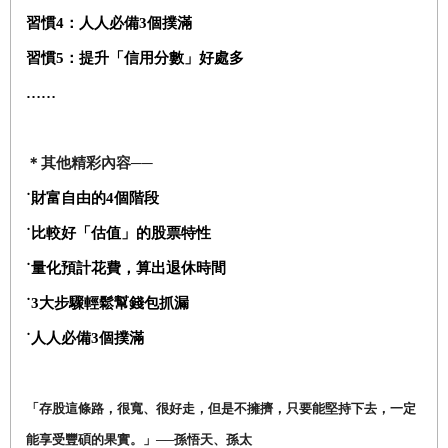
習慣4：人人必備3個撲滿
習慣5：提升「信用分數」好處多
……
＊其他精彩內容──
˙財富自由的4個階段
˙比較好「估值」的股票特性
˙量化預計花費，算出退休時間
˙3大步驟輕鬆幫錢包抓漏
˙人人必備3個撲滿
「存股這條路，很寬、很好走，但是不擁擠，只要能堅持下去，一定
能享受豐碩的果實。」──孫悟天、孫太