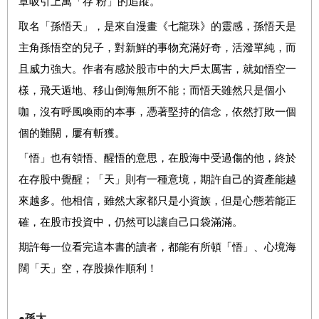
章吸引上萬「存 粉」的追蹤。
取名「孫悟天」，是來自漫畫《七龍珠》的靈感，孫悟天是
主角孫悟空的兒子，對新鮮的事物充滿好奇，活潑單純，而
且威力強大。作者有感於股市中的大戶太厲害，就如悟空一
樣，飛天遁地、移山倒海無所不能；而悟天雖然只是個小
咖，沒有呼風喚雨的本事，憑著堅持的信念，依然打敗一個
個的難關，屢有斬獲。
「悟」也有領悟、醒悟的意思，在股海中受過傷的他，終於
在存股中覺醒；「天」則有一種意境，期許自己的資產能越
來越多。他相信，雖然大家都只是小資族，但是心態若能正
確，在股市投資中，仍然可以讓自己口袋滿滿。
期許每一位看完這本書的讀者，都能有所頓「悟」、心境海
闊「天」空，存股操作順利！
●
孫太