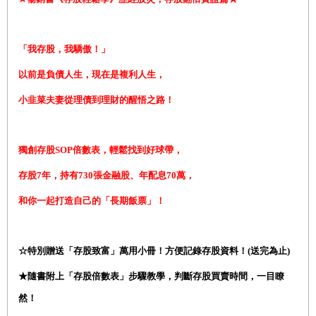
「我存股，我驕傲！」
以前是負債人生，現在是複利人生，
小韭菜夫妻從理債到理財的醒悟之路！
獨創存股
SOP
倍數表，輕鬆找到好球帶，
存股
7
年，持有
730
張金融股、年配息
70
萬，
和你一起打造自己的「長期飯票」！
☆特別贈送「存股致富」萬用小冊！方便記錄存股資料！(送完為止)
★隨書附上「存股倍數表」步驟教學，判斷存股買賣時間，一目瞭
然！