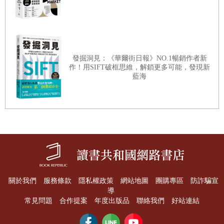
讀。股海在走，知識要有，不然你只會一直的被收割。
每個投資人都想要在股市中提款，那麼誰是別人的提款機
呢？「書中自有黃金屋」雖然是老生常談，但卻是顛撲不破
發掘洞見：《華爾街日報》NO.1暢銷作者新
作！用SIFT破框思維，解鎖更多可能，發現新
的硬道理。如果你羨慕悟天老師每年領70萬股利，臨淵羨
藍海
魚、不如退而結網。歡迎把書本帶回家好好的破解跟研究，
說不定下一個年領70萬股利的就是你了！知識就是力量，改
變未來的力量就掌握在自己的手上。
關於我們
服務條款
隱私權政策
網站地圖
團購專區
防詐騙宣
導
常見問題
合作提案
年度出版品
聯絡我們
好站連結
▌自序
小韭菜夫妻的存股成長之路