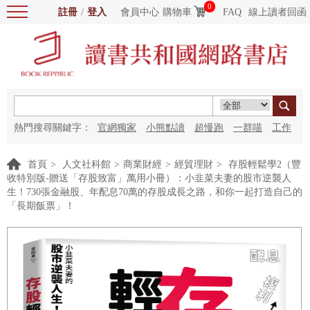
0
註冊
/
登入
會員中心
購物車
FAQ
線上讀者回函
熱門搜尋關鍵字：
官網獨家
小熊點讀
超慢跑
一群喵
工作
細胞
海洋圖書館
紅花
首頁
>
人文社科館
>
商業財經
>
經貿理財
>
存股輕鬆學2（豐
收特別版-贈送「存股致富」萬用小冊）：小韭菜夫妻的股市逆襲人
生！730張金融股、年配息70萬的存股成長之路，和你一起打造自己的
「長期飯票」！