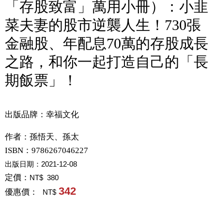
「存股致富」萬用小冊）：小韭
菜夫妻的股市逆襲人生！730張
金融股、年配息70萬的存股成長
之路，和你一起打造自己的「長
期飯票」！
出版品牌：幸福文化
作者：
孫悟天、孫太
ISBN：9786267046227
出版日期：
2021-12-08
定價：
NT$ 380
342
優惠價：
NT$