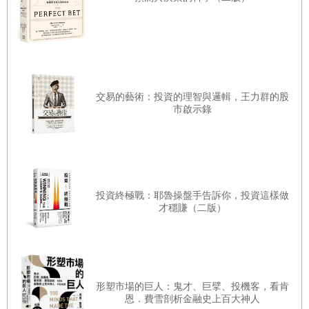
人人必備
3
個撲滿
收入，就可以改變你的人生了！
投資的重點在於找出長期飯
提升
「
信用分數
」
好處多
票，長期飯票的重點在於挑出好股票。
窮人買進負債，富人創造收入
運用
3
個步驟，輕鬆幫錢包抓漏
作者孫悟天老師花了6年時間，幫自己存上700張金融股，每
結語：人生沒有白走的路，每一步都算數
交易的藝術：投資的理智與邏輯，王力群的股
年可以領到70萬股利，恭喜他又多了一張長期飯票了！悟天
市啟示錄
老師凝聚20年的投資經驗，深入淺出的發明了存股SOP倍數
表，幫助投資人挑出好股票，不僅可以安穩的領股息，更可
以順勢賺價差。真的是太黯然，太銷魂了！
投資終極戰：耶魯操盤手告訴你，投資這樣做
才穩賺（二版）
最近股市中出現了「韭菜」這個名詞，韭菜為何會不斷的被
收割？因為你沒有具備正確的投資知識，只會到處問明牌，
自己卻沒有判斷的能力，然後一再地被誤導跟賠錢。如果你
要花大把金錢投入股市，也要在股市中待上數十年，我真的
形塑市場的巨人：鬼才、巨擘、投機客，看肯
建議你花點小錢把這本書買回家，然後再花時間好好的閱
恩．費雪剖析金融史上百大神人