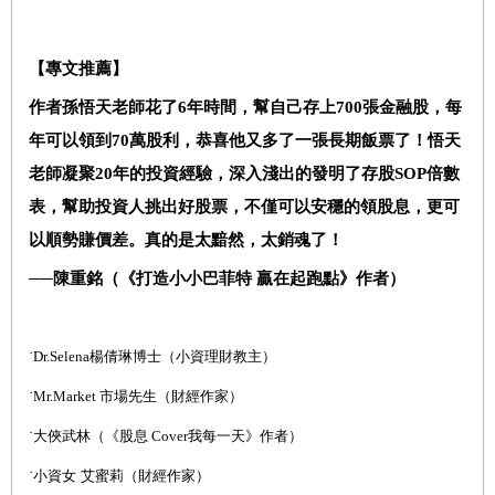
【專文推薦】
作者孫悟天老師花了
6
年時間，幫自己存上
700
張金融股，每
年可以領到
70
萬股利，恭喜他又多了一張長期飯票了！悟天
老師凝聚
20
年的投資經驗，深入淺出的發明了存股
SOP
倍數
表，幫助投資人挑出好股票，不僅可以安穩的領股息，更可
以順勢賺價差。真的是太黯然，太銷魂了！
──陳重銘（《打造小小巴菲特 贏在起跑點》作者）
˙
Dr.Selena
楊倩琳博士（小資理財教主）
˙
Mr.Market
市場先生（財經作家）
˙
大俠武林（《股息
Cover
我每一天》作者）
˙
小資女
艾蜜莉（財經作家）