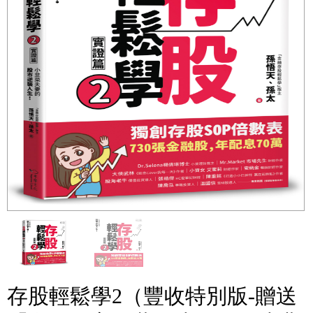
存股輕鬆學2（豐收特別版-贈送