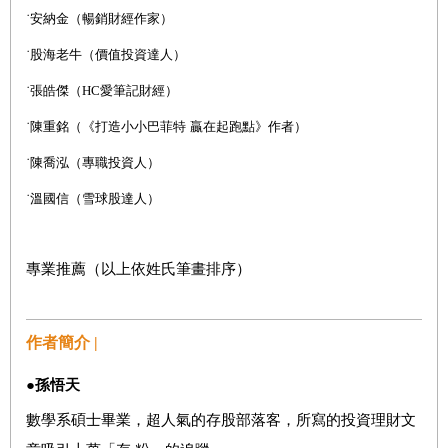
˙
安納金（暢銷財經作家）
˙
股海老牛（價值投資達人）
˙
張皓傑（
HC
愛筆記財經）
˙
陳重銘（《打造小小巴菲特
贏在起跑點》作者）
˙
陳喬泓（專職投資人）
˙
溫國信（雪球股達人）
專業推薦（以上依姓氏筆畫排序）
作者簡介 |
●
孫悟天
數學系碩士畢業，超人氣的存股部落客，所寫的投資理財文