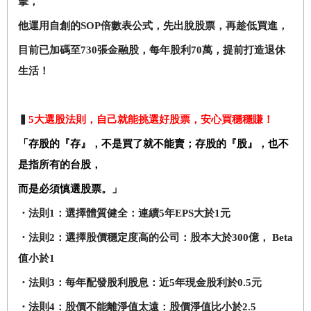
擊，
他運用自創的SOP倍數表公式，先出脫股票，再趁低買進，
目前已加碼至730張金融股，每年股利70萬，提前打造退休
生活！
▍
5
大選股法則，自己就能挑選好股票，安心買穩穩賺！
「存股的『存』，不是買了就不能賣；存股的『股』，也不
是指所有的台股，
而是必須慎選股票。」
・法則1：選擇體質健全：連續5年EPS大於1元
・法則2：選擇股價穩定度高的公司：股本大於300億， Beta
值小於1
・法則3：每年配發股利股息：近5年現金股利於0.5元
・法則4：股價不能離淨值太遠：股價淨值比小於2.5