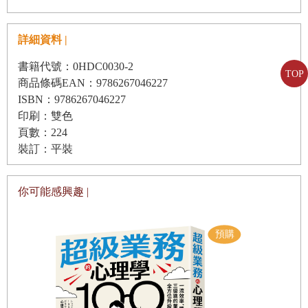
酬，可以安享人生了。投資需要靠複利，數學的專有名詞是
幫自己設定具體目標
等比級數，最重要的就是「時間」這個參數。大家都知道股
量化預計花費，算出退休時間
詳細資料 |
神巴菲特超有錢，卻很少人注意到巴爺爺認真的投資了80
退休是為自己而活的第二人生
年。
書籍代號：0HDC0030-2
TOP
制定訂財富自由
4
個階段
商品條碼EAN：9786267046227
ISBN：9786267046227
餵養核心資產，啟動滾雪球計畫
很多人沒有耐心等待數十年，急著要賺大錢買房、買車、財
印刷：雙色
頁數：224
務自由，但是你知道嗎？投資股票最大的盲點是自己，會被
▌拒當韭菜篇
裝訂：平裝
貪婪、恐慌等情緒所誤導，讓你太過於近視短利，只顧著短
Part3
韭菜的悔悟，那些年我們曾犯的錯
線進出、當沖，反而看不到長遠的投資規劃。2021年上半年
你可能感興趣 |
1.
你正在
「慢性變窮」嗎？
的航運股普遍被視為送分題，買進的都是笑呵呵，但是你知
道當沖賺價差是「零和遊戲」嗎？如果大家都賺錢那麼是誰
2.
盲目投資會讓你變得更窮
在賠錢呢？下半年馬上豬羊變色，買進的都賠錢了！
3.
到底什麼是韭菜？
4.
衝動性購買，凡事買買買
曾經有記者問巴爺爺，說他投資的可口可樂、蘋果電腦……
5.
不要聽一隻小鳥告訴我
都是耳熟能詳的股票，為什麼就只有他最有錢？巴爺爺語重