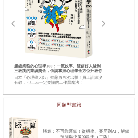
6.
別再把錢丟進垃圾桶
心長的說道「因為大家都不想要慢慢的變有錢」。投資股票
7.
不要無意識浪費金錢
的概念其實很簡單，買進好公司、股利持續買回、長期持
路
8.
無法分辨想要還是必要
有，最大的重點在於「好股票」。
9.
歷史總是驚人的相似
好股票要如何定義呢？答案就是「長期飯票」這4個字。拿
10.
認為自己永遠是對的！
我自己來舉例好了，我以前是收入很穩定的公務員，也乖乖
你的人生需要
相的商業洞察
超級業務的心理學100：一流效率、雙倍好人緣到
的把薪水拿回去養家，我就是家庭的「長期飯票」。同樣
自己！
三級跳的業績獎金，低調掌握心理學全方位升級你
Part4
開源節流基本功，幫錢包好好抓漏
\\超過 30,
的競爭力
的商學院教
地，如果有一家公司的獲利很穩定，也穩定的配發股利，那
日本「心理學大師」齊藤勇再次出擊！員工訓練沒
記帳就等於逼自己省錢？
有教， 但上班一定要懂的工作黑魔法！
麼它不就是投資人的長期飯票嗎？
察覺自己使用金錢的方式和習慣
提高每月的存款金額
| 同類型書籍 |
投資股票的目的在哪裡？我覺得是「財務自由」，讓你可以
理財前，一定要先理債
不再為五斗米折腰，開開心心的完成自己的夢想，過好跟過
理財之道，不外乎開源節流
滿自己想要的人生。其實人的一生不一定需要很多錢，先不
負債人生變成人生贏家
勝算：不再靠運氣！從機率、賽局到AI，解鎖
要好高騖遠想像幾億的身家了，只要每個月增加幾萬的股利
預測與決策的科學（二版）