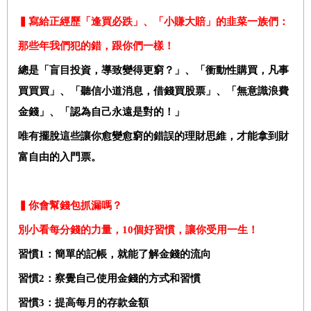
▍寫給正經歷「逢買必跌」、「小賺大賠」的韭菜一族們：
那些年我們犯的錯，跟你們一樣！
總是「盲目投資，導致變得更窮？」、「衝動性購買，凡事
買買買」、「聽信小道消息，借錢買股票」、「無意識浪費
金錢」、「認為自己永遠是對的！」
唯有擺脫這些讓你愈變愈窮的錯誤的理財思維，才能拿到財
富自由的入門票。
▍你會幫錢包抓漏嗎？
別小看每分錢的力量，10個好習慣，讓你受用一生！
習慣1：簡單的記帳，就能了解金錢的流向
習慣2：察覺自己使用金錢的方式和習慣
習慣3：提高每月的存款金額