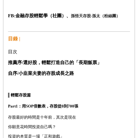
FB:
金融存股輕鬆學（社團）、
孫悟天存股
-
孫太（粉絲團）
目錄 |
目次
推薦序/選好股，輕鬆打造自己的「長期飯票」
自序/
小韭菜夫妻的存股成長之路
▌
輕鬆存股篇
Part1
：用
SOP
倍數表，存股從
0
到
700
張
存股最好的時間是十年前，其次是現在
你願意花時間投資自己嗎？
投資的本質是一場「正和遊戲」