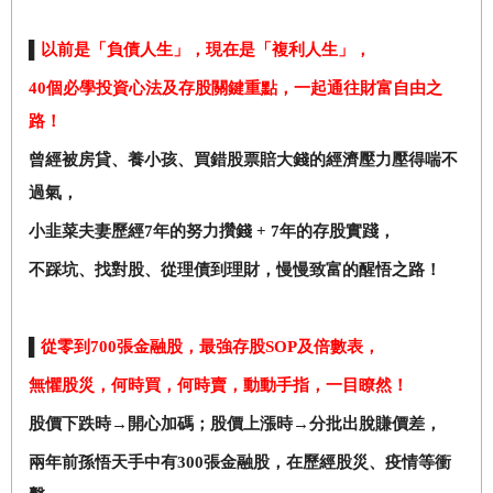
▌
以前是「負債人生」，現在是「複利人生」，
40
個必學投資心法及存股關鍵重點，一起通往財富自由之
路！
曾經被房貸、養小孩、買錯股票賠大錢的經濟壓力壓得喘不
過氣，
小韭菜夫妻歷經7年的努力攢錢 + 7年的存股實踐，
不踩坑、找對股、從理債到理財，慢慢致富的醒悟之路！
▌
從零到700張金融股，最強存股SOP及倍數表，
無懼股災，何時買，何時賣，動動手指，一目瞭然！
股價下跌時→開心加碼；股價上漲時→分批出脫賺價差，
兩年前孫悟天手中有300張金融股，在歷經股災、疫情等衝