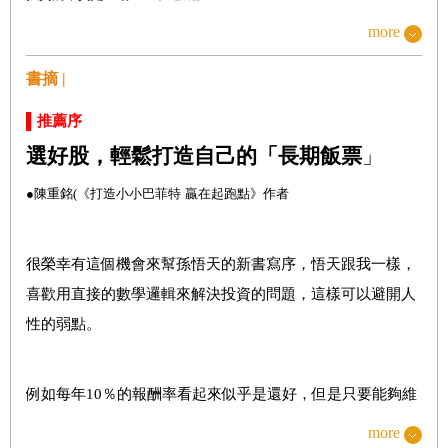
選股如找結婚伴侶
more
「學習理財」
必經的
4
個階段
書摘 |
股票投資成功所必需的素質
失敗是投資必經過程
▌推薦序
別落入經驗陷阱
選好股，輕鬆打造自己的「長期飯票
」
資產、負債，傻傻分不清楚
●
陳重銘
(
《打造小小巴菲特
贏在起跑點》作者
掌握市場週期，等待好球用力揮棒
很榮幸有這個機會來幫孫悟天的新書寫序，悟天跟我一樣，
Part2
：存股
6
年穩賺股息，提前財務自由
喜歡用直接的數學邏輯來解決投資的問題，這樣可以避開人
挑戰自己，打破舒適圈
性的弱點。
理性判斷「價值」，不被「價格」所蒙蔽
存股倍數表的精神
例如每年10％的報酬率看起來似乎是還好，但是只要能夠維
以殖利率選股有盲點
持30年，100萬就會累積成1745萬，每年賺取174.5萬的報
more
比較好「估值」的股票，有幾個特性？