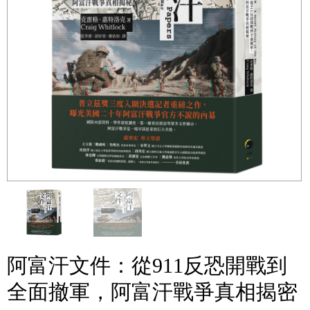
阿富汗文件：從911反恐開戰到
全面撤軍，阿富汗戰爭真相揭密