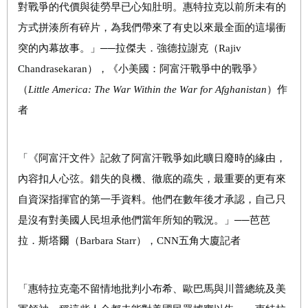
對戰爭的代價與徒勞早已心知肚明。惠特拉克以前所未有的
方式拼湊所有碎片，為我們帶來了有史以來最全面的這場衝
突的內幕故事。」──拉傑夫
．強德拉謝克
（Rajiv
Chandrasekaran），《小美國：阿富汗戰爭中的戰爭》
（
Little America: The War Within the War for Afghanistan
）作
者
「《阿富汗文件》記敘了阿富汗戰爭如此曠日廢時的緣由，
內容扣人心弦。錯失的良機、徹底的疏失，最重要的更有來
自資深指揮官的第一手資料。他們在數年後才承認，自己只
是沒有對美國人民坦承他們當年所知的戰況。」──芭芭
拉
．
斯塔爾（Barbara Starr），CNN五角大廈記者
「惠特拉克毫不留情地批判小布希、歐巴馬與川普總統及美