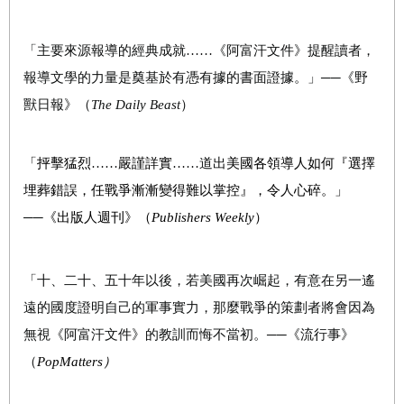
「主要來源報導的經典成就……《阿富汗文件》提醒讀者，
報導文學的力量是奠基於有憑有據的書面證據。」──《野
獸日報》（
The Daily Beast
）
「抨擊猛烈
……
嚴謹詳實
……道出
美國各領導人如何『選擇
埋葬錯誤，任戰爭漸漸變得難以掌控』，令人心碎。」
──
《出版人週刊》（
Publishers Weekly
）
「十、二十、五十年以後，若美國再次崛起，有意在另一遙
遠的國度證明自己的軍事實力，那麼戰爭的策劃者將會因為
無視《阿富汗文件》的教訓而悔不當初。
──
《流行事》
（
PopMatters
）