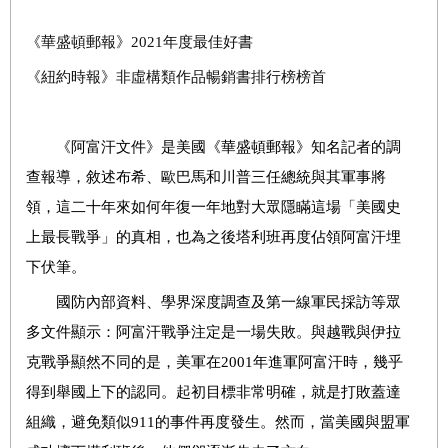
《華盛頓郵報》
2021
年度最佳好書
《紐約時報》非虛構類作品暢銷書排行榜榜首
《阿富汗文件》是美國《華盛頓郵報》知名記者的調
查報導，敘述布希、歐巴馬和川普三任總統與其軍事將
領，這二十年來如何年復一年地對大眾隱瞞這場「美國史
上最長戰爭」的真相，也為之後塔利班再度佔領阿富汗埋
下伏筆。
國防內部資料、學界深度調查及第一線軍民採訪等眾
多文件顯示：阿富汗戰爭注定是一場失敗。與越戰與伊拉
克戰爭顯然不同的是，美軍在2001年進軍阿富汗時，幾乎
得到舉國上下的認同。起初目標非常明確，就是打敗蓋達
組織，避免類似911的事件再度發生。然而，當美國與盟軍