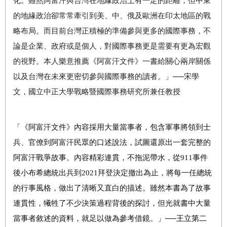
化。雖然阿富汗與台灣在地緣政治上有一定的距離，但中東
的地緣政治卻常常牽引到美、中、俄及歐洲在印太地區的戰
略布局。而目前台灣正積極的準備參與更多的國際事務，不
論是企業、政府或是個人，對國際事務更是需要有更為宏觀
的視野。本人樂意推薦
《阿富汗文件》一書給關心兩岸關係
以及台灣在未來更密切參與國際事務的讀者。」
──
宋學
文，國立中正大學戰略暨國際事務研究所兼任教授
「《阿富汗文件》內容採用大量當事者，包含軍事將領到士
兵、官僚到阿富汗民眾的口述說法，試圖還原出一套完整的
阿富汗戰爭故事。內容精彩連貫，不拖泥帶水，從
911
事件
後小布希總統出兵到
2021
拜登決定撤出為止，將每一任總統
的行事風格
，做出了
清晰又直白的描述。雖然本書為了故事
連貫性，犧牲了不少決策過程背後的探討，但光就書中大量
當事者敘述的資料，就足以做為參考借鏡。」
──
王立第二