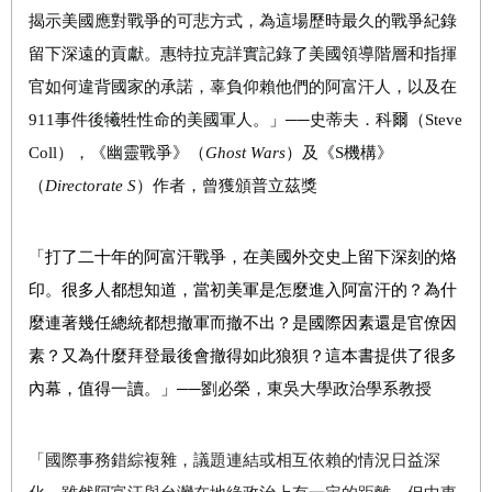
揭示美國應對戰爭的可悲方式，為這場歷時最久的戰爭紀錄
留下深遠的貢獻。惠特拉克詳實記錄了美國領導階層和指揮
官如何違背國家的承諾，辜負仰賴他們的阿富汗人，以及在
911事件後犧牲性命的美國軍人。」──史蒂夫
．
科爾（Steve
Coll），《幽靈戰爭》（
Ghost Wars
）及《S機構》
（
Directorate S
）作者，曾獲頒普立茲獎
「打了二十年的阿富汗戰爭，在美國外交史上留下深刻的烙
印。很多人都想知道，當初美軍是怎麼進入阿富汗的？為什
麼連著幾任總統都想撤軍而撤不出？是國際因素還是官僚因
素？又為什麼拜登最後會撤得如此狼狽？這本書提供了很多
內幕，值得一讀。」
──
劉必榮，東吳大學政治學系教授
「國際事務錯綜複雜，議題連結或相互依賴的情況日益深