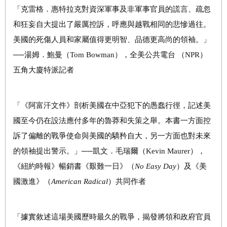
「克雷格．惠特拉克對資深軍事及非軍事官員的謊言、疏忽
和狂妄自大提出了嚴厲控訴，呼應與越戰相同的悲慘過往。
美國的死傷人員和家屬值得更明智、品德更高尚的領袖。」
──湯姆．鮑曼（Tom Bowman），全美公共電台 （NPR）
五角大廈特派記者
「《阿富汗文件》剖析美國在中亞犯下的愚蠢行徑，記述美
國至今仍在設法應付多年的魯莽和失策之舉。本書一方面控
訴了偏離的戰爭使命與美國的驕矜自大，另一方面也對未來
的領袖提出警示。」──凱文
．
毛瑞爾（Kevin Maurer），
《紐約時報》暢銷書《艱難一日》（
No Easy Day
）及《美
國激進》（
American Radical
）共同作者
「據實敘述這場美國歷時最久的戰爭，揭發將領和政府官員