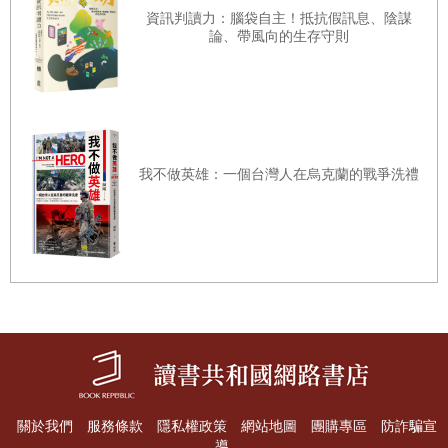
資訊判讀力：腦袋自主！抵抗假訊息、陰謀
現實中全然站不住腳的一廂情願。
論、帶風向的生存守則
歐巴馬總統曾誓言要終結戰爭，讓所有的軍人回家，但直到
他的第二任期即將於二○一六年結束前，他都沒能辦到。美
國人民已厭倦永無止盡的海外衝突。原本的理念幻滅之後，
我不做英雄：一個台灣人在烏克蘭的戰爭洗禮
許多人也開始不再關注。
那時我擔任《華盛頓郵報》的路線記者已將近七年，主要負
責五角大廈和美國軍方的相關報導。我見證了四任不同的國
防部長、五位戰爭指揮官，也曾與資深軍官一同前往阿富汗
和周圍區域出席各種場合。在那之前，我有六年的時間都在
《華盛頓郵報》擔任特派記者，負責報導海外新聞，撰寫內
容包含蓋達組織和其位於阿富汗、巴基斯坦、中東、北非和
歐洲的分支。
關於我們
服務條款
隱私權政策
網站地圖
團購專區
防詐騙宣
我和許多記者一樣，都清楚阿富汗相當混亂。美國軍方總稱
導