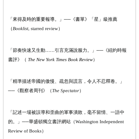
「來得及時的重要報導。」
──《
書單》
「星」級推薦
（
Booklist
,
starred review
）
「節奏快速又生動……引言充滿說服力。」──《紐約時報
書評》（
The New York Times Book Review
）
「精準描述帝國的傲慢、疏忽與謊言，令人不忍釋卷。」
──《觀察者周刊》（
The Spectator
）
「記述一場被誤導和歪曲的軍事潰敗，毫不留情、一語中
的。」──華盛頓獨立書評網站（Washington Independent
Review of Books）