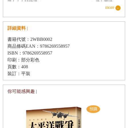
第十一章 鴉片戰役
司七十七號班機（American Airlines Flight 77）撞向西牆，
more
造成一百八十九人死亡起，這棟建築仍然瀰漫著濃煙和燃油
的味道。國防部長回答時引用了英國首相邱吉爾的話：「在
【第四部分】歐巴馬好高騖遠，二○○九至二○一○年
詳細資料 |
戰爭時期，真相無比珍貴，總需要謊言的貼身守護。」倫斯
第十二章 加倍投入
斐提及二戰時期同盟國在諾曼第登陸前發起的「保鏢行動」
書籍代號：2WBB0002
第十三章 「吞噬金錢的無底黑洞」
（Operation Bodyguard），這場假情報運動的目的在於混淆
商品條碼EAN：9786269558957
第十四章 化友為敵
ISBN：9786269558957
德軍視聽，使之無法掌握一九四四年敵軍入侵西歐的時間和
印刷：部分彩色
第十五章 貪腐之城
地點。
頁數：408
倫斯斐的態度似乎是打算合理化在戰時散布假消息的行為，
裝訂：平裝
但他話鋒一轉，堅稱自己永遠不會做出這種事：「我對這個
【第五部分】土崩瓦解 徹底崩潰，二○一一至二○一六年
問題的答案是『不會』，也無法想像在什麼情況下需要撒
你可能感興趣 |
第十六章 與真相交戰
謊」。他表示：「我不記得曾經對媒體說過謊，也沒有說謊
第十六章 與真相交戰
的打算，我好像也沒有理由這麼做。要讓自己免於落入一定
第十七章 內憂外患
得撒謊的境地，方法有很多。我就是不說謊。」
第十八章 大騙局
接著倫斯斐被問及國防部的其他官員是否也抱持相同態度，