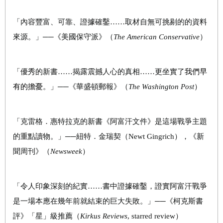
「內容豐富、可靠、證據確鑿……取材自無可挑剔的的資料
來源。」──《美國保守派》（
The American Conservative
）
「優秀的新書……揭露震撼人心的真相……更坐實了
我們早
有的擔憂
。」──《華盛頓郵報》（
The Washington Post
）
「克雷格．惠特拉克的新書《阿富汗文件》是這場戰爭主題
的重點讀物。」──紐特
．金瑞契（Newt Gingrich）
，《新
聞周刊》（
Newsweek
）
「令人印象深刻的紀實……書中證據確鑿，證實阿富汗戰爭
是一場本應在幾年前就結束的巨大失敗。」──《柯克斯書
評》「星」級推薦（
Kirkus Reviews
, starred review）