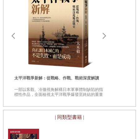
他頓了頓，露出一抹微笑。
【第六部分】僵局，二○一七至二○二一年
「你是在開玩笑吧，」他說。
第十九章 川普登場
五角大廈的記者群都笑了。倫斯斐就是這樣：機伶、堅強、
第二十章 毒梟大國
不必事先備好講稿、總能令人卸下防備。他曾是普林斯頓大
遠野物語：
學的明星摔角選手，總是不缺脫身的妙計。
第二十一章 與塔利班對談
——日本民
十二天後，二○○一年十月七日，美軍開始轟炸阿富汗，沒人
「鄉土」的
料得到這場戰爭會演變成美國史上最曠日持久的戰爭，比第
資料來源說明
時
一次世界大戰、第二次世界大戰和越戰的總和都還要持久。
太平洋戰爭新解：從戰略、作戰、戰術深度解讀
參考書目
是
與越戰或二○○三年於伊拉克爆發的戰爭不同，對阿富汗採取
一部以客觀、冷徹視角解構日本軍事體制缺陷的指
巔
標性作品，全面檢視太平洋戰爭爆發至終結的重量
軍事行動的決策幾乎獲得一致的公眾支持。美國民眾對蓋達
級著作
組織毀滅性的恐怖攻擊感到震驚又憤怒，他們希望領導者能
夠保家衛國，展現出與當年反擊日軍轟炸珍珠港相同的決
| 同類型書籍 |
心。在911事件發生後三天內，國會就通過立法，授權小布
希政府向蓋達組織或任何包庇蓋達組織的國家開戰。