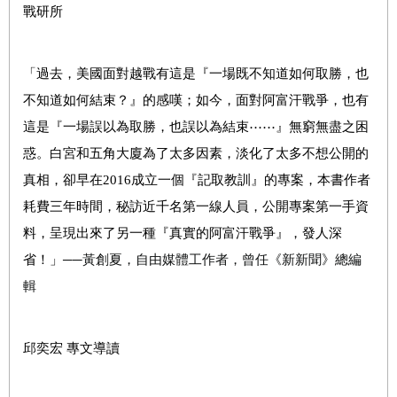
戰研所
「過去，美國面對越戰有這是『一場既不知道如何取勝，也
不知道如何結束？』的感嘆；如今，面對阿富汗戰爭，也有
這是『一場誤以為取勝，也誤以為結束
⋯⋯
』無窮無盡之困
惑。白宮和五角大廈為了太多因素，淡化了太多不想公開的
真相，卻早在
2016
成立一個『記取教訓』的專案，本書作者
耗費三年時間，秘訪近千名第一線人員，公開專案第一手資
料，呈現出來了另一種『真實的阿富汗戰爭』，發人深
省！」
──黃創夏，自由媒體工作者，曾任《新新聞》總編
輯
邱奕宏 專文導讀