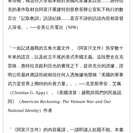
軍領袖，稱這些人全都未能對美國民眾據實以告……惠特拉
克的著作取材自阿富汗重建特別督察長辦公室私下執行的數
百次『記取教訓』訪談紀錄……直言不諱的訪談內容相當發
人深省。」──全美公共電台（NPR）
「一如記述越戰的五角大廈文件，《阿富汗文件》拆穿數十
年來的謊言，以及屹立不搖的美式帝國主義。這段歷史在克
雷格．惠特拉克銳利目光的審視之下，提供充分的證據，證
明公民最終應該拒絕相信任何人憑無據地聲稱『美國的軍事
武力是世界上獨特的向善力量』。」──克里斯蒂安
．艾
佩
（Christian G. Appy），《美國清算：越戰與我們的民族認
同》（
American Reckoning: The Vietnam War and Our
National Identity
）作者
「《阿富汗文件》的內容嚴謹，一讀即讓人欲罷不能。本書