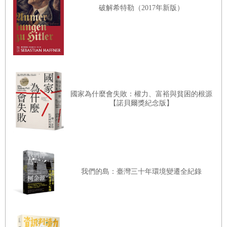
破解希特勒（2017年新版）
北大西洋公約組織（NATO）也首次援引第五條，表示組織
承諾會集體捍衛任何受到攻擊的成員國。聯合國安理會一致
譴責這次「駭人聽聞的恐怖攻擊」，呼籲各國將始作俑者繩
之以法。甚至連美國的敵對勢力也都聲援美方，伊朗有數千
人參加燭光守夜活動，強硬派人士更於二十二年來第一次沒
有在每週祈禱中高喊「美國去死」。
國家為什麼會失敗：權力、富裕與貧困的根源
美國官方有了如此強大的後盾，也不必為了合理化戰爭而說
【諾貝爾獎紀念版】
謊或編造消息。然而白宮、五角大廈和國務院的領導者很快
就開始給出不實保證，掩蓋戰場上的敗退。隨著年月的流
逝，這種矯飾變得更加根深蒂固。軍事指揮官和外交官更難
以承認錯誤，難以在公開場合中清楚、誠實地的評估局勢。
我們的島：臺灣三十年環境變遷全紀錄
沒人願意承認起初合理發動的戰爭會淪為挫敗。一場所有人
心照不宣、為掩蓋真相的陰謀從華盛頓蔓延至喀布爾。疏忽
難以避免地成為騙局，最終迎來徹底的荒謬。美國政府曾分
別在二○○三和二○一四年兩度宣布戰爭結束，然而卻只是在