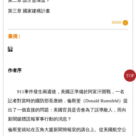
第二章 誰才是壞蛋？
第三章 國家建構計畫
more
【第二部分】橫生枝節，二○○一至二○○二年
書摘 |
第四章 阿富汗屈居次位
序
第五章 從灰燼中重振軍隊
第六章 笨蛋都能讀懂的伊斯蘭指南
作者序
第七章 雙邊下注
TOP
911事件發生兩週後，美國正準備於阿富汗開戰，一名
【第三部分】塔利班歸來，二○○六至二○○八年
記者對當時的國防部長唐納．倫斯斐（Donald Rumsfeld）提
第八章 謊言與宣傳
出了一個直接的問題：美國官員是否會為了誤導敵人，而向
第九章 顛三倒四的戰略
新聞媒體謊報軍事行動的消息？
第十章 軍閥
倫斯斐就站在五角大廈新聞簡報室的講台上。從美國航空公