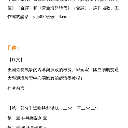
值》（合譯）和《黃金海盜時代》（合譯）。譯作賜教、工
作邀約請洽：yiju830@gmail.com
目錄 |
【序文】
美國最長戰爭的內幕與潰敗的根源／邱奕宏（國立陽明交通
大學通識教育中心國際政治經濟學教授）
作者前言
【第一部分】誤嚐勝利滋味，二○○一至二○○二年
第一章 任務雜亂無章