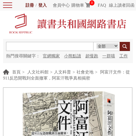
0
註冊
/
登入
會員中心
購物車
FAQ
線上讀者回函
熱門搜尋關鍵字：
官網獨家
小熊點讀
超慢跑
一群喵
工作
細胞
海洋圖書館
紅花
首頁
>
人文社科館
>
人文科普
>
社會史地
>
阿富汗文件：從
911反恐開戰到全面撤軍，阿富汗戰爭真相揭密