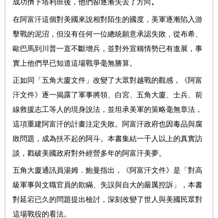
成功擠下塔利班後，他們卻逐漸失去了方向
。
在阿富汗這個對美國來說相對陌生的國度，美軍逐漸陷入游
擊戰的泥沼，但沒有任何一位總統願意承認失敗，從布希、
歐巴馬到川普一直不斷增兵，並對外宣稱情勢已有進展，事
實上他們早已知道這場戰爭毫無勝算。
正如同「五角大廈文件」改變了大眾對越戰的觀感，《阿富
汗文件》逐一揭露了軍事將領、白宮、五角大廈、士兵、前
線救援志工等人的現身說法，並坦承美軍的策略毫無章法，
這項重建阿富汗的計畫注定失敗。阿富汗政府也因毒品與腐
敗問題，成為扶不起的阿斗。本書集結一千人以上的真實訪
談，戳破美國政府對外經營多年的阿富汗美夢。
五角大廈通訊員湯姆．鮑曼指出，《阿富汗文件》是「對高
級軍事與文職官員的欺瞞、失誤與自大的嚴厲控訴」，本書
對延宕已久的問題提出檢討，深刻改變了世人與美國民眾對
這場戰役的看法。