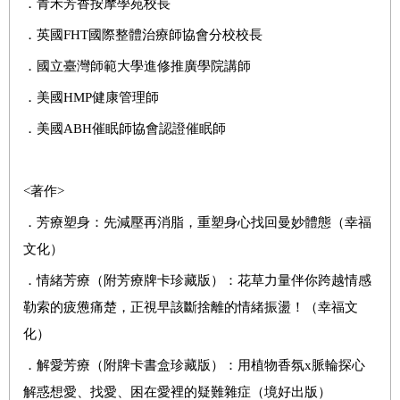
．青禾芳香按摩學苑校長
．英國FHT國際整體治療師協會分校校長
．國立臺灣師範大學進修推廣學院講師
．美國HMP健康管理師
．美國ABH催眠師協會認證催眠師
<
著作>
．芳療塑身：先減壓再消脂，重塑身心找回曼妙體態（幸福
文化）
．情緒芳療（附芳療牌卡珍藏版）：花草力量伴你跨越情感
勒索的疲憊痛楚，正視早該斷捨離的情緒振盪！（幸福文
化）
．解愛芳療（附牌卡書盒珍藏版）：用植物香氛x脈輪探心
解惑想愛、找愛、困在愛裡的疑難雜症（境好出版）