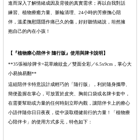
進而深入了解情緒成因及背後的真實需求；再以自我對話
練習、植物療癒力量、脈輪清理、24小時的芳療撫心陪
伴，溫柔撫慰隱隱作痛已久的傷，好好聽情緒說，坦然擁
抱自己的內在小孩！
【『植物療心陪伴卡 隨行版』使用與牌卡說明】
**35
張袖珍牌卡+花草繪紋盒／雙面全彩／6.5x9cm，掌心大
小易抽易翻**
這組陪伴卡特意設計成輕巧的「隨行版」，利於隨身攜帶、
簡便盈握在掌心，可放置於皮夾、胸前口袋或名牌卡套中，
在需要幫助或力量的任何時刻立即內觀，讓陪伴卡上的療心
小語伴隨你日日夜夜，從中汲取穩健前行的力量！「植物療
心陪伴卡」的使用方式多元，特色如下：