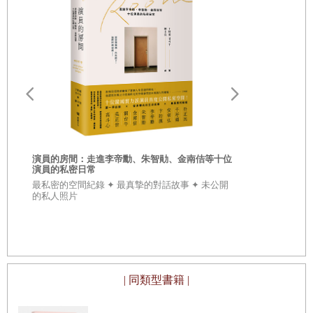
釋放情緒的療方──紮根．冥想
奧地利奶奶
Chapter3
怒的情緒
子、給妳、
奧地利奶奶
憤怒的樣貌
對於怒，如何聽它說、擁抱它？
面對憤怒－活化性輪的精油植物
．玫瑰草
演員的房間：走進李帝勳、朱智勛、金南佶等十位
演員的私密日常
．玫瑰天竺葵
最私密的空間紀錄 ✦ 最真摯的對話故事 ✦ 未公開
、
的私人照片
年
．快樂鼠尾草
柔
的
．貞潔樹（貞潔莓）
．依蘭
| 同類型書籍 |
性輪療癒配方及使用方式．
生活隨香應用──香草束、增添香氣的驅蟲植栽