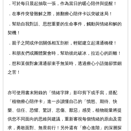
．可於每日晨起抽取一張，作為當日的暖心陪伴與提醒！
．在事件突發難解之際，掀翻療心陪伴卡以突破迷局！
．幫助自我對話、思想重要的生命事件，觸動與情緒和解的
契機！
．親子之間或伴侶關係相互剖析，輕鬆建立起溝通橋樑！
．和朋友們或團體聚會時，幫助彼此破冰，拉近心的距離！
．想和某個對象溝通卻束手無策時，透過療心小語拋卻禁錮
之苦！
亦可使用書末附錄的「情緒字牌」影印剪下或手寫，搭配
「植物療心陪伴卡」進一步讀懂自己的「憤怒、期待、快
樂、信任、恐懼、驚訝、悲傷、厭惡」感受，植物能量將提
供您不同面向的思維與建議，重新審視每個情緒的原由及需
求，勇敢面對、無畏前行！另外還有「療心進階」的深層探