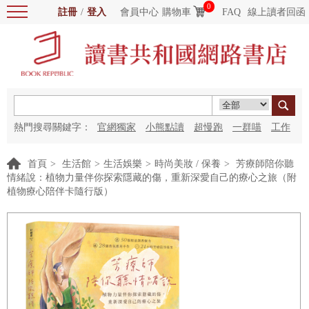
0
註冊
/
登入
會員中心
購物車
FAQ
線上讀者回函
熱門搜尋關鍵字：
官網獨家
小熊點讀
超慢跑
一群喵
工作
細胞
海洋圖書館
紅花
首頁
>
生活館
>
生活娛樂
>
時尚美妝 / 保養
>
芳療師陪你聽
情緒說：植物力量伴你探索隱藏的傷，重新深愛自己的療心之旅（附
植物療心陪伴卡隨行版）