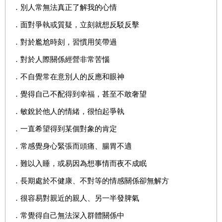
．別人常無法真正了解我的心情
．面對爭執或質疑，立刻就想反駁反擊
．對於尷尬時刻，習慣用笑帶過
．對於人際關係經營非常苦惱
．不自覺常在意別人的反應和眼神
．覺得自己不配得到幸福，甚至不敢奢望
．敏銳於他人的情緒，很怕起爭執
．一直希望得到某個對象的肯定
．常感覺身心緊張而頭痛、腸胃不適
．難以入睡，或易因為想事情而夜不成眠
．長期處於不健康、不對等的情感關係卻無解方
．很容易對親近的親人、另一半發脾氣
．常覺得自己無法深入群體關係中