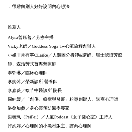
．很難向別人好好說明內心想法
推薦人
Alysa
曾鈺善／芳療主播
Vicky老師／Goddess Yoga Tw心流旅程創辦人
小姐非常有事CLaiRe／人類圖分析師&講師、瑞士認證芳療
師、森活芳式首席芳療師
李郁琳／臨床心理師
李婉萍／榮新診所 營養師
李嘉菱／馥芊中醫診所 院長
周純媛／「創傷、療癒與發展」粉專創辦人、諮商心理師
洛桑加參／身心靈預防醫學專家
梁毓珮（PeiPei）／人氣Podcast《女子健心室》主持人
許妮婷／心理師的小漁村版主、諮商心理師