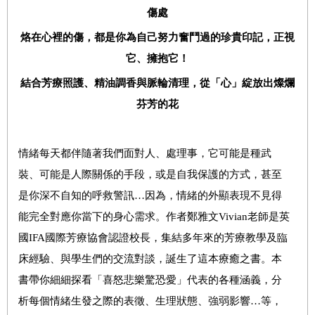
傷處
烙在心裡的傷，都是你為自己努力奮鬥過的珍貴印記，正視
它、擁抱它！
結合芳療照護、精油調香與脈輪清理，從「心」綻放出燦爛
芬芳的花
情緒每天都伴隨著我們面對人、處理事，它可能是種武
裝、可能是人際關係的手段，或是自我保護的方式，甚至
是你深不自知的呼救警訊…因為，情緒的外顯表現不見得
能完全對應你當下的身心需求。作者鄭雅文Vivian老師是
英
國IFA國際芳療協會認證校長，集結多年來的芳療教學及臨
床經驗、與學生們的交流對談，誕生了
這本療癒之書。本
書帶你細細探看「喜怒悲樂驚恐愛」代表的各種涵義，分
析每個情緒生發之際的表徵、生理狀態、強弱影響…等，