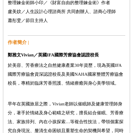
整理鍊金術師小印／《財富自由的整理鍊金術》作者
盧美妏／人生設計心理諮商所 共同創辦人、諮商心理師
蕭彤雯／節目主持人
作者簡介 |
鄭雅文Vivian／英國IFA國際芳療協會認證校長
於美容、芳香療法之自然健康產業30年資歷，現為英國IFA
國際芳療協會資深認證校長及美國NAHA國家整體芳療協會
校長，專精於臨床芳香照護、情緒療癒與身心美學領域。
早年在英國旅居之際，Vivian老師以催眠師及健康管理師身
分，著手於情緒及身心範疇之研究，擅長結合催眠、芳香療
法、家族排列、內在小孩探索…等複合性技法，帶領個案探
究自身現況、釐清生命困頓且重塑生命的契機與希望，同時