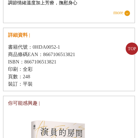
調節情緒溫度加上芳療，撫慰身心
more
Chapter2
喜的情緒
詳細資料 |
喜的樣貌
對於喜，如何聽它說、享受它？
書籍代號：0HDA0052-1
TOP
商品條碼EAN：8667106513821
讓生命喜悅－活化海底輪的精油植物
ISBN：8667106513821
．廣藿香
印刷：全彩
頁數：248
．岩蘭草
裝訂：平裝
．花梨木
．肉豆蔻
你可能感興趣 |
．岩玫瑰
海底輪療癒配方及使用方式
生活隨香應用──飲食烹調