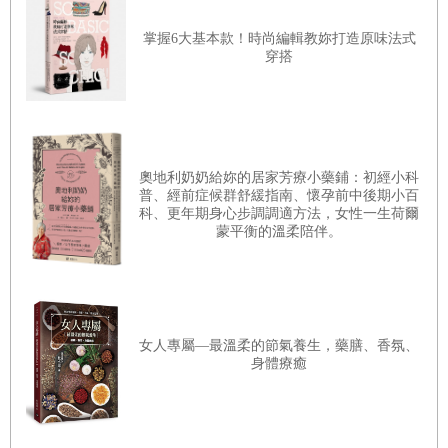
釋放情緒的療方──自由書寫練習
掌握6大基本款！時尚編輯教妳打造原味法式
穿搭
Chapter4
悲的情緒
悲傷的樣貌
對於悲傷，如何聽它說？
奧地利奶奶給妳的居家芳療小藥鋪：初經小科
普、經前症候群舒緩指南、懷孕前中後期小百
面對悲傷－活化胃輪的精油植物
科、更年期身心步調調適方法，女性一生荷爾
蒙平衡的溫柔陪伴。
．甜橙
．純正薰衣草
．山雞椒
．甜茴香
女人專屬—最溫柔的節氣養生，藥膳、香氛、
身體療癒
．黑胡椒
胃輪療癒配方及使用方式
生活隨香應用──從烹調到飲品使用