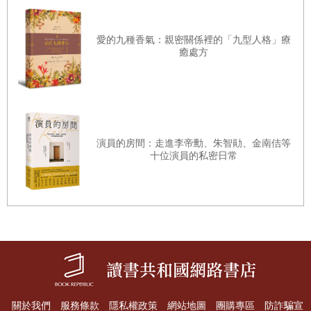
釋放情緒的療方──撫觸按摩
愛的九種香氣：親密關係裡的「九型人格」療
癒處方
Chapter5
樂的情緒
樂的樣貌
對於樂，如何聽它說、享受它？
面對快樂－活化心輪的精油植物
演員的房間：走進李帝勳、朱智勛、金南佶等
十位演員的私密日常
．橙花
．大馬士革玫瑰
．乳香
．羅馬洋甘菊
．義大利永久花
心輪療癒配方及使用方式
關於我們
服務條款
隱私權政策
網站地圖
團購專區
防詐騙宣