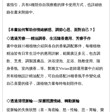
索指引，共有6種陪你自我療癒的牌卡使用方式，也詳細收
錄在書末附錄中。
【本書如何幫助你情緒解惑、調節心思、面對自己？】
◇
透過芳療──精油調香、生活隨香應用、芳療手作
書中收錄35種植物介紹與各自的香氣調配夥伴，每種植物
精油皆有日常生活中的應用詳解，範圍廣泛多元，包含調
飲、烹煮、調製護膚品、沐浴浸泡、足浴、熱敷使用、隨
身香氛、室內擴香…等。鄭雅文Vivian老師運用書中介紹的
所有植物設計精油配方，可自由搭配28種香氛手作變化成
自己喜愛的樣子，讓植物力量每時每刻陪伴你。
◇
透過
清理脈輪──深層照護情緒、轉動脈輪
從脈輪的失衡狀態（喜－海底輪、怒－性輪、悲－胃輪、樂