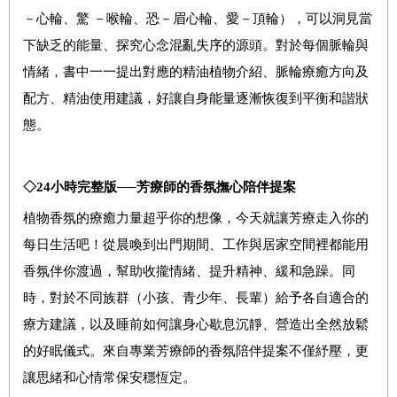
－心輪、驚 －喉輪、恐－眉心輪、愛－頂輪），可以洞見當
下缺乏的能量、探究心念混亂失序的源頭。對於每個脈輪與
情緒，書中一一提出對應的精油植物介紹、脈輪療癒方向及
配方、精油使用建議，好讓自身能量逐漸恢復到平衡和諧狀
態。
◇
24
小時完整版──芳療師的香氛撫心陪伴提案
植物香氛的療癒力量超乎你的想像，今天就讓芳療走入你的
每日生活吧！從晨喚到出門期間、工作與居家空間裡都能用
香氛伴你渡過，幫助收攏情緒、提升精神、緩和急躁。同
時，對於不同族群（小孩、青少年、長輩）給予各自適合的
療方建議，以及睡前如何讓身心歇息沉靜、營造出全然放鬆
的好眠儀式。來自專業芳療師的香氛陪伴提案不僅紓壓，更
讓思緒和心情常保安穩恆定。