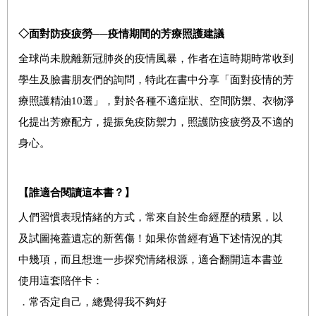
◇
面對防疫疲勞──
疫情期間的芳療照護建議
全球尚未脫離新冠肺炎的疫情風暴，作者在這時期時常收到
學生及臉書朋友們的詢問，特此在書中分享「面對疫情的芳
療照護精油10選」，對於各種不適症狀、空間防禦、衣物淨
化提出芳療配方，提振免疫防禦力，照護防疫疲勞及不適的
身心。
【誰適合閱讀這本書？】
人們習慣表現情緒的方式，常來自於生命經歷的積累，以
及試圖掩蓋遺忘的新舊傷！如果你曾經有過下述情況的其
中幾項，而且想進一步探究情緒根源，適合翻開這本書並
使用這套陪伴卡：
．常否定自己，總覺得我不夠好