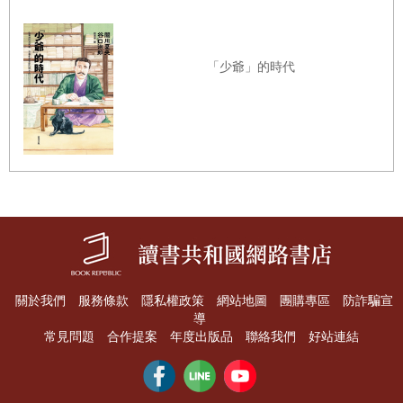
我們皆是
人世驚濤駭浪中
「少爺」的時代
向前向前划之
舟——終停泊於
舟岡山火葬場
☆波高き世を漕ぎ漕ぎて人は皆舟岡山を泊りにぞする
nami takaki / yo o kogi kogite / hito wa mina / funaoka yama o
/ tomari ni zo suru
關於我們
服務條款
隱私權政策
網站地圖
團購專區
防詐騙宣
導
［山家集：938］
常見問題
合作提案
年度出版品
聯絡我們
好站連結
我全心全意