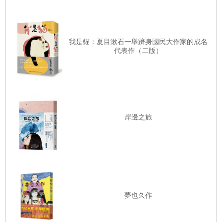
為你心亂
我是貓：夏目漱石一舉躋身國民大作家的成名
難定——戀慕你
代表作（二版）
之情千絲萬縷，
彷彿野地裡任風
擺佈的黃背草
岸邊之旅
☆一方に乱るともなき我恋や風定まらぬ野辺の苅萱
hitokata ni / midaru to mo naki / waga koi ya / kaze
sadamaranu / nobe no karu kaya
夢也久作
［山家集：849］