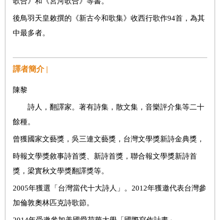
歌合》和《宮河歌合》等書。
後鳥羽天皇敕撰的《新古今和歌集》收西行歌作94首，為其
中最多者。
譯者簡介 |
陳黎
詩人，翻譯家。著有詩集，散文集，音樂評介集等二十
餘種。
曾獲國家文藝獎，吳三連文藝獎，台灣文學獎新詩金典獎，
時報文學獎敘事詩首獎、新詩首獎，聯合報文學獎新詩首
獎，梁實秋文學獎翻譯獎等。
2005年獲選「台灣當代十大詩人」。2012年獲邀代表台灣參
加倫敦奧林匹克詩歌節。
2014年受邀參加美國愛荷華大學「國際寫作計畫」。