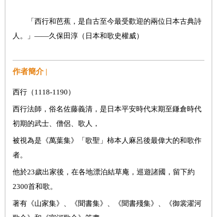
「西行和芭蕉，是自古至今最受歡迎的兩位日本古典詩
人。」——久保田淳（日本和歌史權威）
作者簡介 |
西行（1118-1190）
西行法師，俗名佐藤義清，是日本平安時代末期至鎌倉時代
初期的武士、僧侶、歌人，
被視為是《萬葉集》「歌聖」柿本人麻呂後最偉大的和歌作
者。
他於23歲出家後，在各地漂泊結草庵，巡遊諸國，留下約
2300首和歌。
著有《山家集》、《聞書集》、《聞書殘集》、《御裳濯河