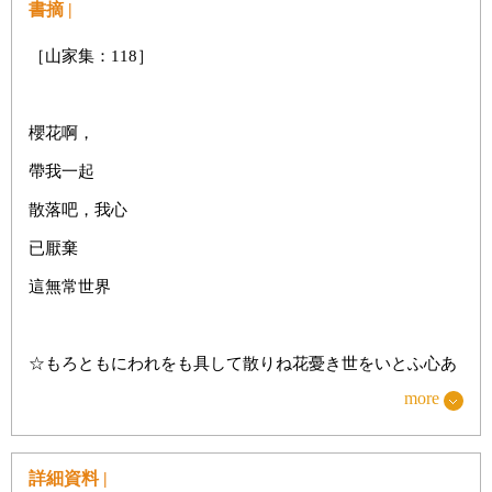
書摘 |
［山家集：118］
櫻花啊，
帶我一起
散落吧，我心
已厭棄
這無常世界
☆もろともにわれをも具して散りね花憂き世をいとふ心あ
る身ぞ
more
moro tomoni / ware o mo gushite / chirine hana / ukiyo o itou /
kokoro aru mi zo
詳細資料 |