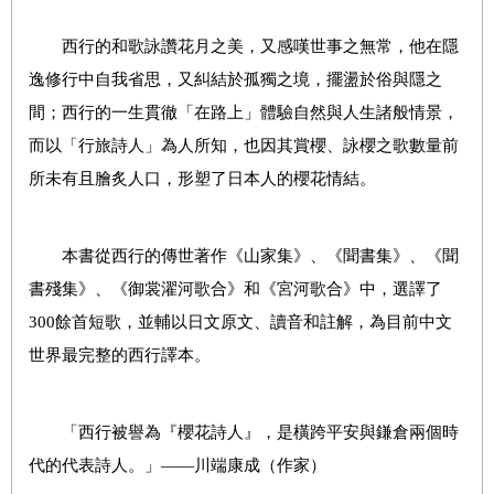
西行的和歌詠讚花月之美，又感嘆世事之無常，他在隱
逸修行中自我省思，又糾結於孤獨之境，擺盪於俗與隱之
間；西行的一生貫徹「在路上」體驗自然與人生諸般情景，
而以「行旅詩人」為人所知，也因其賞櫻、詠櫻之歌數量前
所未有且膾炙人口，形塑了日本人的櫻花情結。
本書從西行的傳世著作《山家集》、《聞書集》、《聞
書殘集》、《御裳濯河歌合》和《宮河歌合》中，選譯了
300餘首短歌，並輔以日文原文、讀音和註解，為目前中文
世界最完整的西行譯本。
「西行被譽為『櫻花詩人』，是橫跨平安與鎌倉兩個時
代的代表詩人。」——川端康成（作家）