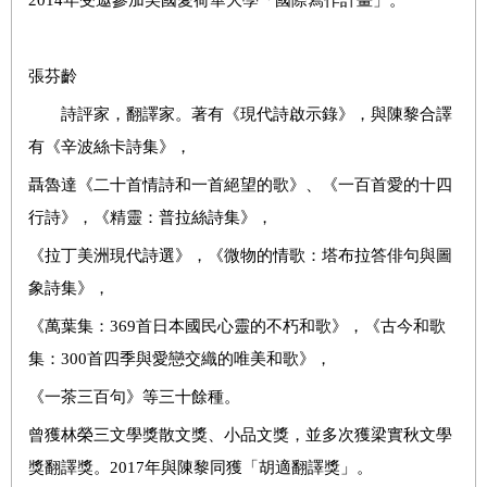
張芬齡
詩評家，翻譯家。著有《現代詩啟示錄》，與陳黎合譯
有《辛波絲卡詩集》，
聶魯達《二十首情詩和一首絕望的歌》、《一百首愛的十四
行詩》，《精靈：普拉絲詩集》，
《拉丁美洲現代詩選》，《微物的情歌：塔布拉答俳句與圖
象詩集》，
《萬葉集：369首日本國民心靈的不朽和歌》，《古今和歌
集：300首四季與愛戀交織的唯美和歌》，
《一茶三百句》等三十餘種。
曾獲林榮三文學獎散文獎、小品文獎，並多次獲梁實秋文學
獎翻譯獎。2017年與陳黎同獲「胡適翻譯獎」。