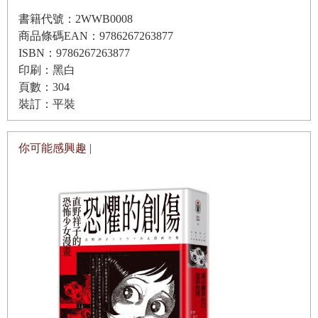
書籍代號：2WWB0008
［山家集：125］
商品條碼EAN：9786267263877
ISBN：9786267263877
印刷：黑白
旅途中倒臥在
頁數：304
裝訂：平裝
吉野山
櫻樹下過夜——
你可能感興趣 |
春風在我身上
鋪蓋了一條櫻花被……
☆木の本に旅寝をすれば吉野山花のふすまを着する春風
ko no moto ni / tabine o sureba / yoshinoyama / hana no
fusuma o / kisuru harukaze