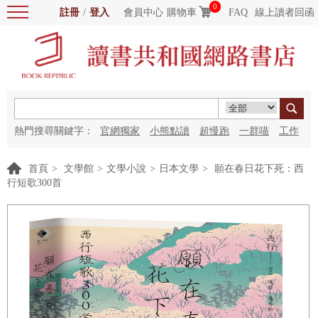
0
註冊
/
登入
會員中心
購物車
FAQ
線上讀者回函
熱門搜尋關鍵字：
官網獨家
小熊點讀
超慢跑
一群喵
工作
細胞
海洋圖書館
紅花
首頁
>
文學館
>
文學小說
>
日本文學
>
願在春日花下死：西
行短歌300首