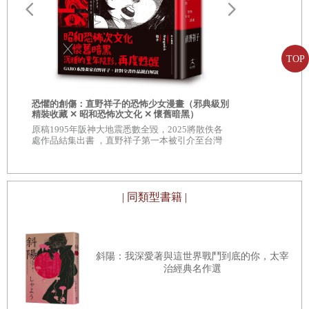
［山家集：470］
愛最後停留
籤）
即便看破紅塵者
TOP
日本暢銷14
主演電影《
也能感受
恐懼的創傷：直野祥子的恐怖少女漫畫（邪典級別
此哀愁——秋暮
精裝收藏 ✕ 昭和恐怖次文化 ✕ 懷舊暗黑）
原稿1995年阪神大地震悉數全毀，2025將散佚各
澤畔，一隻鷸鳥
處作品結集出書 ，直野祥子第一本被引介至台灣
的漫畫作品
突然飛起
| 同類型書籍 |
☆心なき身にも哀は知られけり鴫立つ沢の秋の夕暮
kokoro naki / mi ni mo aware wa / shirarekeri / shigi tatsu sawa
no / aki no yūgure
斜陽：我深愛著與這世界戰鬥到底的你，太宰
治經典名作選
［山家集：603］