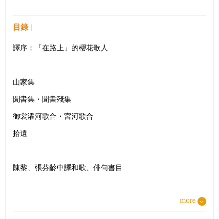
目錄 |
譯序：「在路上」的櫻花歌人
山家集
聞書集・聞書殘集
御裳濯河歌合・宮河歌合
拾遺
陳黎、張芬齡中譯和歌、俳句書目
more