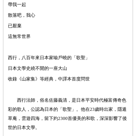
帶我一起
散落吧，我心
已厭棄
這無常世界
西行，八百年來日本家喻戶曉的「歌聖」
日本文學史繞不開的一座大山
收錄《山家集》等經典，中譯本首度問世
西行法師，俗名佐藤義清，是日本平安時代極富傳奇色
彩的歌人，公認為日本的「歌聖」。他在23歲時出家，隱遁
草庵，雲遊四海，留下約2300首優美的和歌，深深影響了後
世的日本文學。