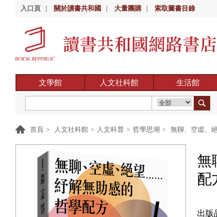
入口頁
|
關於讀書共和國
|
大量團購
|
索取圖書目錄
文學館
人文社科館
生活館
首頁
>
人文社科館
>
人文科普
>
哲學思潮
>
無聊、空虛、絕
無
配
出版