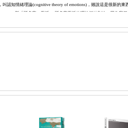
論(cognitive theory of emotions)，雖說這是很新的
toicism，新「斯多葛」學派。 斯多葛學派的理論挺特別的，因為我
認為 ，情緒之為情 緒的關鍵在於它是一種判斷。當你判斷自己遭逢
是以此 作為主張。
刻。他說情緒是我們思維或理性的「打包」(綑綁式連結)活動，是 pa
概念上分析，這隻是甚麼動物，體型有多大。你只 要見到牠的斑紋
嫉妒，原來仇殺案中，男性嫉妒作為動 機佔很高比例。他見到女性所
自己的，這非常影響 他的所謂 resources(資源)。於是情緒就
法，但我們心理學或哲學其實也有很多相近的特定名詞，其中一位心 
ore Relational Theme，意思是每種情緒都在處理一個特定 的演化危
這種 package(打包)特性，使我們很 容易忘記情緒背後包含的判