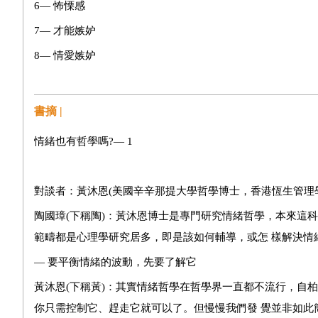
6— 怖慄感
7— 才能嫉妒
8— 情愛嫉妒
9— 依戀之愛
10— 悲傷
書摘 |
11— 無聊感
情緒也有哲學嗎?— 1
12— 羞恥感
13— 罪疚感
對談者：黃沐恩(美國辛辛那提大學哲學博士，香港恆生管理
陶國璋(下稱陶)：黃沐恩博士是專門研究情緒哲學，本來這
第二章：情緒異化現象
範疇都是心理學研究居多，即是該如何輔導，或怎 樣解決情
— 要平衡情緒的波動，先要了解它
1— 令我們無法幸福的自我偏執
黃沐恩(下稱黃)：其實情緒哲學在哲學界一直都不流行，自
2— 自戀
你只需控制它、趕走它就可以了。但慢慢我們發 覺並非如此