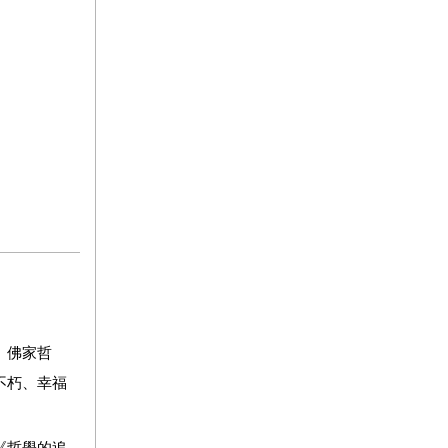
、佛家哲
不朽、幸福