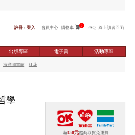
0
註冊
/
登入
會員中心
購物車
FAQ
線上讀者回函
出版專區
電子書
活動專區
海洋圖書館
紅花
哲學
350元
滿
超商取貨免運費