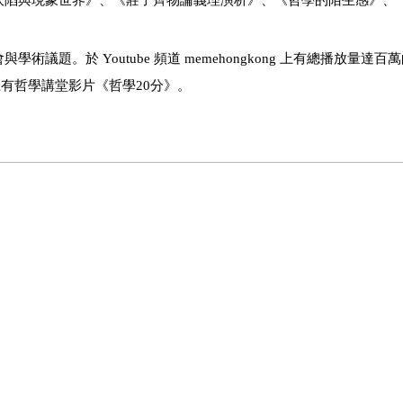
坎陷與現象世界》、《莊子齊物論義理演析》、《哲學的陌生感》、
題。於 Youtube 頻道 memehongkong 上有總播放量達百
有哲學講堂影片《哲學20分》。