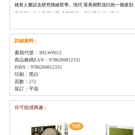
3— 自我保衛機制
就有人嘗試去研究情緒哲學。現代 英美相對流行的一個派別，叫認知情緒理
它是源自於古希臘的斯 多葛學派，所以它會叫自己做 Neo-S
4— 對抗自己
緒就是一種感 覺，或是一種身體反應之類，但斯多葛學派則
5— 怨恨的愛
會 經歷恐懼的情緒，這是斯多葛學派的核心，引申至現代也
6— 嫉妒成狂
詳細資料 |
7— 操控狂與施 / 受虐
書籍代號：3HLW0012
陶：我對這方面不太熟悉，但在網臺聽蕭若元先生提過，印象深 
8— 負罪感
商品條碼EAN：9786269812332
即綜合在一起。例如我們看見一隻老虎，你不 可能在思想或
ISBN：9786269812332
9— 憂鬱沉溺
危險的動物，你就要逃跑;這是一 種保護自己的方式。又如
印刷：黑白
時，會攻擊甚至擊殺所 謂姦夫，因為他懷疑自己孕育的下一代不是
頁數：272
裝訂：平裝
活動，即 只要見到紅杏出牆，他就會撲殺對方。
第三章：輕不著地的空虛至沉重的絕望
你可能感興趣 |
黃：其實我也很同意這種打包論，當然這是一種很實在的講
Richard Lazarus(理查.拉薩魯斯)，他把不同打包， 稱為 C
1— 絕望蔓延的時代
理生命受威脅的情況，恐懼時，自然會 作出一系列反應。但正因
2— 絕望的類型