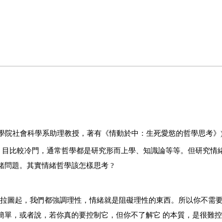
學院社會科學系助理教授，著有《情動於中：生死愛慾的哲學思考》
科 目比較冷門，通常哲學都是研究形而上學、知識論等等。但研究情
緒問題。其實情緒哲學該怎樣思考 ?
柏拉圖起，我們都強調理性，情緒就是阻礙理性的東西。所以你不需
簡單，或者說，若你真的要控制它，但你不了解它 的本質，是很難