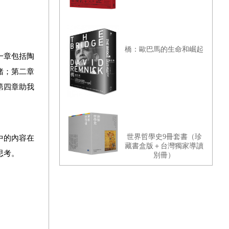
橋：歐巴馬的生命和崛起
一章包括陶
緒；第二章
第四章助我
世界哲學史9冊套書（珍
中的內容在
藏書盒版＋台灣獨家導讀
思考。
別冊）