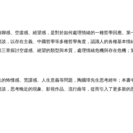
無聊感、空虛感、絕望感，是對於如何處理情緒的一種哲學回應。第
對談，以存在主義、中國哲學等多種哲學角度，認識人的各種基本情
第三章探討空虛感、絕望的類型與本質，處理情緒危機與存在危機；
及的怖慄感、荒謬感、人生意義等問題，陶國璋先生思考經年；本書
對談，思考晚近的現象、影視作品、流行曲等，從而引入了更多新的