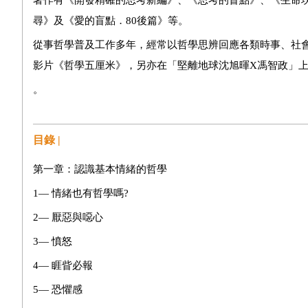
著作有《開發精確的思考新編》、《思考的盲點》、《生命
尋》及《愛的盲點．80後篇》等。
從事哲學普及工作多年，經常以哲學思辨回應各類時事、社會與學術議
影片《哲學五厘米》，另亦在「堅離地球沈旭暉X馮智政」上
。
目錄 |
第一章：認識基本情緒的哲學
1— 情緒也有哲學嗎?
2— 厭惡與噁心
3— 憤怒
4— 睚眥必報
5— 恐懼感