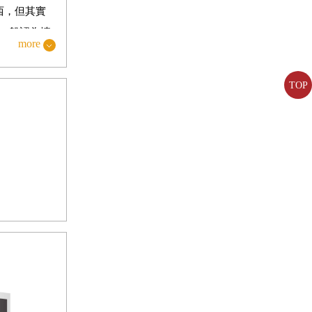
東西，但其實
們一般認為情
more
危險時，你就
TOP
ckage，
，意識到這是
謂紅杏出牆
變成一種打包
理學家
機，例如恐懼處
斷。因為我