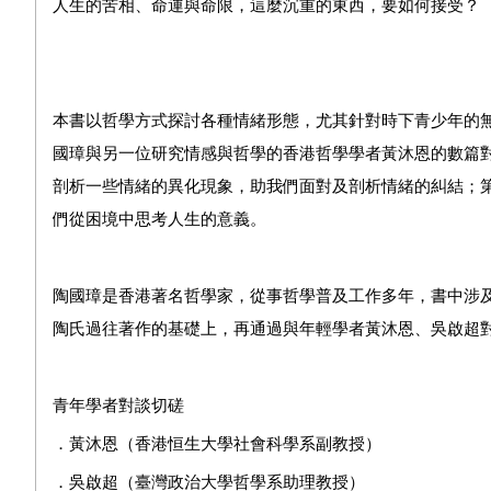
人生的苦相、命運與命限，這麼沉重的東西，要如何接受？
本書以哲學方式探討各種情緒形態，尤其針對時下青少年的
國璋與另一位研究情感與哲學的香港哲學學者黃沐恩的數篇
剖析一些情緒的異化現象，助我們面對及剖析情緒的糾結；
們從困境中思考人生的意義。
陶國璋是香港著名哲學家，從事哲學普及工作多年，書中涉
陶氏過往著作的基礎上，再通過與年輕學者黃沐恩、吳啟超
青年學者對談切磋
．黃沐恩（香港恒生大學社會科學系副教授）
．吳啟超（臺灣政治大學哲學系助理教授）