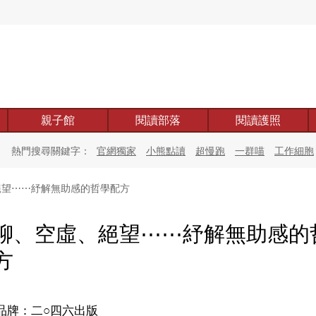
親子館
閱讀部落
閱讀護照
熱門搜尋關鍵字：
官網獨家
小熊點讀
超慢跑
一群喵
工作細胞
望⋯⋯紓解無助感的哲學配方
聊、空虛、絕望⋯⋯紓解無助感的
方
品牌：二○四六出版