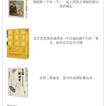
俄羅斯一千年（下）：從人民民主專制到新沙
版（上一版DSM）指導委員會主席的艾倫．法蘭西斯（Allen
皇的崛起
Frances），也在他的暢銷著作《救救正常人》中，批評修訂
新版DSM的工作小組無法針對自身採用的精神疾病分類標準
提出足夠充分的支持證據[5]。除此之外，他更進一步批評
DSM第五版會讓藥廠無度地提供各種治療方式給範圍廣泛的
精神疾病，因此造成藥物使用的浮濫以及藥廠的暴利。
這才是真實的滿洲史--中日滿糾纏不已的「東
北」如何左右近代中國
相對於DSM所受到的各種批評， ICD第五章（心理與行為失
調）的重新修訂，則因為藥廠較少涉入，尚未引起各界太強
烈的反應。然而，關於ICD精神疾病的分類方式，同樣也經
歷了長期的辯論。 ICD的存在遠早於世界衛生組織的成立。
它的前身《國際死因清單》首次出現於一八九三年，主要的
左營二戰祕史：震洋特攻隊駐臺始末
編篡目的是為了監控國際貿易所導致的疾病問題，因為疾病
會透過商品與跨國旅行傳播。
一九四六年，世界衛生組織接下了編寫「死因分類」的重
任，並在死因清單中進一步納入疾病的成因。由世界衛生組