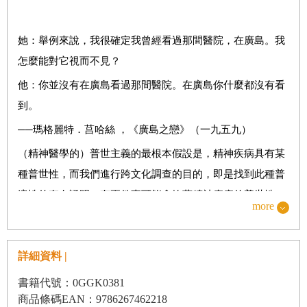
言」計畫的付諸實現／世界衛生組織「國際社會精神醫學計
畫」的重要性
她：舉例來說，我很確定我曾經看過那間醫院，在廣島。我
怎麼能對它視而不見？
第四章 專家
他：你並沒有在廣島看過那間醫院。在廣島你什麼都沒有看
非洲與拉丁美洲／台灣：一位理想的枕邊人／一段並不完整
到。
的去殖民過程／「中國」作為科學中的他者／台灣：一個用
於理解「中國人」的實驗場／專家們的「夢景」／僅存在想
──瑪格麗特．莒哈絲 ，《廣島之戀》（一九五九）
像中的對等立場
（精神醫學的）普世主義的最根本假設是，精神疾病具有某
種普世性，而我們進行跨文化調查的目的，即是找到此種普
第五章 科技
遍性的存在證明。有兩件事可能會掩蓋精神疾病的普世性：
more
打造國際主義／分類做為一種達成標準化的手段／資訊科技
第一、我們在不同情境中歸類病症的方式。第二、病症如何
／標準化診斷工具／翻譯、語言、與誤解：PSE 所存在的問
呈現在不同的文化之中。
題／一個具有實業性格的領導者／科技所帶來的承諾／使用
詳細資料 |
──朱利安．勒夫，《全球各地的精神醫學》（一九八八）
錄影帶進行記錄／資料管理的科技／計算機軟體／對科技的
書籍代號：0GGK0381
疑惑／中立性的錯覺
商品條碼EAN：9786267462218