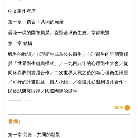
中文版作者序
第一章 前言：共同的願景
曇花一現的國際願景／置疑全球衛生史／章節概覽
第二章 結構
戰爭的教訓／心理衛生成為公共衛生／心理衛生的早期實踐
與「世界衛生組織模式」／一九四八年的心理衛生大會／從
同床異夢到實踐合作／二次世界大戰之後的新心理衛生議題
／可行的計畫以及「四人小組」／從彼此妨礙到彼此合作：
民族誌研究取徑／國際團隊的誕生
第三章 方法
more
對於共同語言的需求／美國國家心理衛生院／世界衛生組織
的星探以及他們的跨國之行／一九六一：世界心理衛生聯盟
書摘 |
與世界心理衛生年／尋求來自邊陲地帶的貢獻／「共通語
第一章 前言：共同的願景