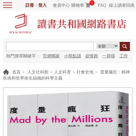
0
註冊
/
登入
會員中心
購物車
FAQ
線上讀者回函
熱門搜尋關鍵字：
官網獨家
小熊點讀
超慢跑
一群喵
工作
細胞
海洋圖書館
紅花
首頁
>
人文社科館
>
人文科普
>
社會史地
>
度量瘋狂：精神
疾病和世界衛生組織的科學主義