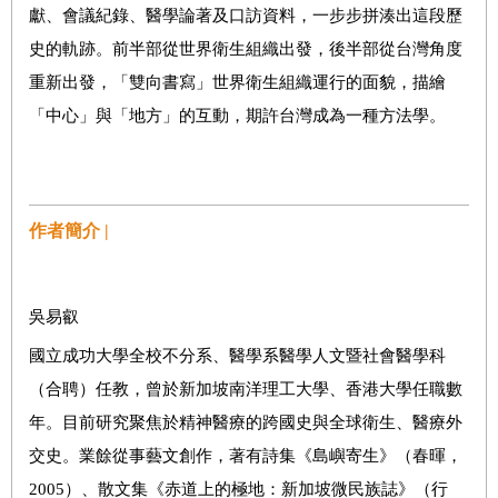
獻、會議紀錄、醫學論著及口訪資料，一步步拼湊出這段歷
史的軌跡。前半部從世界衛生組織出發，後半部從台灣角度
重新出發，「雙向書寫」世界衛生組織運行的面貌，描繪
「中心」與「地方」的互動，期許台灣成為一種方法學。
作者簡介 |
吳易叡
國立成功大學全校不分系、醫學系醫學人文暨社會醫學科
（合聘）任教，曾於新加坡南洋理工大學、香港大學任職數
年。目前研究聚焦於精神醫療的跨國史與全球衛生、醫療外
交史。業餘從事藝文創作，著有詩集《島嶼寄生》（春暉，
2005）、散文集《赤道上的極地：新加坡微民族誌》（行