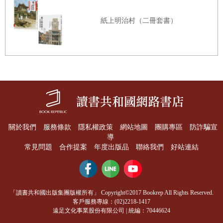
織編篡的現代ICD樹立了一套測量與命名精神疾病的標準化
紙上明治村（二冊套書）
系統，且該系統「可被國際接受和廣泛採納」 [6] 。伴隨各
國臨床醫師與科學家所建構的完整ICD疾病分類清單，世界
衛生組織臨時委員會在一九四六年四至六月於紐約舉辦的國
際衛生研討會中，把精神疾病也納入討論。隨後，精神疾病
也在第六次改版的ICD清單中首次現身，但其內容十分簡
短，僅有數種和精神錯亂、精神官能症、以及精神障礙相關
的疾病[7]。直到一九五○年間世界衛生組織的心理衛生小組
關於我們
服務條款
隱私權政策
網站地圖
團購專區
防詐騙宣
發展出全面測量心裡疾病的方法系統、以及產出全球精神疾
導
病相關人口學調查資料之後，ICD才開始發展全球通用的精
常見問題
合作提案
年度出版品
聯絡我們
好站連結
神疾病診斷工具。
一九四六年的ICD第六版到二○一八年的ICD第十一版，精神
疾病在分類系統中的數量快速增長， DSM也經歷了相同的過
「讀書共和國出版集團版權所有」 Copyright©2017 Bookrep All Rights Reserved.
客戶服務專線：(02)2218-1417
程。這樣的增長可被歸因爲新疾病類型的發現、對疾病徵狀
遠足文化事業股份有限公司 | 統編：70446624
更精緻的描述、以及對致病原因更高度的關切。就如同主導