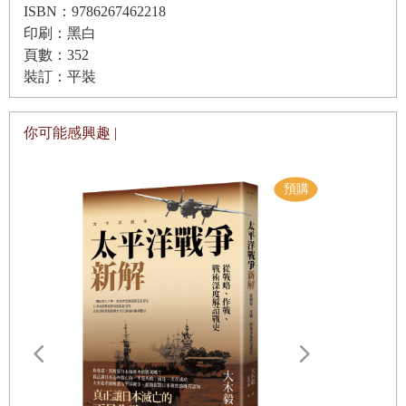
關於疾病是否具有普世性的爭論，可以上溯到十九世紀後半
ISBN：9786267462218
葉帝國主義擴張的時期。同屬各種普世性相關的思潮，西方
印刷：黑白
第六章 不滿
頁數：352
世界對於衡量疾病的普世標準的追尋，也同樣有一段很長的
因應內部爭議而提出的各種方法／分類謬誤以降／在兩個
裝訂：平裝
歷史。在帝國進行全球殖民的期間，各種健康問題因為全球
「中國」所發展的精神醫學／用於達成世界性標準的工具與
遠洋貿易的發展，而首度需要祭出普世適用的標準與防治手
其生產過程／「依存於文化」的 ICD／在全球各地移動的專
你可能感興趣 |
段。標準化的命名、計算與測量系統，因此成為一套在實務
家們／同一世界，多樣文化？
上用於達成殖民統治的工具。這些系統不止可用於商業活
動，也嘉惠了那些因應著標準化系統而發展出的衛生治理行
結語：回歸到基質
動。從科學的觀點來看，普遍主義可說是十分有用，因為那
鴻溝的起源／心理衛生標準的未來：未見分曉／傾聽過去的
些信仰科學的人所追尋的往往是一套共同的基礎方法理論，
迴響
用以比較、評估、以及有效治療[1]。從歷史學的觀點來看，
疾病的普世性標準是為了促進公共衛生和全體人類的安適而
被發展出來。然而，這樣的標準一旦被建立，，也旋即被保
險公司用於獲取盈利。因此，普世性標準乃奠基於各種目的
遠野物語：
需求的一致性，而非純粹科學研究的結果。