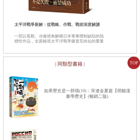
——日本民
精神疾病的普世性也經歷相似的長期辯論。要理解這個辯論
「鄉土」的
的最好方式是，是將之視為兩種主要分類系統的衝突：《精
時
神疾病診斷與統計手冊》（DSM）與《國際疾病分類》
太平洋戰爭新解：從戰略、作戰、戰術深度解讀
是
（ICD）[2]。然而，本書的主要關切遠廣於各種與「跨越人
一部以客觀、冷徹視角解構日本軍事體制缺陷的指
口族群的共通性」相關的問題。放寬精神疾病診斷標準的討
巔
標性作品，全面檢視太平洋戰爭爆發至終結的重量
級著作
論衍生了各種爭議，這些爭議同時也挑戰了被反對者批評為
「助長全球製藥產業擴張」的分類系統[3]。舉例來說，在二
TOP
| 同類型書籍 |
○一三年五月，也就是最新的《第五版精神疾病診斷與統計
手冊》釋出前兩週，身為世界最大的心理衛生研究贊助機
構，美國國家心理衛生院（NIMH）撤回了對DSM第五版的
如果歷史是一群喵(10)：宋遼金夏篇【萌貓漫
支持。NIMH當時的主任湯瑪士．R．因索，即強調NIMH不
畫學歷史】(暢銷二版)
會再提供資金給任何採用新DSM標準的研究計畫，並提倡用
NIMH自己的研究領域標準（RDoC）取而代之，去探索精神
疾病的不同面向。NIMH並不是DSM第五版第的唯一批評者
[4]。身為杜克大學榮譽退休精神醫學教授、同時也是DSM四