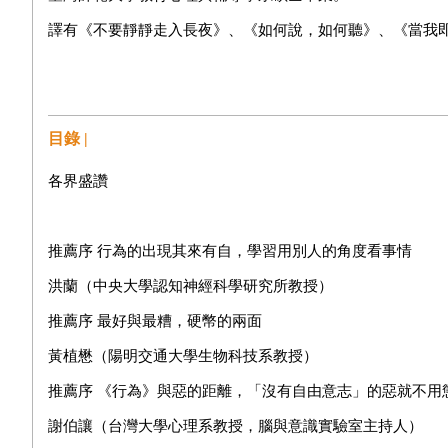
譯有《不要靜靜走入長夜》、《如何說，如何聽》、《當我
目錄 |
各界盛讚
推薦序 行為的出現其來有自，學習用別人的角度看事情
洪蘭（中央大學認知神經科學研究所教授）
推薦序 最好與最糟，硬幣的兩面
黃植懋（陽明交通大學生物科技系教授）
推薦序 《行為》與惡的距離，「沒有自由意志」的惡就不用
謝伯讓（台灣大學心理系教授，腦與意識實驗室主持人）