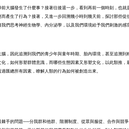
秒前大腦發生了什麼事？接著往後退一步，看到再前一個時刻，也就
應而產生了行為？接著，又進一步回溯幾小時到幾天前，探討那些促
讓我們思考神經生物學、內分泌學，以及我們環境給予我們刺激的感
大腦，因此追溯到我們的青少年與童年時期、胎內環境，甚至追溯到
文化，如何形塑群體意識，而哪些生態因素又形塑文化，以此類推，
透過匯總所有因素，瞭解人類的行為如何被創造出來。
最棘手的問題──分我群和他群、階層制度、從眾與服從、合作與競爭