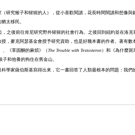
家（研究猴子和猩猩的人），從小喜歡閱讀，花長時間閱讀和想像與
的猶太移民。
學位，之後前往肯尼研究野外猩猩的社會行為。之後回到紐約並在洛克
教授，麥克阿瑟基金會授予研究資助，也是好幾本書的作者。著有數
）、《睪固酮的麻煩》（
The Trouble with Testosteron
）和《為什麼斑
孩子和他養的狗住在舊金山。
科學家薩伯斯基寫得出來，它一書回答了人類最根本的問題：我們