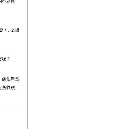
的行為模
識中，之後
方呢？
。薩伯斯基
有所收穫。