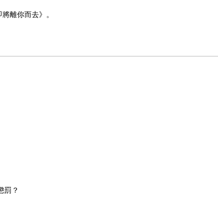
即將離你而去》。
懲罰？