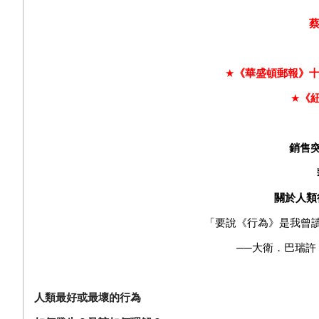
蔡
★
《華盛頓郵報》十
★
《
銷售
關於人類
「要說《行為》是我曾
──大衛．巴瑞許（D
人類
最好或最壞的
行為