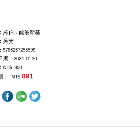
：
羅伯．薩波斯基
：
吳芠
：9786267255599
日期：
2024-10-30
：
NT$ 990
891
價：
NT$