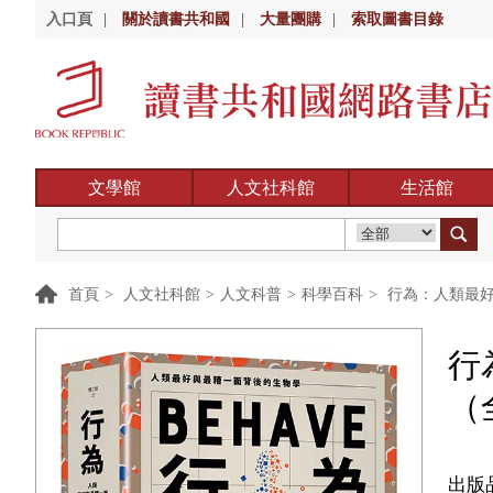
入口頁
|
關於讀書共和國
|
大量團購
|
索取圖書目錄
文學館
人文社科館
生活館
首頁
>
人文社科館
>
人文科普
>
科學百科
>
行為：人類最好
行
（
出版