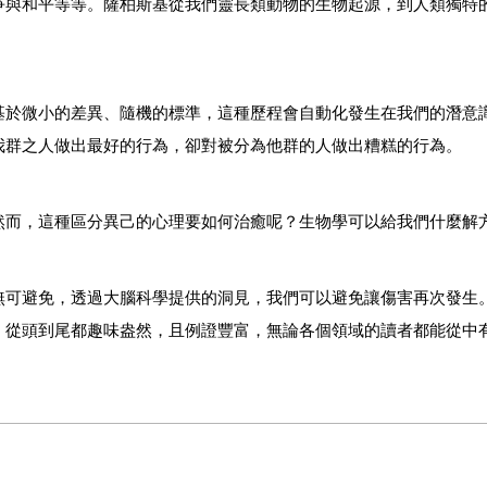
爭與和平等等。薩柏斯基從我們靈長類動物的生物起源，到人類獨特
基於微小的差異、隨機的標準，這種歷程會自動化發生在我們的潛意
我群之人做出最好的行為，卻對被分為他群的人做出糟糕的行為。
然而，這種區分異己的心理要如何治癒呢？生物學可以給我們什麼解
無可避免，透過大腦科學提供的洞見，我們可以避免讓傷害再次發生
，從頭到尾都趣味盎然，且例證豐富，無論各個領域的讀者都能從中