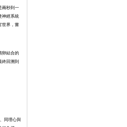
是兩秒到一
使神經系統
官世界，嘗
精卵結合的
最終回溯到
、同理心與