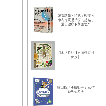
製造診斷的時代：醫療的
命名究竟是治療的起點，
還是健康的新困境？
樹木博物館【台灣獨家封
面版】
喵因斯坦④瘋數學： 如何
數到無限大