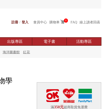
0
註冊
/
登入
會員中心
購物車
FAQ
線上讀者回函
出版專區
電子書
活動專區
海洋圖書館
紅花
物學
350元
滿
超商取貨免運費