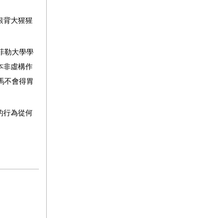
銀背大猩猩
菲勒大學學
本非虛構作
馬不會得胃
的行為從何