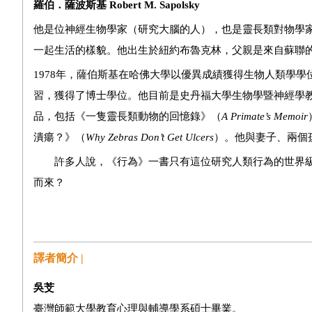
羅伯
．
薩波斯基
Robert M. Sapolsky
他是位神經生物學家（研究大腦的人），也是靈長類對物學
一起生活的樣貌。他出生於紐約布魯克林，父親是來自蘇聯
1978年，薩伯斯基在哈佛大學以優異成績獲得生物人類學
習，獲得了博士學位。他目前是史丹福大學生物學暨神經學
品，包括《一隻靈長類動物的回憶錄》（
A Primate
’
s Memoir
潰瘍？》（
Why Zebras Don
’
t Get Ulcers
）。他與妻子、兩個
許多人說，《行為》一書只有這位研究人類行為的世界級
而來？
譯者簡介 |
吳芠
臺灣師範大學教育心理與輔導學系碩士畢業。