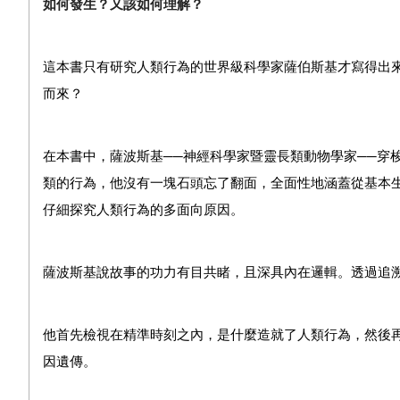
如何發生？又該如何
理解
？
這本書只有研究人類行為的世界級科學家薩伯斯基才寫得出
而來？
在本書中，薩波斯基──神經科學家暨靈長類動物學家──穿
類的行為，他沒有一塊石頭忘了翻面，全面性地涵蓋從基本
仔細探究人類行為的多面向原因。
薩波斯基說故事的功力有目共睹，且深具內在邏輯。透過追
他首先檢視在精準時刻之內，是什麼造就了人類行為，然後
因遺傳。