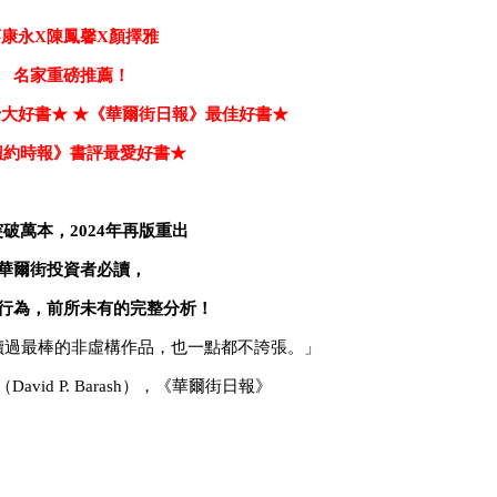
康永X陳鳳馨X顏擇雅
名家重磅推薦！
大好書★ ★《華爾街日報》最佳好書★
紐約時報》書評最愛好書★
突破萬本，
2024
年再版重出
華爾街投資者必讀，
行為，前所未有的完整分析！
讀過最棒的非虛構作品，也一點都不誇張。」
avid P. Barash），《華爾街日報》