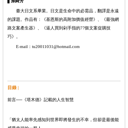
▋
涂綺芳
臺大日文系畢業。日文是生命中的必需品，翻譯是永遠
的課題。作品有：《基恩斯的高附加價值經營》、《最強網
路文案產生器》、《逼人買到剁手指的77個文案促購技
巧》。
E-mail：tu20011031@hotmail.com
目錄 |
前言──《塔木德》記載的人生智慧
「猶太人能率先感知到世界即將發生的不幸，但卻是最後能