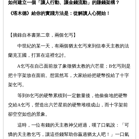
如何建立一個「讓人行動、讓金錢流動」的賺錢架構？
《塔木德》給你的實踐方法是：從解讀人心開始！
【摘錄自本書第二章，兩個乞丐】
中世紀的某一天，有兩個猶太乞丐來到信奉天主教的法
蘭克王國，打算在這裡乞討。
A乞丐在自己面前放了象徵猶太教的六芒星；B乞丐則是
把十字架放在面前。想當然耳，大家紛紛把硬幣投給了十字
架乞丐。
等到B乞丐的硬幣累積到一定數量後，他偷偷地把硬幣
交給A乞丐，營造出六芒星前的硬幣堆積成山，而十字架前
卻空空如也的景象。
這時，一位有錢的天主教神父經過，嘆了口氣說：「可
憐的天主教乞丐，讓這些錢幫助你贏過猶太人吧！」一口氣