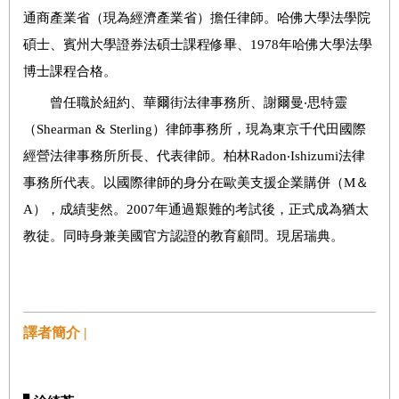
通商產業省（現為經濟產業省）擔任律師。哈佛大學法學院
碩士、賓州大學證券法碩士課程修畢、1978年哈佛大學法學
博士課程合格。
曾任職於紐約、華爾街法律事務所、謝爾曼‧思特靈
（Shearman & Sterling）律師事務所，現為東京千代田國際
經營法律事務所所長、代表律師。柏林Radon‧Ishizumi法律
事務所代表。以國際律師的身分在歐美支援企業購併（M＆
A），成績斐然。2007年通過艱難的考試後，正式成為猶太
教徒。同時身兼美國官方認證的教育顧問。現居瑞典。
譯者簡介 |