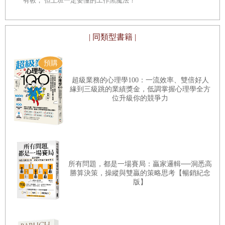
有教， 但上班一定要懂的工作黑魔法！
退出市場或改變路線。在大家沉迷於景氣熱絡之際，他們也
不會和大家一起得意忘形，而是會更謹慎的行動，避免擴大
✡ 惡魔與助產師
| 同類型書籍 |
投資的風險──這便是猶太式的風險管理，同時也是「賺
把金錢花在對的人身上，幸福便能長長久久
錢」的金律。
這套思維也不局限於商業。對猶太人而言，凡事都具有
超級業務的心理學100：一流效率、雙倍好人
>>>「若你試圖查看自己的穀倉、計算穀物的數量，
緣到三級跳的業績獎金，低調掌握心理學全方
風險，正因如此，猶太人的字典裡沒有所謂的「出乎意料」
位升級你的競爭力
從那一刻起你就被神拋棄了。」
一詞。他們對任何災難或危機，都會將之視為是「人生可能
遭遇的事」，並事先做好準備，所以當危機發生發生時，他
們也不會陷入恐慌。因為對他們來說，這種想法已是「猶如
呼吸一般自然的習慣」。
第二章
所有問題，都是一場賽局：贏家邏輯──洞悉高
那麼，猶太人是如何養成這種習慣的呢？其背後的原
在商業領域運用《塔木德》吸引金錢
勝算決策，操縱與雙贏的策略思考【暢銷紀念
版】
因，不僅是因為猶太人經常閱讀記載了許多出乎意料事物的
《希伯來聖經》，還因為猶太人遭受長達數千年迫害的歷史
>>>「為什麼猶太人的瞳孔中心是黑色的，而周圍是白色
使然。沒有「國家」的猶太人，無論身處任何地方都遭受他
的？」