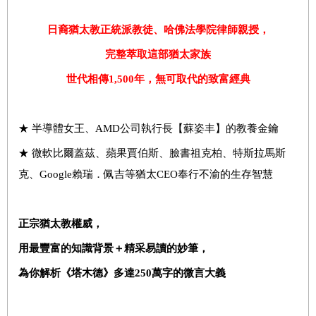
日裔猶太教正統派教徒、哈佛法學院律師親授，
完整萃取這部猶太家族
世代相傳
1,500
年，無可取代的致富經典
★ 半導體女王、AMD公司執行長【蘇姿丰】的教養金鑰
★ 微軟比爾蓋茲、蘋果賈伯斯、臉書祖克柏、特斯拉馬斯
克、Google賴瑞．佩吉等猶太CEO奉行不渝的生存智慧
正宗猶太教權威，
用最豐富的知識背景＋精采易讀的妙筆，
為你解析《塔木德》多達
250
萬字的微言大義