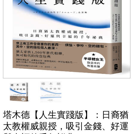
塔木德【人生實踐版】：日裔猶
太教權威親授，吸引金錢、好運