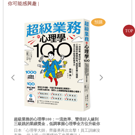
炫耀財富會自取滅亡──看起來不顯眼的麻雀才是最安
心，從一個截然不同的境界俯瞰世界。
你可能感興趣 |
全的
看到太陽從東邊升起、西邊落下，便思考為什麼「太陽
能在天空移動」，這是哥白尼的思維；猶太人則會思考「若
將太陽與地球放在自己掌心，將會呈現何種模樣」。
TOP
✡ 誠實的裁縫鋪
如果在日本，有小學生鍥而不捨地追問：「老師，為什
用不正當的手段賺錢，幸福會離你而去──誠實以對，
麼一個禮拜是七天？」日本老師應該會認為學生在阻擾上課
財富自來
而不予理會。除了日本以外，多數國家的教學環境都會認真
看待這些孩子提出的問題。假設有一個孩子拿到望遠鏡，馬
✡ 所羅門王的智慧
路
上就興致勃勃地將望遠鏡反過來窺探，那應該就是猶太人
打造Wisdom（智慧）體質──盡力且明智的生活方式，
了。
才能吸引金錢
也就是說，猶太人總是能從與他人不同的角度和立場去
看待事物，從商業的角度來看這一點更是明顯。猶太人在做
你的人生需要
✡ 販賣Wisdom的老婆婆
生意時，總是能提出有別於世界潮流的點子。
相的商業洞察
超級業務的心理學100：一流效率、雙倍好人緣到
自己！
要獲得Wisdom必須付出代價──沒有付出或機會，無法
三級跳的業績獎金，低調掌握心理學全方位升級你
\\超過 30,
猶太人能率先察覺數十年一次、席捲全世界的不景氣或
的競爭力
的商學院教
日本「心理學大師」齊藤勇再次出擊！員工訓練沒
得到智慧
經濟危機，在尚未受到危機波及時，他們會毫不猶豫地立刻