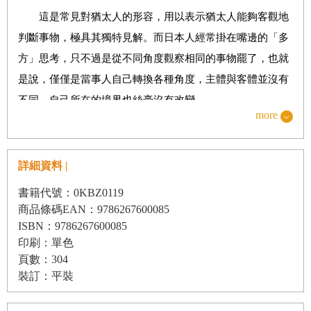
豐足之後必會迎來貧窮──但貧窮之後卻不一定會迎來
這是常見對猶太人的形容，用以表示猶太人能夠客觀地
豐足
判斷事物，極具其獨特見解。而日本人經常掛在嘴邊的「多
方」思考，只不過是從不同角度觀察相同的事物罷了，也就
✡ 行善時要做到一視同仁
是說，僅僅是當事人自己轉換各種角度，主體與客體並沒有
不要讓借錢者受到屈辱──借貸時不得傷害對方的尊嚴
不同，自己所在的境界也絲毫沒有改變。
more
而猶太人所說的「兩個方向」，指的是原先自己所看向
✡ 土地是神賜予人類的
的一方轉向看回自己，也就是主體與客體立場互換，屬於截
詳細資料 |
然不同的境界。
土地是屬於誰的？──土地所有權五十年就要歸還給神
例如，看到「蘋果從樹上掉落」就感到秋天的落寞，腦
書籍代號：0KBZ0119
商品條碼EAN：9786267600085
中浮現俳句「熟蘋果噗通一聲掉落的秋日天空」，這是日本
✡ 拿破崙與鯡魚的故事
ISBN：9786267600085
人的思維；思考「為什麼蘋果會掉落」是英國人的思維（牛
賺錢要腳踏實地──重複累積微小、但實際可得的利益
印刷：單色
頓是英國人）；而思考「為什麼蘋果不會被天空吸附，而是
頁數：304
往地球的方向移動」則相當符合猶太人的思維。日本人與英
裝訂：平裝
✡ 頭戴金冠的麻雀
國人皆是站在地球上方，而猶太人則是將天空與地球置於手