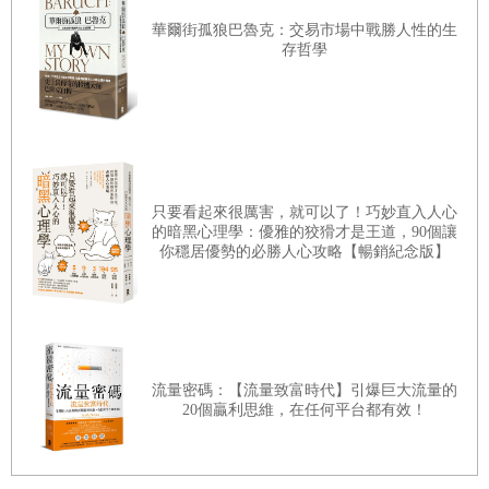
人的偏見，時常被冠上子虛烏有的罪名遭受嚴重迫害。在二
華爾街孤狼巴魯克：交易市場中戰勝人性的生
>>>「那是因為從黑暗的一面看世界，能更清楚看清事物的
十世紀時，希特勒和納粹德國更殘忍地屠殺六百萬名猶太
存哲學
全貌。」
人。
經歷如此歷史悲劇，猶太人之所以得以克服困境並存活
✡ 跟神談判的亞伯拉罕
至今，皆是因為《希伯來聖經》和《塔木德》極具智慧的生
用鍥而不捨的談判累積成果──把猶太人的「漸進主
存戒律。無論遇到任何困難，猶太人總是能從這些經典中尋
義」運用在工作上
只要看起來很厲害，就可以了！巧妙直入人心
求應對進退及決策的建議，而他們所做的判斷，總是正確又
的暗黑心理學：優雅的狡猾才是王道，90個讓
安全無虞。
你穩居優勢的必勝人心攻略【暢銷紀念版】
為了生存、為了每一天的幸福，猶太人總是在學習《希
✡ 底波拉的戰爭
伯來聖經》和《塔木德》，而這兩部經典可說是猶太人的人
即使面對當權者也要據理力爭──平時就要累積表達能
生方向指南針。日本出版了相當多工具書，但《希伯來聖
力
經》和《塔木德》並非最近才完成的作品。尤其是前者，雖
流量密碼：【流量致富時代】引爆巨大流量的
20個贏利思維，在任何平台都有效！
然已是數千年前的著作，但至今依舊在全世界維持暢銷書籍
✡ 手、腳、眼睛與嘴巴，誰最了不起？
的冠軍地位。以色列的益智節目若將《塔木德》全三十多冊
「嘴巴」才是最強大的武器──磨練自己的簡報能力
的書籍作為冠軍獎品，肯定會大受歡迎。