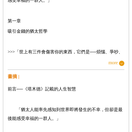
感受幸福的一群人。」
第一章
吸引金錢的猶太哲學
>>>「世上有三件會傷害你的東西，它們是──煩惱、爭吵、
空的錢包。
more
其中，空的錢包傷人最深。」
書摘 |
前言──《塔木德》記載的人生智慧
✡ 魔法石榴
「No Pain, No Gain」──沒有犧牲，就沒有所謂的成功
「猶太人能率先感知到世界即將發生的不幸，但卻是最
後能感受幸福的一群人。」
✡ 七隻健壯的牛，與七隻骨瘦如柴的牛