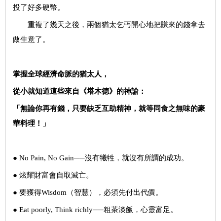
投了好多硬幣。
重複了幾天之後，兩個猶太乞丐開心地把賺來的錢拿去
做生意了。
掌握全球經濟命脈的猶太人，
從小就知道這些來自《塔木德》的神諭：
「無論你再有錢，只要缺乏互助精神，就等同食之無味的豪
華料理！」
● No Pain, No Gain──沒有犧牲，就沒有所謂的成功。
● 炫耀財富會自取滅亡。
● 要獲得Wisdom（智慧），必須先付出代價。
● Eat poorly, Think richly──粗茶淡飯，心靈富足。