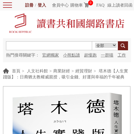
0
註冊
/
登入
會員中心
購物車
FAQ
線上讀者回函
熱門搜尋關鍵字：
官網獨家
小熊點讀
超慢跑
一群喵
工作
細胞
海洋圖書館
紅花
首頁
>
人文社科館
>
商業財經
>
經貿理財
>
塔木德【人生實
踐版】：日裔猶太教權威親授，吸引金錢、好運與幸福的千年祕典