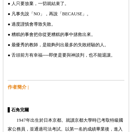
● 人只要放棄，一切就結束了。
● 凡事先說「NO」，再說「BECAUSE」。
● 過度謹慎會導致失敗。
● 糟糕的事會把你從更糟糕的事中拯救出來。
● 最優秀的教師，是能夠列出最多的失敗經驗的人。
● 舌頭前方有幸福──即便是要與神談判，也不能退讓。
作者簡介 |
▋
石角完爾
1947年出生於日本京都。就讀京都大學時已考取特級國
家公務員，並通過司法考試。以第一名的成績畢業後，進入