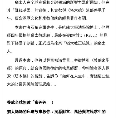
猶太人在全球商業和金融領域的影響力眾所周知，但在
其「賺錢基因」的背後，其實都與《塔木德》這部傳承千
年、蘊含深厚文化和宗教傳統的經典著作有關。
本書作者石角完爾先生，是哈佛大學法學院博士，他歷
經四年嚴格的猶太教訓練，最終在導師拉比（Rabbi）的見
證下接受了割禮，正式成為改宗「猶太教正統派」的猶太
人。
透過本書，他將以豐富知識背景，旁徵博引《希伯來聖
經》的原典，結合他國際律師的執業經歷，帶領讀者深入探
索《塔木德》的智慧，告訴你「如何在人生中，實踐這些強
大的財富與風險管理思維」。
養成全球無數「富爸爸」！
猶太媽媽的床邊故事教你：洞悉財富、風險與逆境求生的