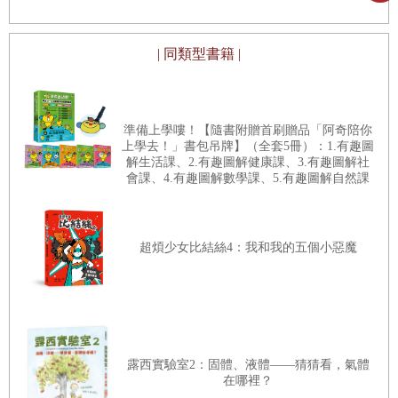
| 同類型書籍 |
準備上學嘍！【隨書附贈首刷贈品「阿奇陪你
上學去！」書包吊牌】（全套5冊）：1.有趣圖
解生活課、2.有趣圖解健康課、3.有趣圖解社
會課、4.有趣圖解數學課、5.有趣圖解自然課
超煩少女比結絲4：我和我的五個小惡魔
露西實驗室2：固體、液體——猜猜看，氣體
在哪裡？