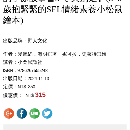
歲抱緊緊的SEL情緒素養小松鼠
繪本)
出版品牌：野人文化
作者：
愛麗絲．海明◎著、妮可拉．史萊特◎繪
譯者：
小栗鼠譯社
ISBN：9786267555248
出版日期：
2024-11-13
定價：
NT$ 350
315
優惠價：
NT$