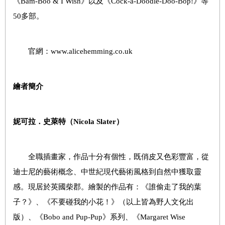
《Bam-Boo & I Wish》以及《Cock-a-Doodle-Doo-Bop!》等
50多部。
官網：www.alicehemming.co.uk
繪者簡介
妮可拉．史萊特（
Nicola Slater
）
全職插畫家，作品十分有個性，既俏皮又色彩豐富，從
迪士尼的藝術概念、中世紀現代藝術風格到自然中獲取靈
感。現居於英國柴郡。繪製的作品有：《誰偷走了我的葉
子？》、《不要碰我的小花！》（以上皆為野人文化出
版）、《Bobo and Pup-Pup》系列、《Margaret Wise