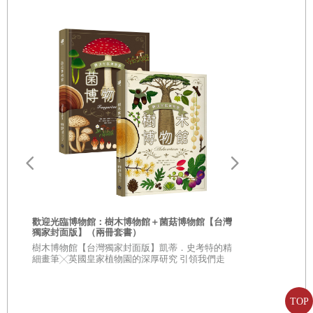
歡迎光臨博物館：樹木博物館＋菌菇博物館【台灣
獨家封面版】（兩冊套書）
從疑問到思考
樹木博物館【台灣獨家封面版】凱蒂．史考特的精
人生思辨關
細畫筆╳英國皇家植物園的深厚研究 引領我們走
入蓊鬱豐美、萬象紛呈的森林之中
★★法國文
★★這個世界
不容易被洗腦
TOP