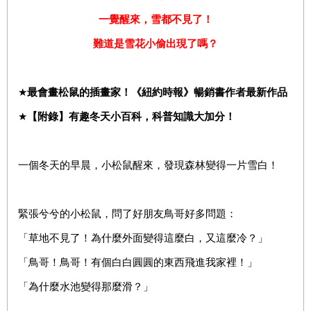
一覺醒來，雪都不見了！
難道是雪花小偷出現了嗎？
★
最會畫松鼠的插畫家！《紐約時報》暢銷書作者最新作品
★
【附錄】有趣冬天小百科，科普知識大加分！
一個冬天的早晨，小松鼠醒來，發現森林變得一片雪白！
緊張兮兮的小松鼠，問了好朋友鳥哥好多問題：
「草地不見了！為什麼外面變得這麼白，又這麼冷？」
「鳥哥！鳥哥！有個白白圓圓的東西飛進我家裡！」
「為什麼水池變得那麼滑？」