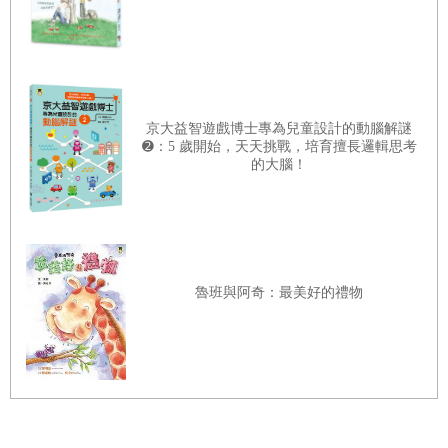
京大益智遊戲博士專為兒童設計的動腦解謎
➋：5 歲開始，天天挑戰，培育擅長邏輯思考
的大腦！
魯班與阿奇：最美好的禮物