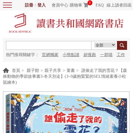
0
註冊
/
登入
會員中心
購物車
FAQ
線上讀者回函
熱門搜尋關鍵字：
官網獨家
小熊點讀
超慢跑
一群喵
工作
細胞
海洋圖書館
紅花
首頁
>
親子館
>
親子共享
>
童書
>
誰偷走了我的雪花？【森
林動物的季節故事書3-冬天別走】(3~9歲抱緊緊的SEL情緒素養小松
鼠繪本)