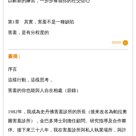
以嶄新的練習，一步步養成你的社交信心
第1章 其實，害羞不是一種缺陷
害羞，是有分程度的
more
沒有那麼多絕對，「害羞」也可以很迷人
親愛的，那不是你的錯
書摘 |
容易害羞內耗，是因為……
序言
害羞、演化與內心戲
這樣行動，這樣思考，
受人喜愛，是人類與生俱來的「渴望」
害羞的你也能與人自在相處（節錄）
這些名人其實很害羞？
你是「預防型」，還是「促進型」的人？
1982年，我成為史丹佛害羞診所的所長（後來改名為帕拉奧
小心，這種崇尚競爭的環境有毒！
圖害羞診所），金巴多博士則擔任顧問、研究指導及合作夥
外向的人，也會害羞嗎？
伴。接下來三十八年，我在害羞診所與私人執業場所，與許