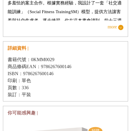
讓害羞變成問題的元凶
多羞怯的案主合作。根據實務經驗，我設計了一套「社交適
能訓練」（Social Fitness TrainingSM）模型，提供方法讓害
愈害羞，愈痛苦？你陷入害羞的惡性循環了嗎？
羞與社交焦慮者，逐步練習。你在這本書會讀到，前十三週
心理師給害羞者的社交指南
more
會根據瑞克．海因伯格（Rick Heimberg）和黛博拉．霍普
（Debra Hope）的研究，採取認知行為治療，並做角色扮
第2章 藏在大腦的害羞祕密
演；後十三週則包含社交技巧訓練，以及學會建立親密關
詳細資料 |
放下自責，好好釋放自己吧
係。
書籍代號：0KMM0029
影響心智的三個系統
透過這些工作，我發現了（也是我的經驗談）非常害羞而且
商品條碼EAN：9786267600146
ISBN：9786267600146
善意有多重要？想像一下……
有嚴重社交焦慮的人，擁有非凡的能力與韌性。就算經診斷
印刷：單色
為社交恐懼症，比方說我們所有的案主，一旦覺得被接納與
你腦中出現的是溫柔的摯友，還是壞脾氣的評論家？
頁數：336
受尊重，就沒有缺乏社交技能這回事了。而這些人在見面互
裝訂：平裝
害羞時，大腦發生了什麼事？
動時，更展現了可觀的社交能力。在團體治療中，他們勤懇
「小心駛得萬年船」，但要是太過小心……
認真、齊心合作，而且會體貼小組內其他成員。能和自己喜
你可能感興趣 |
即使焦慮，還是可以採取行動
歡並尊重、而且也自認羞怯的人相處，讓他們大大鬆了一口
問問自己，我想成為什麼樣的人？
氣。剛進小組時，幾乎每一個人都相信自己是小組裡最害