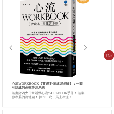
人在伴侶身上尋找的最重要特質，居然是……
羞、最笨手笨腳的人，但他們展現出來的優點讓我大吃一
驚，缺點根本不值一提。這些案主做了一場角色扮演，以小
自我批判，是殺傷力最強的內耗
組為單位來解決問題。他們互相扶持，輪流接任領導者，並
用善意，給自己溫柔
快速解決問題，展現出良好的人際互動能力。而我也在取得
羞怯也沒關係，接納這樣的自己吧
當事人同意下，在之後的大型研討會上演講時，播放他們的
影片。
第3章 慈悲，害羞者的社交魔法
然而，我也看到案主是多麼辛苦對抗羞恥感和自責，以及他
TOP
慈悲的真義
們受到多大的折磨。即便如此，我們在團體治療時通常都還
了解你的焦慮心智
是有辦法玩得盡興，能幽自己一默，笑著面對人生的大挑
戰。
想法轉個彎，焦慮不再是敵人
自我批評也
害羞的人通常嚴以律己，也常常感到非常羞恥。我明白他們
心流WORKBOOK【實踐本‧附練習步驟】：一套
不需要完美，只要成為「慈悲」的自己
服自我懷疑
可訓練的高效專注系統
因為害羞而被汙名化，把害羞當成需要治療的疾病，製藥公
◎深入意識
焦慮也無妨，因為你有了「工具」
隨書附四大日常活動心流WORKBOOK手冊！ 繪製
自己 ◎每章
你專屬的流地圖！ 操作一次，馬上專注！
司也強化了這種想法。但就我來看，這絕對是錯誤的模式，
看待自己、
「我為何要慈悲？」
因為這讓當事人覺得很無力，而且也沒有實質幫助。我決定
6大特質，讓自己既柔軟又強大
要發展一個健康導向的模式，讓案主覺得受到尊重，並把他