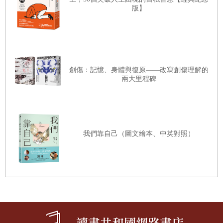
的研究，也有了新的發現。我和霍洛維茲鑽研的是「自動負
版】
刻意放鬆，感受緊繃溜走
面思考」（negative automatic thought）。每一個人每天都不
回憶焦慮時光，然後練習放鬆
時會產生這種不合理的想法，可能是對自己的評價，比方說
「我永遠都做不好」或者是「哪裡都容不下我」。但也可能
很難專心在呼吸時，那就去……洗衣服吧
針對別人，像是「別人看到我不安，他們反而有優越感」、
「握住球，我們進入正念！」
創傷：記憶、身體與復原——改寫創傷理解的
「我覺得不舒服的時候，別人都無法感同身受」或者「如果
兩大里程碑
今天，你享受了一個人的靜心時刻了嗎？
我讓別人接近我，他們會拒絕我，也會傷害我」。我們根據
扮演「旁觀者」，給自己支持
團體治療中，案主針對他人講出的自動負面想法，設計出一
你在感受性愛的歡愉，還是在擔心你的表現？
個害羞指標，把史丹佛大學的學生分類成害羞和不害羞的。
我們靠自己（圖文繪本、中英對照）
你看到「半滿」還是「半空」？
研究顯示，與史丹佛的學生（不管害不害羞）相比之下，害
羞診所案主會對別人產生的自動負面想法明顯多很多。這些
發現指出，很多長期都很羞怯的人、以及有社交焦慮症者很
第5章 害羞者的「想像」練習
難信任他人，他們認為別人會批判、帶有優越感且會造成傷
你，在害怕是否會因為別人而受傷嗎？
害，這些感受導致他們和自己與別人都很疏離。進入團體治
渴望平靜，也是需要練習的
療時，案主可以減緩自責和羞恥感、對他人的自動負面思