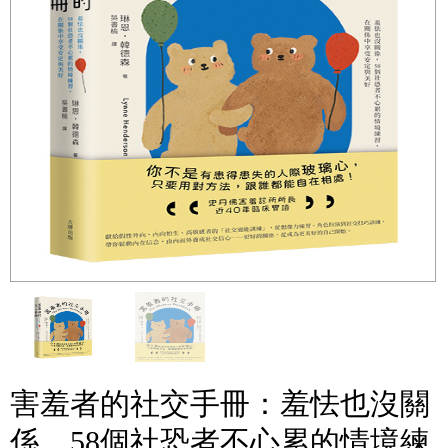
害羞者的社交手冊：羞怯也沒關
係，58個社恐者不心累的情境練