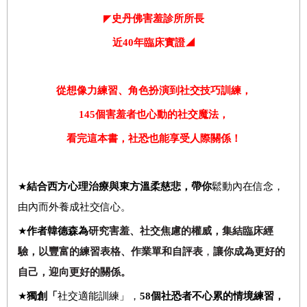
◤
史丹佛害羞診所所長
近
40
年臨床實證◢
從想像力練習、角色扮演到社交技巧訓練，
145
個害羞者也心動的社交魔法，
看完這本書，社恐也能享受人際關係！
★
結合西方心理治療與東方溫柔慈悲，帶你
鬆動內在信念，
由內而外養成社交信心。
★
作者韓德森為
研究害羞、社交焦慮的權威，集結臨床經
驗，以豐富的練習表格、作業單和自評表
，
讓你成為更好的
自己，迎向更好的關係。
★
獨創「
社交適能訓練」，
58
個社恐者不心累的情境練習
，