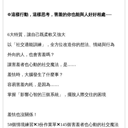
❁
這樣行動，這樣思考，害羞的你也能與人好好相處──
6大特質，讓自己既柔軟又強大
以「社交適能訓練」，全方位改造你的想法、情緒與行為
外向的人，也會害羞嗎？
讓害羞者也心動的社交魔法，是……
羞怯時，大腦發生了什麼事？
容易害羞內耗，是因為……
掌握「影響心智的三個系統」，擺脫人際交往的困境
羞怯也沒關係！
58個情境練習
✕
3份作業單
✕
145個害羞者也心動的社交魔法