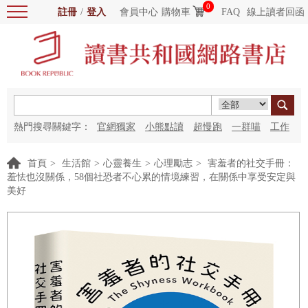
0
註冊
/
登入
會員中心
購物車
FAQ
線上讀者回函
熱門搜尋關鍵字：
官網獨家
小熊點讀
超慢跑
一群喵
工作
細胞
海洋圖書館
紅花
首頁
>
生活館
>
心靈養生
>
心理勵志
>
害羞者的社交手冊：
羞怯也沒關係，58個社恐者不心累的情境練習，在關係中享受安定與
美好