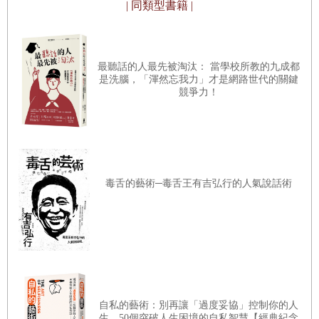
| 同類型書籍 |
們當成共事夥伴，一起學習要怎麼做，才能更好地適應和融
第4章 正念、旁觀者與猴子心思
入社交環境。這就是我把我的療法取名為「社交適能訓練」
的原因。在診所的團體治療中，當成員請團體帶領者擔任主
寫筆記，有一天你會更懂自己
最聽話的人最先被淘汰： 當學校所教的九成都
是洗腦，「渾然忘我力」才是網路世代的關鍵
導的角色時，帶領者會溫柔地拒絕，反而要案主自行提出意
正念，是你能完全融入當下
競爭力！
見，看看要如何做角色扮演、對於我們的社交技能訓練用書
和舊哺乳類腦，培養出新關係
有何批評指教，並請他們給予回饋，看他們認為這種團體形
身體有許多話想對你說，準備好去聆聽了嗎？
式有沒有幫助或有多少幫助，對我們又有何想法。當案主開
用正念，清晰看見事物的全貌
始給意見，小組就變得更有活力，他們也會很快就帶領起小
毒舌的藝術─毒舌王有吉弘行的人氣說話術
為自己，好好呼吸
組。我早期也接受過心理動力學（psychodynamic）的訓
練，因此，在後十三週培養信任、自我揭露、傾聽技巧、非
溫柔看看，你的猴子心思多麼瘋狂
口語溝通、處理衝突和自我肯定的練習時，也整合了心理動
想著社交焦慮，然後感受呼吸
力學的方法。而以探索心理動力的方式介入治療，能幫助案
每天30分鐘，你的心會開始平靜
主察覺自己未曾意識到的想法和感受。
把心念放在「走路」上
而我和雷納德．霍洛維茲（Leonard Horowitz）在史丹佛做
自私的藝術：別再讓「過度妥協」控制你的人
正念呼吸沒效？想像身心被呼吸所滋養吧！
生，50個突破人生困境的自私智慧【經典紀念