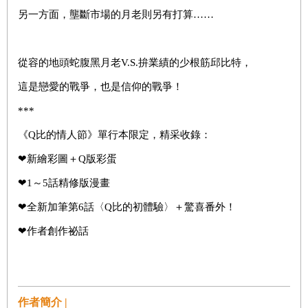
另一方面，壟斷市場的月老則另有打算……
從容的地頭蛇腹黑月老V.S.拚業績的少根筋邱比特，
這是戀愛的戰爭，也是信仰的戰爭！
***
《Q比的情人節》單行本限定，精采收錄：
❤新繪彩圖＋Q版彩蛋
❤1～5話精修版漫畫
❤全新加筆第6話〈Q比的初體驗〉＋驚喜番外！
❤作者創作祕話
作者簡介 |