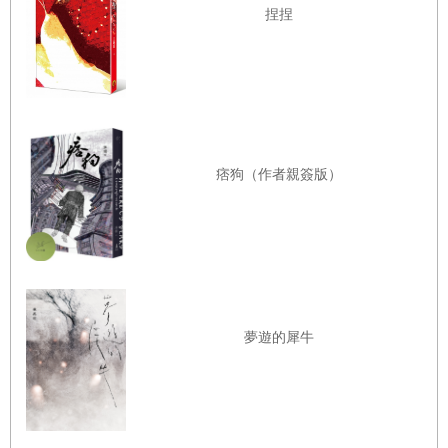
捏捏
痞狗（作者親簽版）
夢遊的犀牛