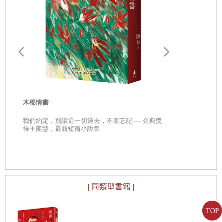
色彩悖論(0
神
從「想討所
年人們的 脫
木棉情書
我們約定，別讓這一切過去，不要忘記── 金典獎
得主陳慧，最新短篇小說集
| 同類型書籍 |
TOP