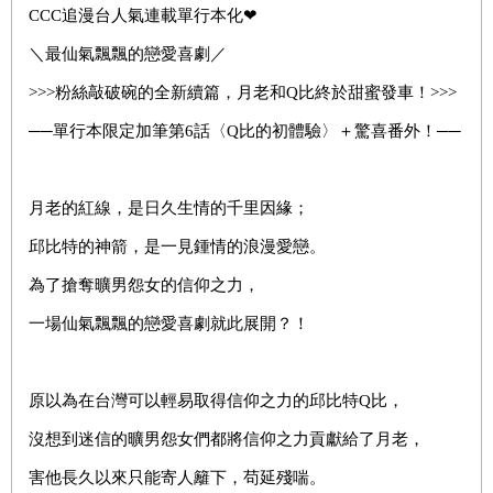
CCC追漫台人氣連載單行本化❤
＼最仙氣飄飄的戀愛喜劇／
>>>粉絲敲破碗的全新續篇，月老和Q比終於甜蜜發車！>>>
──單行本限定加筆第6話〈Q比的初體驗〉＋驚喜番外！──
月老的紅線，是日久生情的千里因緣；
邱比特的神箭，是一見鍾情的浪漫愛戀。
為了搶奪曠男怨女的信仰之力，
一場仙氣飄飄的戀愛喜劇就此展開？！
原以為在台灣可以輕易取得信仰之力的邱比特Q比，
沒想到迷信的曠男怨女們都將信仰之力貢獻給了月老，
害他長久以來只能寄人籬下，苟延殘喘。