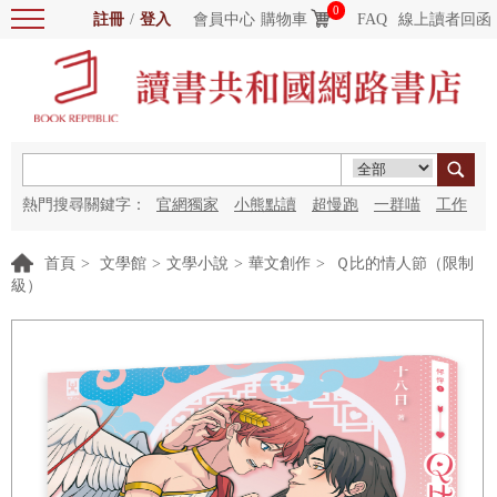
0
註冊
/
登入
會員中心
購物車
FAQ
線上讀者回函
熱門搜尋關鍵字：
官網獨家
小熊點讀
超慢跑
一群喵
工作
細胞
海洋圖書館
紅花
首頁
>
文學館
>
文學小說
>
華文創作
>
Ｑ比的情人節（限制
級）