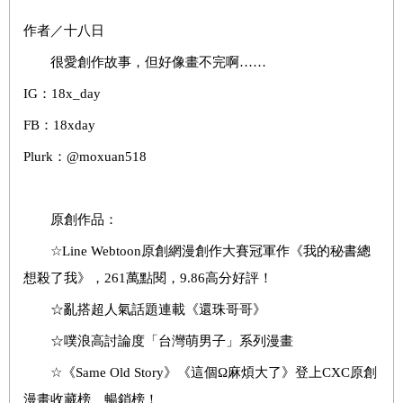
作者／十八日
很愛創作故事，但好像畫不完啊……
IG：18x_day
FB：18xday
Plurk：@moxuan518
原創作品：
☆Line Webtoon原創網漫創作大賽冠軍作《我的秘書總
想殺了我》，261萬點閱，9.86高分好評！
☆亂搭超人氣話題連載《還珠哥哥》
☆噗浪高討論度「台灣萌男子」系列漫畫
☆《Same Old Story》《這個Ω麻煩大了》登上CXC原創
漫畫收藏榜、暢銷榜！