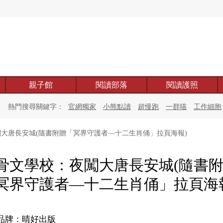
親子館
閱讀部落
閱讀護照
熱門搜尋關鍵字：
官網獨家
小熊點讀
超慢跑
一群喵
工作細胞
大唐長安城(隨書附贈「冥界守護者—十二生肖俑」拉頁海報)
骨文學校：夜闖大唐長安城(隨書
冥界守護者—十二生肖俑」拉頁海
品牌：晴好出版