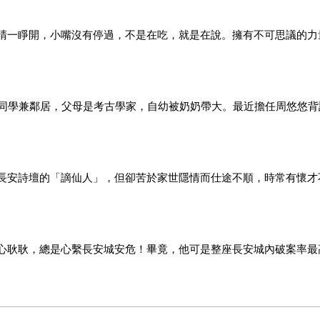
睛一睜開，小嘴沒有停過，不是在吃，就是在說。擁有不可思議的力
的同學兼鄰居，父母是考古學家，自幼被奶奶帶大。最近擔任周悠悠背
長安詩壇的「謫仙人」，但卻苦於家世隱情而仕途不順，時常有懷才
心耿耿，總是心繫長安城安危！畢竟，他可是整座長安城內破案率最