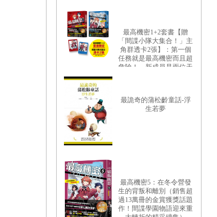
最高機密1+2套書【贈
「間諜小隊大集合！」主
角群透卡2張】：第一個
任務就是最高機密而且超
危險！、新成員是兩位天
才少女
最詭奇的蒲松齡童話-浮
生若夢
最高機密5：在冬令營發
生的背叛和離別（銷售超
過13萬冊的金賞獲獎話題
作！間諜學園物語迎來重