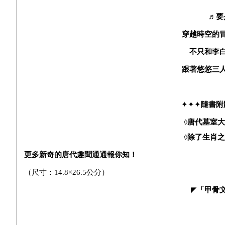
♬
要
穿越時空的
不只和李
跟著悠悠三
✦✦✦
隨書附
◊
唐代墓室大
◊
除了生肖之
更多新奇的唐代趣聞通通報你知！
（尺寸：14.8×26.5公分）
◤
「甲骨