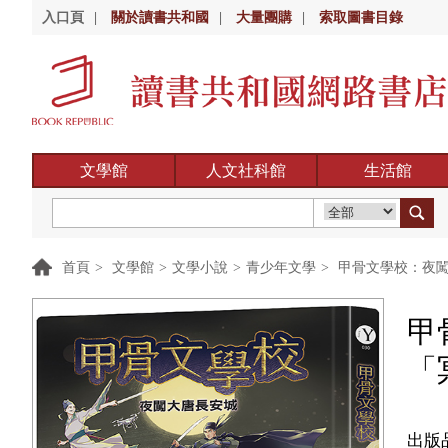
入口頁
|
關於讀書共和國
|
大量團購
|
索取圖書目錄
文學館
人文社科館
生活館
首頁
>
文學館
>
文學小說
>
青少年文學
>
甲骨文學校：夜闖
甲
「
出版