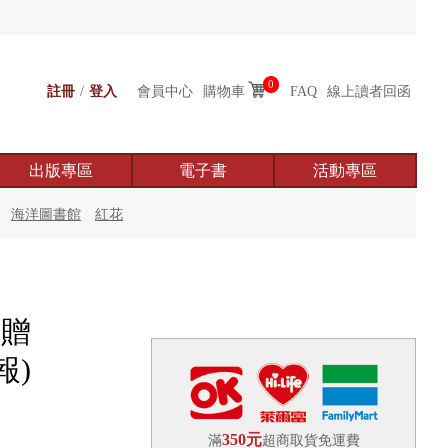
0
註冊
/
登入
會員中心
購物車
FAQ
線上讀者回函
出版專區
電子書
活動專區
海洋圖書館
紅花
附贈
報)
350元
滿
超商取貨免運費