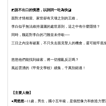
◩
說不出口的憤懣，以詩詞一吐為快◪
面對才情相當、家世卻有天壤之別的王維，
李白似乎無法維持瀟灑的處世原則，這之中有什麼隱情？
同時，魏廷對李白的刁難並未停歇──
三日之內沒有破案，不只失去面見聖人的機會，還可能牢底
悠悠他們能找到線索，將一切撥亂反正嗎？
風起雲湧的《甲骨文學校》續集，千萬別錯過！
【主要人物】
●
周悠悠─
11歲，男生，國小五年級，是個想像力和創造力