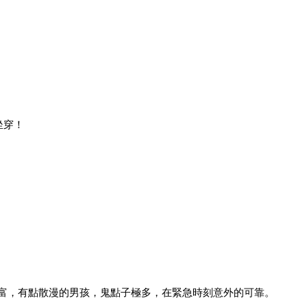
坐穿！
豐富，有點散漫的男孩，鬼點子極多，在緊急時刻意外的可靠。