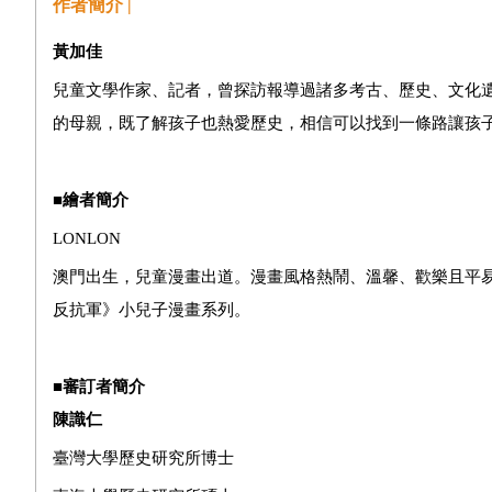
作者簡介 |
黃加佳
兒童文學作家、記者，曾探訪報導過諸多考古、歷史、文化
的母親，既了解孩子也熱愛歷史，相信可以找到一條路讓孩
■
繪者簡介
LONLON
澳門出生，兒童漫畫出道。漫畫風格熱鬧、溫馨、歡樂且平
反抗軍》小兒子漫畫系列。
■
審訂者
簡介
陳識仁
臺灣大學歷史研究所博士