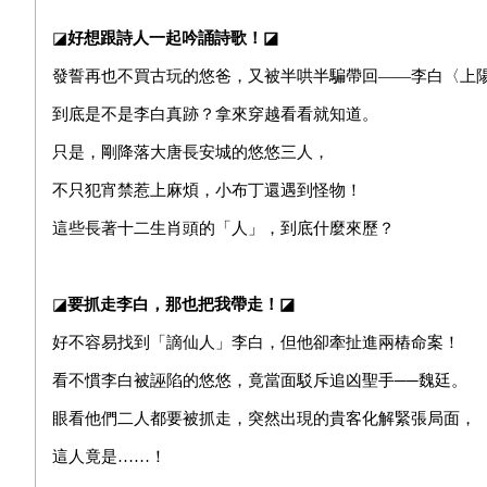
◪
好想跟詩人一起吟誦詩歌！◪
發誓再也不買古玩的悠爸，又被半哄半騙帶回——李白〈上
到底是不是李白真跡？拿來穿越看看就知道。
只是，剛降落大唐長安城的悠悠三人，
不只犯宵禁惹上麻煩，小布丁還遇到怪物！
這些長著十二生肖頭的「人」，到底什麼來歷？
◪
要抓走李白，那也把我帶走！◪
好不容易找到「謫仙人」李白，但他卻牽扯進兩樁命案！
看不慣李白被誣陷的悠悠，竟當面駁斥追凶聖手──魏廷。
眼看他們二人都要被抓走，突然出現的貴客化解緊張局面，
這人竟是……！