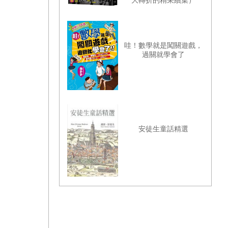
大轉折的精采續集）
哇！數學就是闖關遊戲，
過關就學會了
安徒生童話精選