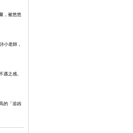
量，被悠悠
詩小老師，
不遇之感。
高的「追凶