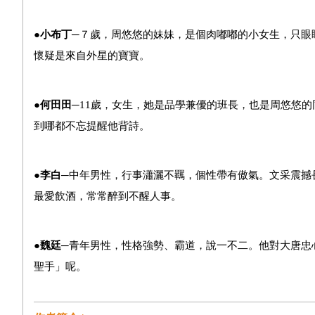
●
小布丁─
７歲，周悠悠的妹妹，是個肉嘟嘟的小女生，只眼
懷疑是來自外星的寶寶。
●
何田田─
11歲，女生，她是品學兼優的班長，也是周悠悠
到哪都不忘提醒他背詩。
●
李白─
中年男性，行事瀟灑不羈，個性帶有傲氣。文采震撼
最愛飲酒，常常醉到不醒人事。
●
魏廷─
青年男性，性格強勢、霸道，說一不二。他對大唐忠
聖手」呢。