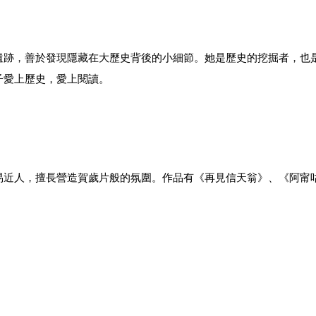
遺跡，善於發現隱藏在大歷史背後的小細節。她是歷史的挖掘者，也
子愛上歷史，愛上閱讀。
易近人，擅長營造賀歲片般的氛圍。作品有《再見信天翁》、《阿甯