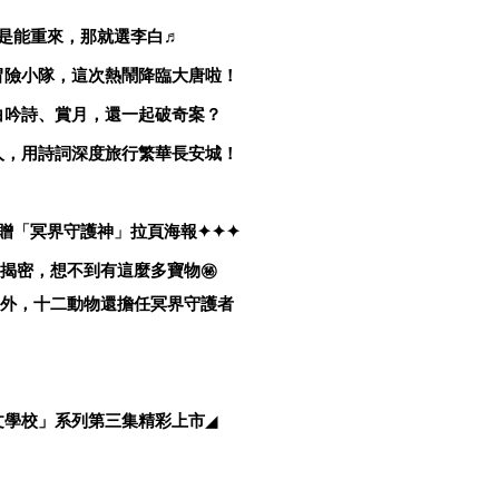
是能重來，那就選李白♬
冒險小隊，這次熱鬧降臨大唐啦！
白吟詩、賞月，還一起破奇案？
人，用詩詞深度旅行繁華長安城！
贈
「
冥界守護神
」
拉頁海報✦✦✦
揭密，想不到有這麼多寶物㊙️
外，十二動物還擔任冥界守護者
文學校」系列第三集精彩上市
◢