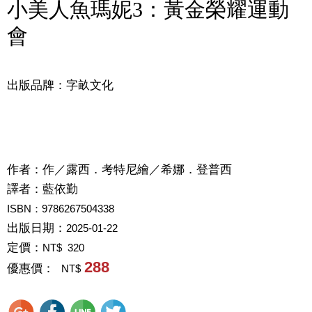
小美人魚瑪妮3：黃金榮耀運動
會
出版品牌：字畝文化
作者：
作／露西．考特尼繪／希娜．登普西
譯者：
藍依勤
ISBN：9786267504338
出版日期：
2025-01-22
定價：
NT$ 320
288
優惠價：
NT$