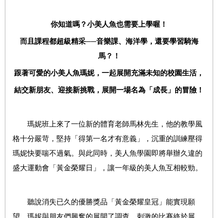
你知道嗎？小美人魚也需要上學喔！
而且課程都超級精采──音樂課、海洋學，還要學習騎海
馬？！
跟著可愛的小美人魚瑪妮，一起展開充滿未知的校園生活，
結交新朋友、迎接新挑戰，展開一場名為「成長」的冒險！
瑪妮班上來了一位新的體育老師馬林先生，他的教學風
格十分嚴苛，堅持「得第一名才有意義」，沉重的訓練壓得
瑪妮快要喘不過氣。與此同時，美人魚學園即將舉辦久違的
盛大運動會「黃金榮耀日」，讓一年級的美人魚互相較勁。
聽說消失已久的優勝獎品「黃金榮耀皇冠」能實現願
望，瑪妮與朋友們興奮的展開了調查。刺激的比賽終於展