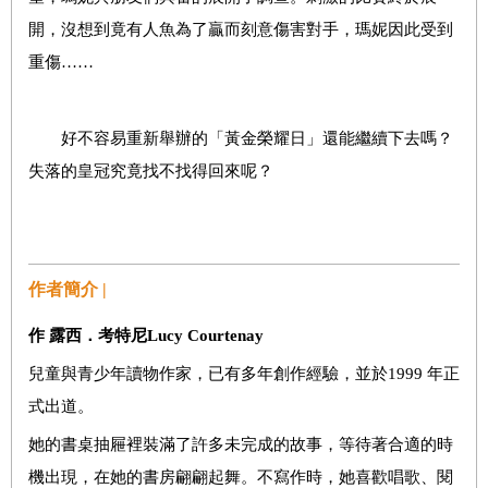
開，沒想到竟有人魚為了贏而刻意傷害對手，瑪妮因此受到
重傷……
好不容易重新舉辦的「黃金榮耀日」還能繼續下去嗎？
失落的皇冠究竟找不找得回來呢？
作者簡介 |
作 露西．考特尼
Lucy Courtenay
兒童與青少年讀物作家，已有多年創作經驗，並於1999 年正
式出道。
她的書桌抽屜裡裝滿了許多未完成的故事，等待著合適的時
機出現，在她的書房翩翩起舞。不寫作時，她喜歡唱歌、閱