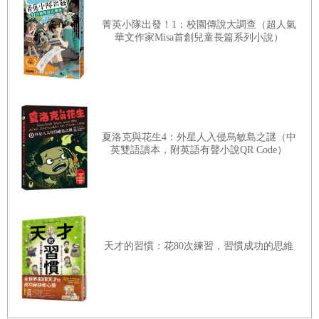
菁英小隊出發！1：校園傳說大調查（超人氣
華文作家Misa首創兒童長篇系列小說）
夏洛克與花生4：外星人入侵烏敏島之謎（中
英雙語讀本，附英語有聲小說QR Code）
天才的習慣：花80次練習，習慣成功的思維