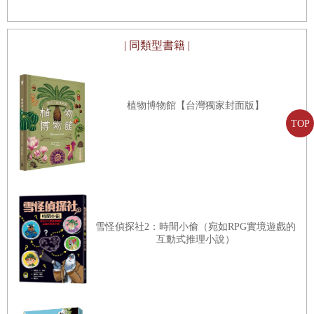
| 同類型書籍 |
植物博物館【台灣獨家封面版】
TOP
雪怪偵探社2：時間小偷（宛如RPG實境遊戲的
互動式推理小說）