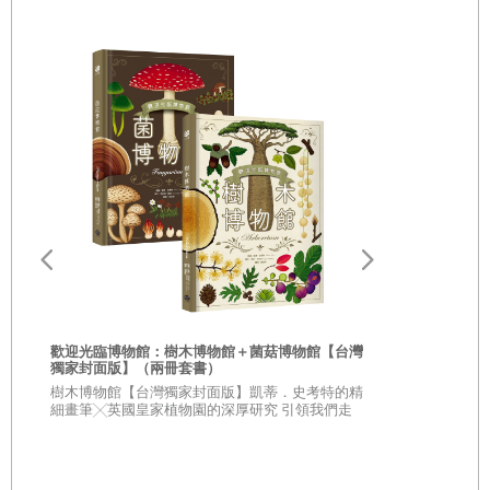
歡迎光臨博物館：樹木博物館＋菌菇博物館【台灣
獨家封面版】（兩冊套書）
從疑問到思考
樹木博物館【台灣獨家封面版】凱蒂．史考特的精
人生思辨關
細畫筆╳英國皇家植物園的深厚研究 引領我們走
入蓊鬱豐美、萬象紛呈的森林之中
★★法國文
★★這個世界
不容易被洗腦