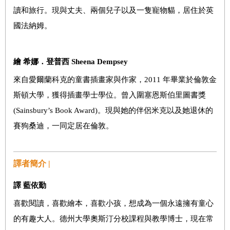
讀和旅行。現與丈夫、兩個兒子以及一隻寵物貓，居住於英
國法納姆。
繪 希娜．登普西
Sheena Dempsey
來自愛爾蘭科克的童書插畫家與作家，2011 年畢業於倫敦金
斯頓大學，獲得插畫學士學位。曾入圍塞恩斯伯里圖書獎
(Sainsbury’s Book Award)。現與她的伴侶米克以及她退休的
賽狗桑迪，一同定居在倫敦。
譯者簡介 |
譯 藍依勤
喜歡閱讀，喜歡繪本，喜歡小孩，想成為一個永遠擁有童心
的有趣大人。德州大學奧斯汀分校課程與教學博士，現在常