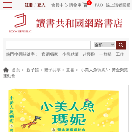
0
註冊
/
登入
會員中心
購物車
FAQ
線上讀者回函
熱門搜尋關鍵字：
官網獨家
小熊點讀
超慢跑
一群喵
工作
細胞
海洋圖書館
紅花
首頁
>
親子館
>
親子共享
>
童書
>
小美人魚瑪妮3：黃金榮耀
運動會