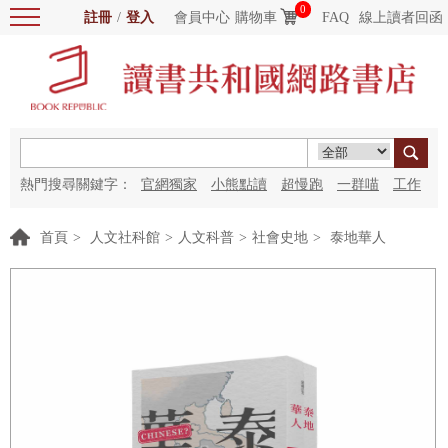
0
註冊
/
登入
會員中心
購物車
FAQ
線上讀者回函
熱門搜尋關鍵字：
官網獨家
小熊點讀
超慢跑
一群喵
工作
細胞
海洋圖書館
紅花
首頁
>
人文社科館
>
人文科普
>
社會史地
>
泰地華人