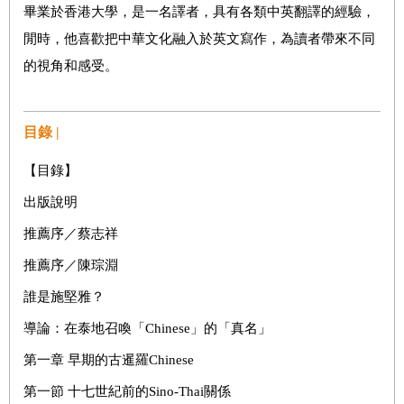
畢業於香港大學，是一名譯者，具有各類中英翻譯的經驗，
閒時，他喜歡把中華文化融入於英文寫作，為讀者帶來不同
的視角和感受。
目錄 |
【目錄】
出版說明
推薦序／蔡志祥
推薦序／陳琮淵
誰是施堅雅？
導論：在泰地召喚「Chinese」的「真名」
第一章 早期的古暹羅Chinese
第一節 十七世紀前的Sino-Thai關係