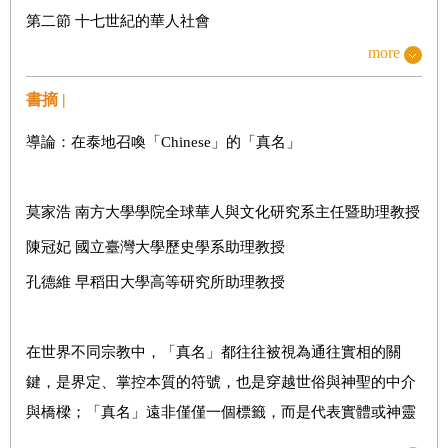
第二節 十七世紀的華人社會
more
第三節 十八世紀至大城王朝的沒落
第四節 達信王時代和卻克里朝初期的Chinese情況
書摘 |
第二章 開放港口與貿易：一九一七年以前的Chinese移民及
導論：在泰地召喚「Chinese」的「真名」
其人口增長
第一節 移民背景
莫家浩 南方大學學院全球華人與文化研究系主任暨助理教授
第二節 語言族群、航運和移民模式
陳冠妃 國立臺灣大學歷史學系助理教授
第三節 移民常規和程序
孔德維 早稻田大學高等研究所助理教授
第四節 Chinese移民的規模
第五節 影響移民率的因素
在世界不同宗教中，「真名」都往往被視為通往實相的關
第六節 暹羅Chinese人口的增長
鍵，是界定、掌控本質的符號，也是穿越世俗與神聖的中介
第七節 Chinese定居地的擴大
與橋樑；「真名」遠非僅僅一個標籤，而是代表實體或神靈
第三章 異鄉謀生：拉瑪五世時期Chinese在泰國經濟中的地
的本質與身份。認識並使用「真名」通常被認為賦予操控被