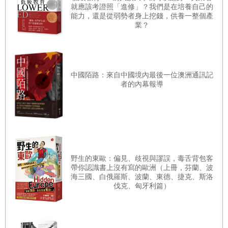
就應該考證照「進修」？我們是在培養自己的
有非凡的力量，代表著神聖「道」（Verb）——宇宙的創造
第八章 危機、戰爭和暫緩：第二次世界大戰及其餘波
能力，還是從弱勢者身上挖錢，供養一整個產
力量的片段。這些名字通常源自希伯來文、拉丁文或希臘
業？
第一節 鑾披汶的第一次執政時代
文，被視為神聖能量與權威的載體。修行者相信，認識並正
第二節 日本的佔領
確使用這些名字能賦予影響神靈或超自然力量的能力。所羅
第三節 一九四五年至一九四八年的Chinese泰關係
門魔法，又稱所羅門式魔法，是一種儀式性的魔法傳統，起
中國陌路：來自中國境內最後一位澳洲通訊記
第四節 一九四五年至一九四八年的華人會社組織
者的內幕報導
源於聖經中的所羅門王形象。他以智慧著稱，據說能夠指揮
第九章 鎮壓和重新考慮：一九四八年至一九五六年鑾披汶第
靈體。該傳統的起源可追溯至經典，例如《所羅門遺訓》
二次執政下的Chinese
（Testament of Solomon），其中描述所羅門利用一枚神賜的
魔法戒指控制惡靈和靈體，建造耶路撒冷聖殿。所羅門魔法
第一節 Chinese社會的結構
的核心特徵包括使用神聖名字進行召喚、製作刻有文字的魔
第二節 Chinese對政治氣氛變動的反應
野生的東歐：偏見、歧視與謬誤，毒舌背包客
法工具，以及強調修行者道德與靈性純潔的重要性。該傳統
帶你認識書上沒有寫的歐洲（上冊，芬蘭、波
第三節 泰國經濟的力量
亦對靈體進行階層分類，詳細記錄其能力與功能。《所羅門
海三國、白俄羅斯、波蘭、東德、捷克、斯洛
伐克、匈牙利篇）
第四節 Chinese教育的衰退
之鑰》（Clavicula Salomonis）及相關文本是此一傳統的典
第五節 Sino-Thai關係的變化
範，其記載了數百個神聖名字，如「Adonay」、「Eloy」及
參考文獻
「Tetragrammaton」。這些名字被刻於戒指、皇冠及鈴鐺等