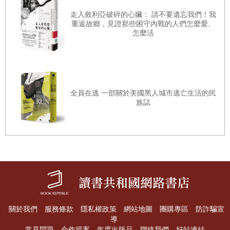
儀式工具上，使其充滿神聖力量。召喚真名的行為通常伴隨
各章重點
走入敘利亞破碎的心臟： 請不要遺忘我們！我
重返故鄉，見證那些困守內戰的人們怎麼愛、
嚴格的潔淨要求，強調修行者的身心準備。在所羅門魔法
怎麼活
中，真名作為人神之間的媒介，其在儀式中的使用凸顯了語
言作為實現神聖旨意工具的觀念，這在中古神學與神秘傳統
中引起了深刻共鳴。所羅門魔法對西方神秘主義影響深遠，
塑造了文藝復興魔法、赫密斯主義（Hermeticism），以及現
全員在逃 一部關於美國黑人城市逃亡生活的民
代神秘主義運動（如黃金黎明協會（Hermetic Order of the
族誌
Golden Dawn））的實踐方式。其歷史演變凸顯了人類語言
在神聖權威框架內與超自然力量互動並加以掌控的永恆追
求。
「真名」的啟發性不僅適用於宗教領域，也可以延伸到身份
認同與文化分析的場域。對於本書所關注的「Chinese」這一
關於我們
服務條款
隱私權政策
網站地圖
團購專區
防詐騙宣
詞彙，其「真名」的探尋，便是泰國「華人」歷史的核心問
導
常見問題
合作提案
年度出版品
聯絡我們
好站連結