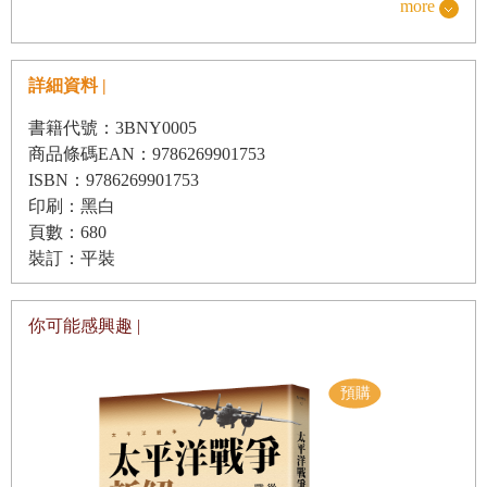
more
位
命名者的力量，這突顯了語言的內在能量。這種信念體現了
第一節 勞工種族分類的前因
名字、本質與權威之間的象徵性連結。施堅雅（G. William
詳細資料 |
Skinner）《泰地華人》一書處處透露著他為當地
第二節 華人創業精神
「Chinese」何去何從的憂患共情，敘述著「Chinese」身份
書籍代號：3BNY0005
第三節 勞工與工匠
商品條碼EAN：9786269901753
的多層可能性，但其書寫的「Chinese」卻是為冷戰時期的西
第四節 Chinese和政府稅收
ISBN：9786269901753
方知識人而劃的符文；一旦回到被凝視者的語言，讀者卻又
印刷：黑白
第四章 不穩定的模式：拉瑪三世至五世時期的暹羅Chinese
可能失卻了「真名」。
頁數：680
社會
裝訂：平裝
第一節 通婚和同化
真名與冷戰下的泰地「Chinese」書寫
第二節 Chinese社會結構
你可能感興趣 |
第三節 Chinese和泰國政府
早在前二世紀以前，周人就把「描述和命名鬼怪的姓名學」
第五章 進入新時代：向民族主義和凝聚力的過渡
作為辟邪法門，秦睡虎地簡帛《日書》裡面記載著多達數十
第一節 Chinese民族主義興起
種鬼的分類，《日書》、《白澤圖》等典籍還會分門別類的
第二節 Chinese問題
敘述鬼怪之名，然後再說明如何驅逐他們的方法。中古道教