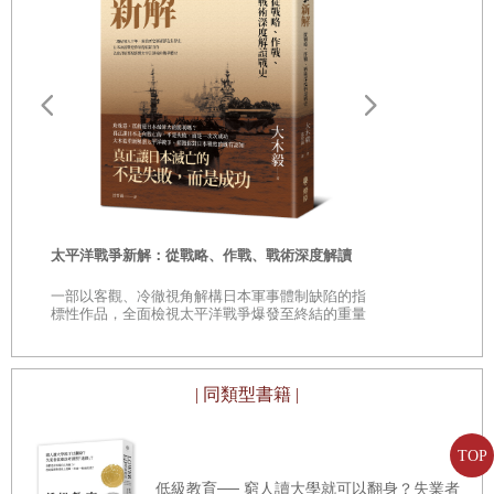
符籙的傳統中，「真名」更被認為能賦予召喚者掌控「神
第三節 華人社會的演變
靈」與超自然力量的能力。「真名」是理解符籙與圖像（如
第六章 移民的流入和流出：一九一八年至一九五五年的人口
《三皇內文》、《五岳真形圖》）的核心所在，這些物件通
趨勢
常刻有晦澀的符號與天書，被視為超越世俗存在的「真名」
第一節 大規模移民的高峰與終結
遠野物語：
與形象的直接表徵。其神秘難解的特質增添了其神聖性，使
第二節 泰國Chinese人口的增長
——日本民
其成為超自然力量的真實工具。道士的符籙透過其文字刻畫
「鄉土」的
第三節 年齡及性別的分布
了神聖的本質，並經常需要通過儀式啟用。《三皇內文》詳
時
第四節 地理上的分布
細記載了天書中的真名，使修行者得以召喚神祇或驅逐惡
太平洋戰爭新解：從戰略、作戰、戰術深度解讀
是
靈。這些文本如同天命的象徵，賦予使用者合法性與靈性權
第七章 利益衝突：一九三八年Chinese在泰國社會的生活
一部以客觀、冷徹視角解構日本軍事體制缺陷的指
巔
標性作品，全面檢視太平洋戰爭爆發至終結的重量
威。同一時代的漢傳佛教有類近「真名」的概念，例如，龍
第一節 Chinese與泰國經濟
級著作
樹菩薩的《五明論》記載了利用真名進行的儀式，目的在於
第二節 Chinese教育
療癒或影響靈體。這些實踐顯示出道教與佛教思想的融合，
| 同類型書籍 |
第三節 Chinese媒體與政治活動
尤其是二者對於神聖名字與符號力量的共同信念。 同樣地，
第四節 泰國對Chinese的政策
「真名」亦見於西方的「所羅門魔法」（Solomonic
TOP
第五節 一九一八至一九三八年的社會變革
Magic）。在所羅門魔法傳統中，「真名」（True Name）具
低級教育── 窮人讀大學就可以翻身？失業者