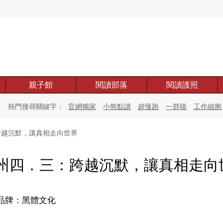
親子館
閱讀部落
閱讀護照
熱門搜尋關鍵字：
官網獨家
小熊點讀
超慢跑
一群喵
工作細胞
越沉默，讓真相走向世界
州四．三：跨越沉默，讓真相走向
品牌：黑體文化