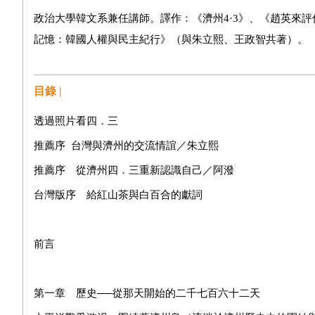
政治大學韓文系兼任講師。譯作：《濟州4·3》、《趙英來
記憶：韓國人權與民主紀行》（與朱立熙、王政智共著）。
目錄 |
透過照片看四．三
推薦序 台灣與濟州的交流情誼／朱立熙
推薦序 從濟州四．三重新認識自己／阿潑
台灣版序 給紅山茶與白百合的獻詞
前言
第一章 歷史──從那天開始的二千七百六十二天