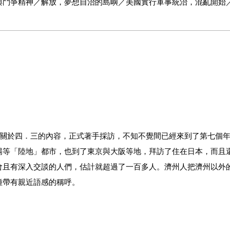
與鬥爭精神／解放，夢想自治的島嶼／美國實行軍事統治，混亂開始
撼動濟州的槍聲，憤怒民眾大罷工／無能的美軍政府、蠻橫的警察與
前哨基地！／鎮壓與接連不斷的刑求致死事件，點燃武裝起義的火苗
告終的濟州島五．一○選舉，預告著強硬的鎮壓行動／化成灰燼的濟
九月二十一日的二千七百六十二天
，查明真相旅程之始／二○○七年濟州國際機場的遺骸挖掘，重見天
在寅總統：「四．三是無法否認的歷史事實」／二○二一年全面修正
寫關於四．三的內容，正式著手採訪，不知不覺間已經來到了第七個
步前進的歷史，不能停歇的查明真相之路
陽等「陸地」都市，也到了東京與大阪等地，拜訪了住在日本，而且
會且有深入交談的人們，估計就超過了一百多人。濟州人把濟州以外
種帶有親近語感的稱呼。
口的屠殺現場／偶來小路第八號路線：在中文教堂遇見的「牢記四．
個路口都蘊含著的四．三的內幕／偶來小路第十四號路線：棉布老奶
小女孩、小男孩，時至今日卻已經白髮蒼蒼。還記得四．三情景的他