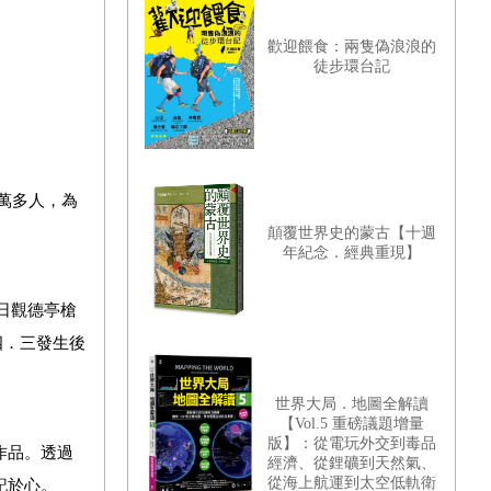
歡迎餵食：兩隻偽浪浪的
徒步環台記
萬多人，為
顛覆世界史的蒙古【十週
年紀念．經典重現】
日觀德亭槍
四．三發生後
世界大局．地圖全解讀
【Vol.5 重磅議題增量
版】：從電玩外交到毒品
作品。透過
經濟、從鋰礦到天然氣、
從海上航運到太空低軌衛
記於心。