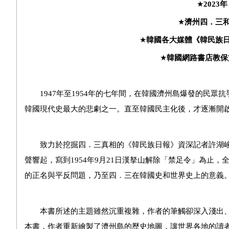
★
2023
年
★
濟州四
．
三
★
韓國各大媒體《韓民族
★
韓國網路書店教保
1947年至1954年的七年間，在韓國濟州島爆發的民眾
韓國現代史最大的悲劇之一。直至韓國民主化後，才逐漸開
致力於挖掘四．三真相的《韓民族日報》資深記者許湖峻，過
聲響起，寫到1954年9月21日漢拏山解除「禁足令」為止
的正名與平反問題，乃至四．三在韓國史和世界史上的意義
本書所述的主題雖然沉重複雜，作者的筆觸卻深入淺出、
本書，作者重新繪製了濟州島的歷史地圖，讓世界各地的讀