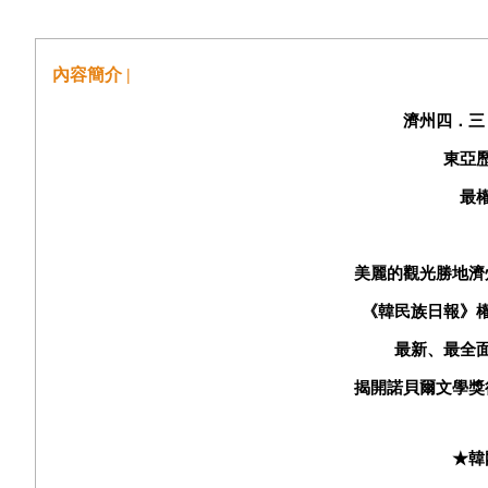
內容簡介 |
濟州四．三
東亞
最
美麗的觀光勝地濟
《韓民族日報》
最新、最全
揭開諾貝爾文學獎
★韓