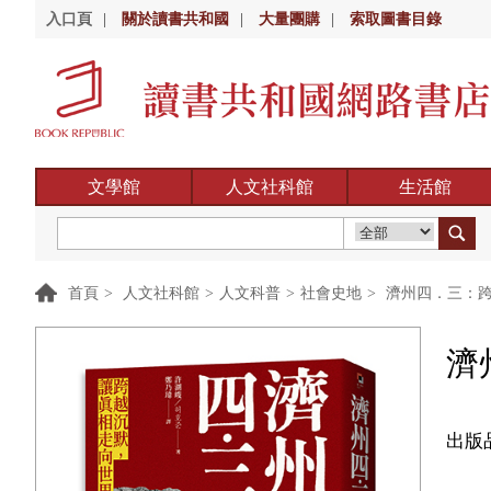
入口頁
|
關於讀書共和國
|
大量團購
|
索取圖書目錄
文學館
人文社科館
生活館
首頁
>
人文社科館
>
人文科普
>
社會史地
>
濟州四．三：跨
濟
出版