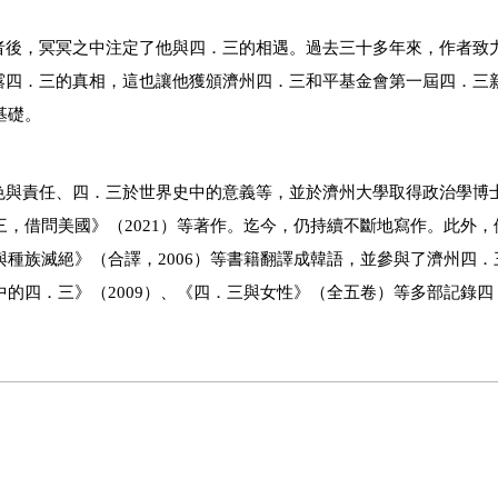
者後，冥冥之中注定了他與四．三的相遇。過去三十多年來，作者致
露四．三的真相，這也讓他獲頒濟州四．三和平基金會第一屆四．三
基礎。
色與責任、四．三於世界史中的意義等，並於濟州大學取得政治學博
三，借問美國》（2021）等著作。迄今，仍持續不斷地寫作。此外
與種族滅絕》（合譯，2006）等書籍翻譯成韓語，並參與了濟州四
中的四．三》（2009）、《四．三與女性》（全五卷）等多部記錄