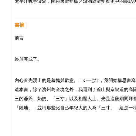
太平洋戰爭漩渦，圍繞著濟州島／流淌於濟州歷史中的團結
頓、糧食短缺、傳染病流行，三大團烏雲籠罩／三月一日，
恣行刑求與恐怖攻擊／美國的封鎖政策，讓南韓成為反共的
書摘 |
年四月三日，臨界點引爆，每座山峰都燃起了烽火／以失敗
「赤匪」的濟州島人／從一九四七年三月一日到一九五四年
前言
第二章 尚未結束的歷史──從那天之後，到今日為止
終於完成了。
長達半個世紀的鎮壓與禁忌的時代／一九八七年六月民主抗爭
們／盧武鉉總統，正式為國家公權力所造成的錯誤道歉／文
內心首先湧上的是羞愧與歉意。二○一七年，我開始構思書
法》／以再審的名義，回復四．三受刑人的名譽／緩慢但穩
這本書，除了濟州島全境之外，我還到了釜山與京畿道的高
三的爺爺、奶奶、「三寸」以及相關人士。光是這段期間拜
「陸地」，並稱那些比自己年紀大的人為「三寸」，這是一
第三章 痕跡一──偶來小路上的那些日子
偶來小路第一號路線：母親的銀戒指，被埋於城山日出峰豁
／偶來小路第十號路線：日本帝國強佔時期的悲傷歷史，每
四．三當時，他們還只是個剛學會走路的孩子，或者只是個