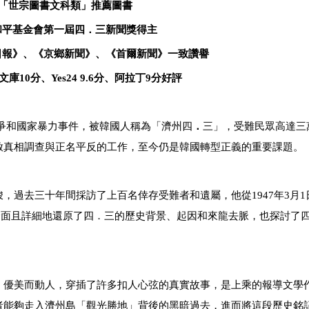
「世宗圖書文科類」推薦圖書
和平基金會第一屆四
．
三新聞獎得主
日報》、《京鄉新聞》、《
首爾新聞
》一致讚譽
文庫
10
分、
Yes24 9.6
分、阿拉丁
9
分好評
抗爭和國家暴力事件，被韓國人稱為「濟州四
．
三」，受難民眾高達三
啟真相調查與正名平反的工作，至今仍是韓國轉型正義的重要課題。
去三十年間採訪了上百名倖存受難者和遺屬，他從1947年3月1
，全面且詳細地還原了四．三的歷史背景、起因和來龍去脈，也探討了
。
優美而動人，穿插了許多扣人心弦的真實故事，是上乘的報導文學
者能夠走入濟州島「觀光勝地」背後的黑暗過去，進而將這段歷史銘