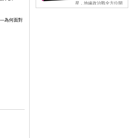
星，地緣政治戰全方位開
打！
─為何面對