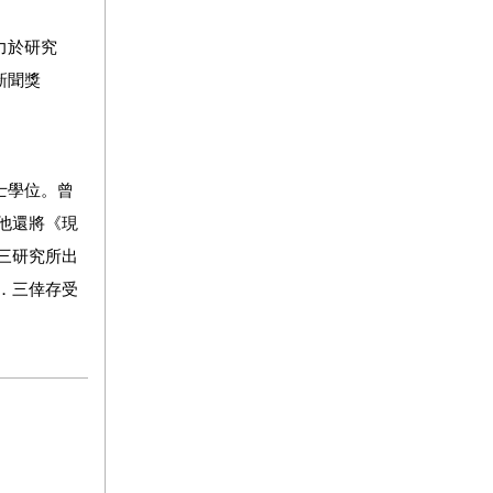
力於研究
新聞獎
士學位。曾
，他還將《現
．三研究所出
四．三倖存受