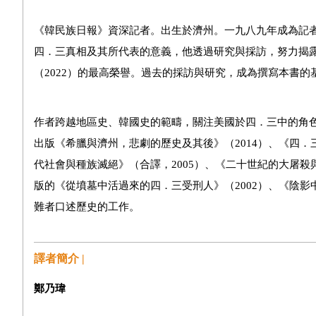
《韓民族日報》資深記者。出生於濟州。一九八九年成為記
四．三真相及其所代表的意義，他透過研究與採訪，努力揭
（2022）的最高榮譽。過去的採訪與研究，成為撰寫本書的
作者跨越地區史、韓國史的範疇，關注美國於四．三中的角
出版《希臘與濟州，悲劇的歷史及其後》（2014）、《四．
代社會與種族滅絕》（合譯，2005）、《二十世紀的大屠殺
版的《從墳墓中活過來的四．三受刑人》（2002）、《陰影
難者口述歷史的工作。
譯者簡介 |
鄭乃瑋