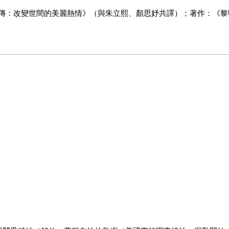
評傳：改變世間的美麗熱情》（與朱立熙、顏思妤共譯）；著作：《黎