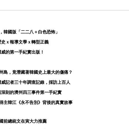
，韓國版「二二八＋白色恐怖」
歷史ｘ報導文學ｘ轉型正義
權威的第一手紀實出版！
州島，竟潛藏著韓國史上最大的傷痛？
權威記者三十年調查記錄，採訪上百人
面深刻的濟州四三事件第一手紀實
得主韓江《永不告別》背後的真實故事
國前總統文在寅大力推薦