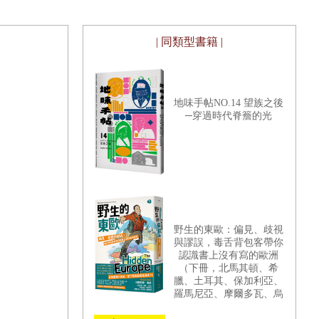
| 同類型書籍 |
地味手帖NO.14 望族之後
─穿過時代脊簷的光
野生的東歐：偏見、歧視
與謬誤，毒舌背包客帶你
認識書上沒有寫的歐洲
（下冊，北馬其頓、希
臘、土耳其、保加利亞、
羅馬尼亞、摩爾多瓦、烏
克蘭、俄羅斯篇）