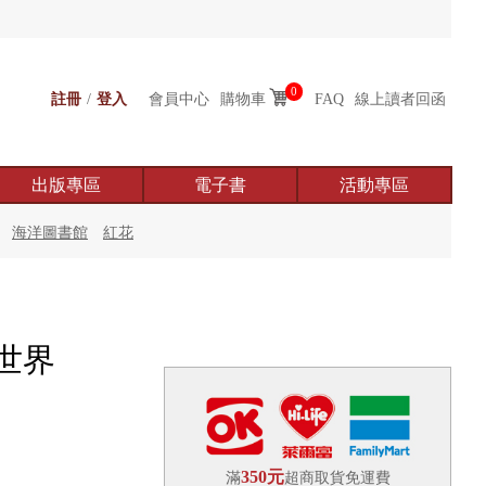
0
註冊
/
登入
會員中心
購物車
FAQ
線上讀者回函
出版專區
電子書
活動專區
海洋圖書館
紅花
世界
350元
滿
超商取貨免運費