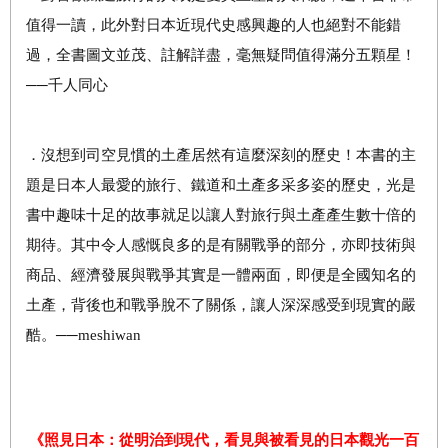
值得一讀，此外對日本近現代史感興趣的人也絕對不能錯
過，全書圖文並茂、註解詳盡，毫無疑問值得滿分五顆星！
──千人同心
．沒想到司空見慣的土產居然有這麼深刻的歷史！本書的主
題是日本人最愛的旅行、鐵道和土產多采多姿的歷史，光是
書中趣味十足的故事就足以讓人對旅行與土產產生數十倍的
期待。其中令人感慨良多的是有關戰爭的部分，亦即技術與
商品、經濟發展與戰爭其實是一體兩面，即便是全國知名的
土產，背後也和戰爭脫不了關係，讓人深深感受到現實的嚴
酷。──meshiwan
《照見日本：從明治到現代，看見與被看見的日本觀光一百