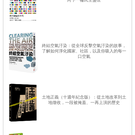
向下一輪民主盛世
儘管引文中的情況與本書列舉的土產不在同一個討論範圍，
大垣的柿羊羹／內國勸業博覽會中登場的競爭對手與努力改
其時的輸送系統其實也無法在當日完成運送，不過東京往返
良
京都與大阪所需的時間大幅縮短，確實可能為食品的贈送與
激烈競爭後登上主流寶座的土產／瞬息萬變的環境中
答禮帶來革命性的變化。
鐵道的開通也促使新名產誕生。舉例來說，明治三十年（一
第四章 帝國日本的擴張與名產的普及
終結空氣汙染：從全球反擊空氣汙染的故事，
八九七）京都二條到嵯峨之間的京都鐵道開通後，沿線的嵐
了解如何淨化國家、社區，以及你吸入的每一
誕生於近代後期的宮島工藝品／「飯杓是克敵利器」
口空氣
山、嵯峨野等自古便十分知名的景點，就開始販售「勝花糰
隨著戰爭興起的商業入門書／「軍事都市」所誕生的「軍人
子」及「櫻餅」等名產。
土產」
勝花糰子據說是模仿隅田川的糰子製作，鐵道開通後來訪的
明治時代宮島土產的主角是手工藝品
遊客增加，各家業者競相販賣這種糰子，於是成為嵐山的名
創造的故事──紅葉饅頭與伊藤博文傳說
產之一。櫻餅也是在京都鐵道通車的明治三十年前後由奧村
土地正義（十週年紀念版）：從土地改革到土
地徵收，一段被掩蓋、一再上演的歷史
又兵衛開始販賣。兩者都是鐵道開通後新創的名產，但其型
史料中的紅葉饅頭／媒體引領的風潮
態仍保有近世以來的傳統，以當場食用為前提。
香蕉與北海道／木雕熊成為名產之前
明治三十六年（一九○三）京都鐵道發行的沿線旅遊指南
新領土臺灣與土產／並沒有「鄭成功月餅」與「孫文餅」
中，將勝花糰子與櫻餅放在「美食」單元，看來是以當場食