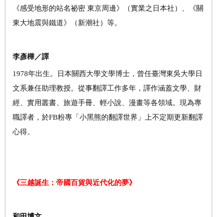
《感受地形的站名祕密 東京周邊》（實業之日本社）、《關
東大地震與鐵道》（新潮社）等。
李彥樺／譯
1978年出生。日本關西大學文學博士，曾任臺灣東吳大學日
文系兼任助理教授。從事翻譯工作多年，譯作涵蓋文學、財
經、實用叢書、旅遊手冊、輕小說、漫畫等各領域。現為專
職譯者，於FB粉專「小黑熊的翻譯世界」上不定期更新翻譯
心得。
《三越誕生：帝國百貨與近代化的夢》
和田博文