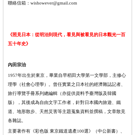
聯絡信箱：wishowever@gmail.com
《照見日本：從明治到現代，看見與被看見的日本觀光一百
五十年史》
內田宗治
1957年出生於東京，畢業自早稻田大學第一文學部，主修心
理學（社會心理學）。曾任實業之日本社的經濟雜誌記者、
旅行導覽手冊系列總編輯（亦提供資料予臺灣版及韓國
版），其後成為自由文字工作者，針對日本國內旅遊、鐵
道、地形散步、天然災害等主題蒐集資料並撰稿，文章散見
各雜誌。
主要著作有《彩色版 東京鐵道遺產100選》（中公新書）、