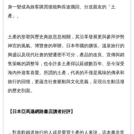
身一變成為旅客購買後能夠長途攜回、分送親友的「土
產」。
土產的形塑與歷史典故息息相關，其沿革發展更與參拜伊勢
神宮的風氣、博覽會的舉辦、日本帝國的擴張、溫泉旅行的
興盛以及現代社會的變遷密不可分，產品的改良、宣傳與銷
售策略的調整等，也令許多土產得以延續數百年、至今深受
海內外遊客喜愛。所謂的土產，代表的不僅是風味的傳承和
旅行的回憶，更蘊含社會脈動與文化意義，呈現出生動活潑
的歷史剖面。
【日本亞馬遜網路書店讀者好評】
．對喜歡鐵道旅行的人或是愛買土產的人來說，這本書非常