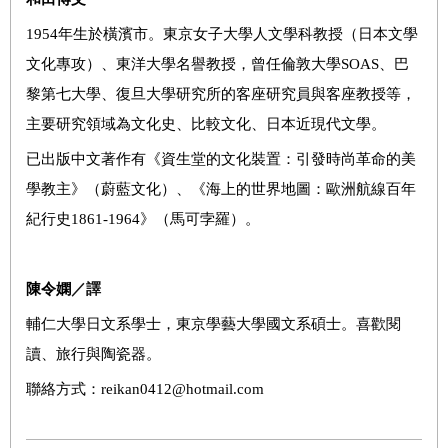
1954年生於橫濱市。東京女子大學人文學科教授（日本文學
文化專攻）、東洋大學名譽教授，曾任倫敦大學SOAS、巴
黎第七大學、復旦大學研究所的客座研究員與客座教授等，
主要研究領域為文化史、比較文化、日本近現代文學。
已出版中文著作有《資生堂的文化裝置：引發時尚革命的美
學教主》（蔚藍文化）、《海上的世界地圖：歐洲航線百年
紀行史1861-1964》（馬可孛羅）。
陳令嫻
／譯
輔仁大學日文系學士，東京學藝大學國文系碩士。喜歡閱
讀、旅行與陶瓷器。
聯絡方式：reikan0412@hotmail.com