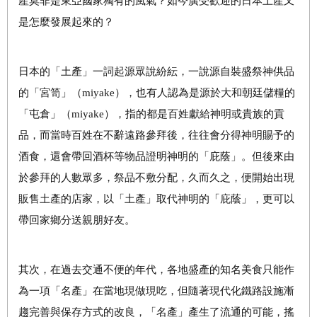
產莫非是東亞國家獨有的風氣？如今廣受歡迎的日本土產又
是怎麼發展起來的？
日本的「土產」一詞起源眾說紛紜，一說源自裝盛祭神供品
的「宮笥」（miyake），也有人認為是源於大和朝廷儲糧的
「屯倉」（miyake），指的都是百姓獻給神明或貴族的貢
品，而當時百姓在不辭遠路參拜後，往往會分得神明賜予的
酒食，還會帶回酒杯等物品證明神明的「庇蔭」。但後來由
於參拜的人數眾多，祭品不敷分配，久而久之，便開始出現
販售土產的店家，以「土產」取代神明的「庇蔭」，更可以
帶回家鄉分送親朋好友。
其次，在過去交通不便的年代，各地盛產的知名美食只能作
為一項「名產」在當地現做現吃，但隨著現代化鐵路設施漸
趨完善與保存方式的改良，「名產」產生了流通的可能，搖