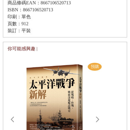
商品條碼EAN：8667106520713
與土產的意義發生了什麼樣的變化，又如何轉變成符合近代
ISBN：8667106520713
需求的型態。
印刷：單色
第二章 近代參拜伊勢神宮與赤福
頁數：912
參拜伊勢神宮是近世一大娛樂
裝訂：平裝
清河八郎的「土產宅配」
萬金丹、伊勢曆、菸草盒──從「宮笥」到「土產」
事實上，即使是近世，也並非完全沒有辦法運送笨重又龐大
赤福的誕生／呈獻給明治天皇的赤福／修建為「神都」的伊
你可能感興趣 |
的土產。
勢神宮
安政二年（一八五五），著名的幕末志士清河八郎與母親一
宣傳與改良／參宮急行電鐵開通拉近了與神宮的距離
同前往西國旅遊，探訪伊勢、東海道、金毘羅、宮島等近世
從《伊勢參宮要覽》中看到的參拜者心聲／畢業旅行與伊勢
具代表性的名勝古蹟，並將行程詳細記錄在《西遊草》這部
神宮
遊記中。翻閱《西遊草》會發現，清河非但在旅遊地點購買
畢業旅行的土產／「將伊勢物產一網打盡」的「百貨式大物
了陶器、人偶等大量「笨重又龐大的土產」，更直接寄回家
產館」
鄉，據說運費並不貴，而且這種作法相當普及。現代人常用
來寄送土產的宅配服務，或許可說就是源自清河八郎的土產
伊勢──整備大型土產店的先驅／經濟高度成長期的盛況與
宅配。
後續的演變
遠野物語：