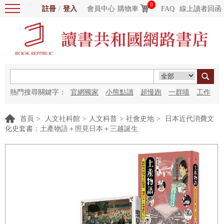
0
註冊
/
登入
會員中心
購物車
FAQ
線上讀者回函
熱門搜尋關鍵字：
官網獨家
小熊點讀
超慢跑
一群喵
工作
細胞
海洋圖書館
紅花
首頁
>
人文社科館
>
人文科普
>
社會史地
>
日本近代消費文
化史套書：土產物語＋照見日本＋三越誕生