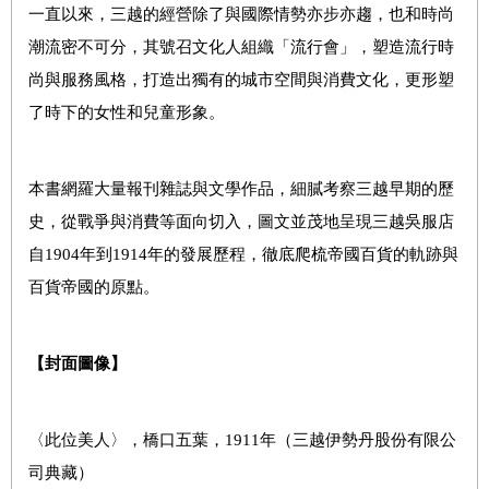
一直以來，三越的經營除了與國際情勢亦步亦趨，也和時尚
潮流密不可分，其號召文化人組織「流行會」，塑造流行時
尚與服務風格，打造出獨有的城市空間與消費文化，更形塑
了時下的女性和兒童形象。
本書網羅大量報刊雜誌與文學作品，細膩考察三越早期的歷
史，從戰爭與消費等面向切入，圖文並茂地呈現三越吳服店
自1904年到1914年的發展歷程，徹底爬梳帝國百貨的軌跡與
百貨帝國的原點。
【封面圖像】
〈此位美人〉，橋口五葉，1911年（三越伊勢丹股份有限公
司典藏）