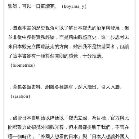
艱澀，可以一口氣讀完。（koyama_y）
．透過本書的歷史視角可以了解日本觀光的沿革與發展，但
並非從中獲得實務經驗，而是藉由觀照歷史，進一步思考未
來日本觀光立國應該走的方向，雖然我不是旅遊業者，但讀
了這本書卻有一種豁然開朗的感覺，十分推薦。
（biometrics）
．蒐集各類史料、網羅各種題材，深入淺出、引人入勝。
（sasabon）
．儘管日本自明治以降便以「觀光立國」為目標，官方與民
間都致力於招攬外國觀光客，但本書卻提醒了我們，不管在
哪一個時代，「外國人想看的日本」與「日本人想讓外國人