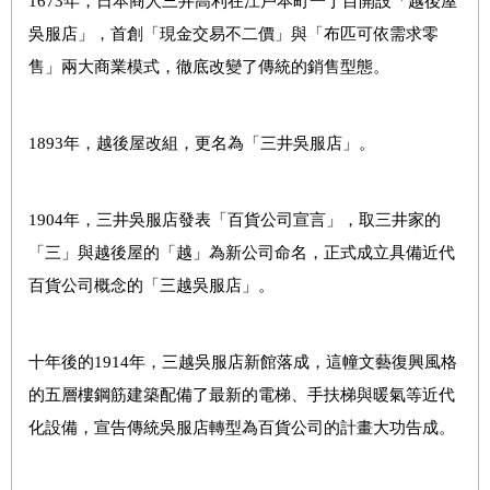
1673年，日本商人三井高利在江戶本町一丁目開設「越後屋
吳服店」，首創「現金交易不二價」與「布匹可依需求零
售」兩大商業模式，徹底改變了傳統的銷售型態。
1893年，越後屋改組，更名為「三井吳服店」。
1904年，三井吳服店發表「百貨公司宣言」，取三井家的
「三」與越後屋的「越」為新公司命名，正式成立具備近代
百貨公司概念的「三越吳服店」。
十年後的1914年，三越吳服店新館落成，這幢文藝復興風格
的五層樓鋼筋建築配備了最新的電梯、手扶梯與暖氣等近代
化設備，宣告傳統吳服店轉型為百貨公司的計畫大功告成。