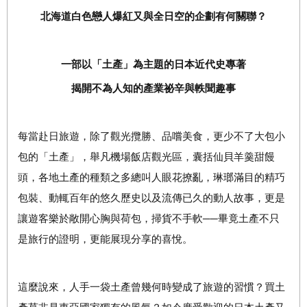
北海道白色戀人爆紅又與全日空的企劃有何關聯？
一部以「土產」為主題的日本近代史專著
揭開不為人知的產業祕辛與軼聞趣事
每當赴日旅遊，除了觀光攬勝、品嚐美食，更少不了大包小
包的「土產」，舉凡機場飯店觀光區，囊括仙貝羊羹甜饅
頭，各地土產的種類之多總叫人眼花撩亂，琳瑯滿目的精巧
包裝、動輒百年的悠久歷史以及流傳已久的動人故事，更是
讓遊客樂於敞開心胸與荷包，掃貨不手軟──畢竟土產不只
是旅行的證明，更能展現分享的喜悅。
這麼說來，人手一袋土產曾幾何時變成了旅遊的習慣？買土