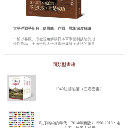
不過，清河畢竟是出羽國清川村出身的富裕鄉士，在這趟旅
赤福的現代化之路／超越赤福的生薑糖／近鐵電車與站內銷
——日本民
途中他還包下了一整艘船由四國搭往本州，連番的奢侈行徑
「鄉土」的
售
連諸侯也為之遜色。由此可見，當時要寄送體積龐大的土產
改良保存方法、擴大事業版圖，成為代表伊勢的企業／衰落
時
回鄉，或許不像現代這般容易。
太平洋戰爭新解：從戰略、作戰、戰術深度解讀
與復興
是
一部以客觀、冷徹視角解構日本軍事體制缺陷的指
巔
標性作品，全面檢視太平洋戰爭爆發至終結的重量
級著作
鐵道開通與名產的演變
第三章 博覽會與名產
鐵道的開通改變了前述狀況，其中最為劃時代的發展，便是
博覽會、共進會、商品展示所／「地方特產店」的起源
| 同類型書籍 |
明治二十二年（一八八九）東海道線全線通車。這使得東京
江之島貝殼工藝的興衰／江之島與鎌倉的融合
到大阪、京都的交通時間大幅縮短，也大大改變了生鮮食品
淪為「待宰肥羊」的顧客／努力做到「收費透明化」
的運送模式。
1940法國陷落（三卷套書）
管制劣質商品與改良名產／鐵道院的名產評鑑
東海道線全線通車後，人們享有交通之便，早晨在大阪飲
博覽會與創造名產／奈良的商品宣傳
酒，晚上就得以享用東京佳餚。因此，今年許多民眾將大阪
大阪電氣軌道開業與打造橿原名產／日本旅行與JTB
產的海鰻寄到東京當新年禮物，國內的運輸公司不斷湧進貨
物，配送員也極為忙碌。
「吸引外國旅客」與改良土產／全國點心大博覽會
秩序繽紛的年代（2014年新版）1990-2010：走