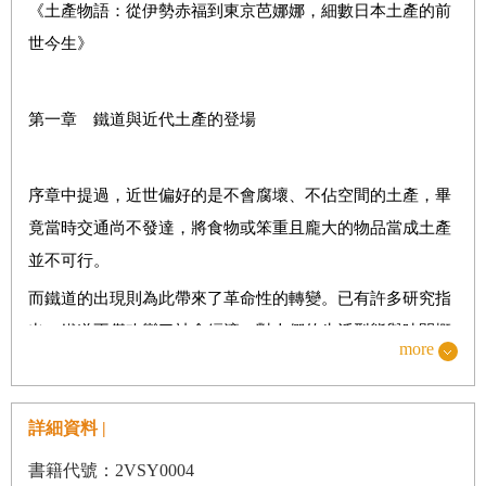
《土產物語：從伊勢赤福到東京芭娜娜，細數日本土產的前
所謂「與土地的淵源」
世今生》
第一章 鐵道與近代土產的登場
第一章 鐵道與近代土產的登場
清河八郎的「土產宅配」／鐵道開通與名產的演變
安倍川餅與醃山葵／明治時代東海道線各站的名產
序章中提過，近世偏好的是不會腐壞、不佔空間的土產，畢
交通系統的演變與名產的興衰／站內銷售與「站內店」
竟當時交通尚不發達，將食物或笨重且龐大的物品當成土產
鐵道弘濟會成立／旅遊指南與土產
並不可行。
黍糰子與吉備糰子／中日戰爭與鐵道運輸
而鐵道的出現則為此帶來了革命性的轉變。已有許多研究指
透過銷售策略形成固定的商品形象／羽田穴守稻荷、門前町
出，鐵道不僅改變了社會經濟，對人們的生活型態與時間概
more
與土產的興衰
念等文化層面也造成了強烈的影響。由於名產與土產兩者和
旅行有極為密切的關係，自然也遭受到鐵道帶來的直接衝
京阪電鐵與香里園／八橋成為主流點心的漫長歷程
詳細資料 |
擊。
正牌老店之爭所帶來的效應／五色豆與政岡豆
本章將探討鐵道這項近代交通設施的出現，使近世以後名產
書籍代號：2VSY0004
古典而新潮的鎌倉／「異國風情」的鴿子餅躋身名產之前