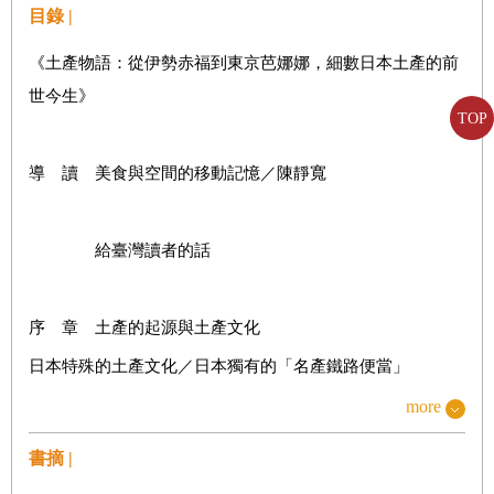
目錄 |
《土產物語：從伊勢赤福到東京芭娜娜，細數日本土產的前
世今生》
TOP
導 讀 美食與空間的移動記憶／陳靜寬
給臺灣讀者的話
序 章 土產的起源與土產文化
日本特殊的土產文化／日本獨有的「名產鐵路便當」
「土產」與「souvenir」／土產研究概觀
more
神社佛寺與土產的起源／「名產」與「土產」
書摘 |
「故事」的起源──「名產沒一個好吃」的理由