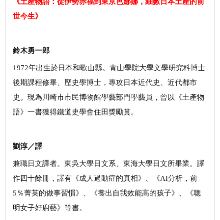
《土產物語：從伊勢赤福到東京芭娜娜，細數日本土產的前
世今生》
鈴木勇一郎
1972年出生於日本和歌山縣。青山學院大學文學研究科博士
後期課程修畢、歷史學博士，專攻日本近代史、近代都市
史。現為川崎市市民博物館學藝部門學藝員，曾以《土產物
語》一書獲得鐵道史學會住田獎勵賞。
劉淳／譯
兼職日文譯者。東吳大學日文系、東海大學日文所畢業。譯
作四十餘冊，譯有《成人過動症的真相》、《AI分析，前
5％菁英的做事習慣》、《養出自我效能高的孩子》、《聰
明女子好廚藝》等書。