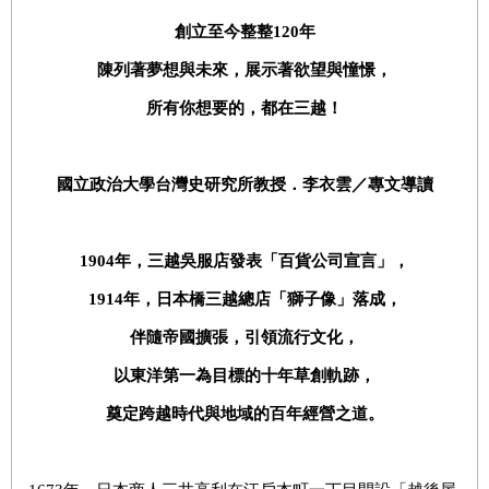
創立至今整整
120
年
陳列著夢想與未來，展示著欲望與憧憬，
所有你想要的，都在三越！
國立政治大學台灣史研究所教授．李衣雲／專文導讀
1904
年，三越吳服店發表「百貨公司宣言」，
1914
年，日本橋三越總店「獅子像」落成，
伴隨帝國擴張，引領流行文化，
以東洋第一為目標的十年草創軌跡，
奠定跨越時代與地域的百年經營之道。