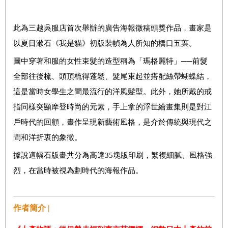
此為三越吳服店首次舉辦的廣告海報徵稿頭獎作品，畫家是
以夏目漱石《我是貓》初版裝幀為人所知的橋口五葉。
圖中穿著和服的女性束髮的造型稱為「瑪格麗特」──前髮
全部往後梳、頭頂梳得蓬鬆、髮尾束起並搭配絲帶蝴蝶結，
這是當時女學生之間最流行的洋風髮型。此外，她所戴的戒
指同樣突顯摩登時尚的元素，手上拿的浮世繪畫集則是對江
戶時代的回顧，畫作呈現新藝術風格，是介於傳統與現代之
間和洋折衷的象徵。
據說這幅石版畫共分為高達35塊版印刷，繁複細膩、風格強
烈，在當時被視為劃時代的海報作品。
作者簡介 |