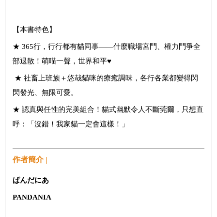
【本書特色】
★ 365行，行行都有貓同事——什麼職場宮鬥、權力鬥爭全
部退散！萌喵一聲，世界和平♥
★ 社畜上班族＋悠哉貓咪的療癒調味，各行各業都變得閃
閃發光、無限可愛。
★ 認真與任性的完美組合！貓式幽默令人不斷莞爾，只想直
呼：「沒錯！我家貓一定會這樣！」
作者簡介 |
ぱんだにあ
PANDANIA