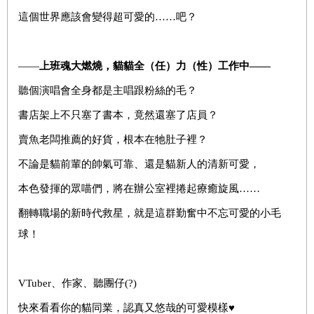
這個世界應該會變得超可愛的……吧？
——
上班魂大燃燒，貓貓全（任）力（性）工作中——
聽個演唱會全身都是主唱跟粉絲的毛？
書店架上不只塞了書本，竟然還塞了店員？
賣魚老闆推薦的好貨，根本在牠肚子裡？
不論是貓前輩的帥氣可靠、還是貓新人的清新可愛，
本色發揮的眾喵們，將在辦公室裡捲起療癒旋風……
翻轉職場的新時代救星，就是這群勤奮中不忘可愛的小毛
球！
VTuber、作家、聽團仔(?)
快來看看你的貓同業，認真又悠哉的可愛模樣♥