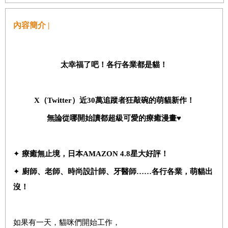
內容簡介 |
太幸福了吧！各行各業都是貓！
X
（
Twitter
）近
30
萬追蹤者狂敲碗的萌貓新作！
無論從哪開始讀都超級可愛的療癒漫畫
♥
✦
療癒無止境，
日本
AMAZON
4.
8
星
大好
評！
✦
廚師、老師、時尚設計師、牙醫師……各行各業，萌貓出
沒！
如果有一天，貓咪們開始工作，