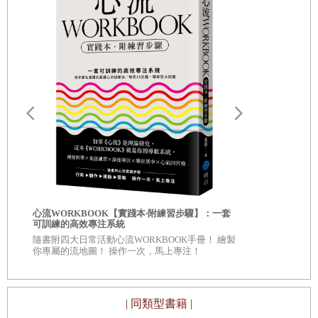
自我批評也
心流WORKBOOK【實踐本‧附練習步驟】：一套
服自我懷疑
可訓練的高效專注系統
◎深入意識
隨書附四大日常活動心流WORKBOOK手冊！ 繪製
自己 ◎每章
你專屬的流地圖！ 操作一次，馬上專注！
看待自己、
| 同類型書籍 |