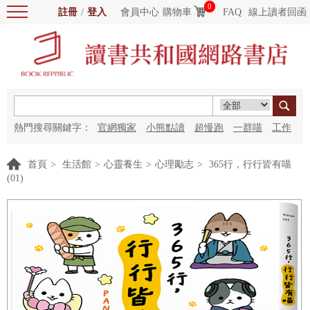
0
註冊
/
登入
會員中心
購物車
FAQ
線上讀者回函
熱門搜尋關鍵字：
官網獨家
小熊點讀
超慢跑
一群喵
工作
細胞
海洋圖書館
紅花
首頁
>
生活館
>
心靈養生
>
心理勵志
>
365行，行行皆有喵
(01)