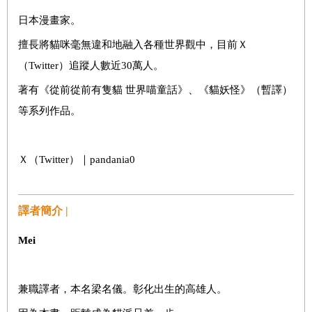
日本漫畫家。
擅長將貓咪毫無違和地融入各種世界觀中，目前Ｘ
（Twitter）追蹤人數近30萬人。
著有《從前從前有隻貓 世界喵童話》、《貓妖怪》（暫譯）
等系列作品。
Ｘ（Twitter）｜pandania0
譯者簡介 |
Mei
兼職譯者，本名梁名儀。彰化出生的高雄人。