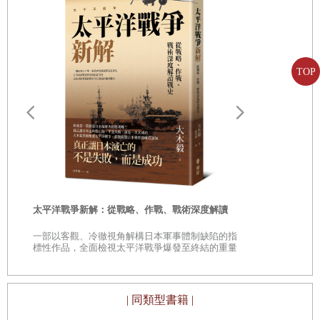
在疾風暴雨般的國企改革歷史中；鄭玉珍退休多年，她對外
部世界的認知定格在圍著單位過活的計畫年代，至今都感到
與當下生活的格格不入。
TOP
六十二歲的鄭玉珍走進臥室，拉開大立櫃抽屜。兩封信插在
抽屜邊上。她取出信，返回客廳坐定，打開其中一封，抖抖
遠野物語：
信紙，薄而脆的紙張發出窸窸窣窣的聲音，撞擊著空氣。
——日本民
「鄉土」的
「這就是媽媽留給我的信。」她念叨著，神態和姿勢都肅穆
時
太平洋戰爭新解：從戰略、作戰、戰術深度解讀
起來，悲傷掛在臉上，眼睛潮濕，彷彿在舞台帷幕開啟的前
是
一部以客觀、冷徹視角解構日本軍事體制缺陷的指
夕，努力醞釀情感作為出場的鋪墊。
巔
標性作品，全面檢視太平洋戰爭爆發至終結的重量
級著作
一片遊雲遮住了窗戶，房間暗淡下來。她的生母像下午的陽
| 同類型書籍 |
光突然消失，只留下了這兩封信。留下了關於那個真實自我