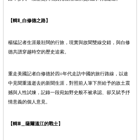
【輯
Ⅱ
_
白修德之路】
楊猛記者生涯最壯闊的行旅，現實與故聞雙線交錯，與白修
德共譜穿越時空的歷史追索。
重走美國記者白修德於四○年代走訪中國的旅行路線，以途
中見聞重溫逝去的新聞生涯，對照前人筆下所給予的故土震
撼與人性試煉，記錄一段宛如野史般不被承認、卻又賦予抒
情意義的個人意見。
【輯
Ⅲ
＿薩爾溫江的戰士
】