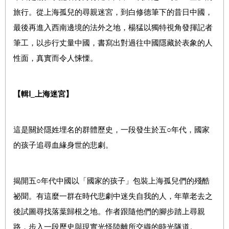
旅行。從上海孤兒的尋親迷宮，到白修德筆下的昔日中國，
最後再進入西南邊境的法外之地，楊猛以獨特視角發揮記者
筆工，以步行丈量中國，書寫出對過往中國隱藏於表象的人
性面，真實而令人悚慄。
【輯
Ⅰ
_
上海迷宮】
這是關於隱姓埋名的群體歷史，一段發生於五○年代，國家
的孩子追尋血緣身世的悲劇。
揭開五○年代中國以「國家的孩子」包裝上海孤兒們的殘酷
祕聞。有這麼一群在時代悲劇中迷失自我的人，年華老去之
後試圖尋找落葉歸根之地。作者跟隨他們的腳步踏上尋親
路，步入一段歷史與現實光怪陸離所交織的時光隧道。