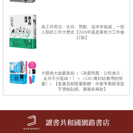
覺，生母並沒走遠，而是在不遠處一直注視著自己，近到隨
時可能跳出來摸一摸自己的臉似的。
為工作而活：生存、勞動、追求幸福感，一部
現在她明白這一幕幾乎不可能發生了。就像橡膠廠破產永遠
人類的工作大歷史【2026年還是要努力工作修
訂版】
不會復生一樣。
鄭玉珍忍不住想像寫信的女人：她是什麼樣的人？殘忍拋棄
了女兒，又留下語意晦澀的信，她想要告訴世人什麼？
大罷免大啟蒙套組（《為愛而罷：公民做主，
反共不分藍綠！》＋《120+萬封給臺灣的情
書》）【套書首刷限量附贈：作家李喬親筆題
字燙銀貼紙、書籤各兩款】
每次打開信，都像打開令人煩惱的一段秘密。她控制不住情
緒，喉嚨發出悲鳴，在庸常生活的強大慣性面前，這樣的痛
苦即使被激發出來，也明顯氣力不足。
「骨肉分離最為悲慘，提筆眼淚汪汪，這樣撫養一個小囡都