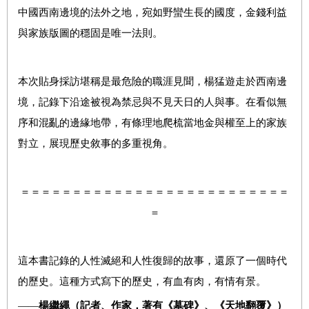
中國西南邊境的法外之地，宛如野蠻生長的國度，金錢利益
與家族版圖的穩固是唯一法則。
本次貼身採訪堪稱是最危險的職涯見聞，楊猛遊走於西南邊
境，記錄下沿途被視為禁忌與不見天日的人與事。在看似無
序和混亂的邊緣地帶，有條理地爬梳當地金與權至上的家族
對立，展現歷史敘事的多重視角。
＝＝＝＝＝＝＝＝＝＝＝＝＝＝＝＝＝＝＝＝＝＝＝＝＝＝
＝
這本書記錄的人性滅絕和人性復歸的故事，還原了一個時代
的歷史。這種方式寫下的歷史，有血有肉，有情有景。
——
楊繼繩（記者、作家，著有《墓碑》、《天地翻覆》）