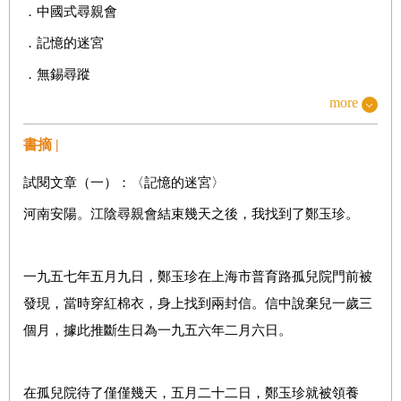
．中國式尋親會
．記憶的迷宮
．無錫尋蹤
more
．告別上海
．分裂的DNA
書摘 |
．尋親不遇
試閱文章（一）：〈記憶的迷宮〉
．尋隱者
河南安陽。江陰尋親會結束幾天之後，我找到了鄭玉珍。
．又見上海
一九五七年五月九日，鄭玉珍在上海市普育路孤兒院門前被
輯Ⅱ＿白修德之路
發現，當時穿紅棉衣，身上找到兩封信。信中說棄兒一歲三
．重回嵖岈山
個月，據此推斷生日為一九五六年二月六日。
．消失的中國記者
．被遺忘的潼關
在孤兒院待了僅僅幾天，五月二十二日，鄭玉珍就被領養