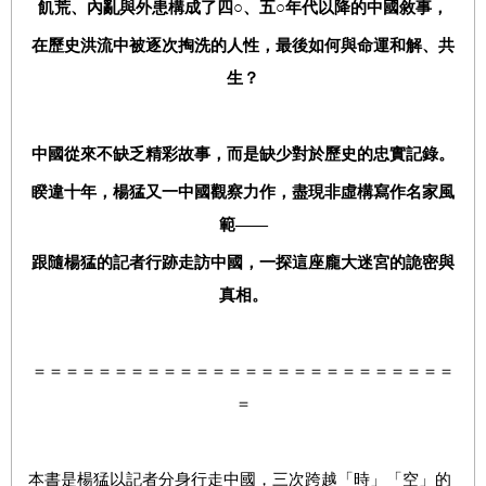
飢荒、內亂與外患構成了四
○、
五
○
年代以降的中國敘事，
在歷史洪流中被逐次掏洗的人性，最後如何與命運和解、共
生？
中國從來不缺乏精彩故事，而是缺少對於歷史的忠實記錄。
睽違十年，楊猛又一中國觀察力作，盡現非虛構寫作名家風
範——
跟隨楊猛的記者行跡走訪中國，一探這座龐大迷宮的詭密與
真相。
＝＝＝＝＝＝＝＝＝＝＝＝＝＝＝＝＝＝＝＝＝＝＝＝＝＝
＝
本書是楊猛以記者分身行走中國，三次跨越「時」「空」的