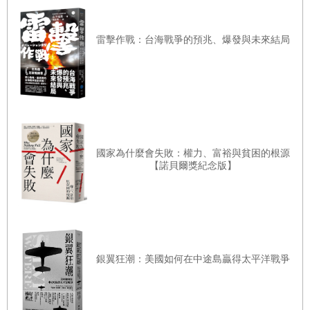
的唯一線索，沒有多餘的資訊，此生再也追尋不得。媽媽就
像曾經作為精神寄託的橡膠廠一樣，說沒就沒了。本來鄭玉
雷擊作戰：台海戰爭的預兆、爆發與未來結局
珍還以為會伴著車間揮之不去的橡膠味道終老。可是廠子說
垮就垮了。對鄭玉珍來說，那只是生理意義上的母親，一個
橫亙在生命中的無法驅散的陰影。世事無常，至今令她百思
不解。
國家為什麼會失敗：權力、富裕與貧困的根源
人們在上海街頭發現了這個被遺棄的孩子。那是早上，趕著
【諾貝爾獎紀念版】
上班的穿著黑色和藍色中山裝的男人，紮著紗巾遮蔽風沙的
女人，圍攏過來，發出各種議論。她停止哭泣，抬頭看到周
圍陌生的臉，但是沒有熟悉的媽媽的臉——這一幕常在鄭玉
珍記憶中出現。
銀翼狂潮：美國如何在中途島贏得太平洋戰爭
成長路上，兩封信一直保存在鄭玉珍身邊。這使她產生錯