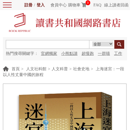
0
註冊
/
登入
會員中心
購物車
FAQ
線上讀者回函
熱門搜尋關鍵字：
官網獨家
小熊點讀
超慢跑
一群喵
工作
細胞
海洋圖書館
紅花
首頁
>
人文社科館
>
人文科普
>
社會史地
>
上海迷宮：一段
以人性丈量中國的旅程