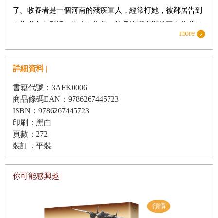
．洛陽的救贖
了。收養者是一個河南的殘疾軍人，經常打她，被鄰居告到
了街道主任那裡，終止了抱養。於是橡膠廠鄭姓工人收養了
．出鄭州
more
她，成了她的第二任養父。
．野史記錄者
詳細資料 |
鄭玉珍是少有的保留了父母物證的棄兒，這比較少見。或者
輯Ⅲ＿薩爾溫江的戰士
書籍代號：3AFK0006
這位媽媽幻想著以後可以憑藉信物與女兒重逢。可惜關鍵資
商品條碼EAN：9786267445723
訊缺失，無法知曉書寫者後來的命運，也沒能幫助鄭玉珍找
ISBN：9786267445723
到家人。
印刷：黑白
頁數：272
裝訂：平裝
隨著我這個不速之客的出現，原本閒散的下午消失了。這些
年，日復一日的家務、偶爾作為社交參加的廣場舞，占據了
你可能感興趣 |
前橡膠廠女工鄭玉珍的大部分日常生活。所謂「前」有兩層
含義。鄭玉珍曾經服務了幾十年的橡膠廠已不復存在，那家
工廠在計畫經濟年代為化工部定點生產橡膠製品，後來消失