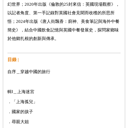
幻世界；2020年出版《倫敦的25封來信：英國現場觀察》，
以記者角度、第一手記錄對英國社會見聞而收穫的所思所
悟；2024年出版《唐人街飄香：廚神、美食筆記與海外中餐
簡史》，結合中國飲食記憶與英國中餐發展史，探問家鄉味
於他鄉扎根的創新與傳承。
目錄 |
自序＿穿越中國的旅行
輯Ⅰ＿上海迷宮
．「上海孤兒」
．國家的孩子
．尋親大姐