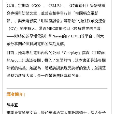
領域。定期為《GQ》、《ELLE》、《時事週刊》等雜誌撰
寫專欄與訪談文章，並曾在柏林舉行的「韓國獨立電影
節」、樂天電影院「明星座談會」等活動中擔任觀眾交流會
（GV）的主持人。通過MBC廣播節目《喚醒世界的早晨
——鄭時佑的早場電影》和Naver的[V LIVE]等平台，與大
眾分享關於演員與電影的深刻見解。
目前，她為專注電影內容的公司「Cineplay」撰寫《丁時雨
的Aroom》訪談專欄，投入了無限熱情，這本書正是該專欄
熱愛的結晶。她認為，通過訪談展現受訪者的魅力，並讓這
些魅力啟發大眾，是一件帶來無限幸福的事。
譯者簡介 |
陳丰宜
畢業於東吳英文系，後於英國約克大學攻讀碩士，深入骨子