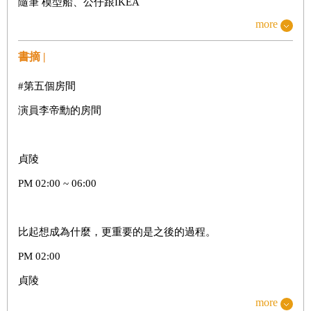
隨筆 模型船、公仔跟IKEA
more
Room No. 5演員李帝勳的房間
隨筆 漢江潛水橋
書摘 |
Room No. 6演員朱智勛的房間
#第五個房間
隨筆 偶然及必然
演員李帝勳的房間
Room No. 7演員金南佶的房間
隨筆 「放進去！」
貞陵
Room No. 8演員劉台午的房間
PM 02:00 ~ 06:00
隨筆 讓自己變得更細膩所付出的努力
Room No. 9演員吳正世的房間
比起想成為什麼，更重要的是之後的過程。
隨筆 獲勝的次數並不重要
PM 02:00
Room No. 10演員高斗心的房間
貞陵
隨筆 媽媽與濟州島
more
「雙重臉孔」，當大家在討論哪位演員擁有多種情感這