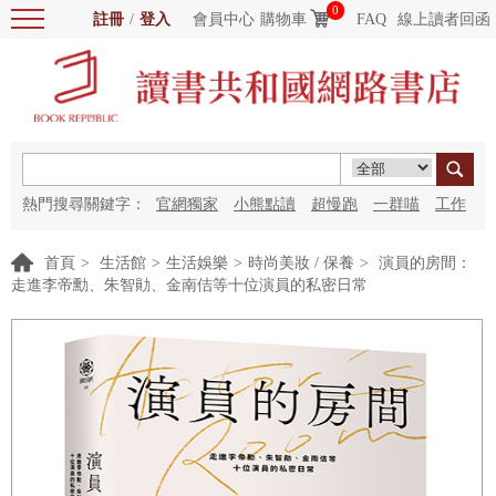
0
註冊
/
登入
會員中心
購物車
FAQ
線上讀者回函
熱門搜尋關鍵字：
官網獨家
小熊點讀
超慢跑
一群喵
工作
細胞
海洋圖書館
紅花
首頁
>
生活館
>
生活娛樂
>
時尚美妝 / 保養
>
演員的房間：
走進李帝勳、朱智勛、金南佶等十位演員的私密日常