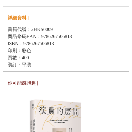
收場白：你的空間是哪裡呢？
個話題時，若有人能讓「雙重臉孔」這個修飾詞變得富有正
片尾彩蛋：演員們提及到的作品
面意義，那麼李帝勳肯定是最適合的人選。打從二〇一一年
詳細資料 |
如同彗星般閃亮登場，以《那一夜，青春褪色》這部作品讓
書籍代號：2HKS0009
整個電影圈為之天搖地動的那一刻起，李帝勳即以一種很自
商品條碼EAN：9786267506813
然的步調，逐漸地向大家展現了這種面貌，那個因為笨拙地
ISBN：9786267506813
渴望被愛，到頭來不禁毀掉他人，也搞垮了自己的「奇
印刷：彩色
頁數：400
泰」。正是多虧了李帝勳賦予這個角色的雙面魅力，處境岌
裝訂：平裝
岌可危的「奇泰」才有辦法成功獲得大眾的共鳴及喜愛。
你可能感興趣 |
在那之後，李帝勳也持續在電影之中活用著他那同時兼
具冷漠及溫和的面貌。在愛情面前曾是那麼懦弱的單純「承
敏（《初戀築夢101》）」以及深陷於瘋狂戰事中難以自拔
的「一榮（《高地戰》）」，這兩者的形象簡直就是天壤之
別；為了信念不惜熱血奮戰的歷史人物「朴烈（《朴烈：逆