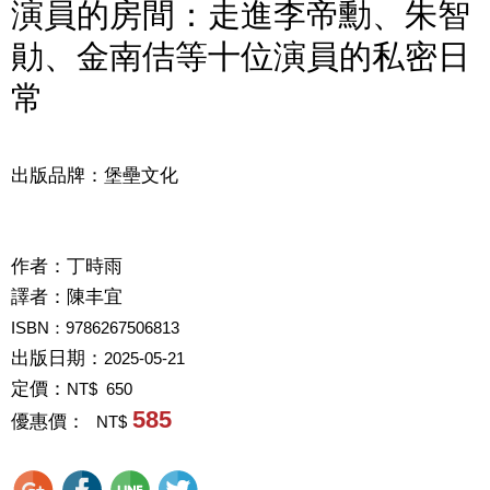
演員的房間：走進李帝勳、朱智
勛、金南佶等十位演員的私密日
常
出版品牌：堡壘文化
作者：
丁時雨
譯者：
陳丰宜
ISBN：9786267506813
出版日期：
2025-05-21
定價：
NT$ 650
585
優惠價：
NT$