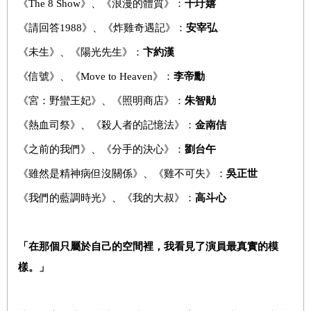
《The 8 Show》、《浪漫的體質》：
千玗嬉
《請回答1988》、《炸雞奇遇記》：
安宰弘
《未生》、《陽光先生》：
卞
約
漢
《信號》、《Move to Heaven》：
李帝勳
《宮：野蠻王妃》、《照明商店》：
朱智勛
《熱血司祭》、《殺人者的記憶法》：
金南佶
《之前的我們》、《分手的決心》：
劉台午
《雖然是精神病但沒關係》、《雞不可失》：
吳正世
《我們的藍調時光》、《我的大叔》：
高斗心
「在那個只屬於自己的空間裡，我看見了演員最真實的模
樣。」