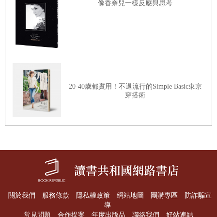
進我鏡頭裡的話…」，聽說有很多人都有過這種想像
像香奈兒一樣反應與思考
（笑），話說回來，即將公開的《狩獵的時間》，裡面是在
描述近代未來的面貌吧？那你覺得貞陵在不久的未來後會變
成什麼樣子呢？
應該會成為遺址吧？希望這裡能受到保護，不能隨便遭到破
壞。
20-40歲都實用！不退流行的Simple Basic東京
穿搭術
你在《狩獵的時間》中飾演的「俊錫」是整起事件的設計
者，那現實生活中的李帝勳是個怎麼樣的人呢？是行動派還
是理論家？
應該是懷抱著理想的行動派，因為光是擁有夢想而不去實踐
的話，夢想是不會實現的，但如果妳今天是問我究竟是感性
還是理性的話…
關於我們
服務條款
隱私權政策
網站地圖
團購專區
防詐騙宣
導
常見問題
合作提案
年度出版品
聯絡我們
好站連結