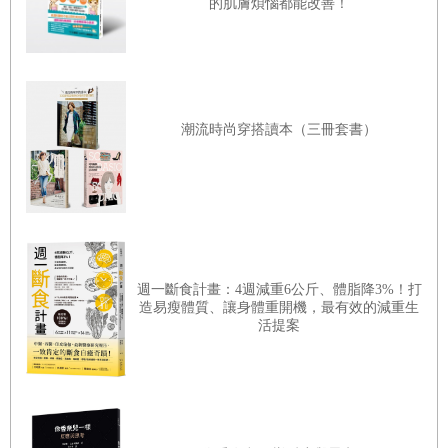
的肌膚煩惱都能改善！
請問你多久沒來貞陵了呢？
在拍攝完《初戀築夢101》後，其實這次是第一次來，聽到
妳問我哪裡是我獨有的空間時我苦惱了很久，因為跟家人一
起住的關係，邀請妳去我家好像也不太恰當…後來剛好想到
潮流時尚穿搭讀本（三冊套書）
《初戀築夢101》這部作品，就想說一起來貞陵邊走邊聊應
該很不錯。
當「瑞英（秀智飾）」闖進「承敏（李帝勳飾）」相機的觀
景窗時，大概是在這附近的哪裡？
週一斷食計畫：4週減重6公斤、體脂降3%！打
造易瘦體質、讓身體重開機，最有效的減重生
哈哈，應該是「承敏」自己想那麼相信的吧，相信她跑進了
活提案
自己的鏡頭裡。
當時在電影上映後，有很多年輕人紛紛表示「要是也有人跑