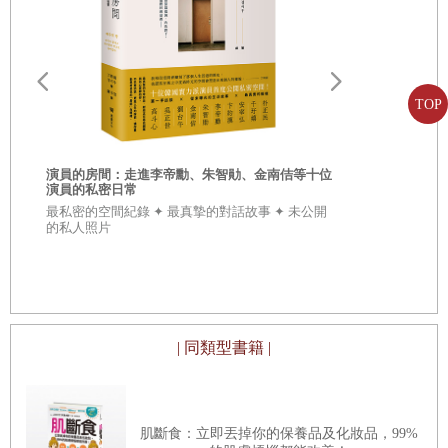
權年代》）」以及感覺真的會在區公所碰到的超平凡人物
奧地利奶奶
「朴民載（《花漾奶奶秀英文》）」之間的隔閡，一下子軟
子、給妳、
奧地利奶奶
弱、一下子惡毒、一下子敏感、一下子純樸、一下子又變得
如此討人喜歡…讓人絲毫不會感到衝突地自由穿梭於各個角
TOP
色之間的李帝勳成了大眾想要長時間觀察，讓人感到好奇的
演員。而他與《那一夜，青春褪色》的尹成賢導演再次合作
演員的房間：走進李帝勳、朱智勛、金南佶等十位
的電影《狩獵的時間》即將面世，這次不知道他又會如何使
演員的私密日常
最私密的空間紀錄 ✦ 最真摯的對話故事 ✦ 未公開
用他的臉部肌肉來呈現這個人物，為了得到一些蛛絲馬跡的
、
的私人照片
年
我，向他提出了見面的邀約。
柔
的
第一幕
| 同類型書籍 |
我跟李帝勳約在貞陵碰頭，一個充斥著電影《初戀築夢
101》回憶的地點。
肌斷食：立即丟掉你的保養品及化妝品，99%