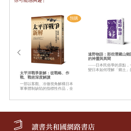
你可能感興趣 |
遠野物語：那些潛藏山鄉
的神靈與異聞
——日本民俗學的原點，
變日本如何理解「鄉土」
更強
太平洋戰爭新解：從戰略、作
興衰
之作——
戰、戰術深度解讀
變世
一部以客觀、冷徹視角解構日本
的？
軍事體制缺陷的指標性作品，全
壁，
面檢視太平洋戰爭爆發至終結的
麼讓
重量級著作
至