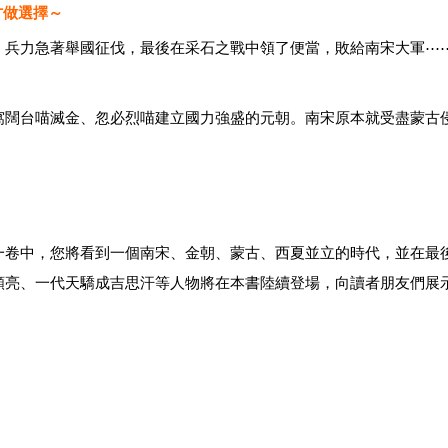
才做選擇～
、兵力急著舉國征伐，最後在采石之戰中領了便當，敗給南宋大軍⋯
窩闊台喵滅金、忽必烈喵建立國力強盛的元朝。南宋原本就受盡蒙古
一卷中，您將看到一個南宋、金朝、蒙古、西夏並立的時代，並在最
顏亮、一代天驕成吉思汗等人物將在本書陸續登場，向讀者朋友們展