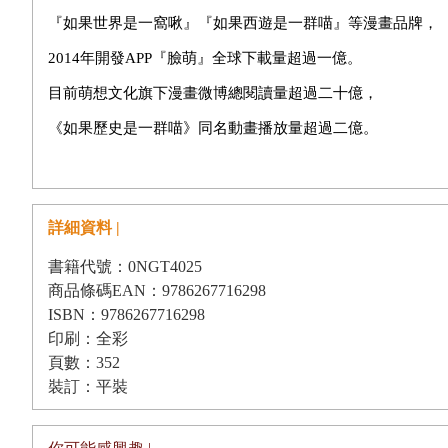
『如果世界是一窩啾』『如果西遊是一群喵』等漫畫品牌，
2014年開發APP『臉萌』全球下載量超過一億。
目前萌想文化旗下漫畫微博總閱讀量超過二十億，
《如果歷史是一群喵》同名動畫播放量超過二億。
詳細資料 |
書籍代號：0NGT4025
商品條碼EAN：9786267716298
ISBN：9786267716298
印刷：全彩
頁數：352
裝訂：平裝