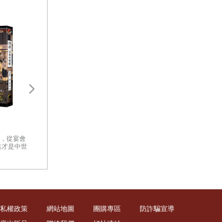
盛世之鑰：為何開放的社會更強
太平洋戰爭新解：
大？從七個黃金時代看文明興衰
戰、戰術深度解讀
的真相
你有沒有想過，那些曾經改變世
，從宴會
一部以客觀、冷徹
界的文明，究竟是怎麼消失的？
這才是中世
軍事體制缺陷的指
面對古代遺跡留下的殘垣斷壁，
日本中世
面檢視太平洋戰爭
你心中是否發出疑問：是什麼讓
重量級著作
一個文明從創造的巔峰跌落至
此？
私權政策
網站地圖
團購專區
防詐騙宣導