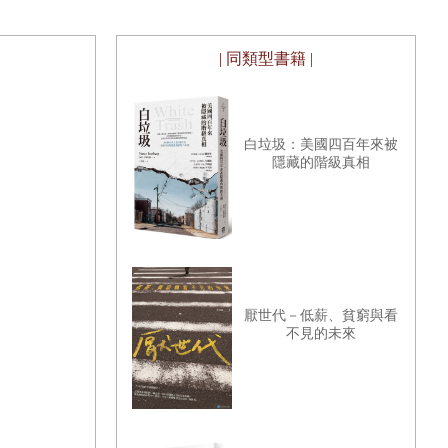
| 同類型書籍 |
白垃圾：美國四百年來被
隱藏的階級真相
厭世代－低薪、貧窮與看
不見的未來