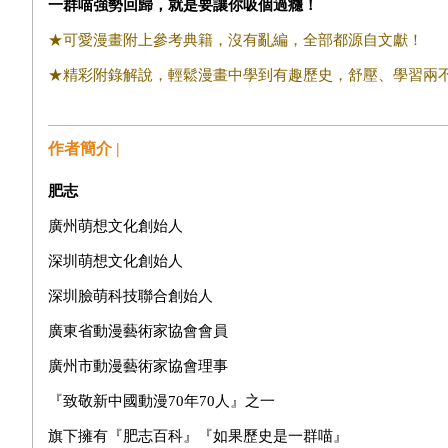
一群喵強勢回歸，就是要讓你吸個過癮！
★可愛漫畫附上參考典籍，沒有亂編，全部都源自文獻！
★精彩附錄解說，輕鬆漫畫中學到有趣歷史，舒壓、學習兩
作者簡介 |
肥志
廣州萌想文化創始人
深圳萌想文化創始人
深圳臉萌科技聯合創始人
廣東省動漫藝術家協會會員
廣州市動漫藝術家協會理事
『致敬新中國動漫70年70人』之一
旗下擁有『肥志百科』『如果歷史是一群喵』