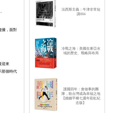
法西斯主義：牛津非常短
⋯
講004
侵擾，面對
冷戰之海：美國在東亞水
域的歷史、戰略與布局
後迎來
示那個時代
護國四年：會做事的團
隊，盼台灣成為幸福之地
【婚姻平權七週年彩虹紀
念版】