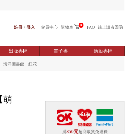
0
註冊
/
登入
會員中心
購物車
FAQ
線上讀者回函
出版專區
電子書
活動專區
海洋圖書館
紅花
【萌
350元
滿
超商取貨免運費