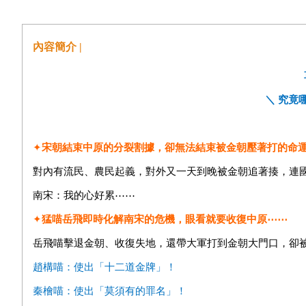
內容簡介 |
＼ 究竟
✦
宋朝結束中原的分裂割據，卻無法結束被金朝壓著打的命
對內有流民、農民起義，對外又一天到晚被金朝追著揍，連
南宋：我的心好累⋯⋯
✦
猛喵岳飛即時化解南宋的危機，眼看就要收復中原
⋯⋯
岳飛喵擊退金朝、收復失地，還帶大軍打到金朝大門口，卻
趙構喵：使出「十二道金牌」！
秦檜喵：使出「莫須有的罪名」！