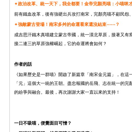
✦
政治改革、統一天下，我全都要！金帝完顏亮喵：小喵咪
前有鐵血改革，後有強硬出兵攻打南宋，完顏亮喵不顧民怨
✦
強敵蒙古登場！南宋多舛的命運看來還沒結束
⋯⋯？
成吉思汗鐵木真喵建立蒙古帝國，統一漠北草原，接著又有
接二連三的草原強權崛起，它的命運將會如何？
作者的話
《如果歷史是一群喵》開啟了新篇章「南宋金元篇」，在這
「元」這個大一統的王朝。盡忠報國的岳飛、志在統一的完
的紛爭與融合。最後，再次謝謝大家一直以來的支持！
一日不吸喵，便覺面目可憎？