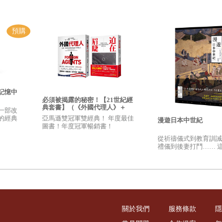
記憶中
必須被揭露的秘密！【21世紀經
典套書】（《外國代理人》＋
一部改
《迫在眉睫》）
亞馬遜雙冠軍雙經典！ 年度最佳
的經典
漫遊日本中世紀
圖書！年度冠軍暢銷書！
從祈禱儀式到教育訓誡
禮儀到後妻打鬥…… 
日本真正的日常生活，
的真實樣貌！
關於我們
服務條款
隱