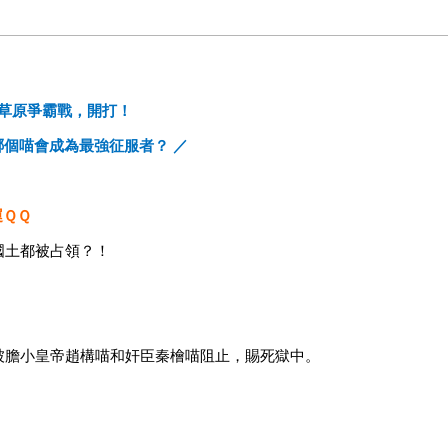
草原爭霸戰，開打！
哪個喵會成為最強征服者？ ／
運ＱＱ
國土都被占領？！
被膽小皇帝趙構喵和奸臣秦檜喵阻止，賜死獄中。