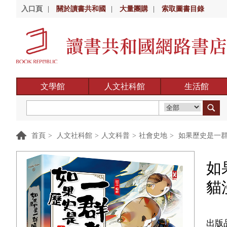
入口頁
|
關於讀書共和國
|
大量團購
|
索取圖書目錄
文學館
人文社科館
生活館
首頁
>
人文社科館
>
人文科普
>
社會史地
>
如果歷史是一群喵
如
貓
出版