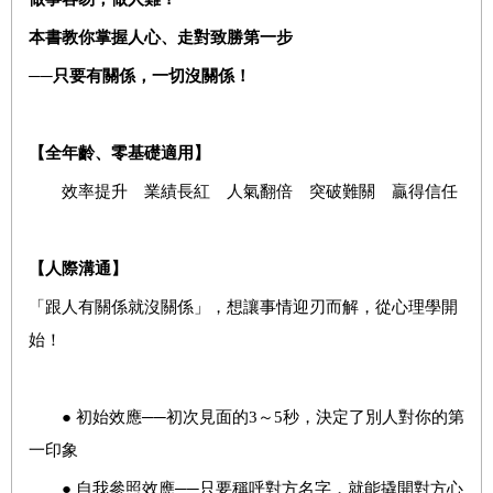
本書教你掌握人心、走對致勝第一步
──
只要有關係，一切沒關係！
【全年齡、零基礎適用】
效率提升 業績長紅 人氣翻倍 突破難關 贏得信任
【人際溝通】
「跟人有關係就沒關係」，想讓事情迎刃而解，從心理學開
始！
● 初始效應──初次見面的3～5秒，決定了別人對你的第
一印象
● 自我參照效應──只要稱呼對方名字，就能撬開對方心