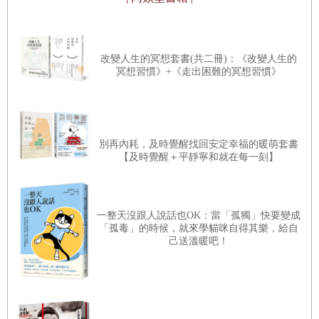
如同優秀的商務人士，只要能夠掌握交涉的契機，就能
成功達成交易！
改變人生的冥想套書(共二冊)：《改變人生的
冥想習慣》+《走出困難的冥想習慣》
▋第4章
人們原本就有開始做一件事以後，自然而然繼續下去的
以頭銜和傳言巧妙操控人心
慣性，所以當人們先接受了一個小小的請求，面對後續拜託
的事情當然容易順勢答應。
別再內耗，及時覺醒找回安定幸福的暖萌套書
Part 4心理技巧大補帖
【及時覺醒＋平靜寧和就在每一刻】
◎背光效應
熟練這個技巧的關鍵，在於先讓對方願意傾聽微小的請
◎月暈效應
求。事實上，很多企業會運用這個技巧成功爭取到客戶。化
一整天沒跟人說話也OK：當「孤獨」快要變成
妝品公司免費贈送試用品也是典型的案例。
◎溫莎效應
「孤毒」的時候，就來學貓咪自得其樂，給自
己送溫暖吧！
鎖定那群被「免費」吸引的顧客為對象，以問卷或特價
Skill 4人氣王的心理戰略
活動介紹為開頭，逐漸增加與顧客的互動和產品說明的時
自我擴張理論／缺乏自信時，可以藉由持有物品加強自信
間，讓他們無法拒絕，進而購買商品。顧客一開始雖然是得