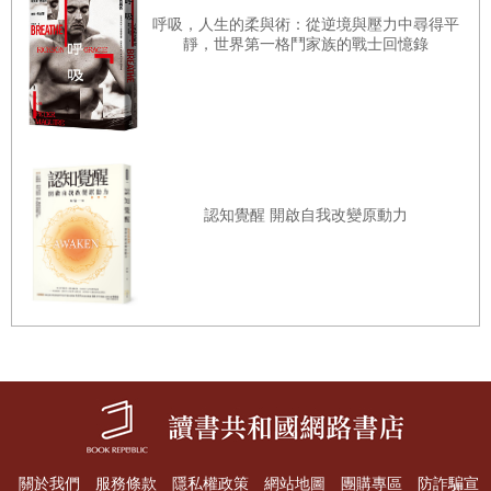
情緒一致性處理／感到幸福時，容易記住正面的訊息
到免費的試用品，最後卻購買了商品。
呼吸，人生的柔與術：從逆境與壓力中尋得平
社會比較理論／參考排名再做出決策，讓人比較安心
靜，世界第一格鬥家族的戰士回憶錄
間接暗示話術／叱責第三者，提醒個性膽小的部下注意
※請對照圖解：登門檻效應＝讓對方願意繼續聆聽請求的技
巧
▋第5章
認知覺醒 開啟自我改變原動力
談判的成功關鍵在於暗示與說服！
反向作用／還想再吃！有時欲望是經由外在刺激而產生
Part 5心理技巧大補帖
很多人減肥中途失敗是因為抵抗不了「誘惑」。當某個
◎暗示說服技巧
人在面前吃著很美味的食物，或是電視節目播放刺激食欲的
◎心理抗拒理論
畫面等，就可能使原本決心減肥的意志力受到挫折。
Skill 5人氣王的心理戰略
像這樣容易因為外界資訊的刺激而影響欲望的人，就是
關於我們
服務條款
隱私權政策
網站地圖
團購專區
防詐騙宣