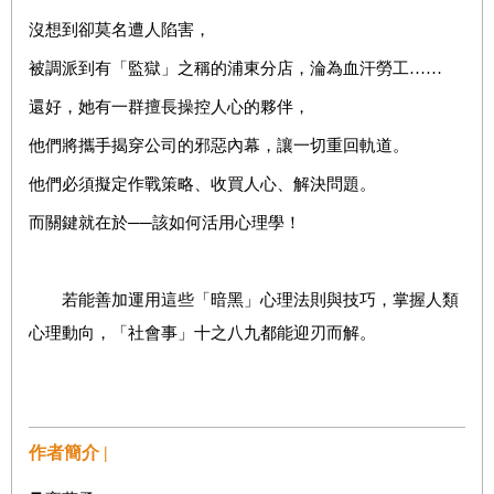
沒想到卻莫名遭人陷害，
被調派到有「監獄」之稱的浦東分店，淪為血汗勞工……
還好，她有一群擅長操控人心的夥伴，
他們將攜手揭穿公司的邪惡內幕，讓一切重回軌道。
他們必須擬定作戰策略、收買人心、解決問題。
而關鍵就在於──該如何活用心理學！
若能善加運用這些「暗黑」心理法則與技巧，掌握人類
心理動向，「社會事」十之八九都能迎刃而解。
作者簡介 |