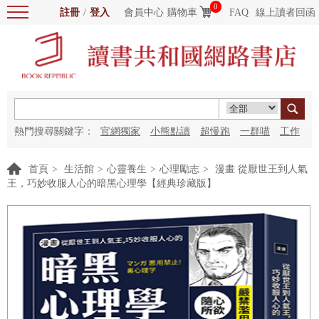
0
註冊
/
登入
會員中心
購物車
FAQ
線上讀者回函
熱門搜尋關鍵字：
官網獨家
小熊點讀
超慢跑
一群喵
工作
細胞
海洋圖書館
紅花
首頁
>
生活館
>
心靈養生
>
心理勵志
>
漫畫 從厭世王到人氣
王，巧妙收服人心的暗黑心理學【經典珍藏版】