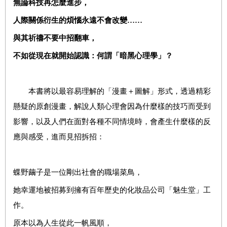
無論科技再怎麼進步，
人際關係衍生的煩惱永遠不會改變……
與其祈禱不要中招翻車，
不如從現在就開始認識：何謂「暗黑心理學」？
本書將以最容易理解的「漫畫＋圖解」形式，透過精彩
懸疑的原創漫畫，解說人類心理會因為什麼樣的技巧而受到
影響，以及人們在面對各種不同情境時，會產生什麼樣的反
應與感受，進而見招拆招：
蝶野繭子是一位剛出社會的職場菜鳥，
她幸運地被招募到擁有百年歷史的化妝品公司「魅生堂」工
作。
原本以為人生從此一帆風順，