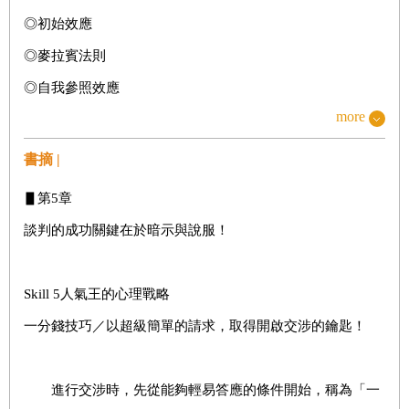
◎初始效應
◎麥拉賓法則
◎自我參照效應
more
Skill 1人氣王的心理戰略
書摘 |
曝光效應／只看照片也能提升親密感
▋第5章
口頭禪的印象／小心！不經意的一句話，也能印象大翻轉
談判的成功關鍵在於暗示與說服！
色彩印象效果／左右印象的關鍵，不要小看色彩的效果
Skill 5人氣王的心理戰略
一分錢技巧／以超級簡單的請求，取得開啟交涉的鑰匙！
▋第2章
善用心理陷阱，讓人無條件喜歡你
進行交涉時，先從能夠輕易答應的條件開始，稱為「一