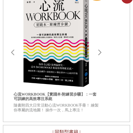
時結束。若是對方願意進一步了解，或許就還有爭取的希
望。
▋第3章
點頭附和就能解開對方心防
※請對照圖解：一分錢技巧＝以小小的請求取得承諾
Part 3心理技巧大補帖
◎拉近距離效應
登門檻效應／一旦對方答應你的微小要求，談判等於成功一
◎附和效應
半！
Skill 3人氣王的心理戰略
「登門檻效應」（foot in the door technique），據說是
自我批評也
角色賦予性格／就算只是「模仿」，人們也容易陷入角色而
心流WORKBOOK【實踐本‧附練習步驟】：一套
服自我懷疑
可訓練的高效專注系統
來自手腕高明的業務員所使用的技巧，只要客戶打開門，就
改變個性
◎深入意識
隨書附四大日常活動心流WORKBOOK手冊！ 繪製
自己 ◎每章
在門關上以前把腳伸進去，不讓門關起來，後續交涉就等於
你專屬的流地圖！ 操作一次，馬上專注！
保持距離的效果／留下良好的第一印象之後，不見面反而能
看待自己、
成功了。
加深好感
| 同類型書籍 |
姿勢的影響力／不同姿勢，也會造成說服力的差距