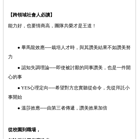
【跨領域社會人必讀】
能力好，也要情商高，團隊共榮才是王道！
● 畢馬龍效應──栽培人才時，與其讚美結果不如讚美努
力
● 認知失調理論──即使被討厭的同事讚美，也是一件開
心的事
● YES心理定向──希望對方忠實聽從命令，先從拜託小
事開始
● 溫莎效應──由第三者傳遞，讚美效果加倍
從校園到職場，