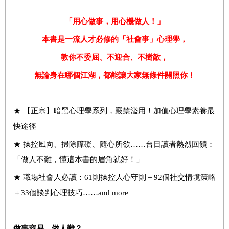
「用心做事，用心機做人！」
本書是一流人才必修的「社會事」心理學，
教你不委屈、不迎合、不樹敵，
無論身在哪個江湖，都能讓大家無條件關照你！
★ 【正宗】暗黑心理學系列，嚴禁濫用！加值心理學素養最
快途徑
★ 操控風向、掃除障礙、隨心所欲……台日讀者熱烈回饋：
「做人不難，懂這本書的眉角就好！」
★ 職場社會人必讀：61則操控人心守則＋92個社交情境策略
＋33個談判心理技巧……and more
做事容易，做人難？