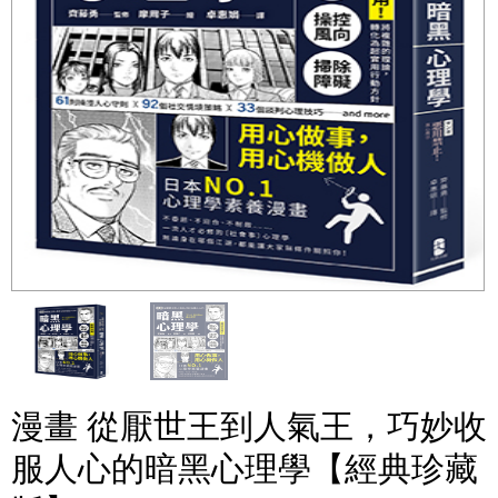
漫畫 從厭世王到人氣王，巧妙收
服人心的暗黑心理學【經典珍藏