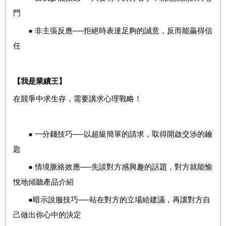
門
● 非主張反應──拒絕時表達足夠的誠意，反而能贏得信
任
【我是業績王】
在競爭中求生存，需要講求心理戰略！
● 一分錢技巧──以超級簡單的請求，取得開啟交涉的鑰
匙
● 情境脈絡效應──先談對方感興趣的話題，對方就能愉
悅地傾聽產品介紹
●暗示說服技巧──站在對方的立場給建議，再讓對方自
己做出你心中的決定