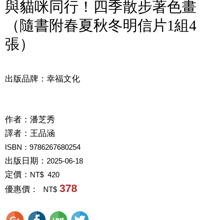
與貓咪同行！四季散步著色畫
（隨書附春夏秋冬明信片1組4
張）
出版品牌：幸福文化
作者：
潘芝秀
譯者：
王品涵
ISBN：9786267680254
出版日期：
2025-06-18
定價：
NT$ 420
378
優惠價：
NT$