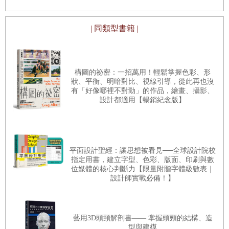
| 同類型書籍 |
構圖的祕密：一招萬用！輕鬆掌握色彩、形
狀、平衡、明暗對比、視線引導，從此再也沒
有「好像哪裡不對勁」的作品，繪畫、攝影、
設計都適用【暢銷紀念版】
平面設計聖經：讓思想被看見──全球設計院校
指定用書，建立字型、色彩、版面、印刷與數
位媒體的核心判斷力【限量附贈字體級數表｜
設計師實戰必備！】
藝用3D頭頸解剖書—— 掌握頭頸的結構、造
型與建模