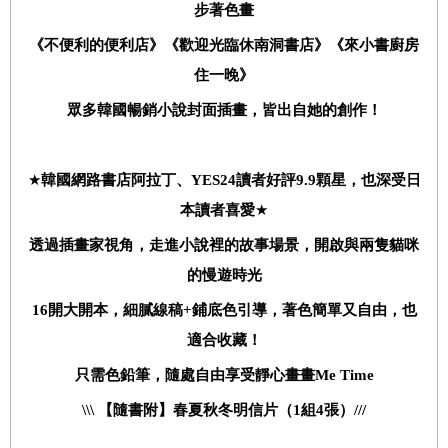
步著色畫
《不便利的便利店》《歡迎光臨休南洞書店》《來小書廚房
住一晚》
眾多韓國暢銷小說封面插畫，皆出自她的創作！
★
韓國網路書店阿拉丁、
YES24
讀者好評
9.9
顆星，也深受日
本讀者喜愛
★
透過插畫家視角，走進小說裡的故事場景，開啟與兩隻貓咪
的慢遊時光
16
開大開本，細膩線稿
+
鋪底色引導，著色簡單又自由，也
適合收藏！
只需色鉛筆，隨處自由享受靜心畫畫
Me Time
\\\
【隨書附】春夏秋冬明信片（
1
組
4
張）
///