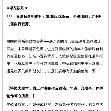
★
贈品說明
★
***
「春夏秋冬明信片」單張
9x12.5cm
，全彩印刷，共
4
張
（需自行裁剪）
韓國療癒系書封插畫家──潘芝秀的暖心畫風深受眾多書迷
喜愛，本書既是著色畫，也是值得收藏的繪本！作者以首爾
的春夏秋冬、知名小說為背景，入鏡的貓咪主角是托尼和托
樂，化身為世界上最可愛的導遊，帶你追隨四季美景漫步，
遇見巷弄景致和朋友們，以及低調卻有亮點的角落一隅。
【特製大開本，附上作者畫作及線稿、勾邊、淺底色，伴你
創作隨心所欲～】
依韓國原書尺寸製作成16開，左頁是作者原畫作，右頁有黑