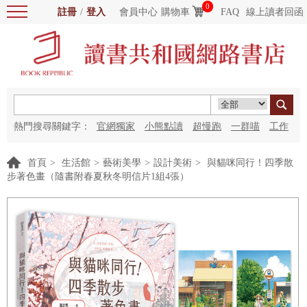
0
註冊
/
登入
會員中心
購物車
FAQ
線上讀者回函
熱門搜尋關鍵字：
官網獨家
小熊點讀
超慢跑
一群喵
工作
細胞
海洋圖書館
紅花
首頁
>
生活館
>
藝術美學
>
設計美術
>
與貓咪同行！四季散
步著色畫（隨書附春夏秋冬明信片1組4張）