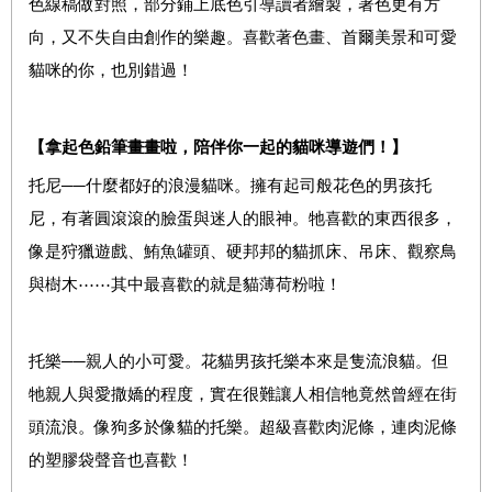
色線稿做對照，部分鋪上底色引導讀者繪製，著色更有方
向，又不失自由創作的樂趣。喜歡著色畫、首爾美景和可愛
貓咪的你，也別錯過！
【拿起色鉛筆畫畫啦，陪伴你一起的貓咪導遊們！】
托尼──什麼都好的浪漫貓咪。擁有起司般花色的男孩托
尼，有著圓滾滾的臉蛋與迷人的眼神。牠喜歡的東西很多，
像是狩獵遊戲、鮪魚罐頭、硬邦邦的貓抓床、吊床、觀察鳥
與樹木⋯⋯其中最喜歡的就是貓薄荷粉啦！
托樂──親人的小可愛。花貓男孩托樂本來是隻流浪貓。但
牠親人與愛撒嬌的程度，實在很難讓人相信牠竟然曾經在街
頭流浪。像狗多於像貓的托樂。超級喜歡肉泥條，連肉泥條
的塑膠袋聲音也喜歡！