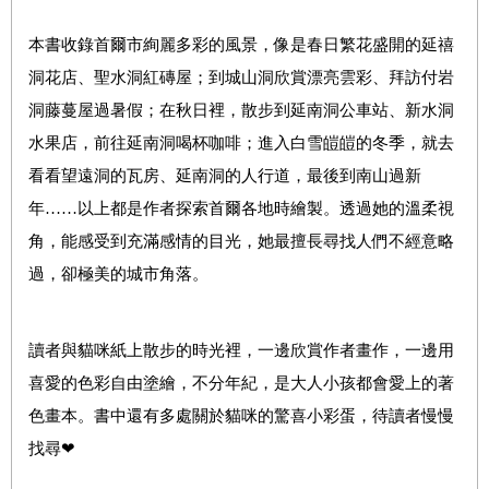
本書收錄首爾市絢麗多彩的風景，像是春日繁花盛開的延禧
洞花店、聖水洞紅磚屋；到城山洞欣賞漂亮雲彩、拜訪付岩
洞藤蔓屋過暑假；在秋日裡，散步到延南洞公車站、新水洞
水果店，前往延南洞喝杯咖啡；進入白雪皚皚的冬季，就去
看看望遠洞的瓦房、延南洞的人行道，最後到南山過新
年……以上都是作者探索首爾各地時繪製。透過她的溫柔視
角，能感受到充滿感情的目光，她最擅長尋找人們不經意略
過，卻極美的城市角落。
讀者與貓咪紙上散步的時光裡，一邊欣賞作者畫作，一邊用
喜愛的色彩自由塗繪，不分年紀，是大人小孩都會愛上的著
色畫本。書中還有多處關於貓咪的驚喜小彩蛋，待讀者慢慢
找尋❤