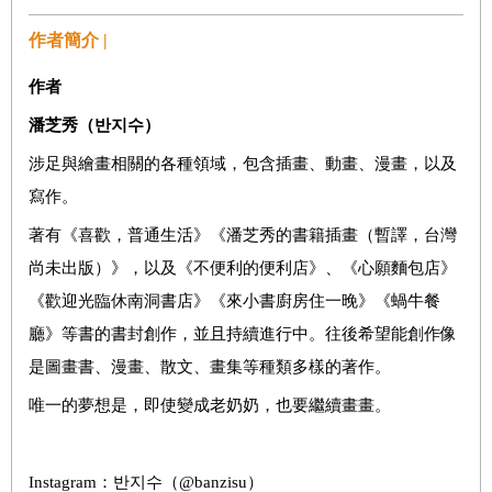
作者簡介 |
作者
潘芝秀（반지수）
涉足與繪畫相關的各種領域，包含插畫、動畫、漫畫，以及
寫作。
著有《喜歡，普通生活》《潘芝秀的書籍插畫（暫譯，台灣
尚未出版）》，以及《不便利的便利店》、《心願麵包店》
《歡迎光臨休南洞書店》《來小書廚房住一晚》《蝸牛餐
廳》等書的書封創作，並且持續進行中。往後希望能創作像
是圖畫書、漫畫、散文、畫集等種類多樣的著作。
唯一的夢想是，即使變成老奶奶，也要繼續畫畫。
Instagram：반지수（@banzisu）