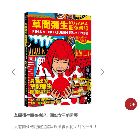
畫家之眼：
TOP
從題材到技法
珍藏版】
從觀看生活
草間彌生圖像傳記：圓點女王的逆襲
求…… 像藝
見永恆之美
只有圖像傳記能完整呈現圖像藝術大師的一生！