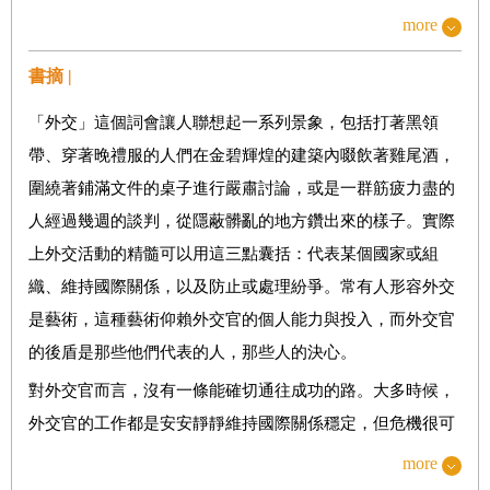
more
七、伊朗核協議
八、烏克蘭革命
書摘 |
後記
「外交」這個詞會讓人聯想起一系列景象，包括打著黑領
致謝
帶、穿著晚禮服的人們在金碧輝煌的建築內啜飲著雞尾酒，
索引
圍繞著鋪滿文件的桌子進行嚴肅討論，或是一群筋疲力盡的
人經過幾週的談判，從隱蔽髒亂的地方鑽出來的樣子。實際
上外交活動的精髓可以用這三點囊括：代表某個國家或組
織、維持國際關係，以及防止或處理紛爭。常有人形容外交
是藝術，這種藝術仰賴外交官的個人能力與投入，而外交官
的後盾是那些他們代表的人，那些人的決心。
對外交官而言，沒有一條能確切通往成功的路。大多時候，
外交官的工作都是安安靜靜維持國際關係穩定，但危機很可
能會隨時爆發，幾天或幾小時內就激烈變化，席捲任何群體
more
甚至國家。要處理這些危機有時需要長期、有耐心的準備，