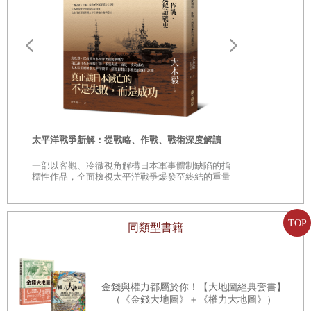
帶領歐盟外交政策這幾年，我學到了究竟是什麼因素能帶我
們走向成功。我也直面過外交政策的兩難之處，最重要的
是，很少有乾淨俐落又簡單的抉擇。常常沒有完美的解決方
遠野物語：
法。我只能試著刻畫當時在場會是什麼樣子、歷史碎片又是
——日本民
如何構成的。每週我都要處理不同的事，不過通常都得面對
「鄉土」的
疲憊高壓的行程、上萬英里的旅途。某種程度上我算是克服
時
了時差，因為一天當中時間的概念對我已經不重要了。我會
太平洋戰爭新解：從戰略、作戰、戰術深度解讀
是
在晚上睡覺，白天工作。
一部以客觀、冷徹視角解構日本軍事體制缺陷的指
巔
標性作品，全面檢視太平洋戰爭爆發至終結的重量
我曾數百次造訪世界上各個國家，踏進過金碧輝煌的宮殿，
級著作
也訪問過貧困潦倒的地區。我看過戰爭時難民營帳蓬築起的
天際線，也曾見證過經歷多年砲火後重新修復的美麗建築。
TOP
| 同類型書籍 |
我有機會動用我所有感官，去品嚐空氣、嗅聞腐敗與無視、
抱住受驚嚇的孩子、聽見那些藉口和撇清關係的嘈雜聲響，
也看見地震或其他災害造成的重創。最重要的是，我曾與人
金錢與權力都屬於你！【大地圖經典套書】
（《金錢大地圖》＋《權力大地圖》）
面對面，試圖更好地理解到底發生了什麼、原因是什麼，解