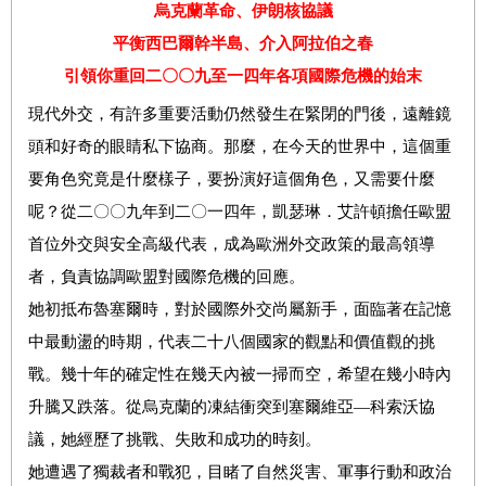
烏克蘭革命、伊朗核協議
平衡西巴爾幹半島、介入阿拉伯之春
引領你重回二〇〇九至一四年各項國際危機的始末
現代外交，有許多重要活動仍然發生在緊閉的門後，遠離鏡
頭和好奇的眼睛私下協商。那麼，在今天的世界中，這個重
要角色究竟是什麼樣子，要扮演好這個角色，又需要什麼
呢？從二〇〇九年到二〇一四年，凱瑟琳．艾許頓擔任歐盟
首位外交與安全高級代表，成為歐洲外交政策的最高領導
者，負責協調歐盟對國際危機的回應。
她初抵布魯塞爾時，對於國際外交尚屬新手，面臨著在記憶
中最動盪的時期，代表二十八個國家的觀點和價值觀的挑
戰。幾十年的確定性在幾天內被一掃而空，希望在幾小時內
升騰又跌落。從烏克蘭的凍結衝突到塞爾維亞—科索沃協
議，她經歷了挑戰、失敗和成功的時刻。
她遭遇了獨裁者和戰犯，目睹了自然災害、軍事行動和政治