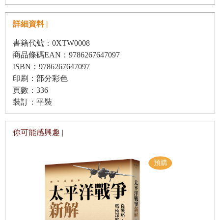
也需要建立同盟關係以及在現存體制內尋找方法。有時則需
詳細資料 |
要快速解決問題，即使當下掌握的資訊很不完整、不可靠也
書籍代號：0XTW0008
一樣。
商品條碼EAN：9786267647097
不管要解決什麼事件，都需要有一定程度的個人能力、外
ISBN：9786267647097
交手腕、敏感度、決心，以及最重要的判斷力。這些能力也
印刷：部分彩色
頁數：336
得配合必要的工具才能真正帶來改變，那就是帶有籌碼的對
裝訂：平裝
話和談判。就算外交談判失敗了，境況變得混亂或進度因為
衝突而停滯，最終能突破困境的也一定是外交。我認為人們
你可能感興趣 |
低估了外交的重要，事實上它是處理國際關係最強大的「武
器」。
歐盟並不是像美國、俄國和中國那樣的傳統強國。歐盟設立
的外交政策機構，歐盟對外事務部，就將歐盟執委會和歐盟
理事會的資源整合成新的混合體系，鞏固共同外交政策，也
運用自身的經濟影響力作為軟實力工具。