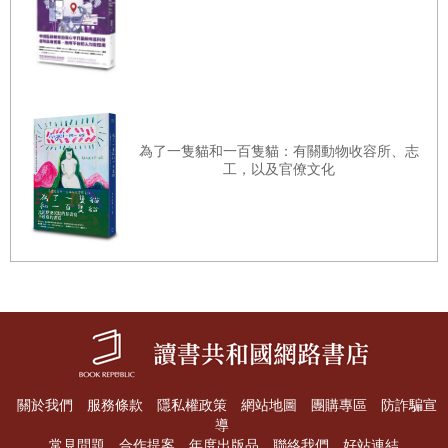
後諸葛，雖然這也有一定的重要性。我的觀察和結論可能看
起來很天真，可能會辜負他人，或表達了我當時沒有發現但
是現在能夠確定的事。我沒有把這些刪掉，還是都寫進來
了，因為這就是外交工作的現實。我學到了很多，商界菁
英、外交官、積極分子（activist）、政治家、救援隊，以及
為了一隻貓和一百隻貓：有關動物收容所、志
軍事與民事行動都教了我很多東西。而那些為了自身、家人
工，以及官僚文化
和國家能有更好的未來日夜不懈的人讓我學到更多。甚至那
些可惡的想要造成混亂毀滅的人、為了達成個人目的傷害他
人性命的人，都給我上了寶貴的一課。總的來說，我很驚訝
有人能為素未謀面的人做到這種程度，我也很訝異竟有人能
對住在一起好幾個世代的同伴做出這種事。
有時看到那些不作為的領導者把責任推給繼任者或直接無視
問題，我很挫折。有時我也很敬佩他們冒著丟失職位或更嚴
重的風險，做出抉擇的痛苦，甚至沒人能保證他們的努力會
關於我們
服務條款
隱私權政策
網站地圖
團購專區
防詐騙宣
導
得到支持者認可。雖然不知道能否成功，但總有些事能讓他
常見問題
合作提案
年度出版品
聯絡我們
好站連結