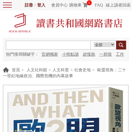
0
註冊
/
登入
會員中心
購物車
FAQ
線上讀者回函
熱門搜尋關鍵字：
官網獨家
小熊點讀
超慢跑
一群喵
工作
細胞
海洋圖書館
紅花
首頁
>
人文社科館
>
人文科普
>
社會史地
>
歐盟視角：二十
一世紀地緣政治、國際危機的內幕故事