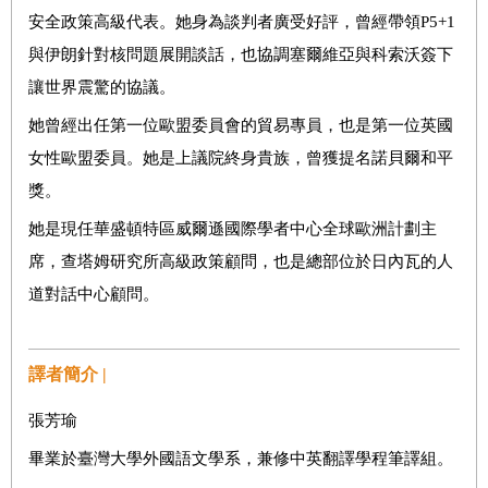
安全政策高級代表。她身為談判者廣受好評，曾經帶領P5+1
與伊朗針對核問題展開談話，也協調塞爾維亞與科索沃簽下
讓世界震驚的協議。
她曾經出任第一位歐盟委員會的貿易專員，也是第一位英國
女性歐盟委員。她是上議院終身貴族，曾獲提名諾貝爾和平
獎。
她是現任華盛頓特區威爾遜國際學者中心全球歐洲計劃主
席，查塔姆研究所高級政策顧問，也是總部位於日內瓦的人
道對話中心顧問。
譯者簡介 |
張芳瑜
畢業於臺灣大學外國語文學系，兼修中英翻譯學程筆譯組。