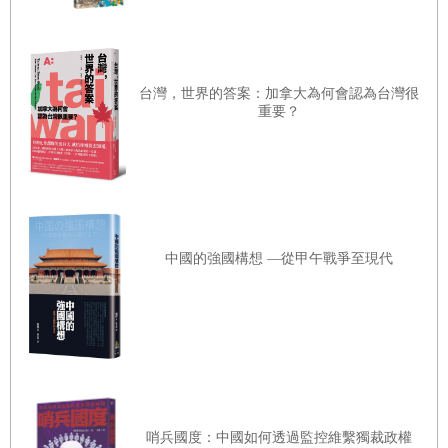
決方法又是什麼。和一群幾乎沒有共通點的人坐下來商討對
策，至少要阻止事態繼續惡化。糟糕的是，有時候這群人可
能還深深不信任彼此，或帶著怒氣。如果能達成這個短期目
台灣，世界的答案：加拿大為何會認為台灣很
重要？
標，我們就有希望可以往下找長期解決方法。
對媒體來說，外交不是一個輕鬆的題材。外交活動通常都要
投入很多精力，進展非常緩慢，所有參與者都必須守口如
瓶，大多也不會公開進行。我常常讀到一篇我根本不知道在
寫什麼的報導，可我本人當時明明就在報導提到的場合。雖
中國的強國構想 —從甲午戰爭至現代
然有些記者實在要讓我們抓狂，還是有部分記者願意花時間
查證，能提供獨立觀點，而不是一味迎合編輯喜好。
在每章中我都會提哪些策略成功了，哪些沒有，以及當時若
是做了什麼一切就會不一樣。外交沒有明確的終點，即使已
經達成協議，外力、政治改革或單純的「事件」都可以把所
有事搞砸。我們需要時刻警惕並長期努力。不應該一味做事
哨兵國度：中國如何透過監控維繫獨裁政權