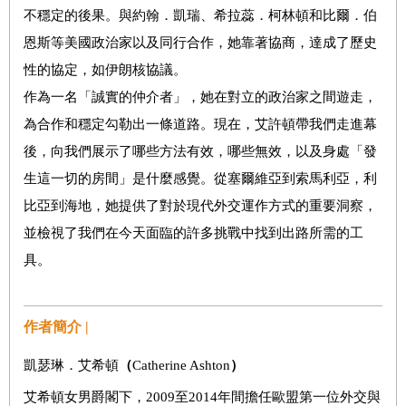
不穩定的後果。與約翰．凱瑞、希拉蕊．柯林頓和比爾．伯
恩斯等美國政治家以及同行合作，她靠著協商，達成了歷史
性的協定，如伊朗核協議。
作為一名「誠實的仲介者」，她在對立的政治家之間遊走，
為合作和穩定勾勒出一條道路。現在，艾許頓帶我們走進幕
後，向我們展示了哪些方法有效，哪些無效，以及身處「發
生這一切的房間」是什麼感覺。從塞爾維亞到索馬利亞，利
比亞到海地，她提供了對於現代外交運作方式的重要洞察，
並檢視了我們在今天面臨的許多挑戰中找到出路所需的工
具。
作者簡介 |
凱瑟琳．艾希頓
（
Catherine Ashton
）
艾希頓女男爵閣下，2009至2014年間擔任歐盟第一位外交與