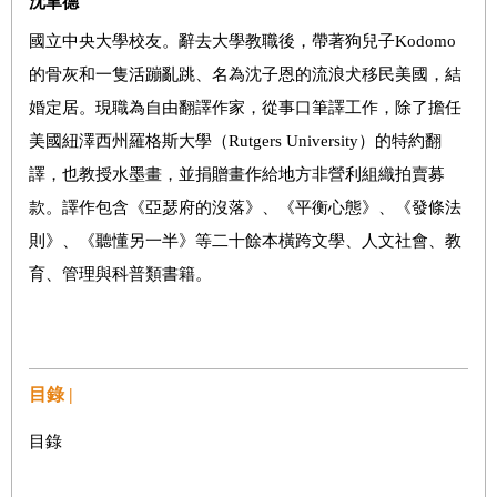
沈聿德
國立中央大學校友。辭去大學教職後，帶著狗兒子Kodomo
的骨灰和一隻活蹦亂跳、名為沈子恩的流浪犬移民美國，結
婚定居。現職為自由翻譯作家，從事口筆譯工作，除了擔任
美國紐澤西州羅格斯大學（Rutgers University）的特約翻
譯，也教授水墨畫，並捐贈畫作給地方非營利組織拍賣募
款。譯作包含《亞瑟府的沒落》、《平衡心態》、《發條法
則》、《聽懂另一半》等二十餘本橫跨文學、人文社會、教
育、管理與科普類書籍。
目錄 |
目錄