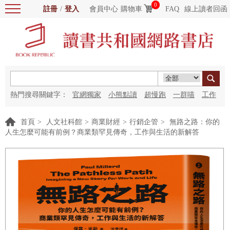
0
註冊
/
登入
會員中心
購物車
FAQ
線上讀者回函
熱門搜尋關鍵字：
官網獨家
小熊點讀
超慢跑
一群喵
工作
細胞
海洋圖書館
紅花
首頁
>
人文社科館
>
商業財經
>
行銷企管
>
無路之路：你的
人生怎麼可能有前例？商業類罕見傳奇，工作與生活的新解答