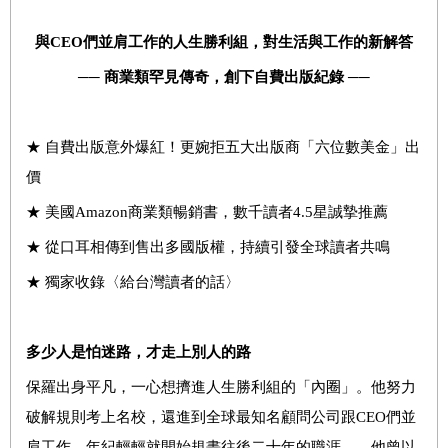
與
CEO
們並肩工作的人生勝利組，對生活與工作的新解答
──
商業類罕見傳奇，創下自費出版紀錄 ──
★ 自費出版意外爆紅！更婉拒五大出版商「六位數美金」出
價
★ 美國Amazon商業類暢銷書，數千讀者4.5星誠摯推薦
★ 從口耳相傳到售出多國版權，持續引發全球讀者共鳴
★ 獨家收錄〈給台灣讀者的話〉
多少人是怕迷路，才走上別人的路
保羅出身平凡，一心想擠進人生勝利組的「內圈」。他努力
破解規則考上名校，還進到全球最知名顧問公司跟CEO們並
肩工作，年紀輕輕就開始規畫往後二十年的職涯……他曾以