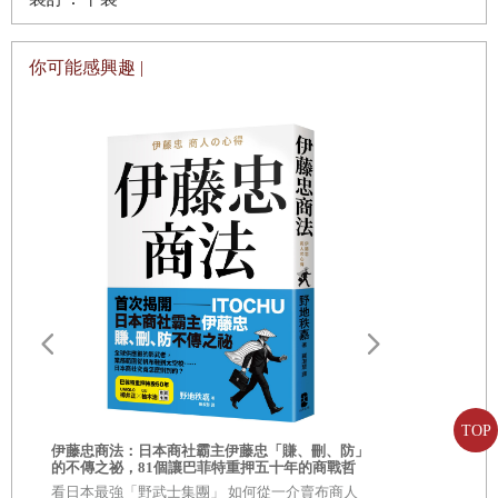
從小我一直以為，一年賺十萬美元就是有錢人了。我二十七
歲首度賺到這樣的年薪，當時，雖然覺得再也無所欠缺，我
你可能感興趣 |
卻依然選擇不畫地自滿。我身邊的每一個人，可都無時無刻
地往下一個目標邁進啊。
正是因為追逐成就，才會去紐約那份要與CEO們合作的工
作，也是我決定放下一切離開前的最後一份工作。當時我常
常早上進了公司就坐著，連開始工作都有問題。我會看著辦
公桌前來來去去的人們，納悶他們是不是也跟我一樣，覺得
人生卡住了。
我終歸會開始做事，著手協助各公司的董事會，評估他們的
資深高階管理人員，決定該讓誰當下一個CEO。我會一一讀
完公司上下人員的意見回饋報告，整理出每一個高階管理人
，
TOP
員的優缺點，做成簡報。我們會以為，只要「爬上高位」就
伊藤忠商法：日本商社霸主伊藤忠「賺、刪、防」
AI素人的贏
終於能做自己了，可是，就那些公司選擇的人來看，顯然在
的不傳之祕，81個讓巴菲特重押五十年的商戰哲
優勢！讓AI
學
看日本最強「野武士集團」 如何從一介賣布商人
也能做到的