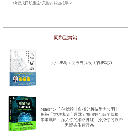
公司待得越久，就越可能變成公司要的樣子。我很清楚那不
超過15萬粉絲
蛻變成日股重返5萬點的關鍵推手？
AI」創辦人
是我要的。
指令，簡單
那十年間，我花了兩年讀研究所，然後任職過五間公司。我
工作一個接一個換，深信下一站就是終點站。
| 同類型書籍 |
我選擇的這條路徑，盡是威風的名字和了不起的成就，所
以，我很容易就可以隱藏起自己的不安，而且選這種路，沒
人會問你：「你為什麼要做這個？」我花了很久時間才看出
人生成為：突破自我設限的成就力
盲點，也才有勇氣開始認真問自己那種更深入的問題。
這麼一問，最後我就離開了。不對──是跑開，我甚至退回
兩萬四千美元的簽約獎金，還錯失了原本再撐九個月就有的
三萬美元獎金。我離開時打算要當個不靠行的自由顧問，但
很快就站不住腳。不久，我就明白自己一直走在一條不屬於
Mindf*ck 心智操控【劍橋分析技術大公開】：
我的路徑上，而要找出一條往前的新路，就必須踏入未知。
揭祕「大數據AI心理戰」如何結合時尚傳播、
軍事戰略，深入你的網絡神經，操控你的政治
步上未知之路大約一年後，我無意中發現了一個詞彙，方得
判斷與消費行為！
暫停腳步，沉靜下來。在大衛．懷特（David Whyte）的書