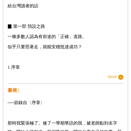
給台灣讀者的話
▉ 第一部 預設之路
一條多數人認為有前途的「正確」道路。
似乎只要照著走，就能安穩抵達成功？
1 序章
more
2 人生勝利組
3 工作、工作、工作
書摘 |
4 覺醒
──節錄自〈序章〉
5 掙脫
6 萬事起頭難
那時我緊張極了。修了一學期華語的我，被老師點到名字