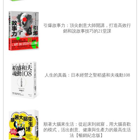
《三種婚姻》（The Three Marriages）裡，我讀到了「無路
之路」的概念。對懷特而言，無路之路是一種悖論：「我們
引爆故事力：頂尖創意大師開講，打造高效行
連看都不到這條路，也認不出來」。對我來說，無路之路是
銷和說故事技巧的21堂課
一句讓我安心的箴言，讓我知道自己不會有事。這種冥冥之
中的盲信，對於隨時都有計畫度過人生前三十二年的我，是
一種前所未有、讓人害怕卻期待的概念。懷特說，我們第一
次接觸無路之路的概念，「不懂意思是正常的」。
不過，對我來說，這概念的意思無所不包。
人生的真義：日本經營之聖稻盛和夫魂動108
無路之路，是預設之路外的另一種選擇，代表欣然接受不確
定與不安。在這個要你我當乖乖牌的世界裡，是對冒險的召
喚。我認為，它也是一種溫柔的提醒，要我在事情似乎要失
控時，大笑置之，還要全心接受，無常的未來不是我們要解
決的問題。
順著大腦來生活：從起床到就寢，用大腦喜歡
的模式，活出創意、健康與生產力的最高生活
說到底，這個概念是思考人生該怎麼走的一種新說法。
法【暢銷紀念版】