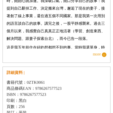
時，開始心跳加速。我深吸口氣，開口分享自己的故事：我
▉ 第二部 無路之路
提到自己辭掉工作、決定搬來台灣，邂逅了現在的妻子，接
一條沒既定方向，需要不斷探索的「無形」道路。
著創了線上事業，還住過五個不同國家。那是我第一次用別
的語言談自己的故事。講完之後，一股平靜感襲來。過去三
因此才能抵達，你內心真正想去的地方。
個月以來，我感覺自己真真正正地活著（學習、創造東西、
解決問題、跟妻子探索台北），而今已告一段落。
7 無路之路的智慧
這是我五年前住在紐約想都想不到的事。當時我還單身，時
8 重新定義成功
more
間用來工作、出去吃飯、跟朋友聚會、交往約會，總想著要
9 人生真正的「工作」
減少工作量，不然就是完全不工作。我在顧問公司上班，年
10 長遠佈局的人生遊戲
薪近二十萬美元，替世界最知名的CEO們做事。我很成功，
詳細資料 |
還在朝更成功的未來前進。
書籍代號：0ZTK0061
誌謝
二十幾歲時，我滿腦子想的都是要出人頭地，所以造就出這
商品條碼EAN：9786267577523
種結果。很多人對此清楚得很。用功讀書、拿好成績、找到
ISBN：9786267577523
參考資料
印刷：黑白
好工作；接著永無止盡地繼續埋頭苦幹。這，就是我所謂的
頁數：256
「預設之路」。
裝訂：平裝