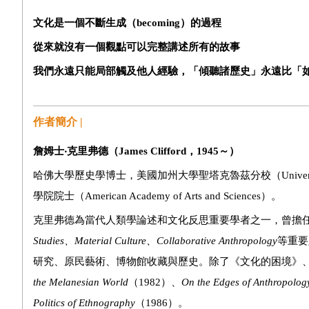
文化是一個不斷生成（
becoming
）的過程
從來就沒有一個觀點可以完整講述所有的故事
我們永遠只能局部觸及他人經驗，「傾聽諸歷史」永遠比「
作者簡介 |
詹姆士‧克里弗德（
James Clifford
，
1945
～）
哈佛大學歷史學博士，美國加州大學聖塔克魯茲分校（University o
學院院士（American Academy of Arts and Sciences）。
克里弗德為當代人類學論述和文化反思重要學者之一，曾擔
Studies
、
Material Culture
、
Collaborative Anthropology
等重要
研究、原民藝術、博物館收藏與歷史。除了《文化的困境》
the Melanesian World
（1982）、
On the Edges of Anthropolog
Politics of Ethnography
（1986）。