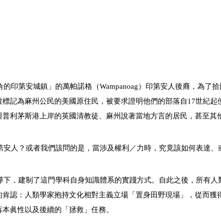
的印第安城鎮」的萬帕諾格（Wampanoag）印第安人後裔，為了
標記為麻州公民的美國原住民，被要求證明他們的部落自17世紀起
與普利茅斯港上岸的英國清教徒、麻州說著當地方言的居民，甚至其
印第安人？或者我們該問的是，當涉及權利／力時，究竟該如何表達、
主導下，建制了這門學科自身知識體系的實踐方式。自此之後，所有人
的肯認：人類學家抱持文化相對主義立場「置身田野現場」，從而獲
落本眞性以及後續的「拯救」任務。