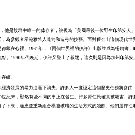
的城鎮，他是族群中唯一的倖存者，被視為「美國最後一位野生印第安人
活，為參觀者示範雅希人造箭和造弓的技藝。面對舊金山這個現代世
都藏在心裡。1961年，《兩個世界裡的伊許》出版並成為暢銷書，
焦點。1990年代晚期，伊許又登上了報端，這次則是因為加州印第安
。
的存續。
和經濟發展的暴力進逼下消失。許多人一度認定這個歷史任務將會由
0世紀末，顯然有些不同的事正在發生。許多原住民確實被殺害、許
持了下來，適應並重新組合橫遭破壞的生活方式的殘餘。他們選擇性