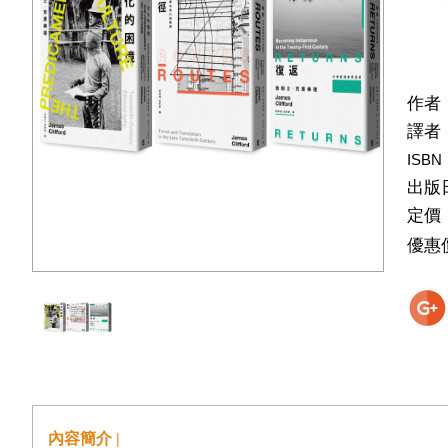
作者
譯者
ISBN
出版
定價
優惠
內容簡介 |