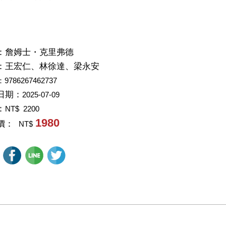
：
詹姆士・克里弗德
：
王宏仁、林徐達、梁永安
：9786267462737
日期：
2025-07-09
：
NT$ 2200
1980
價：
NT$