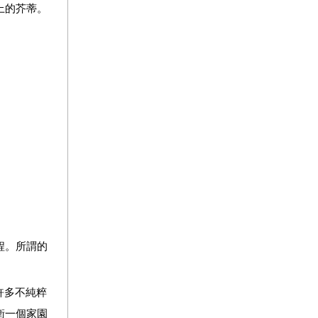
上的芥蒂。
程。所謂的
許多不純粹
衛一個家園