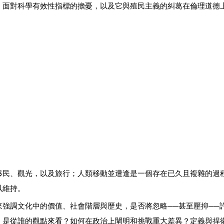
：面對科學有效性指標的擔憂，以及它與殖民主義的糾葛在倫理道德
移民、觀光，以及旅行；人類移動並遭逢是一個存在已久且複雜的過
以維持。
強調文化中的價值、社會階層與歷史，是否將忽略──甚至壓抑──
」是從誰的觀點來看？如何在政治上闡明和挑戰重大差異？定義與捍