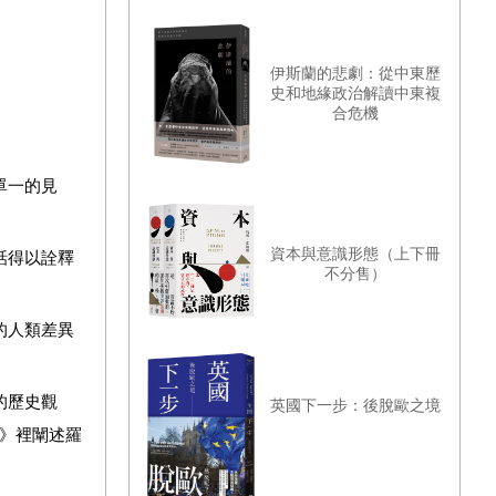
伊斯蘭的悲劇：從中東歷
史和地緣政治解讀中東複
合危機
單一的見
資本與意識形態（上下冊
話得以詮釋
不分售）
的人類差異
的歷史觀
英國下一步：後脫歐之境
徑》裡闡述羅