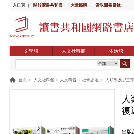
入口頁
|
關於讀書共和國
|
大量團購
|
索取圖書目錄
文學館
人文社科館
生活館
首頁
>
人文社科館
>
人文科普
>
社會史地
>
人類學反思三部
人
復
出版