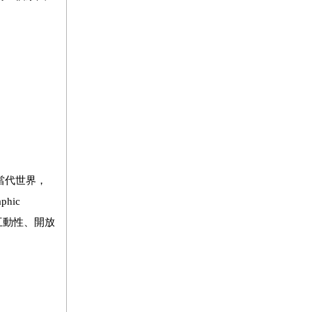
當代世界，
hic
為互動性、開放