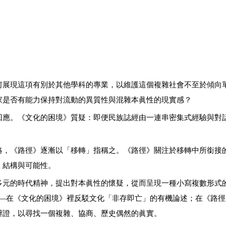
何展現這項有別於其他學科的專業，以維護這個複雜社會不至於傾向
家是否有能力保持對流動的異質性與混雜本眞性的現實感？
回應。《文化的困境》質疑：即便民族誌經由一連串密集式經驗與對
略，《路徑》逐漸以「移轉」指稱之。《路徑》關注於移轉中所銜接
、結構與可能性。
多元的時代精神，提出對本眞性的懷疑，從而呈現一種小寫複數形式
思想——在《文化的困境》裡反駁文化「非存即亡」的有機論述；在《路
辯證，以尋找一個複雜、協商、歷史偶然的眞實。