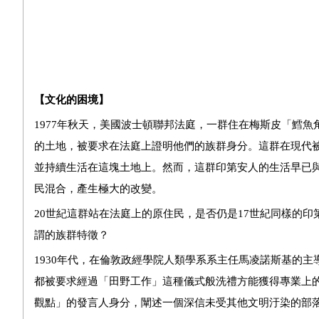
【文化的困境】
1977年秋天，美國波士頓聯邦法庭，一群住在梅斯皮「鱈魚角
的土地，被要求在法庭上證明他們的族群身分。這群在現代被
並持續生活在這塊土地上。然而，這群印第安人的生活早已
民混合，產生極大的改變。
20世紀這群站在法庭上的原住民，是否仍是17世紀同樣的
謂的族群特徵？
1930年代，在倫敦政經學院人類學系系主任馬凌諾斯基的
都被要求經過「田野工作」這種儀式般洗禮方能獲得專業上
觀點」的發言人身分，闡述一個深信未受其他文明汙染的部