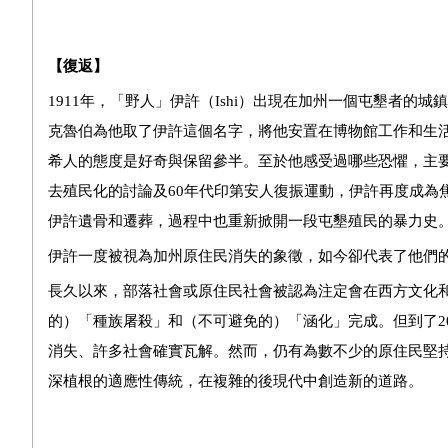
【復返】
1911年，「野人」伊許（Ishi）出現在加州一個屯墾者
克魯伯為他取了伊許這個名字，將他安置在博物館工作和生
希人的態度是好奇與保留參半。至於他感受過哪些恐懼，主要
去殖民化的討論及60年代印第安人復振運動，伊許再度成為
伊許遺骨和遷葬，過程中也重新掀開一段屯墾殖民的暴力史
伊許一度被視為加州原住民消失的象徵，如今卻代表了他們
長久以來，部落社會或原住民社會被認為注定會在西方文化
的）「種族屠殺」和（不可避免的）「涵化」完成。但到了2
消失、許多社會確實瓦解。然而，仍有為數不少的原住民堅
深植根的適應性傳統，在複雜的後現代中創造新的道路。