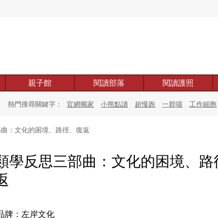
親子館
閱讀部落
閱讀護照
熱門搜尋關鍵字：
官網獨家
小熊點讀
超慢跑
一群喵
工作細胞
曲：文化的困境、路徑、復返
類學反思三部曲：文化的困境、路
返
品牌：左岸文化