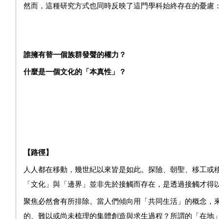
然而，這種研究方式也同時反映了這門學科始終存在的憂慮
誰擁有替一個族群發聲的權力？
什麼是一個文化的「本真性」？
【路徑】
人人都在移動，幾世紀以來皆是如此。探險、朝聖、移工或
「文化」與「邊界」並非先於接觸而存在，是透過接觸才得
聚焦必然會有所排除。當人們傾向用「共同生活」的概念，來
的、難以或尚未梳理的集體創造與求生過程？所謂的「在地