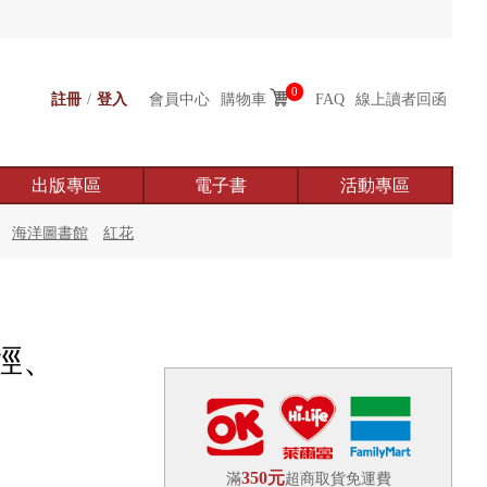
0
註冊
/
登入
會員中心
購物車
FAQ
線上讀者回函
出版專區
電子書
活動專區
海洋圖書館
紅花
徑、
350元
滿
超商取貨免運費