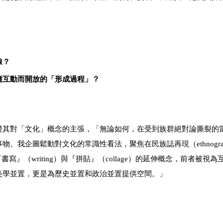
線？
種互動而開放的「形成過程」？
證其對「文化」概念的主張，「無論如何，在受到族群絕對論撕裂的
我企圖鬆動對文化的常識性看法，聚焦在民族誌再現（ethnograp
於『書寫』（writing）與『拼貼』（collage）的延伸概念，前者被視
美學並置，更是為歷史並置和政治並置提供空間。」