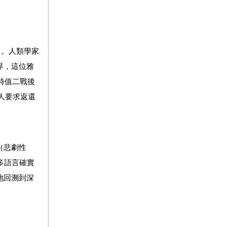
」。人類學家
界，這位雅
時值二戰後
人要求返還
（悲劇性
多語言確實
地回溯到深