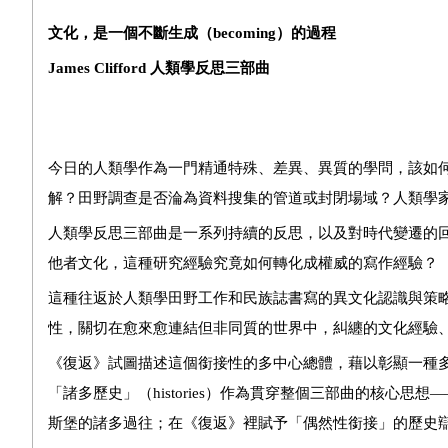
文化，是一個不斷生成（
becoming
）的過程
James Clifford
人類學反思三部曲
今日的人類學作為一門精通特殊、差異、異質的學問，該如
解？田野調查是否淪為資料搜集的管道或封閉場域？人類學
人類學反思三部曲是一系列持續的反思，以及對時代變遷的
他者文化，這種研究經驗究竟如何轉化成權威的寫作經驗？
這種往返於人類學田野工作和民族誌書寫的異文化認識與策
性，關切在愈來愈連結但非同質的世界中，糾纏的文化經驗
《復返》試圖描述這個銜接性的多中心總體，藉以彰顯一種
「諸多歷史」（histories）作為貫穿整個三部曲的核心
斯堡的諸多過往；在《復返》裡賦予「偶然性銜接」的歷史