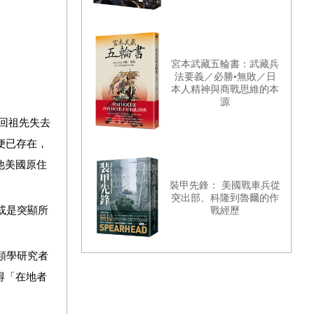
宮本武藏五輪書：武藏兵
法要義／必勝•無敗／日
本人精神與商戰思維的本
源
拾回祖先失去
便已存在，
他美國原住
裝甲先鋒： 美國戰車兵從
突出部、科隆到魯爾的作
或是突顯所
戰經歷
類學研究者
得「在地者