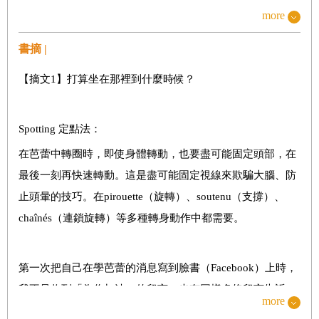
more
devant 由芭蕾語言開啟的新世界
書摘 |
第二部 當你需要支撐自己的力量
【摘文1】打算坐在那裡到什麼時候？
adagio 人生第二幕，適應慢下來的節奏
développé 一步一步，堅持下去的力量
Spotting 定點法：
attitude 左右工作和生活的決定性因素
在芭蕾中轉圈時，即使身體轉動，也要盡可能固定頭部，在
port de bras 芭蕾，是用全身在說話
最後一刻再快速轉動。這是盡可能固定視線來欺騙大腦、防
coordination 別在臉上透露腿正在做的事情
止頭暈的技巧。在pirouette（旋轉）、soutenu（支撐）、
arabesque 優雅卻堅定地活下去
chaînés（連鎖旋轉）等多種轉身動作中都需要。
第三部 專注在自己身上的方法
第一次把自己在學芭蕾的消息寫到臉書（Facebook）上時，
我不只收到「為你加油」的留言，也有同樣多條留言告訴
cambré 美麗的標準是……
more
我：「你已經有年紀了，小心不要受傷。」看著那些字句，
pirouette 找到屬於自己的軸心