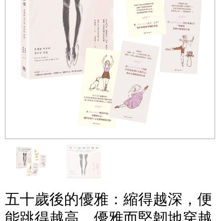
五十歲後的優雅：縮得越深，便
能跳得越高，優雅而堅韌地穿越