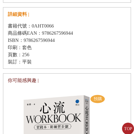
我不禁苦笑，心想「看來我年紀真的不小了」，或許我在某
grand battement 做得沒有別人好，也沒關係
詳細資料 |
些人眼中，是那種做些新嘗試就很容易受傷的人。
grand pas de deux 跳芭蕾的媽媽vs.踢球的女兒
當我跟高中同學提起轉圈摔倒的事情時，也收到了類似的指
書籍代號：0AHT0066
enchaînement 芭蕾女伶怎麼背得了那麼多動作？
商品條碼EAN：9786267596944
責：「欸，你年紀也不小了，就不能把芭蕾當興趣、挑簡單
ISBN：9786267596944
class 問與答，造就不一樣的教室
的動作做就好嗎？做你能做的就好，太難的動作直接說做不
印刷：套色
到。何必為了出風頭，把自己搞到跌倒？」我們已經很熟
頁數：256
了，她才能這麼直言不諱地說出內心話，但我堅決地告訴她
第四部 直到生命的最後一刻，都持續做著夢
裝訂：平裝
我無法那麼做，既然開始學芭蕾，我就想盡力做到最好，況
sous sus 即使是難以搆著的夢想
且，說不定未來我即使想做也做不了，所以在那個日子到來
你可能感興趣 |
balance 叫你跳芭蕾，你為什麼跳倫巴？
之前，我都會一直魯莽地衝撞。
pas de bourrée 人生中真正的好老師們
在過去33年，我在工作崗位上也是抱著同樣的決心，即使摔
relevé 永遠的偶像——奧黛麗．赫本
倒，也會馬上拍掉身上的灰塵，重新站起來，這是來自我不
épaulé 希望背影更美
服輸的性格，我不希望等到以後想做也做不到時才後悔，所
tutu 芭比、肯尼都不被排斥的世界
以不管怎麼樣，能做的時候就要去做。
TOP