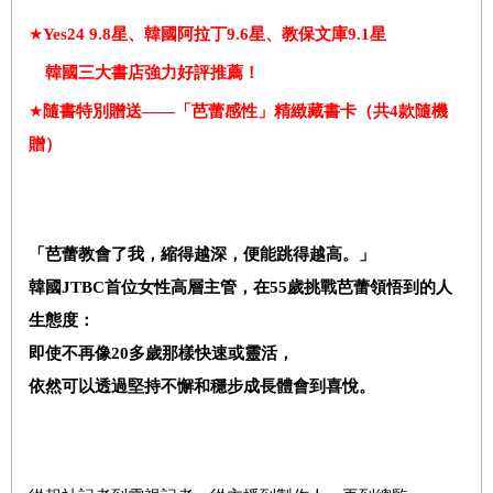
★
Yes24 9.8
星、韓國阿拉丁
9.6
星、教保文庫
9.1
星
韓國三大書店強力好評推薦！
★
隨書特別贈送——「芭蕾感性」精緻藏書卡（共
4
款隨機
贈）
「芭蕾教會了我，縮得越深，便能跳得越高。」
韓國
JTBC
首位女性高層主管，在
55
歲挑戰芭蕾領悟到的人
生態度：
即使不再像
20
多歲那樣快速或靈活，
依然可以透過堅持不懈和穩步成長體會到喜悅。