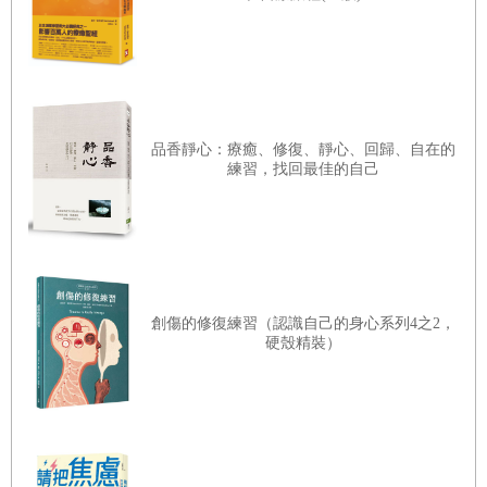
說出所有想說的話，是不是更容易獲得共識？」沒想到社長
回我一句「誰提誰負責」，因此，我一肩扛起企劃、製作人
兼主持人的責任，長達七年兩個月。
雖然是我提出來的，但實際在一個地方一動不動、坐3個小
品香靜心：療癒、修復、靜心、回歸、自在的
時以上並不容易，更別說還得在大聲講話、立場完全相反的
練習，找回最佳的自己
辯論嘉賓之間斡旋協調，我一刻也不能鬆懈。在直播過程
中，也有很多令人冷汗直流、衝突一觸即發的瞬間，某次有
個立委討論到一半，情緒激動到離開攝影棚，許久都沒有回
來，讓所有人焦急不已；還有一位來賓在直播前幾個小時，
以「上級指示」為由，臨時取消出演，各種令人頭痛的突發
創傷的修復練習（認識自己的身心系列4之2，
硬殼精裝）
情況，幾乎沒完沒了。
遇到這種情況，也只能勉強一關關撐過去，一邊解決問題，
一邊累積製作節目和主持的實力。
除了來賓的狀況之外，我也有個說不出口的困擾。由於節目