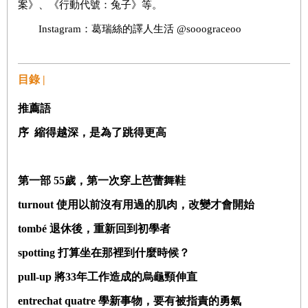
案》、《行動代號：兔子》等。
Instagram：葛瑞絲的譯人生活 @sooograceoo
目錄 |
推薦語
序 縮得越深，是為了跳得更高
第一部 55歲，第一次穿上芭蕾舞鞋
turnout 使用以前沒有用過的肌肉，改變才會開始
tombé 退休後，重新回到初學者
spotting 打算坐在那裡到什麼時候？
pull-up 將33年工作造成的烏龜頸伸直
entrechat quatre 學新事物，要有被指責的勇氣