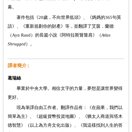
幕。
著作包括《20歲，不向世界低頭》、《媽媽的365句英
語》、《重新規劃你的財產》等，並翻譯了艾茵．蘭德
（Ayn Rand）的長篇小說《阿特拉斯聳聳肩》（
Atlas
Shrugged
）。
譯者簡介 |
葛瑞絲
畢業於中央大學。相信文字的力量，夢想是讓世界變得
更好。
現為筆譯自由工作者。翻譯作品有：《在蘋果，我們以
簡單為主》、《超級貨幣投資地圖》、《猶太人商道與塔木
德智慧》（以上為方舟文化出版）、《我這樣找到人生的答