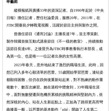
申藝莉
縱橫報紙與廣播33年的資深記者。自1990年起於《中央
日報》擔任記者，歷任社論委員，服務20年。2011年，在
JTBC開臺前夕轉戰電視圈，活躍於節目主持與製作之間。
曾擔任節目《通宵討論》主播長達7年，並主導策劃、
製作韓國首個互動式講座節目《不一樣的教室》，持續推動
該節目長達6年。之後晉升為JTBC時事教養執行本部長，成
為第一位、也是唯一一位記者出身的女性高層。
2023年春天，意外地結束了激烈的職場生涯。此時，回
想已列入多年心願清單的芭蕾。55歲開始學習芭蕾，連站姿
都顯得困難，但仍在跌倒後重新站起來，對不熟練的動作重
複數十、數百次練習。她在過程中體會到，33年職場生涯
中，面對無數變遷與危機所累積的挑戰精神與堅韌內力，依
然深植於內心。站在人生新起點上，正如為了跳得更高而彎
曲膝蓋一般，以芭蕾的基本動作「plié」開啟了人生第二