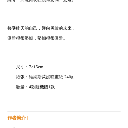
接受昨天的自己，迎向勇敢的未來，
優雅得很堅韌，堅韌得很優雅。
尺寸：7×15cm
紙張：維納斯萊妮映畫紙 240g
數量：4款隨機贈1款
作者簡介 |