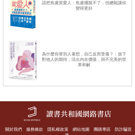
沒有休息時間，我得長時間守在主持人的位置上，所以連一
請把焦慮當愛人：焦慮擺脫不了，但總能讓你
變得更好
杯水也無法放心地喝。如果是來賓，偶爾離席去解決緊急的
生理需求並不是什麼大問題，因為只要把畫面聚焦在其他正
在發言的來賓身上就行了；但是主持人不能任意離席，所以
就算咳嗽、口乾舌燥，還是只能吞著口水忍耐。
有一次，我的腰突然劇烈疼痛，完全無法挺直、甚至走不
為什麼你替別人著想，自己反而受傷？：放下
動，讓製作組非常擔心，但是真的坐上主持人的位置後，我
對他人的期待，活出內在價值，與不完美的世
界和解
竟然能表現出一副沒事的樣子，彷彿腰痛的人不是我。直播
必須順利進行的責任感和緊張感，讓我瞬間忘了嚴重的腰
痛，這件事也讓我感受到人體的奧祕。
這麼多年來，我傾注一切到這個節目，實在無法輕易道別。
聽說主持節目的人一旦離開鏡頭，就會出現嚴重的戒斷反
應，但是對我來說，比起無法再上電視的遺憾，更令人惋惜
的是，我在製作長時間談話性節目的過程中累積的技巧和人
關於我們
服務條款
隱私權政策
網站地圖
團購專區
防詐騙宣
脈，失去了用武之地。雖然我無論如何都想找辦法再次用上