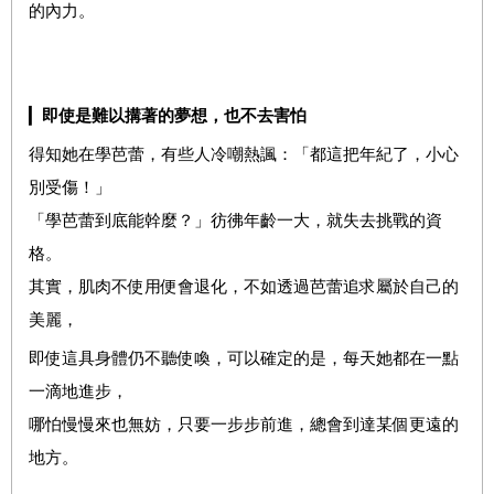
的內力。
▎
即使是難以搆著的夢想，也不去害怕
得知她在學芭蕾，有些人冷嘲熱諷：「都這把年紀了，小心
別受傷！」
「學芭蕾到底能幹麼？」彷彿年齡一大，就失去挑戰的資
格。
其實，肌肉不使用便會退化，不如透過芭蕾追求屬於自己的
美麗，
即使這具身體仍不聽使喚，可以確定的是，每天她都在一點
一滴地進步，
哪怕慢慢來也無妨，只要一步步前進，總會到達某個更遠的
地方。