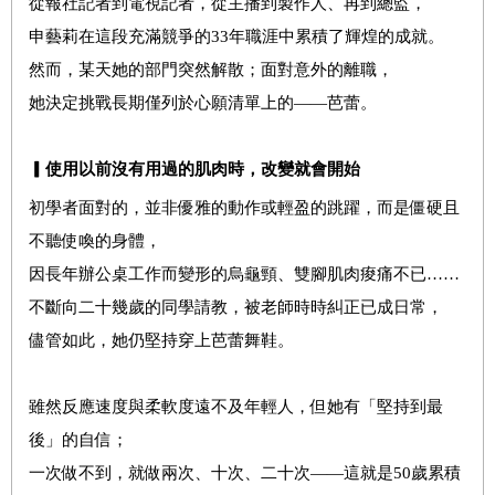
從報社記者到電視記者，從主播到製作人、再到總監，
申藝莉在這段充滿競爭的33年職涯中累積了輝煌的成就。
然而，某天她的部門突然解散；面對意外的離職，
她決定挑戰長期僅列於心願清單上的——芭蕾。
▎
使用以前沒有用過的肌肉時，改變就會開始
初學者面對的，並非優雅的動作或輕盈的跳躍，而是僵硬且
不聽使喚的身體，
因長年辦公桌工作而變形的烏龜頸、雙腳肌肉痠痛不已……
不斷向二十幾歲的同學請教，被老師時時糾正已成日常，
儘管如此，她仍堅持穿上芭蕾舞鞋。
雖然反應速度與柔軟度遠不及年輕人，但她有「堅持到最
後」的自信；
一次做不到，就做兩次、十次、二十次——這就是50歲累積