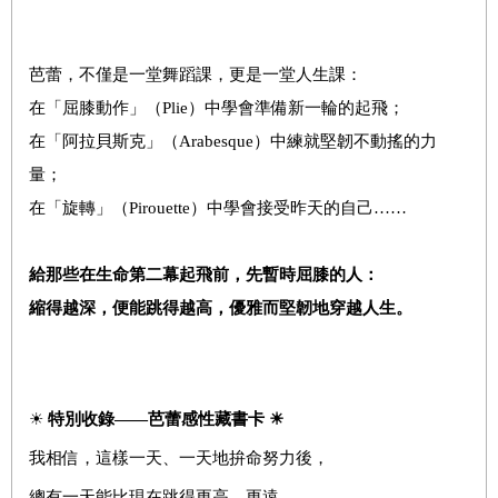
芭蕾，不僅是一堂舞蹈課，更是一堂人生課：
在「屈膝動作」（Plie）中學會準備新一輪的起飛；
在「阿拉貝斯克」（Arabesque）中練就堅韌不動搖的力
量；
在「旋轉」（Pirouette）中學會接受昨天的自己……
給那些在生命第二幕起飛前，先暫時屈膝的人：
縮得越深，便能跳得越高，優雅而堅韌地穿越人生。
☀
特別收錄
——芭蕾感性
藏書卡
☀
我相信，這樣一天、一天地拚命努力後，
總有一天能比現在跳得更高、更遠。