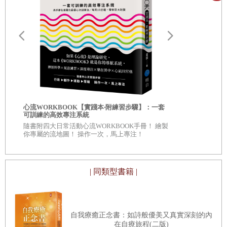
pas de chat 芭蕾女伶般輕盈的貓咪舞步
在2020年年底，我傾注多年熱情、擔任主持人的深夜談話性
節目《通宵討論》，因公司狀況不得不結束，那時我也抱著
同樣的想法。
結尾 人生的grand jeté才剛要開始
《通宵討論》在韓國電視臺的所有談話性節目中，直播時間
致謝
最長，使得此節目從一開始就相當具有話題性，因為其他競
爭節目的直播時間是70分鐘或100分鐘，但我們的節目長度
超過3個小時，從週五晚上12點開始後到週六凌晨才結束。
自我批評也
心流WORKBOOK【實踐本‧附練習步驟】：一套
真可說是極限節目，甚至在第100集特別節目時，製作組一
服自我懷疑
可訓練的高效專注系統
◎深入意識
隨書附四大日常活動心流WORKBOOK手冊！ 繪製
致表示「我們真的通宵一次看看」，結果創下直播時間5小
自己 ◎每章
你專屬的流地圖！ 操作一次，馬上專注！
看待自己、
時31分鐘的最長紀錄。仔細想想，那時到底是哪來的精力能
撐下去，連我自己都忍不住搖頭。
| 同類型書籍 |
這節目的起點是2013年的夏天，我隨口向當時的社長孫石熙
提出了一個企劃點子。那時韓國政治對立的狀況就跟現在一
樣，使得社會嚴重分裂。我問：「一、兩個小時的對談根本
自我療癒正念書：如詩般優美又真實深刻的內
無法得出結論，讓雙方代表通宵討論怎麼樣？如果彼此都能
在自療旅程(二版)