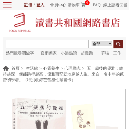
0
註冊
/
登入
會員中心
購物車
FAQ
線上讀者回函
熱門搜尋關鍵字：
官網獨家
小熊點讀
超慢跑
一群喵
工作
細胞
海洋圖書館
紅花
首頁
>
生活館
>
心靈養生
>
心理勵志
>
五十歲後的優雅：縮
得越深，便能跳得越高，優雅而堅韌地穿越人生。來自一名中年的芭
蕾初學者。（特別收錄芭蕾感性藏書卡）