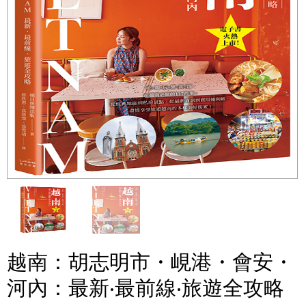
越南：胡志明市・峴港・會安・
河內：最新‧最前線‧旅遊全攻略