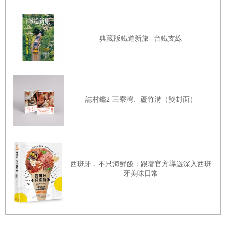
街區，還有多家特色商店。最後不要忘了買伴手禮。令人目
02 高CP值腳底按摩
不轉睛的時尚元素和流行單品，從國外頂尖品牌到話題新
店，還可訂製奧黛&西服，尋找優質日用品&美妝品。除了
典藏版鐵道新旅--台鐵支線
SHOPPING
參訪世界遺產、欣賞水上木偶劇、體驗高級Spa&腳底按摩、
01 精選復古越南陶瓷
上市場和夜市尋寶，還有各種表演、逛街購物、夜生活等活
02 布藝&時尚商品大集合
動可欣賞探索。
03 潛入濱城市場！
誌村鑑2 三寮灣、蘆竹溝（雙封面）
越南還能怎麼玩？本書為旅人量身打造最棒也最難忘的越南
04 訂製奧黛&西服
之旅！介紹在越南必做的117件事，從經典地區到私房景
點，從飲食到購物，從觀賞表演到挑選住宿，提出多樣能在
05 前往店長推薦日用品的選物店
越南盡情遊玩的美好方案。特別精選介紹在越南必做的117
06 把美食特產帶回家
件事和各地區的玩法，可以從「必做的事」或目前所在地點
西班牙，不只海鮮飯：跟著官方導遊深入西班
07 便宜超市伴手禮
牙美味日常
迅速翻頁查詢。從基本的生活方式到意想不到的享樂玩法，
一定讓你找到專屬自己的越南風格旅行提案！
TOWN
同起街周邊