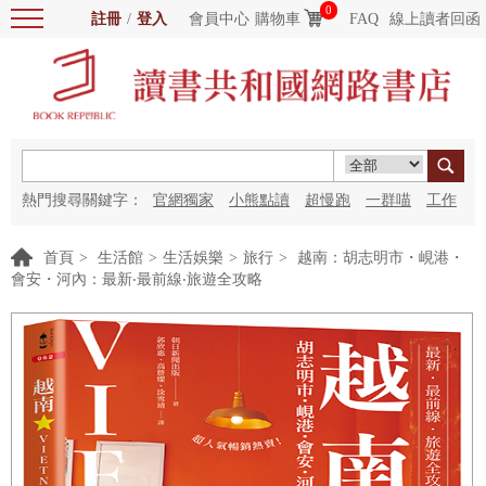
0
註冊
/
登入
會員中心
購物車
FAQ
線上讀者回函
熱門搜尋關鍵字：
官網獨家
小熊點讀
超慢跑
一群喵
工作
細胞
海洋圖書館
紅花
首頁
>
生活館
>
生活娛樂
>
旅行
>
越南：胡志明市・峴港・
會安・河內：最新‧最前線‧旅遊全攻略