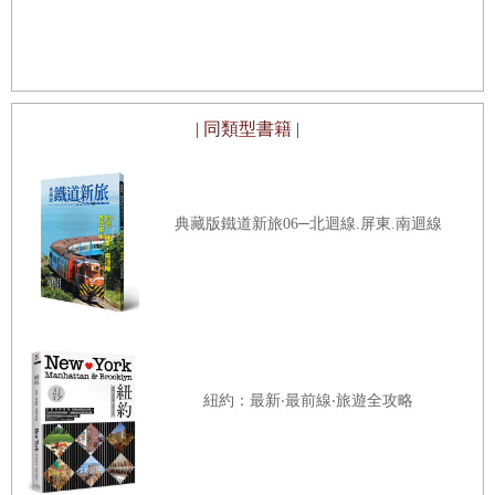
09 挑戰自助餐館！
日本的另一
境、交通、飲食、住宿、購物、購票、通訊、表演、匯兌、
10 在口袋名單中的越南菜餐廳吃晚餐
退稅、行前準備、景點╱餐廳╱店家╱市集營業時刻等參考
11 精選特色續攤酒吧
資料，一應俱全，清楚翔實，資料最新最正確！
| 同類型書籍 |
SIGHTSEEING
越南，位於中南半島東邊的社會主義國家，人口達一億，
01 殖民地建築巡禮
首都是河內，最大城市是胡志明市。自1986年施行改革開發
典藏版鐵道新旅06─北迴線.屏東.南迴線
以來，經濟發展迅速，成為亞洲甚至全球經濟成長最快速的
02 草田區時尚景點逛一圈
經濟體之一，每年吸引世界各地無數觀光客造訪，更是台灣
03 走訪老公寓咖啡館&商店
人最愛旅遊的國家之一。
04 豪華西貢河遊船
在國人熱愛旅遊的越南，除了必遊遍布在胡志明市、峴港、
05 體驗水上木偶劇！
會安、河內及下龍灣、富國島等知名景點外，還要滿足美
紐約：最新‧最前線‧旅遊全攻略
食、購物、歷史人文觀光需求。充滿活力的越南天空，處處
BEAUTY
晴朗快意！越南美食世界一流，可以品嘗到越式、西式及異
01 上高級Spa療癒身心！
國風味菜等世界各地的美食料理。除了百貨公司及流行時尚