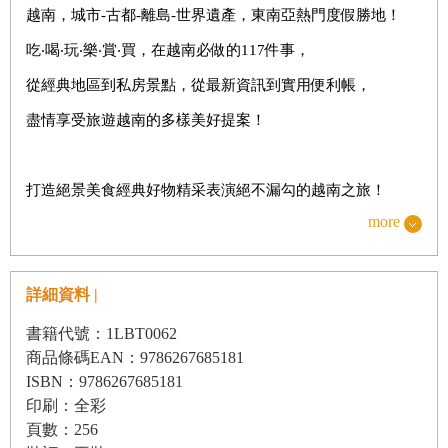
越南，城市-古都-離島-世界遺產，東南亞熱門度假勝地！
越南便利帳1：必去的超夯自選行程
吃‧喝‧玩‧樂‧賞‧買，在越南必做的117件事，
越南便利帳2：越南旅遊用語指南
從經典地區到私房景點，從最新資訊到實用便利帳，
越南便利帳3：手指美食目錄
盡情享受旅遊越南的多樣美好提案！
如何使用本書
打造絕景美食經典好物精采表演絕不漏勾的越南之旅！
more
旅遊情報最新最前線，資訊最完整全面，
BEST PLAN
電子書上市，手機電腦都能閱讀，越南近／盡在眼前！
01 探索實現夢想的區域
詳細資料 |
02 24小時玩樂計畫
◆117 must dos @ Vietnam：必遊景點、必嘗美食、必賞藝
書籍代號：1LBT0062
03 享受200%的越南
商品條碼EAN：9786267685181
術、必買好物、必懂知識、必去名店，最經典美學、最新潮
ISBN：9786267685181
04 準備越南之旅的行李物品
時尚，私房獨家，在地視角，一本搞定，絕不漏勾！
印刷：全彩
05 越南戰利品寶物大公開
◆越南城市古都+人氣景點+世界遺產：胡志明市草田區、范
頁數：256