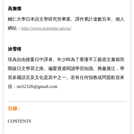
高詹燦
輔仁大學日本語文學研究所畢業。譯作累計達數百本。個人
網站：
http://www.translate.url.tw/
涂雪靖
現為自由接案日中譯者。年少時為了看懂手工藝原文書籍而
開啟日文學習之路。偏愛透過閱讀學習知識。興趣廣泛，學
習多國語言及文化是其中之一。若有任何指教或問題歡迎來
信：mi32326@gmail.com
目錄 |
CONTENTS