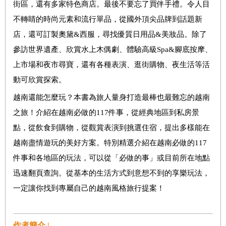
街區，還有多家特色商店。最後不要忘了買伴手禮。令人目
不轉睛的時尚元素和流行單品，從國外頂尖品牌到話題新
店，還可訂製奧黛&西服，尋找優質日用品&美妝品。除了
參訪世界遺產、欣賞水上木偶劇、體驗高級Spa&腳底按摩、
上市場和夜市尋寶，還有各種表演、逛街購物、夜生活等活
動可欣賞探索。
越南還能怎麼玩？本書為旅人量身打造最棒也最難忘的越南
之旅！介紹在越南必做的117件事，從經典地區到私房景
點，從飲食到購物，從觀賞表演到挑選住宿，提出多樣能在
越南盡情遊玩的美好方案。特別精選介紹在越南必做的117
件事和各地區的玩法，可以從「必做的事」或目前所在地點
迅速翻頁查詢。從基本的生活方式到意想不到的享樂玩法，
一定讓你找到專屬自己的越南風格旅行提案！
作者簡介 |