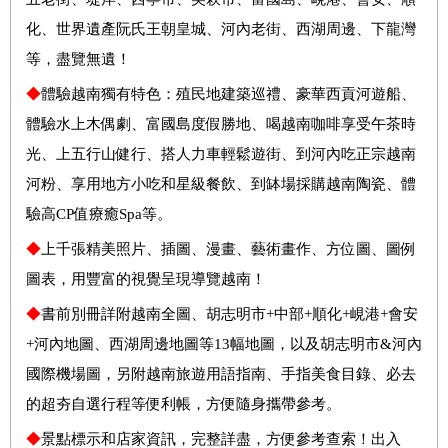
化、世界遺產阮氏王朝皇城、河內老街、西湖周邊、下龍灣
等，盡覽無遺！
◆
體驗越南獨有特色：殖民地建築巡禮、豪華西貢河遊船、
體驗水上木偶劇、富國島度假勝地、喝越南咖啡享受午茶時
光、上五行山健行、搭人力車輕鬆遊街、到河內吃正宗越南
河粉、享用地方小吃和星級餐飲、到缽場採購越南陶瓷、體
驗高CP值療癒Spa等。
◆
上千張精美照片、插圖、漫畫、藝術畫作、方位圖、圖例
圖表，用豐富的視覺呈現導覽越南！
◆
書前別冊詳附越南全圖、胡志明市+中部+順化+峴港+會安
+河內地圖、西湖周邊地圖等13幅地圖，以及胡志明市&河內
國際機場圖，另附越南旅遊用語指南、手指美食目錄、必去
的超夯自選行程等便利帳，方便隨身攜帶參考。
◆
景點標示和店家資訊，完整詳盡，方便參考查索！出入