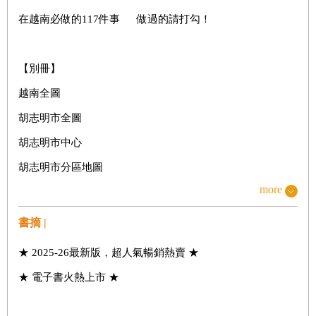
在越南必做的117件事 做過的請打勾！
【別冊】
越南全圖
胡志明市全圖
胡志明市中心
胡志明市分區地圖
more
中部放大圖
順化市中心
書摘 |
峴港市中心
★ 2025-26最新版，超人氣暢銷熱賣 ★
會安古鎮
★ 電子書火熱上市 ★
河內全圖
河內市中心