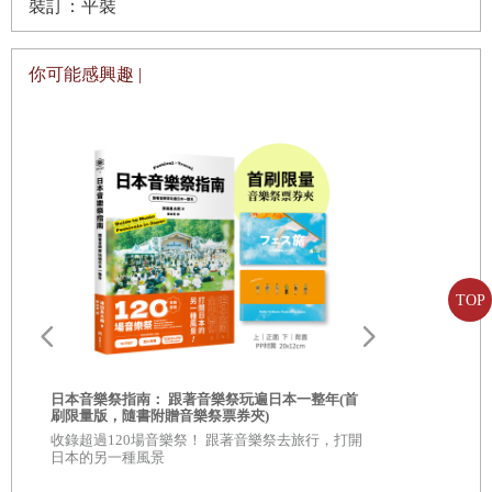
裝訂：平裝
VIETNAM NEWSPAPER
五老街、堤岸、西寧市、美萩市、富國島、峴港、會安、順
化、世界遺產阮氏王朝皇城、河內老街、西湖周邊、下龍灣
越南事件簿BEST 5
等，盡覽無遺！
你可能感興趣 |
◆體驗越南獨有特色：殖民地建築巡禮、豪華西貢河遊船、
胡志明市
體驗水上木偶劇、富國島度假勝地、喝越南咖啡享受午茶時
EAT
光、上五行山健行、搭人力車輕鬆遊街、到河內吃正宗越南
01必吃絕品河粉！
河粉、享用地方小吃和星級餐飲、到缽場採購越南陶瓷、體
02 吃遍越南麵食
驗高CP值療癒Spa等。
03 越式法國麵包試吃評比大會
◆上千張精美照片、插圖、漫畫、藝術畫作、方位圖、圖例
TOP
04 清晨咖啡館的3種利用方式
圖表，用豐富的視覺呈現導覽越南！
05 越南咖啡or英式下午茶
◆書前別冊詳附越南全圖、胡志明市+中部+順化+峴港+會安
+河內地圖、西湖周邊地圖等13幅地圖，以及胡志明市&河內
06 #社群媒體廣受討論的咖啡館
爾
日本音樂祭指南： 跟著音樂祭玩遍日本一整年(首
刷限量版，隨書附贈音樂祭票券夾)
國際機場圖，另附越南旅遊用語指南、手指美食目錄、必去
07 I LOVE♡越南甜點！
國
收錄超過120場音樂祭！ 跟著音樂祭去旅行，打開
日本音樂祭指
的超夯自選行程等便利帳，方便隨身攜帶參考。
日本的另一種風景
08 挑選超美味海產店
收錄超過12
◆景點標示和店家資訊，完整詳盡，方便參考查索！出入