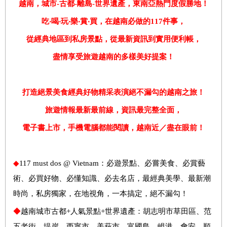
越南
，城市
-
古都
-
離島
-
世界遺產，東南亞熱門度假勝地！
吃
‧
喝
‧
玩
‧
樂
‧
賞
‧
買，在越南必做的
117
件事，
從經典地區到私房景點，從最新資訊到實用便利帳，
盡情享受旅遊越南的多樣美好提案！
打造絕景美食經典好物精采表演絕不漏勾的越南之旅
！
旅遊情報最新最前線，資訊最完整全面，
電子書上市，
手機電腦都能閱讀，越南
近／盡在眼前！
◆
117 must dos @ Vietnam：必遊景點、必嘗美食、必賞藝
術、必買好物、必懂知識、必去名店，最經典美學、最新潮
時尚，私房獨家，在地視角，一本搞定，絕不漏勾！
◆
越南城市古都+人氣景點+世界遺產：胡志明市草田區、范
五老街、堤岸、西寧市、美萩市、富國島、峴港、會安、順